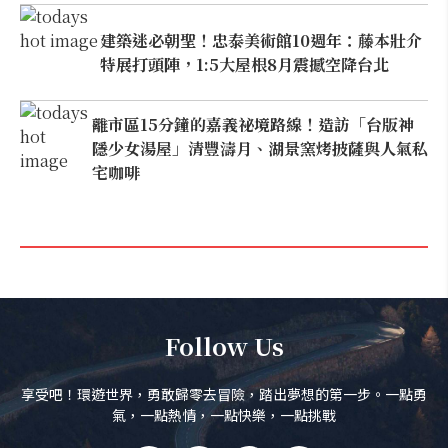
建築迷必朝聖！忠泰美術館10週年：藤本壯介
特展打頭陣，1:5大屋根8月震撼空降台北
離市區15分鐘的嘉義祕境路線！造訪「台版神
隱少女湯屋」清豐濤月、湖景窯烤披薩與人氣私
宅咖啡
Follow Us
享受吧！環遊世界，勇敢歸零去冒險，踏出夢想的第一步。一點勇
氣，一點熱情，一點快樂，一點挑戰