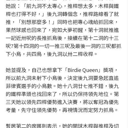
她說：「前九洞不太專心，推桿想太多，木桿與鐵
桿也打得不好，」後九洞轉個念，推桿路線看了就
推，「別想那麼多！」同時也把專心魂給抓回來，
果然球感也回來了，宛如大夢初醒，第十洞就推進
一記近卅呎的長推抓鳥後，接續在第十二洞的十三
呎?第十四洞的一切一推三呎及最後一洞的三呎都抓
下小鳥，共四鳥，後九洞以卅二桿收桿。
她並提及，自己也想拿下「Birdie Queen」獎項，
所以前九洞未射下小鳥後，決定後九洞要急起直追
菲律賓選手的小鳥數。她十八洞廿七推不錯，後九
的鐵桿準頭也找回來了，所以仍保持領先地位。第
三天她以領先四桿優勢進入決賽，將以奪冠為優先
考量，先守住領先優勢，再視情況而定努力抓鳥。
暫居第二的席娜則表示，她的開球木桿與推桿及切