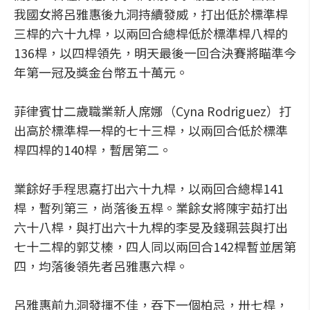
我國女將呂雅惠後九洞持續發威，打出低於標準桿
三桿的六十九桿，以兩回合總桿低於標準桿八桿的
136桿，以四桿領先，明天最後一回合決賽將瞄準今
年第一冠及獎金台幣五十萬元。
菲律賓廿二歲職業新人席娜（Cyna Rodriguez）打
出高於標準桿一桿的七十三桿，以兩回合低於標準
桿四桿的140桿，暫居第二。
業餘好手程思嘉打出六十九桿，以兩回合總桿141
桿，暫列第三，尚落後五桿。業餘女將陳宇茹打出
六十八桿，與打出六十九桿的李旻及錢珮芸與打出
七十二桿的郭艾榛，四人同以兩回合142桿暫並居第
四，均落後領先者呂雅惠六桿。
呂雅惠前九洞發揮不佳，吞下一個柏忌，卅七桿，