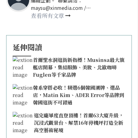
編輯企劃。 聯繫請洽：
maysu@xinmedia.com /
may860527@gmail.com
查看所有文章
延伸閱讀
首爾聖水洞逛街新指標！Musinsa最大旗
艦店開幕，集結服飾、美妝、北歐咖啡
Fuglen等千家品牌
韓系穿搭必收！精選6個韓國潮牌、選品
店，Matin Kim、ADER Error等品牌到
韓國逛街不可錯過
逛完龐畢度直登頂樓！首爾63大廈升級，
沉浸式觀景台、解禁16年停機坪打造全新
高空藝術秘境