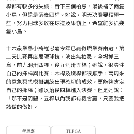
桿都有較多的失誤，吞下三個柏忌，最後補了兩隻
小鳥，但還是落後四桿。她說，明天決賽要積極一
些，努力把球多放在球道及果嶺上，希望能多抓幾
隻小鳥。
十六歲業餘小將程思嘉今年已贏得職業賽兩冠，第
二天比賽再度展現球技，演出無柏忌，全場抓三
鳥，前九洞卅四桿，後九洞卅五桿；她說，很專注
自己的揮桿與比賽，木桿及鐵桿都很順手，兩周來
的意象冥想模擬訓練出現確切的成效，更能夠肯定
自己的揮桿；雖以落後四桿進入決賽，但是她說：
「那不是問題，五桿以內我都有機會贏，只要我把
該做的做好。」
程思嘉
TLPGA