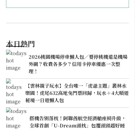
本日熱門
2026桃園機場停車懶人包／要停桃機還是機場
外圍？收費各多少？信用卡停車優惠一次整
理！
【雲林親子玩水】全台唯一「虎爺主題」叢林水
樂園！虎尾632高地免門票回歸，玩水＋4大順遊
秘境一日遊懶人包
搭機告別落枕！阿聯酋航空經濟艙座椅升級，
全球首創「U-Dream頭枕」包覆頭頸超好睡