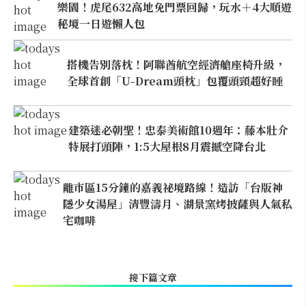
樂園！虎尾632高地免門票回歸，玩水＋4大順遊
秘境一日遊懶人包
搭機告別落枕！阿聯酋航空經濟艙座椅升級，
全球首創「U-Dream頭枕」包覆頭頸超好睡
建築迷必朝聖！忠泰美術館10週年：藤本壯介
特展打頭陣，1:5大屋根8月震撼空降台北
離市區15分鐘的嘉義祕境路線！造訪「台版神
隱少女湯屋」清豐濤月、湖景窯烤披薩與人氣私
宅咖啡
接下篇文章