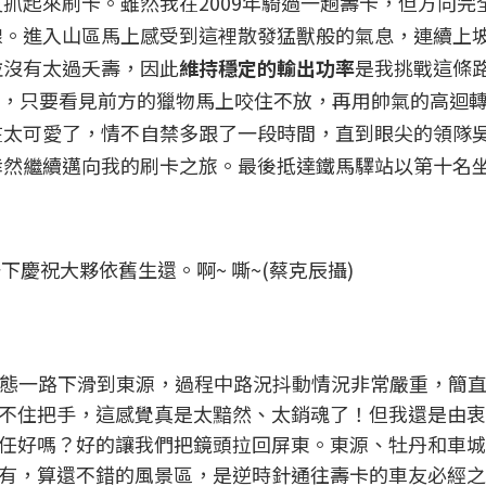
抓起來刷卡。雖然我在2009年騎過一趟壽卡，但方向完
線。進入山區馬上感受到這裡散發猛獸般的氣息，連續上
並沒有太過夭壽，因此
維持穩定的輸出功率
是我挑戰這條
，只要看見前方的獵物馬上咬住不放，再用帥氣的高迴
在太可愛了，情不自禁多跟了一段時間，直到眼尖的領隊
悻然繼續邁向我的刷卡之旅。最後抵達鐵馬驛站以第十名
下慶祝大夥依舊生還。啊~ 嘶~(蔡克辰攝)
d的狀態一路下滑到東源，過程中路況抖動情況非常嚴重，簡
不住把手，這感覺真是太黯然、太銷魂了！但我還是由衷
任好嗎？好的讓我們把鏡頭拉回屏東。東源、牡丹和車城
有，算還不錯的風景區，是逆時針通往壽卡的車友必經之