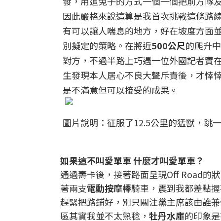
發，用追兔子的方式一個一個把前方隊友
因此嚴格來說這算是我首次挑戰這條路
有可以讓人喘息的地方，好在坡度方面
別擬定的策略。在將近
500公尺
的爬升中
對方，不過半路上巧遇一位外國記者實
生發現本人居心不良大聲斥責後，才悻
是不滿意但可以接受的成果。
圖片說明：征服了12.5公里的猛獸，跳一
如果這不叫愛單車 什麼才叫愛單車？
通過壽卡後，接著路面呈現Off Roa
著兩支
電動按摩棒
騎車，震到我都差點握
趕緊把路鋪好，別只關注黨主席該由誰兼
區其實我並不太熟稔，
牡丹水庫
的印象是