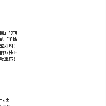
團
」的到
的「
手搖
聲好啊！
們都騎上
動車耶！
一個出