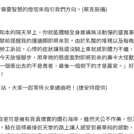
需要智慧的燈塔來指引我們方向。(蔡克辰攝)
知本的隔天早上，你就能體驗全身痠痛無法動彈的靈異事
發前提醒我的撞牆期即將來到。由於乳酸的堆積以及每晚
勞工訴訟，心悸的症狀讓我還沒騎上車就感到體力不繼，
今天放慢腳步，用卑微的態度面對即將到來的壽卡大怪獸
一個衝出去的不是勇者，最後一個倒下的才是贏家。」好
！
站，大家一起等待火車通過吧！(捷安特提供)
太麻里可是擁有貨真價實的鑽石海岸，雖然天公不作美，但
。騎在這條最接近天堂的路上讓人感受到最單純的感動，