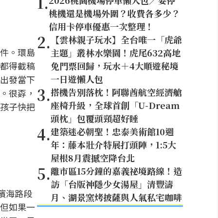
1
.
2026桃園機場停車懶人包／要停
桃機還是機場外圍？收費各多少？
信用卡停車優惠一次整理！
2
.
【雲林親子玩水】全台唯一「虎爺
件。環島
主題」叢林水樂園！虎尾632高地
都得截稿
免門票回歸，玩水＋4大順遊秘境
一日遊懶人包
出發當下
3
.
搭機告別落枕！阿聯酋航空經濟艙
。很孬，
座椅升級，全球首創「U-Dream
孩子快把
頭枕」包覆頭頸超好睡
4
.
建築迷必朝聖！忠泰美術館10週
年：藤本壯介特展打頭陣，1:5大
屋根8月震撼空降台北
5
.
離市區15分鐘的嘉義祕境路線！造
訪「台版神隱少女湯屋」清豐濤
濱海路段
月、湖景窯烤披薩與人氣私宅咖啡
但如果一