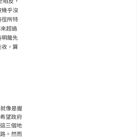
全相反，
坡幾乎沒
路徑所特
轉來超過
吳明龍先
坐收，算
直就像是握
希望政府
這三個地
路。然而