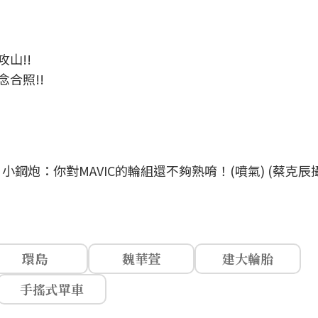
攻山!!
念合照!!
炮：你對MAVIC的輪組還不夠熟唷！(噴氣) (蔡克辰攝
環島
魏華萱
建大輪胎
手搖式單車