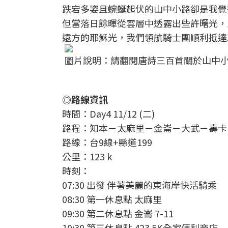
跌宕多姿且蜿蜒起伏的山中小路卻是我覺
但當落日餘暉從雲層中透露出些許曙光，
遠方的耶穌光，我們領航騎士團順利抵達
圖片說明：請翻閱唐詩三百首關於山中小
◎路線資訊
時間：Day4 11/12 (二)
路程：知本－太麻里－金崙－大武－壽卡
路線：台9線+縣道199
公里：123 k
時刻：
07:30 出發 伴著美麗的東海岸快活騎乘
08:30 第一休息點 太麻里
09:30 第二休息點 金崙 7-11
10:30 第三休息點 423.5K全家便利商店