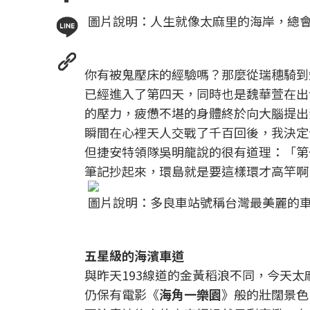
圖片說明：人生就像太麻里的海岸，總會
你有被鬼壓床的經驗嗎？那麼從瑞穗騎到
已經進入了第四天，同時也是魏華萱在出
的壓力，疲憊不堪的身體終於向大腦提出
瞬間在心裡天人交戰了千百回後，我決定
但捷安特領隊吳明龍說的很有道理：「第
筆記抄起來，環島就是要這樣環才高竿啊
圖片說明：多良車站號稱台灣最美麗的車
五星級的海濱車道
與昨天193線道的金黃稻浪不同，今天
仍保有電影《
海角一樂園
》般的壯闊景色