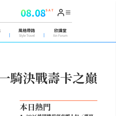
08.08
S A T
點
風格帶路
欣講堂
Style Travel
Xin Forum
單人一騎決戰壽卡之巔
本日熱門