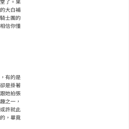
堂了。果
的大白補
騎士團的
相信你懂
，有的是
卻是掛著
跟她拍張
趣之一，
或許就此
的，畢竟