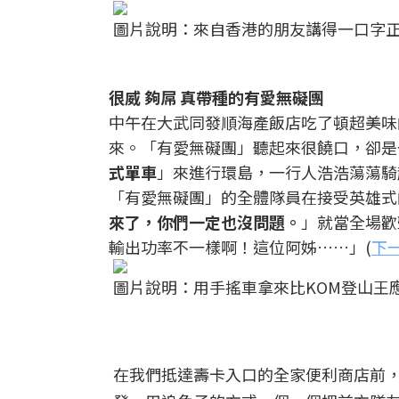
圖片說明：來自香港的朋友講得一口字正
很威 夠屌 真帶種的有愛無礙團
中午在大武同發順海產飯店吃了頓超美味
來。「有愛無礙團」聽起來很饒口，卻是
式單車
」來進行環島，一行人浩浩蕩蕩騎
「有愛無礙團」的全體隊員在接受英雄式
來了，你們一定也沒問題。
」就當全場歡
輸出功率不一樣啊！這位阿姊……」(
下
圖片說明：用手搖車拿來比KOM登山王應
在我們抵達壽卡入口的全家便利商店前