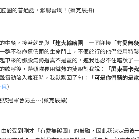
腔圓的普通話，猴腮雷啊！(蔡克辰攝)
的中餐，接著就是與「
建大輪胎團
」一同迎接「
有愛無礙
一群不為命運低頭的生命鬥士，不便於行的他們使用特製
起車來的那股氣勢還真不是蓋的，連我也忍不住暗讚了一
的歡呼後，帶頭隊長用熾熱的雙眼對我說：「
屏東壽卡我
聲雷動陷入瘋狂時，我默默回了句：「
可是你們騎的是電
一頁
)
該冠軍會易主…(蔡克辰攝)
，由於受到剛才「有愛無礙團」的鼓勵，因此我決定最後