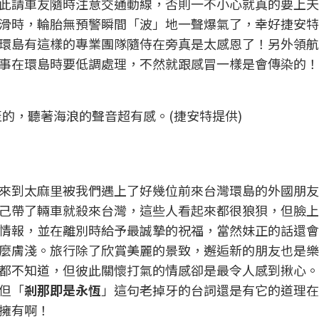
此請車友隨時注意交通動線，否則一不小心就真的要上天
滑時，輪胎無預警瞬間「波」地一聲爆氣了，幸好捷安特
環島有這樣的專業團隊隨侍在旁真是太感恩了！另外領航
事在環島時要低調處理，不然就跟感冒一樣是會傳染的！
的，聽著海浪的聲音超有感。(捷安特提供)
來到太麻里被我們遇上了好幾位前來台灣環島的外國朋友
己帶了輛車就殺來台灣，這些人看起來都很狼狽，但臉上
情報，並在離別時給予最誠摯的祝福，當然妹正的話還會
麼膚淺。旅行除了欣賞美麗的景致，邂逅新的朋友也是樂
都不知道，但彼此關懷打氣的情感卻是最令人感到揪心。
但「
剎那即是永恆
」這句老掉牙的台詞還是有它的道理在
擁有啊！