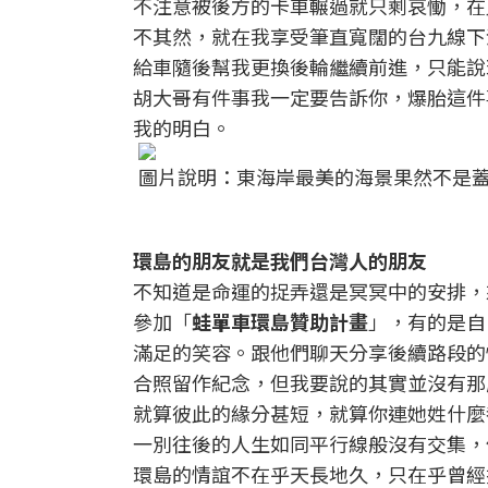
不注意被後方的卡車輾過就只剩哀慟，在
不其然，就在我享受筆直寬闊的台九線下
給車隨後幫我更換後輪繼續前進，只能說
胡大哥有件事我一定要告訴你，爆胎這件
我的明白。
圖片說明：東海岸最美的海景果然不是蓋
環島的朋友就是我們台灣人的朋友
不知道是命運的捉弄還是冥冥中的安排，
參加「
蛙單車環島贊助計畫
」，有的是自
滿足的笑容。跟他們聊天分享後續路段的
合照留作紀念，但我要說的其實並沒有那
就算彼此的緣分甚短，就算你連她姓什麼
一別往後的人生如同平行線般沒有交集，
環島的情誼不在乎天長地久，只在乎曾經