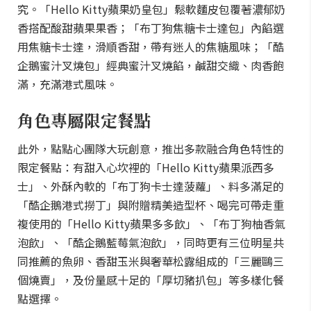
究。「Hello Kitty蘋果奶皇包」鬆軟麵皮包覆著濃郁奶
香搭配酸甜蘋果果香；「布丁狗焦糖卡士達包」內餡選
用焦糖卡士達，滑順香甜，帶有迷人的焦糖風味；「酷
企鵝蜜汁叉燒包」經典蜜汁叉燒餡，鹹甜交織、肉香飽
滿，充滿港式風味。
角色專屬限定餐點
此外，點點心團隊大玩創意，推出多款融合角色特性的
限定餐點：有甜入心坎裡的「Hello Kitty蘋果派西多
士」、外酥內軟的「布丁狗卡士達菠蘿」、料多滿足的
「酷企鵝港式撈丁」與附贈精美造型杯、喝完可帶走重
複使用的「Hello Kitty蘋果多多飲」、「布丁狗柚香氣
泡飲」、「酷企鵝藍莓氣泡飲」，同時更有三位明星共
同推薦的魚卵、香甜玉米與奢華松露組成的「三麗鷗三
個燒賣」，及份量感十足的「厚切豬扒包」等多樣化餐
點選擇。