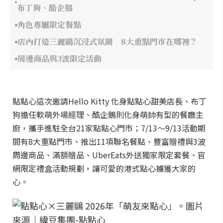
布丁狗、酷企鵝
角色專屬限定餐點
店內打造三麗鷗沉浸式氛圍 8大重點門市在哪裡？
周邊商品與3波限定活動
點點心這次邀請Hello Kitty 化身點點心甜美店長、布丁
狗擔任軟萌外場經理、酷企鵝則化身萌帥有型的餐廳主
廚，攜手進駐全台21家點點心門市；7/13～9/13活動期
間有8大重點門市、推出11項聯名餐點、豐富贈禮與3波
周邊商品、滿額贈品、UberEats外送獨家限定套餐、官
網限定禮盒活動規劃，讓可愛的港式點心擄獲大家的
心。