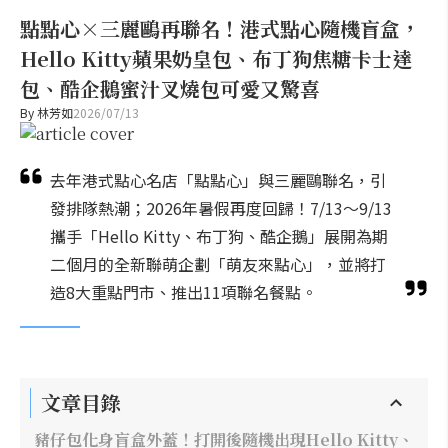
點點心×三麗鷗再聯名！港式點心隨機盲盒，
Hello Kitty蘋果奶皇包、布丁狗焦糖卡士達
包、酷企鵝蜜汁叉燒包可愛又驚喜
By
林芳如
2026/07/13
去年港式點心名店「點點心」與三麗鷗聯名，引
發排隊熱潮；2026年暑假再度回歸！7/13～9/13
攜手「Hello Kitty、布丁狗、酷企鵝」展開為期
二個月的全新聯萌企劃「萌友來點心」，並將打
造8大重點門市、推出11項聯名餐點。
文章目錄
豬仔包化身盲盒外蓋！打開後隨機出現Hello Kitty、