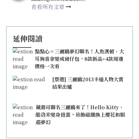
happy21917@gmail.com
查看所有文章
延伸閱讀
點點心×三麗鷗夢幻聯名！人魚漢頓、大
耳狗喜拿變成豬仔包，8款新品+4款周邊
價格一次看
[票選] 三麗鷗2013卡通人物大賞
結果出爐
藏壽司聯名三麗鷗來了！Hello Kitty、
酷洛米變身扭蛋，吊飾磁鐵換上櫻花和服
超夢幻