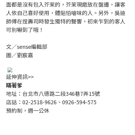
面都是沒有包入芥茉的，芥茉現磨放在盤邊，讓客
人依自己喜好使用，體貼怕嗆味的人。另外，吳迪
師傅在捏壽司時發生獨特的聲響，初來乍到的客人
可別嚇到了哦！
文／sense編輯部
圖／劉宸嘉
延伸資訊>>
瞞著爹
地址：台北市八德路二段346巷7弄15號
店話：02-2518-9626、0926-594-575
預約制，週一公休