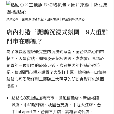
點點心×三麗鷗 厚切豬扒包。圖片來源｜緯豆集團-點點心
店內打造三麗鷗沉浸式氛圍 8大重點
門市在哪裡？
為了讓顧客體驗最完整的沉浸式氛圍，全台點點心門市
牆面、大型窗貼、櫃檯及天花板等等，處處皆可見精心
布置的三位明星的療癒身影，喜歡拍照的粉絲必須筆
記，這8間門市額外設置了大型打卡區，讓粉絲一口氣將
點點心可愛豬仔與三麗鷗三大明星的夢幻身影打包進回
憶裡。
點點心8家重點加碼門市：微風信義店、新店裕隆
城店、中和環球店、桃園台茂店、中壢大江店、台
中LaLaport店、台南三井店、高雄夢時代店。