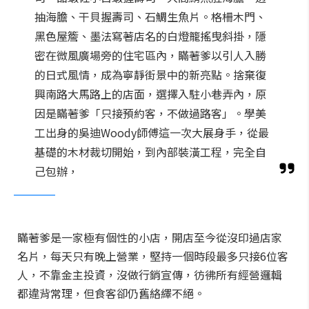
抽海膽、干貝握壽司、石鯛生魚片。格柵木門、
黑色屋簷、墨法寫著店名的白燈籠搖曳斜掛，隱
密在微風廣場旁的住宅區內，瞞著爹以引人入勝
的日式風情，成為寧靜街景中的新亮點。捨棄復
興南路大馬路上的店面，選擇入駐小巷弄內，原
因是瞞著爹「只接預約客，不做過路客」。學美
工出身的吳迪Woody師傅這一次大展身手，從最
基礎的木材裁切開始，到內部裝潢工程，完全自
己包辦，
瞞著爹是一家極有個性的小店，開店至今從沒印過店家
名片，每天只有晚上營業，堅持一個時段最多只接6位客
人，不靠金主投資，沒做行銷宣傳，彷彿所有經營邏輯
都違背常理，但食客卻仍舊絡繹不絕。