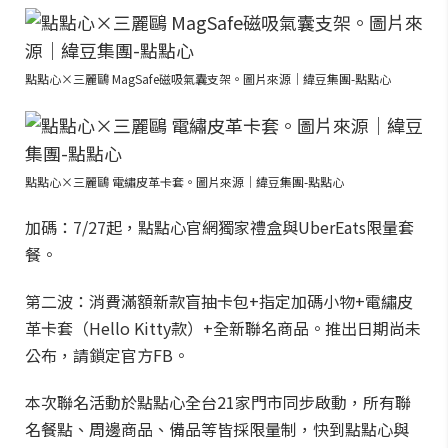
點點心×三麗鷗 MagSafe磁吸氣囊支架。圖片來源｜緯豆集團-點點心
點點心×三麗鷗 電繡皮革卡套。圖片來源｜緯豆集團-點點心
加碼：7/27起，點點心官網獨家禮盒與UberEats限量套
餐。
第二波：消費滿額新款盲抽卡包+指定加碼小物+電繡皮
革卡套（Hello Kitty款）+全新聯名商品。推出日期尚未
公布，請鎖定官方FB。
本次聯名活動於點點心全台21家門市同步啟動，所有聯
名餐點、周邊商品、備品等皆採限量制，快到點點心與