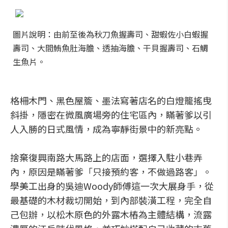
圖片說明：由前至後為秋刀魚握壽司、甜蝦佐小白蝦握
壽司、大間鮪魚肚海膽、透抽海膽、干貝握壽司、石鯛
生魚片。
格柵木門、黑色屋簷、墨法寫著店名的白燈籠搖曳
斜掛，隱密在微風廣場旁的住宅區內，瞞著爹以引
人入勝的日式風情，成為寧靜街景中的新亮點。
捨棄復興南路大馬路上的店面，選擇入駐小巷弄
內，原因是瞞著爹「只接預約客，不做過路客」。
學美工出身的吳迪Woody師傅這一次大展身手，從
最基礎的木材裁切開始，到內部裝潢工程，完全自
己包辦，以松木原色的外露木樁為主體結構，流露