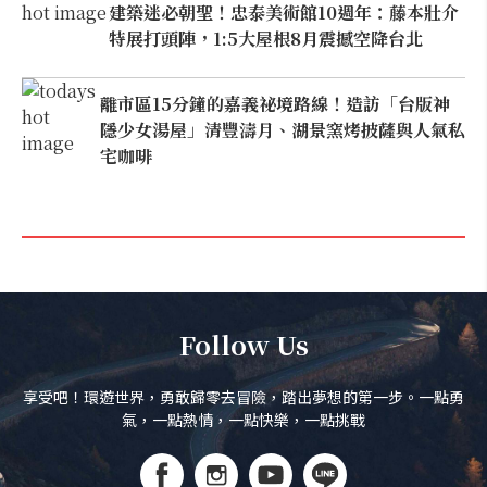
建築迷必朝聖！忠泰美術館10週年：藤本壯介
特展打頭陣，1:5大屋根8月震撼空降台北
離市區15分鐘的嘉義祕境路線！造訪「台版神
隱少女湯屋」清豐濤月、湖景窯烤披薩與人氣私
宅咖啡
Follow Us
享受吧！環遊世界，勇敢歸零去冒險，踏出夢想的第一步。一點勇
氣，一點熱情，一點快樂，一點挑戰