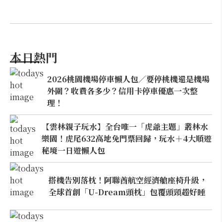
本日熱門
2026桃園機場停車懶人包／要停桃機還是機場
外圍？收費各多少？信用卡停車優惠一次整
理！
【雲林親子玩水】全台唯一「虎爺主題」叢林水
樂園！虎尾632高地免門票回歸，玩水＋4大順遊
秘境一日遊懶人包
搭機告別落枕！阿聯酋航空經濟艙座椅升級，
全球首創「U-Dream頭枕」包覆頭頸超好睡