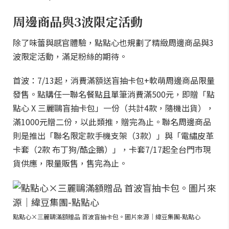
周邊商品與3波限定活動
除了味蕾與感官體驗，點點心也規劃了精緻周邊商品與3
波限定活動，滿足粉絲的期待。
首波：7/13起，消費滿額送盲抽卡包+軟萌周邊商品限量
發售。點購任一聯名餐點且單筆消費滿500元，即贈「點
點心 X 三麗鷗盲抽卡包」一份（共計4款，隨機出貨），
滿1000元贈二份，以此類推，贈完為止。聯名周邊商品
則是推出「聯名限定款手機支架（3款）」與「電繡皮革
卡套（2款 布丁狗/酷企鵝）」，卡套7/17起全台門市現
貨供應，限量販售，售完為止。
點點心×三麗鷗滿額贈品 首波盲抽卡包。圖片來源｜緯豆集團-點點心