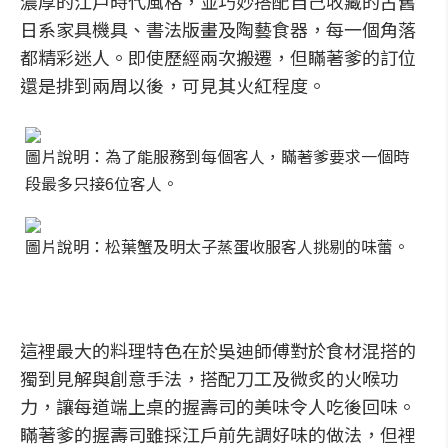
濃厚的江戶時代風格，並巧妙搭配自己收藏的古舊
日系家具機具、書法版畫及陶藝食器，每一個角落
都精彩迷人。即使歷經兩次搬遷，但瞞著爹的訂位
還是排到兩周以後，可見其火紅程度。
圖片說明：為了能服務到每個客人，瞞著爹要求一個時
段最多只接6位客人。
圖片說明：松葉蟹及明太子蒸蛋收服客人挑剔的味蕾。
這裡最大的料理特色在於吳迪師傅對於食材混搭的
獨到見解與創意手法，搭配刀工及微炙的火喉功
力，讓每道端上桌的握壽司的美味令人吃後回味。
瞞著爹的握壽司雖採江戶前先調好味的做法，但裡