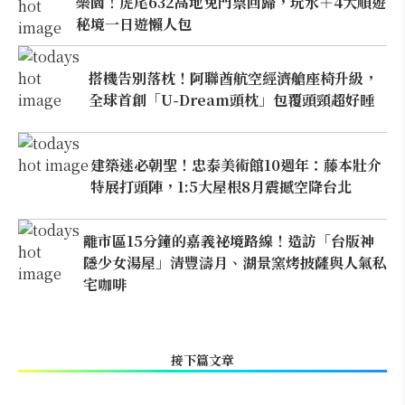
樂園！虎尾632高地免門票回歸，玩水＋4大順遊
秘境一日遊懶人包
搭機告別落枕！阿聯酋航空經濟艙座椅升級，
全球首創「U-Dream頭枕」包覆頭頸超好睡
建築迷必朝聖！忠泰美術館10週年：藤本壯介
特展打頭陣，1:5大屋根8月震撼空降台北
離市區15分鐘的嘉義祕境路線！造訪「台版神
隱少女湯屋」清豐濤月、湖景窯烤披薩與人氣私
宅咖啡
接下篇文章