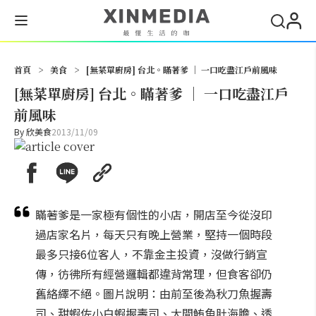
搜尋
首頁
>
美食
>
[無菜單廚房] 台北。瞞著爹 │ 一口吃盡江戶前風味
[無菜單廚房] 台北。瞞著爹 │ 一口吃盡江戶
前風味
By
欣美食
2013/11/09
瞞著爹是一家極有個性的小店，開店至今從沒印
過店家名片，每天只有晚上營業，堅持一個時段
最多只接6位客人，不靠金主投資，沒做行銷宣
傳，彷彿所有經營邏輯都違背常理，但食客卻仍
舊絡繹不絕。圖片說明：由前至後為秋刀魚握壽
司、甜蝦佐小白蝦握壽司、大間鮪魚肚海膽、透