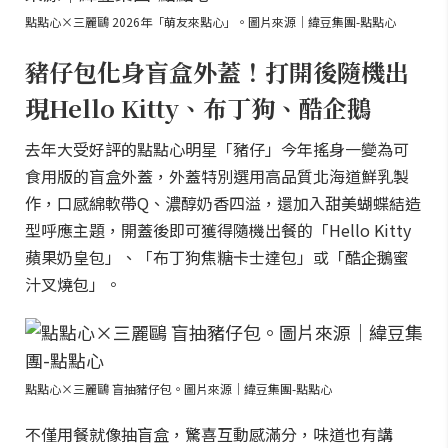
點點心×三麗鷗 2026年「萌友來點心」。圖片來源｜緯豆集團-點點心
豬仔包化身盲盒外蓋！打開後隨機出
現Hello Kitty、布丁狗、酷企鵝
去年大受好評的點點心明星「豬仔」今年搖身一變為可
食用版的盲盒外蓋，外蓋特別選用高品質北海道鮮乳製
作，口感綿軟帶Q、濃醇奶香四溢，還加入甜美蝴蝶結造
型呼應主題，開蓋後即可獲得隨機出餐的「Hello Kitty
蘋果奶皇包」、「布丁狗焦糖卡士達包」或「酷企鵝蜜
汁叉燒包」。
點點心×三麗鷗 盲抽豬仔包。圖片來源｜緯豆集團-點點心
不僅用餐就像抽盲盒，驚喜互動感滿分，味道也有講