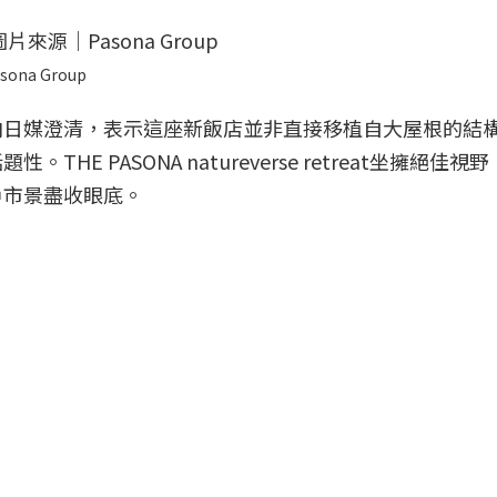
sona Group
向日媒澄清，表示這座新飯店並非直接移植自大屋根的結
E PASONA natureverse retreat坐擁絕佳視
戶市景盡收眼底。