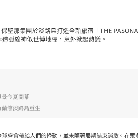
聖那集團於淡路島打造全新旅宿「THE PASONA
」，因優美木造弧線神似世博地標，意外掀起熱議。
絕景今夏開幕
荷蘭館淡路島重生
場全球盛會帶給人們的悸動，並未隨著展期結束消散。在眾