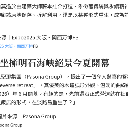
點莫過於由建築大師藤本壯介打造、象徵著傳統與永續精
迴廊該原地保存、拆解利用，還是以某種形式重生，成為
2025 大阪・関西万博
FB
坐擁明石海峽絕景今夏開幕
那集團（Pasona Group），提出了一個令人驚喜的
ureverse retreat」，其優美的木造弧形外觀、溫潤的曲
26）年 6 月開幕。有趣的是，先前還沒正式營運就在社
以飯店的形式，在淡路島重生了？」
sona Group