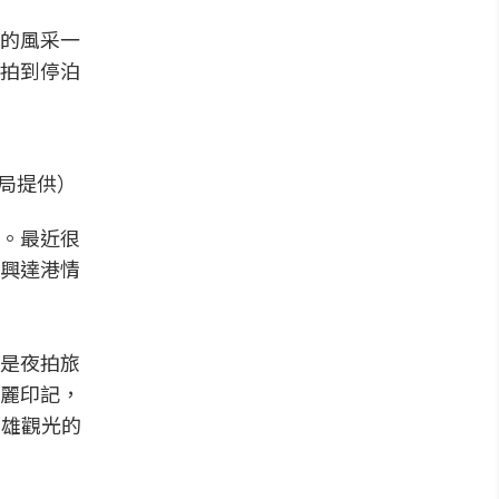
的風采一
拍到停泊
局提供）
。最近很
興達港情
是夜拍旅
麗印記，
高雄觀光的