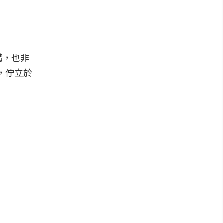
構，也非
野，佇立於