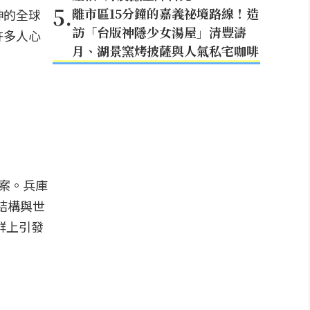
5
.
離市區15分鐘的嘉義祕境路線！造
神的全球
訪「台版神隱少女湯屋」清豐濤
許多人心
月、湖景窯烤披薩與人氣私宅咖啡
答案。兵庫
線結構與世
群上引發