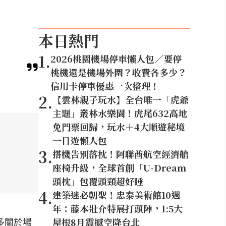
本日熱門
1
.
2026桃園機場停車懶人包／要停
桃機還是機場外圍？收費各多少？
信用卡停車優惠一次整理！
2
.
【雲林親子玩水】全台唯一「虎爺
主題」叢林水樂園！虎尾632高地
免門票回歸，玩水＋4大順遊秘境
一日遊懶人包
3
.
搭機告別落枕！阿聯酋航空經濟艙
座椅升級，全球首創「U-Dream
頭枕」包覆頭頸超好睡
4
.
建築迷必朝聖！忠泰美術館10週
年：藤本壯介特展打頭陣，1:5大
多關於場
屋根8月震撼空降台北