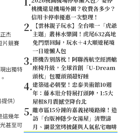
1
.
2026桃園機場停車懶人包／要停
桃機還是機場外圍？收費各多少？
信用卡停車優惠一次整理！
2
.
【雲林親子玩水】全台唯一「虎爺
主題」叢林水樂園！虎尾632高地
正杰
免門票回歸，玩水＋4大順遊秘境
短片競賽
一日遊懶人包
3
.
搭機告別落枕！阿聯酋航空經濟艙
座椅升級，全球首創「U-Dream
現出獨特
頭枕」包覆頭頸超好睡
。
4
.
建築迷必朝聖！忠泰美術館10週
年：藤本壯介特展打頭陣，1:5大
局提供）
屋根8月震撼空降台北
5
.
離市區15分鐘的嘉義祕境路線！造
是這幾年
訪「台版神隱少女湯屋」清豐濤
光甚至可
月、湖景窯烤披薩與人氣私宅咖啡