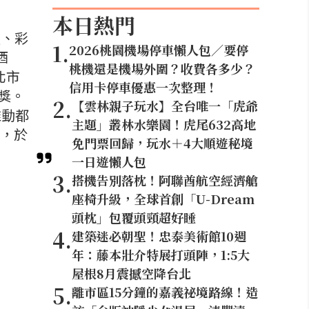
本日熱門
處、彩
1
.
2026桃園機場停車懶人包／要停
酒
桃機還是機場外圍？收費各多少？
北市
信用卡停車優惠一次整理！
獎。
2
.
【雲林親子玩水】全台唯一「虎爺
推動都
主題」叢林水樂園！虎尾632高地
動，於
免門票回歸，玩水＋4大順遊秘境
一日遊懶人包
3
.
搭機告別落枕！阿聯酋航空經濟艙
座椅升級，全球首創「U-Dream
頭枕」包覆頭頸超好睡
4
.
建築迷必朝聖！忠泰美術館10週
年：藤本壯介特展打頭陣，1:5大
屋根8月震撼空降台北
5
.
離市區15分鐘的嘉義祕境路線！造