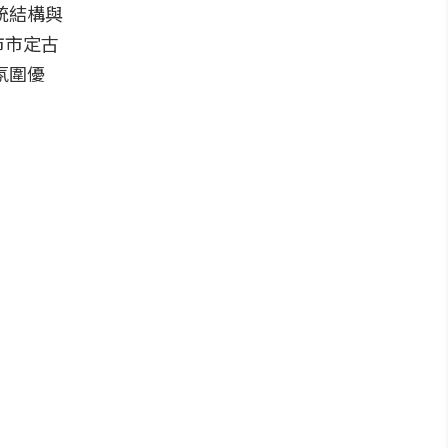
統結構與
市市定古
氛圍優