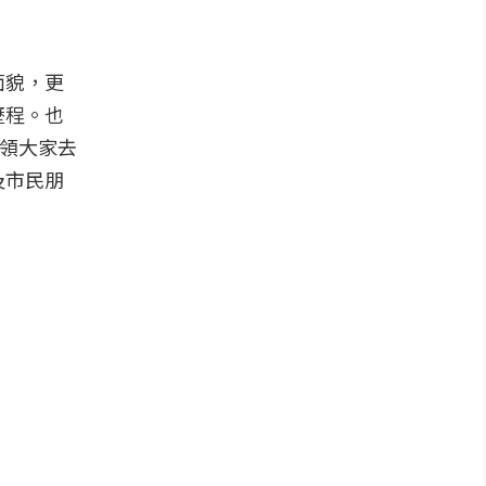
面貌，更
歷程。也
帶領大家去
及市民朋