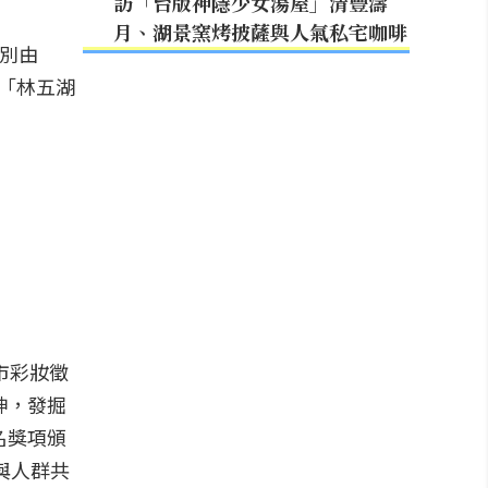
訪「台版神隱少女湯屋」清豐濤
月、湖景窯烤披薩與人氣私宅咖啡
分別由
出「林五湖
市彩妝徵
神，發掘
名獎項頒
與人群共