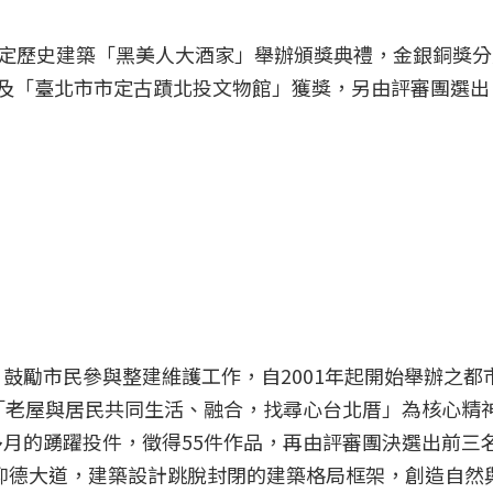
北市定歷史建築「黑美人大酒家」舉辦頒獎典禮，金銀銅獎
空間」以及「臺北市市定古蹟北投文物館」獲獎，另由評審團選
鼓勵市民參與整建維護工作，自2001年起開始舉辦之都
「老屋與居民共同生活、融合，找尋心台北厝」為核心精
月的踴躍投件，徵得55件作品，再由評審團決選出前三
陽明山仰德大道，建築設計跳脫封閉的建築格局框架，創造自然