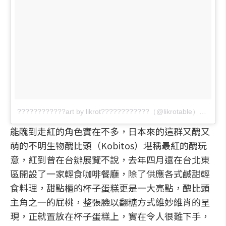
????????????art by likrot????????????（@likrotable）分享的貼文
能醜到走紅的角色實在不多，日本來的這群又醜又
萌的不明生物醜比頭（Kobitos）堪稱最紅的醜玩
意，紅到曾在台辦展覽不說，去年四月還在台北東
區開設了一家輕食咖啡餐廳，除了供應各式鹹甜輕
食料理，甜點櫃的杯子蛋糕更是一大亮點，醜比頭
主角之一的屁桃，整張臉以翻糖方式維妙維肖的呈
現，正就置放在杯子蛋糕上，實在令人很難下手，