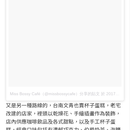
Miss Bossy Café（@missbossycafe）分享的貼文
於
2017 年 6月 月 15 12:18上午 PDT
又是另一種路線的，台南文青也賣杯子蛋糕，老宅
改建的店家，裡頭以乾燥花、手繪插畫作為裝飾，
店內供應咖啡飲品及各式甜點，以及手工杯子蛋
糕，經典口味包括有濃郁巧克力、伯爵奶茶、海鹽