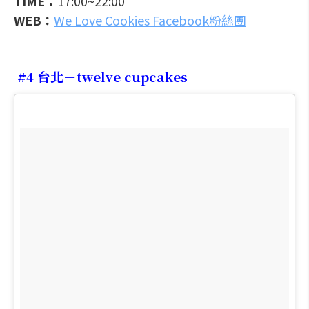
TIME：
17:00~22:00
WEB：
We Love Cookies Facebook粉絲團
#4 台北－twelve cupcakes