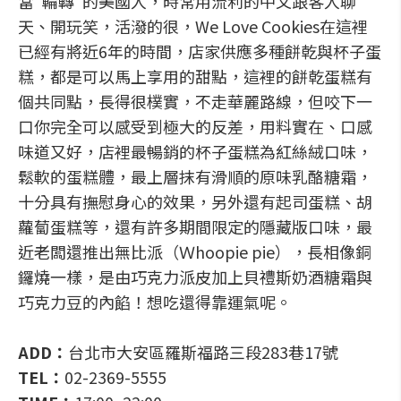
當"輪轉"的美國人，時常用流利的中文跟客人聊
天、開玩笑，活潑的很，We Love Cookies在這裡
已經有將近6年的時間，店家供應多種餅乾與杯子蛋
糕，都是可以馬上享用的甜點，這裡的餅乾蛋糕有
個共同點，長得很樸實，不走華麗路線，但咬下一
口你完全可以感受到極大的反差，用料實在、口感
味道又好，店裡最暢銷的杯子蛋糕為紅絲絨口味，
鬆軟的蛋糕體，最上層抹有滑順的原味乳酪糖霜，
十分具有撫慰身心的效果，另外還有起司蛋糕、胡
蘿蔔蛋糕等，還有許多期間限定的隱藏版口味，最
近老闆還推出無比派（Ｗhoopie pie），長相像銅
鑼燒一樣，是由巧克力派皮加上貝禮斯奶酒糖霜與
巧克力豆的內餡！想吃還得靠運氣呢。
ADD：
台北市大安區羅斯福路三段283巷17號
TEL：
02-2369-5555