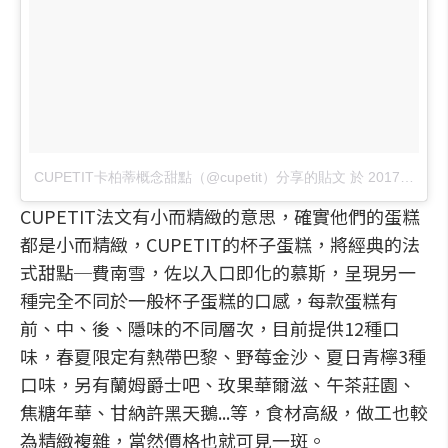
CUPETIT卡柏蒂概念甜點（@cupetit）分享的貼文
於
2017 年 5月 月 19 5:13上午 PDT
CUPETIT法文有小而精緻的意思，確實他們的蛋糕
都是小而精緻，CUPETIT的杯子蛋糕，將經典的法
式甜點─費南雪，佐以入口即化的慕斯，呈現另一
種完全不同於一般杯子蛋糕的口感，每款蛋糕有
前、中、後、隱味的不同層次，目前提供12種口
味，春夏限定有熱帶巴黎、野莓金沙、夏日青檸3種
口味，另有蘭姆爵士吧、玫果華爾滋、午茶莊園、
焦糖年華、甘納許黑天鵝...等，食材高級，做工也較
為精緻複雜，當然價格也就可見一斑。