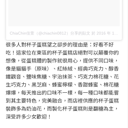
ChiaChin佳萱（@chiachin0812）分享的貼文
於
2016 年 12月 月 11 7:24上午 PST
很多人對杯子蛋糕望之卻步的理由是：好看不好
吃！這家位在東區的杯子蛋糕店絕對可以顛覆你的
想像，從蛋糕體的製作就很用心，提供不同口味，
像是貓貓手（原味）、紅絲絨、經典巧克力、醇香
鐵觀音、鹽味焦糖、宇治抹茶、巧克力棉花糖、花
生巧克力、黑芝麻、蜂蜜檸檬、香甜蜂蜜、棉花糖
爆爆，每天推出的口味不一樣，每一種口味都能嘗
到其主要特色，完美融合，而店裡供應的杯子蛋糕
裝飾多為奶油花，而製化杯子蛋糕則是翻糖為主，
深受許多少女歡迎！