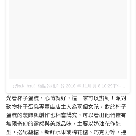
（@s.k_hsu）張貼的相片
於
2016 年 11月 月 8 10:29下午 PST
張
光看杯子蛋糕，心情就好，這一家可以辦到！派對
動物杯子蛋糕專賣店店主人為兩個女孩，對於杯子
蛋糕的裝飾與創作也相當講究，可以看出他們擁有
無限奇幻的靈感與美感品味，主要以奶油花作造
型，搭配翻糖、新鮮水果或棉花糖、巧克力等，連