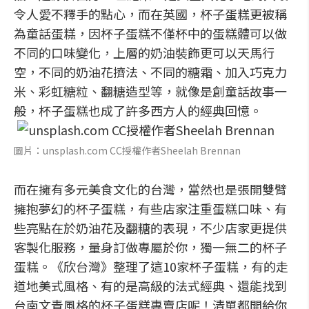
令人愛不釋手的點心，而在英國，杯子蛋糕更被稱
為童話蛋糕，因杯子蛋糕不僅杯中的蛋糕體可以做
不同的口味變化，上層的奶油裝飾更可以天馬行
空，不同的奶油花擠法、不同的糖霜、加入巧克力
米、彩虹糖粒、翻糖造型等，就像是創童話故事一
般，杯子蛋糕也成了許多西方人的經典回憶。
圖片：unsplash.com CC授權作者Sheelah Brennan
而在擁有多元美食文化的台灣，當然也是張開雙臂
擁抱夢幻的杯子蛋糕，有些店家注重蛋糕口味、有
些亮點在於奶油花及翻糖的表現，不少店家更提供
客製化服務，量身訂做專屬於你，獨一無二的杯子
蛋糕。《欣台灣》整理了這10家杯子蛋糕，有的走
道地美式風格、有的是高級的法式經典、還能找到
台南文青風格的杯子蛋糕專賣店呢！清單都開給你