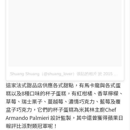
Shuang Shuang（@shuang_lover）張貼的相片
於
2015 年 7月 月 31 1:12上午 PDT
這家法式甜品店供應各式甜點，有馬卡龍與各式蛋
糕以及8種口味的杯子蛋糕，有紅柑橘、香草檸檬、
草莓、瑞士栗子、蔓越莓、濃情巧克力、藍莓及覆
盆子巧克力，它們的杯子蛋糕為米其林主廚Chef
Armando Palmieri 設計監製，其中還曾獲得蘋果日
報評比派對類冠軍呢！