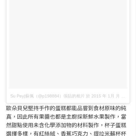
Su Pey|蘇佩（@p198884）張貼的相片
於
2015 年 1月 月 29 1:30上午 PST
歐朵貝兒堅持手作的蛋糕都能品嘗到食材原味的純
真，因此所有果醬也都是主廚採新鮮水果製作，當
然甜點使用未含化學添加物的材料製作，杯子蛋糕
選擇多樣，有紅絲絨、香蕉巧克力、提拉米蘇杯杯