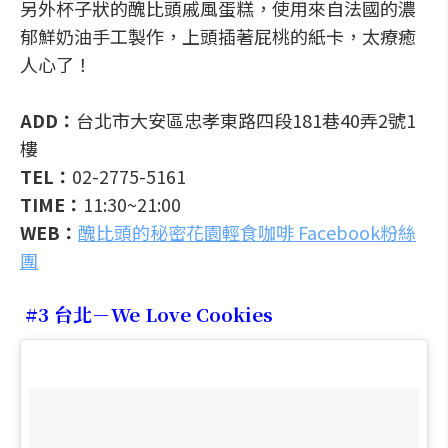
另外杯子狀的醜比頭戚風蛋糕，使用來自法國的濃
郁鮮奶油手工製作，上頭插著屁桃的紙卡，太療癒
人心了！
ADD：
台北市大安區忠孝東路四段181巷40弄2號1
樓
TEL：
02-2775-5161
TIME：
11:30~21:00
WEB：
醜比頭的秘密花園輕食咖啡 Facebook粉絲
團
#3 台北－We Love Cookies