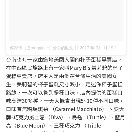
蘇家儀（@maggie.jc）分享的貼文
於
2017 年 3月 月 19 1:14上午 PDT
台南也有一家由道地美國人開的杯子蛋糕專賣店，
在中西區民族路上有一家叫Mary B's 美莉碧的杯子
蛋糕專賣店，店主人是兩個在台灣生活的美國女
生，美莉碧的杯子蛋糕尺寸較小，走迷你杯子蛋糕
路線，一次可以嘗到多種口味，店內提供的蛋糕口
味高達30多種，一天大概會出現5~10種不同口味，
口味有焦糖瑪琪朵 （Caramel Macchiato） 、耍大
牌-巧克力威士忌（Diva）、烏龜 （Turtle）、藍月
亮（Blue Moon）、三種巧克力 （Triple