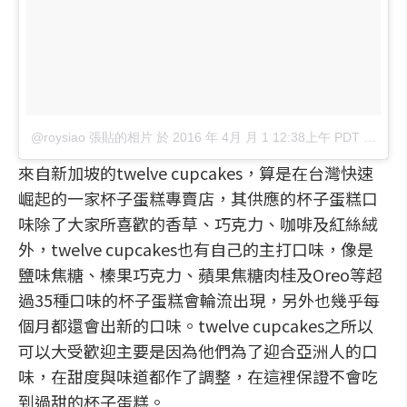
@roysiao 張貼的相片
於
2016 年 4月 月 1 12:38上午 PDT
張貼
來自新加坡的twelve cupcakes，算是在台灣快速
崛起的一家杯子蛋糕專賣店，其供應的杯子蛋糕口
味除了大家所喜歡的香草、巧克力、咖啡及紅絲絨
外，twelve cupcakes也有自己的主打口味，像是
鹽味焦糖、榛果巧克力、蘋果焦糖肉桂及Oreo等超
過35種口味的杯子蛋糕會輪流出現，另外也幾乎每
個月都還會出新的口味。twelve cupcakes之所以
可以大受歡迎主要是因為他們為了迎合亞洲人的口
味，在甜度與味道都作了調整，在這裡保證不會吃
到過甜的杯子蛋糕。