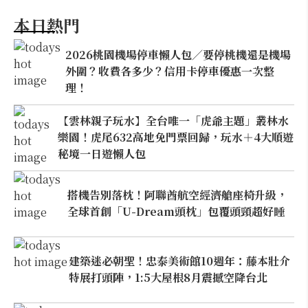
本日熱門
2026桃園機場停車懶人包／要停桃機還是機場
外圍？收費各多少？信用卡停車優惠一次整
理！
【雲林親子玩水】全台唯一「虎爺主題」叢林水
樂園！虎尾632高地免門票回歸，玩水＋4大順遊
秘境一日遊懶人包
搭機告別落枕！阿聯酋航空經濟艙座椅升級，
全球首創「U-Dream頭枕」包覆頭頸超好睡
建築迷必朝聖！忠泰美術館10週年：藤本壯介
特展打頭陣，1:5大屋根8月震撼空降台北