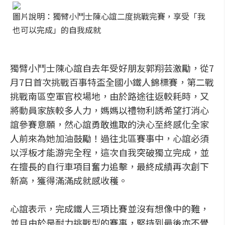
圖片說明：獨臂小鬥士陳心誼二度挑戰完賽，享受「我
也可以完成」的自我成就
獨臂小鬥士陳心誼自去年受好朋友郭翔芸激勵，從7
月7日首次挑戰百事特盃全國小鐵人錦標賽，第二戰
挑戰南區空軍官校場地，由於路途往返較耗時，又
將動員家族較多人力，媽媽以禮物利誘希望打消心
誼參賽意願，然心誼勇敢進取的決心至終感化全家
人前來為她加油鼓勵！過往北區賽事中，心誼必須
以浮板才能游完全程，這次自我突破獨立完成，並
在擅長的自行車項目奮力追擊，最終成績再次創下
新高，獲得滿滿成就感收穫。
心誼表示，完成鐵人三項比賽並沒有想像中的難，
並且由於是耐力挑戰型的賽事，堅持到最後亦不覺