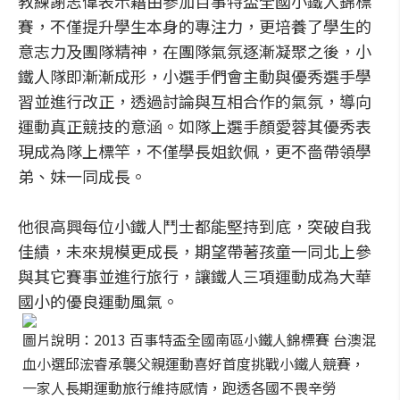
教練謝志偉表示藉由參加百事特盃全國小鐵人錦標
賽，不僅提升學生本身的專注力，更培養了學生的
意志力及團隊精神，在團隊氣氛逐漸凝聚之後，小
鐵人隊即漸漸成形，小選手們會主動與優秀選手學
習並進行改正，透過討論與互相合作的氣氛，導向
運動真正競技的意涵。如隊上選手顏愛蓉其優秀表
現成為隊上標竿，不僅學長姐欽佩，更不嗇帶領學
弟、妹一同成長。
他很高興每位小鐵人鬥士都能堅持到底，突破自我
佳績，未來規模更成長，期望帶著孩童一同北上參
與其它賽事並進行旅行，讓鐵人三項運動成為大華
國小的優良運動風氣。
圖片說明：2013 百事特盃全國南區小鐵人錦標賽 台澳混
血小選邱浤睿承襲父親運動喜好首度挑戰小鐵人競賽，
一家人長期運動旅行維持感情，跑透各國不畏辛勞