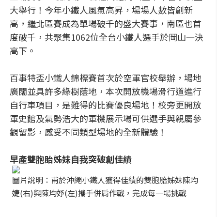
大舉行！今年小鐵人風氣高昇，場場人數皆創新
高，繼北區賽成為單場破千的盛大賽事，南區也首
度破千，共聚集1062位全台小鐵人選手於岡山一決
高下。
百事特盃小鐵人錦標賽首次於空軍官校舉辦，場地
廣闊並具許多綠樹蔭地，本次開放機場滑行道進行
自行車項目，是難得的比賽優良場地！校旁更開放
軍史館及氣勢浩大的軍機展示場可供選手與親屬參
觀留影，感受不同類型場地的全新體驗！
早產雙胞胎姊妹自我突破創佳績
圖片說明：甫於沖繩小鐵人獲得佳績的雙胞胎姊妹陳均
婕(右)與陳均妤(左)攜手併肩作戰，完成每一場挑戰