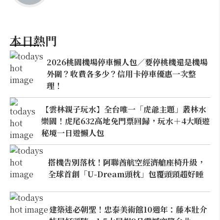
本日熱門
2026桃園機場停車懶人包／要停桃機還是機場
外圍？收費各多少？信用卡停車優惠一次整
理！
【雲林親子玩水】全台唯一「虎爺主題」叢林水
樂園！虎尾632高地免門票回歸，玩水＋4大順遊
秘境一日遊懶人包
搭機告別落枕！阿聯酋航空經濟艙座椅升級，
全球首創「U-Dream頭枕」包覆頭頸超好睡
建築迷必朝聖！忠泰美術館10週年：藤本壯介