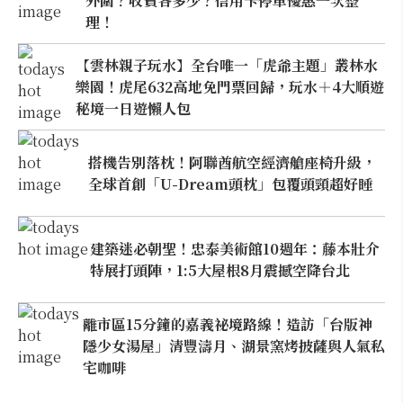
外圍？收費各多少？信用卡停車優惠一次整
理！
【雲林親子玩水】全台唯一「虎爺主題」叢林水
樂園！虎尾632高地免門票回歸，玩水＋4大順遊
秘境一日遊懶人包
搭機告別落枕！阿聯酋航空經濟艙座椅升級，
全球首創「U-Dream頭枕」包覆頭頸超好睡
建築迷必朝聖！忠泰美術館10週年：藤本壯介
特展打頭陣，1:5大屋根8月震撼空降台北
離市區15分鐘的嘉義祕境路線！造訪「台版神
隱少女湯屋」清豐濤月、湖景窯烤披薩與人氣私
宅咖啡