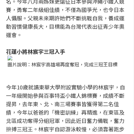
名。今年八月兩姊妹更遠征日本參與沖繩小鐵人競
賽，勇奪二年級組佳績，不僅為國爭光，也令日本
人懾服。父親未來期許她們不斷挑戰自我，養成運
動習慣健康長大，目標能為台灣代表出征青少年奧
運會。
花蓮小將林宸宇三冠入手
圖片說明：林宸宇高雄場再度奪冠，完成三冠王目標
今年10歲就讀東華大學附設實驗小學的林宸宇，自
一年級開始參與百事特盃小鐵人錦標賽，成績不斷
提昇，去年東、北、南三場賽事皆獲得第二名佳
績，今年以爸爸的「機密訓練」再精進，在東區及
北區成功奪得分組冠軍，因此近日奮力備戰，奮力
拚搏三冠王。林宸宇自認游泳較慢，必須靠著跑步