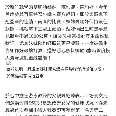
於新竹就學的雙胞胎姊妹－陳均婕、陳均妤，今年
首度參與百事特盃小鐵人賽八歲組，即於東區拿下
冠亞軍的佳績，南區的比賽，妹妹陳均妤保持最佳
狀態，挑戰拿下三冠王頭銜。姐妹倆出生時是早產
兒體重不過1000公克，讓父母相當擔心其生命維繫
狀況，尤其妹妹陳均妤體質更是虛弱，一度被醫生
告知作好最壞打算，還好悉心照料後於5歲時首度投
入游泳運動鍛練體能！
圖片說明：雙胞胎姊妹陳均婕與陳均妤保持最佳狀態，
於高雄場奪得冠亞軍
於台中擔任游泳教練的父親陳紹璋表示，培養女兒
們運動習慣起初只是想改善女兒的健康狀況，從未
想過首次參加小鐵人競賽即可獲得第一名與第二