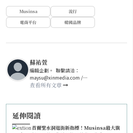
Musinsa
流行
電商平台
韓國品牌
蘇祐萱
編輯企劃。 聯繫請洽：
maysu@xinmedia.com /
may860527@gmail.com
查看所有文章
延伸閱讀
首爾聖水洞逛街新指標！Musinsa最大旗