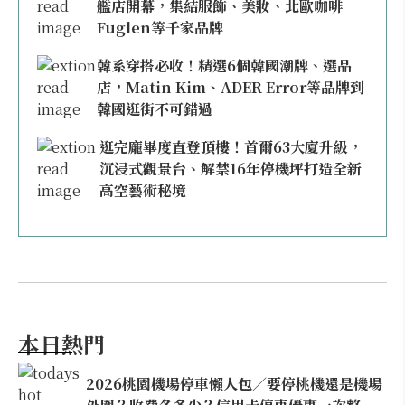
艦店開幕，集結服飾、美妝、北歐咖啡
Fuglen等千家品牌
韓系穿搭必收！精選6個韓國潮牌、選品
店，Matin Kim、ADER Error等品牌到
韓國逛街不可錯過
逛完龐畢度直登頂樓！首爾63大廈升級，
沉浸式觀景台、解禁16年停機坪打造全新
高空藝術秘境
本日熱門
2026桃園機場停車懶人包／要停桃機還是機場