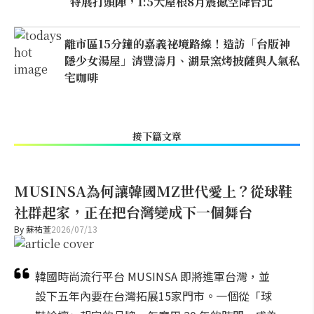
特展打頭陣，1:5大屋根8月震撼空降台北
離市區15分鐘的嘉義祕境路線！造訪「台版神
隱少女湯屋」清豐濤月、湖景窯烤披薩與人氣私
宅咖啡
接下篇文章
MUSINSA為何讓韓國MZ世代愛上？從球鞋
社群起家，正在把台灣變成下一個舞台
By
蘇祐萱
2026/07/13
韓國時尚流行平台 MUSINSA 即將進軍台灣，並
設下五年內要在台灣拓展15家門市。一個從「球