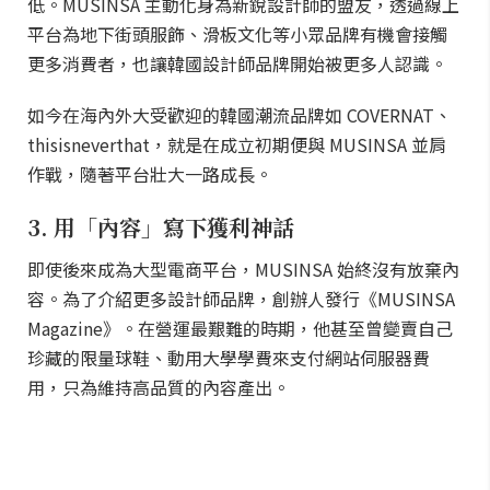
低。MUSINSA 主動化身為新銳設計師的盟友，透過線上
平台為地下街頭服飾、滑板文化等小眾品牌有機會接觸
更多消費者，也讓韓國設計師品牌開始被更多人認識。
如今在海內外大受歡迎的韓國潮流品牌如 COVERNAT、
thisisneverthat，就是在成立初期便與 MUSINSA 並肩
作戰，隨著平台壯大一路成長。
3. 用「內容」寫下獲利神話
即使後來成為大型電商平台，MUSINSA 始終沒有放棄內
容。為了介紹更多設計師品牌，創辦人發行《MUSINSA
Magazine》。在營運最艱難的時期，他甚至曾變賣自己
珍藏的限量球鞋、動用大學學費來支付網站伺服器費
用，只為維持高品質的內容產出。