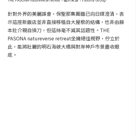
針對外界的美麗誤會，保聖那集團雖已向日媒澄清，表
示這座新飯店並非直接移植自大屋根的結構，也非由藤
本壯介親自操刀，但這絲毫不減其話題性。THE
PASONA natureverse retreat坐擁絕佳視野，佇立於
此，能將壯麗的明石海峽大橋與對岸神戶市景盡收眼
底。