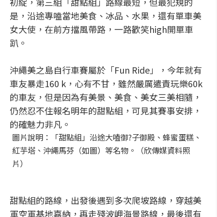
初綻，第三組「甜點組」路線最短，但最犯規的
是，沿途專嗑當地美食、冰品、水果，還有單車美
女大使，在前方擋風帶路，一路歡笑high開單車
趴。
沖繩美之島自行車賽屬於「Fun Ride」，今年就有
車友暴走160 k，心有不甘，雖然嚴厲遣責玩樂60k
的車友，但是因為有美景、美食、美女三美相隨，
仍然忍不住報名明年的甜點組，可見其賽事安排，
的確魅力非凡。
圖片說明：「甜點組」沿途大嗑御?子御殿、蜂蜜蛋糕、
紅芋塔、沖繩馬芬（如圖）等名物。（欣傳媒資料照
片）
甜點組的路線，出發後遇到多次爬坡路線，穿越美
軍空軍基地嘉納，再走殘波岬海景路線，最後還有