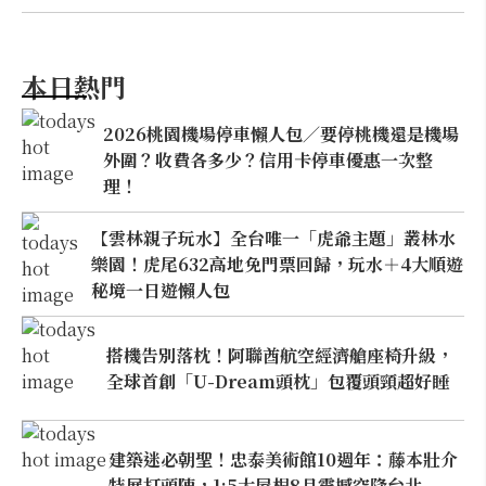
本日熱門
2026桃園機場停車懶人包／要停桃機還是機場
外圍？收費各多少？信用卡停車優惠一次整
理！
【雲林親子玩水】全台唯一「虎爺主題」叢林水
樂園！虎尾632高地免門票回歸，玩水＋4大順遊
秘境一日遊懶人包
搭機告別落枕！阿聯酋航空經濟艙座椅升級，
全球首創「U-Dream頭枕」包覆頭頸超好睡
建築迷必朝聖！忠泰美術館10週年：藤本壯介
特展打頭陣，1:5大屋根8月震撼空降台北