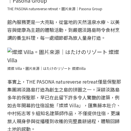
THE PASONA natureverse retreat。圖片來源｜Pasona Group
館內服務更是一大亮點，從當地的天然溫泉水療、以美
容與健康為主題的體驗活動，到嚴選淡路島時令食材烹
調的養生料理，每一處細節都為旅人量身打造。
燦燦 Villa。圖片來源｜はたけのリゾート 燦燦Villa
事實上，THE PASONA natureverse retreat僅是保聖那
集團將淡路島打造為創生之島的拼圖之一。深耕淡路島
多年的保聖那，早已在此留下許多令人驚艷的建築，例
如去年開幕的住宿設施「燦燦 Villa」，匯集藤本壯介、
中村拓志等 9 組知名建築師作品，不僅提供住宿，更讓
旅人親身參與從播種到收穫的完整農耕過程，體驗回歸
土地的感動。