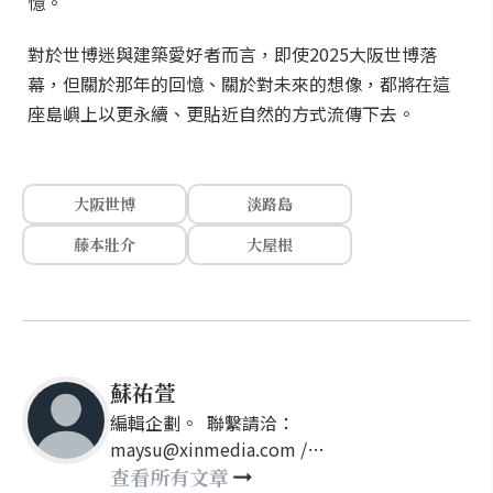
憶。
對於世博迷與建築愛好者而言，即使2025大阪世博落
幕，但關於那年的回憶、關於對未來的想像，都將在這
座島嶼上以更永續、更貼近自然的方式流傳下去。
大阪世博
淡路島
藤本壯介
大屋根
蘇祐萱
編輯企劃。 聯繫請洽：
maysu@xinmedia.com /
may860527@gmail.com
查看所有文章