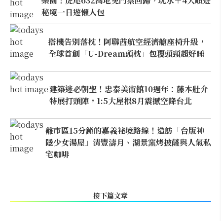
樂園！虎尾632高地免門票回歸，玩水＋4大順遊
秘境一日遊懶人包
搭機告別落枕！阿聯酋航空經濟艙座椅升級，
全球首創「U-Dream頭枕」包覆頭頸超好睡
建築迷必朝聖！忠泰美術館10週年：藤本壯介
特展打頭陣，1:5大屋根8月震撼空降台北
離市區15分鐘的嘉義祕境路線！造訪「台版神
隱少女湯屋」清豐濤月、湖景窯烤披薩與人氣私
宅咖啡
接下篇文章