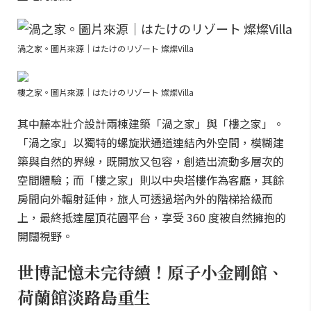
渦之家。圖片來源｜はたけのリゾート 燦燦Villa
樓之家。圖片來源｜はたけのリゾート 燦燦Villa
其中藤本壯介設計兩棟建築「渦之家」與「樓之家」。
「渦之家」以獨特的螺旋狀通道連結內外空間，模糊建
築與自然的界線，既開放又包容，創造出流動多層次的
空間體驗；而「樓之家」則以中央塔樓作為客廳，其餘
房間向外輻射延伸，旅人可透過塔內外的階梯拾級而
上，最終抵達屋頂花園平台，享受 360 度被自然擁抱的
開闊視野。
世博記憶未完待續！原子小金剛館、
荷蘭館淡路島重生