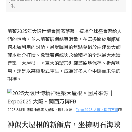
生
隨著2025年大阪世博會圓滿落幕，這場全球盛會帶給人
們的悸動，並未隨著展期結束消散。在眾多關於場館如
何永續利用的討論，最受矚目的焦點莫過於由建築大師
藤本壯介打造、象徵著傳統與永續精神的全球最大木造
建築「大屋根」。巨大的環形迴廊該原地保存、拆解利
用，還是以某種形式重生，成為許多人心中懸而未決的
期待。
2025大阪世博精神建築大屋根。圖片來源｜
Expo2025 大阪・関西万博
FB
神似大屋根的新飯店，坐擁明石海峽