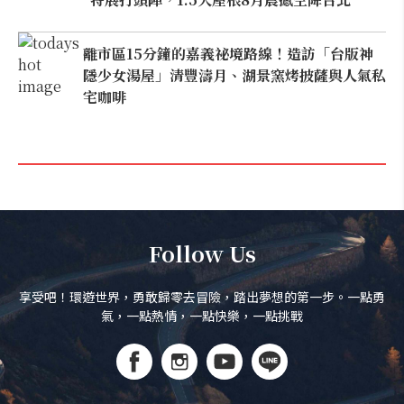
離市區15分鐘的嘉義祕境路線！造訪「台版神
隱少女湯屋」清豐濤月、湖景窯烤披薩與人氣私
宅咖啡
Follow Us
享受吧！環遊世界，勇敢歸零去冒險，踏出夢想的第一步。一點勇
氣，一點熱情，一點快樂，一點挑戰