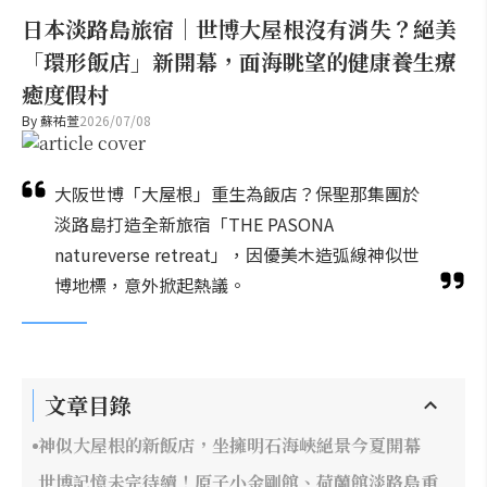
日本淡路島旅宿｜世博大屋根沒有消失？絕美
「環形飯店」新開幕，面海眺望的健康養生療
癒度假村
By
蘇祐萱
2026/07/08
大阪世博「大屋根」重生為飯店？保聖那集團於
淡路島打造全新旅宿「THE PASONA
natureverse retreat」，因優美木造弧線神似世
博地標，意外掀起熱議。
文章目錄
神似大屋根的新飯店，坐擁明石海峽絕景今夏開幕
世博記憶未完待續！原子小金剛館、荷蘭館淡路島重