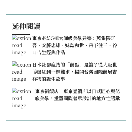
延伸閱讀
東京必訪5棟大師級美學建築：蒐集隈研
吾、安藤忠雄、妹島和世、丹下健三、谷
口吉生經典作品
日本社群瘋找的「蘭獸」是誰？從大阪世
博爆紅到一娃難求，揭開台灣國際蘭展吉
祥物的誕生故事
東京新飯店｜東京壹酒店以日式匠心與侘
寂美學，重塑國際奢華設計的地方性語彙