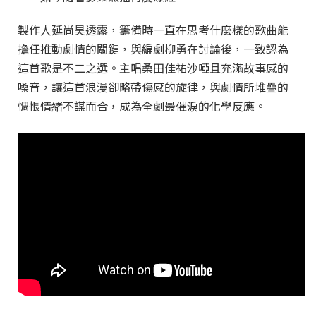
製作人延尚昊透露，籌備時一直在思考什麼樣的歌曲能
擔任推動劇情的關鍵，與編劇柳勇在討論後，一致認為
這首歌是不二之選。主唱桑田佳祐沙啞且充滿故事感的
嗓音，讓這首浪漫卻略帶傷感的旋律，與劇情所堆疊的
惆悵情緒不謀而合，成為全劇最催淚的化學反應。