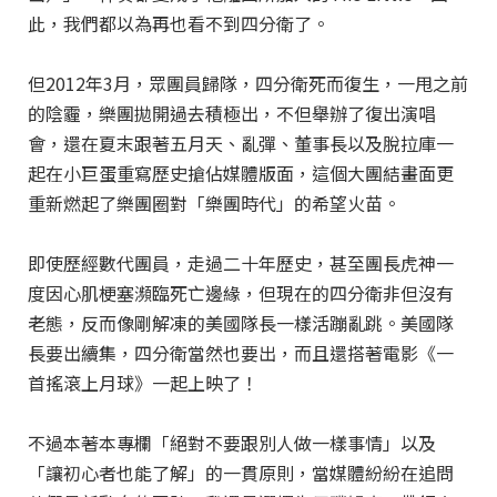
此，我們都以為再也看不到四分衛了。
但2012年3月，眾團員歸隊，四分衛死而復生，一甩之前
的陰霾，樂團拋開過去積極出，不但舉辦了復出演唱
會，還在夏末跟著五月天、亂彈、董事長以及脫拉庫一
起在小巨蛋重寫歷史搶佔媒體版面，這個大團結畫面更
重新燃起了樂團圈對「樂團時代」的希望火苗。
即使歷經數代團員，走過二十年歷史，甚至團長虎神一
度因心肌梗塞瀕臨死亡邊緣，但現在的四分衛非但沒有
老態，反而像剛解凍的美國隊長一樣活蹦亂跳。美國隊
長要出續集，四分衛當然也要出，而且還搭著電影《一
首搖滾上月球》一起上映了！
不過本著本專欄「絕對不要跟別人做一樣事情」以及
「讓初心者也能了解」的一貫原則，當媒體紛紛在追問