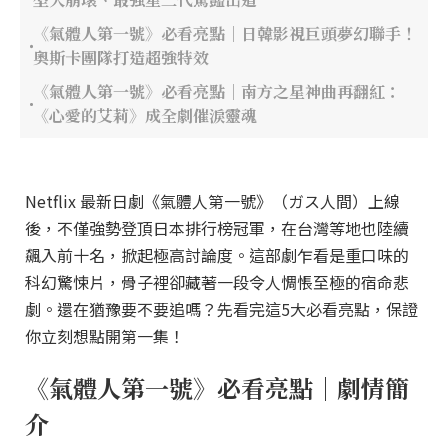
《氣體人第一號》必看亮點｜日韓影視巨頭夢幻聯手！
奧斯卡團隊打造超強特效
《氣體人第一號》必看亮點｜南方之星神曲再翻紅：
《心愛的艾莉》成全劇催淚靈魂
Netflix 最新日劇《氣體人第一號》（ガス人間）上線
後，不僅強勢登頂日本排行榜冠軍，在台灣等地也陸續
飆入前十名，掀起極高討論度。這部劇乍看是重口味的
科幻驚悚片，骨子裡卻藏著一段令人惆悵至極的宿命悲
劇。還在猶豫要不要追嗎？先看完這5大必看亮點，保證
你立刻想點開第一集！
《氣體人第一號》必看亮點｜劇情簡
介