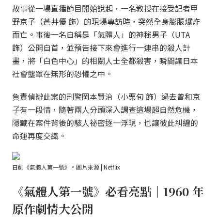
故事從一場直播節目開始說起，一名教授在接受記者甲
野京子（蒼井優 飾）的現場專訪時，突然全身膨脹爆炸
而亡。事後一名自稱是「氣體人」的神秘男子（UTA
飾）公開自首，並預告接下來會進行一連串的殺人計
畫，將「白色中心」的相關人士全都殺害，瞬間讓日本
社會壟罩在無形的恐懼之中。
負責偵辦此案的刑警岡本賢治（小栗旬 飾）過去曾和京
子有一段情，隨著兩人分頭深入調查這場超自然危機，
隱藏在案件背後的駭人祕密逐一浮現，也讓彼此糾纏的
命運再度交織。
日劇《氣體人第一號》。圖片來源 | Netflix
《氣體人第一號》必看亮點｜1960 年
原作劇情大公開