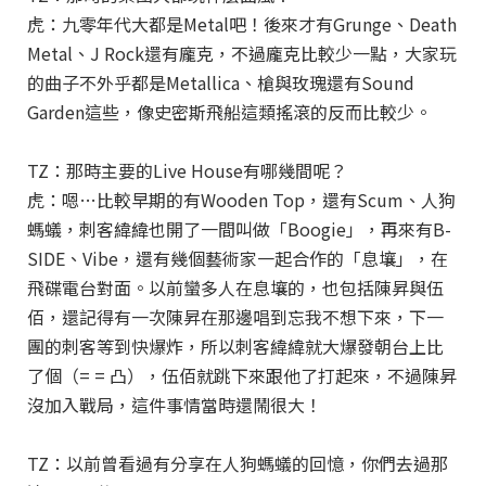
虎：九零年代大都是Metal吧！後來才有Grunge、Death
Metal、J Rock還有龐克，不過龐克比較少一點，大家玩
的曲子不外乎都是Metallica、槍與玫瑰還有Sound
Garden這些，像史密斯飛船這類搖滾的反而比較少。
TZ：那時主要的Live House有哪幾間呢？
虎：嗯…比較早期的有Wooden Top，還有Scum、人狗
螞蟻，刺客緯緯也開了一間叫做「Boogie」，再來有B-
SIDE、Vibe，還有幾個藝術家一起合作的「息壤」，在
飛碟電台對面。以前蠻多人在息壤的，也包括陳昇與伍
佰，還記得有一次陳昇在那邊唱到忘我不想下來，下一
團的刺客等到快爆炸，所以刺客緯緯就大爆發朝台上比
了個（= = 凸），伍佰就跳下來跟他了打起來，不過陳昇
沒加入戰局，這件事情當時還鬧很大！
TZ：以前曾看過有分享在人狗螞蟻的回憶，你們去過那