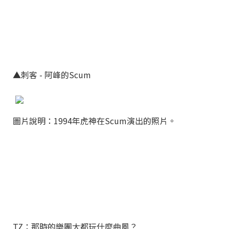
▲刺客 - 阿峰的Scum
圖片說明：1994年虎神在Scum演出的照片。
TZ：那時的樂團大都玩什麼曲風？