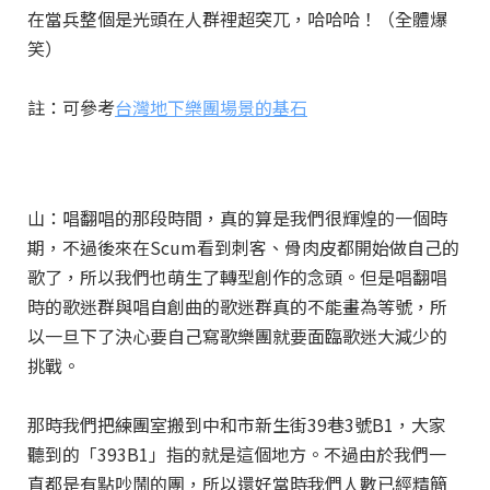
在當兵整個是光頭在人群裡超突兀，哈哈哈！（全體爆
笑）
註：可參考
台灣地下樂團場景的基石
山：唱翻唱的那段時間，真的算是我們很輝煌的一個時
期，不過後來在Scum看到刺客、骨肉皮都開始做自己的
歌了，所以我們也萌生了轉型創作的念頭。但是唱翻唱
時的歌迷群與唱自創曲的歌迷群真的不能畫為等號，所
以一旦下了決心要自己寫歌樂團就要面臨歌迷大減少的
挑戰。
那時我們把練團室搬到中和市新生街39巷3號B1，大家
聽到的「393B1」指的就是這個地方。不過由於我們一
直都是有點吵鬧的團，所以還好當時我們人數已經精簡