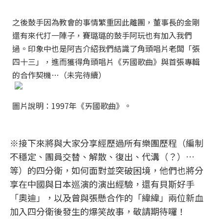
之後鼓手因為教會的事情繁重因此離團，董事長的金剛
還有來代打一陣子，賽璐璐的鼓手阿玩也有加入我們
過。印象中也是阿吉介紹我們結識了角頭唱片老闆「張
四十三」，進而獲得角頭唱片《ㄞ國歌曲》與首張專輯
的合作契機…（未完待續）
圖片說明：1997年《ㄞ國歌曲》。
※接下來將與大家分享經歷過所有樂團歷程（編制
不穩定、團員交替、解散、復出、代溝（？）…
等）的四分衛，如何面對並突破困境，他們也將分
享在中國與日本巡演的演出經驗，還有貝斯好手
「奧迪」，以及曾與張懸合作的「緯緯」兩位新血
加入四分衛後發生的爆笑故事，敬請期待囉！