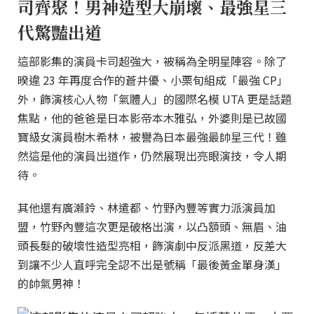
司齊聚！男神造型大崩壞、最強星三
代驚豔出道
這部影集的演員卡司超強大，被稱為全明星陣容。除了
暌違 23 年再度合作的蒼井優、小栗旬組成「最強 CP」
外，飾演核心人物「氣體人」的國際名模 UTA 更是話題
焦點，他的爸爸是日本影帝本木雅弘，外婆則是已故國
寶級女演員樹木希林，被譽為日本最強最帥星三代！雖
然這是他的演員出道作，仍然展現出亮眼演技，令人期
待。
其他還有廣瀨鈴、林遣都、竹野內豐等實力派演員加
盟，竹野內豐這次更是破格出演，以凸額頭、無眉、油
頭長髮的破壞性造型亮相，飾演劇中反派黑道，反差大
到讓不少人直呼完全認不出是號稱「最後黃金單身漢」
的帥氣男神！