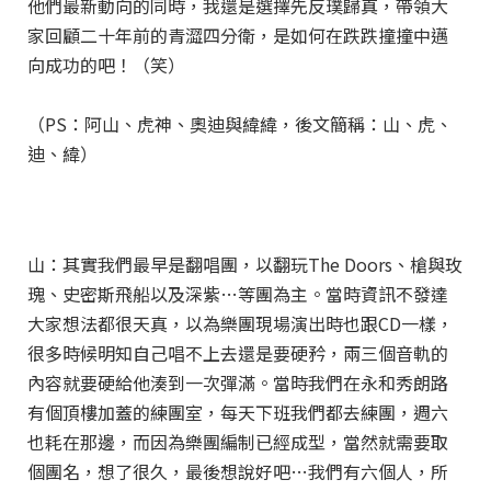
他們最新動向的同時，我還是選擇先反璞歸真，帶領大
家回顧二十年前的青澀四分衛，是如何在跌跌撞撞中邁
向成功的吧！（笑）
（PS：阿山、虎神、奧迪與緯緯，後文簡稱：山、虎、
迪、緯）
山：其實我們最早是翻唱團，以翻玩The Doors、槍與玫
瑰、史密斯飛船以及深紫…等團為主。當時資訊不發達
大家想法都很天真，以為樂團現場演出時也跟CD一樣，
很多時候明知自己唱不上去還是要硬矜，兩三個音軌的
內容就要硬給他湊到一次彈滿。當時我們在永和秀朗路
有個頂樓加蓋的練團室，每天下班我們都去練團，週六
也耗在那邊，而因為樂團編制已經成型，當然就需要取
個團名，想了很久，最後想說好吧…我們有六個人，所