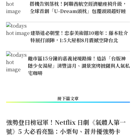
搭機告別落枕！阿聯酋航空經濟艙座椅升級，
全球首創「U-Dream頭枕」包覆頭頸超好睡
建築迷必朝聖！忠泰美術館10週年：藤本壯介
特展打頭陣，1:5大屋根8月震撼空降台北
離市區15分鐘的嘉義祕境路線！造訪「台版神
隱少女湯屋」清豐濤月、湖景窯烤披薩與人氣私
宅咖啡
接下篇文章
強勢登日榜冠軍！Netflix 日劇《氣體人第一
號》5 大必看亮點：小栗旬、蒼井優強勢卡