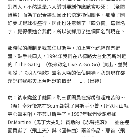
到四人，不然還是六人編制要創作應該會吵死！（全體
爆笑）而為了配合轉型因此也決定換個團名，那陣子剛
好美式足球很盛行，因此也注意到了「四分衛」這個名
字，覺得很適合我們，所以就採用了這個團名到現在。
那時候的編制是我兼任貝斯手，加上吉他虎神還有鍵
盤、鼓手共四人。1994年我們在八德路大台北瓦斯附近
的「The Gate」（後來改名Live-A-Go-Go）演出，並幫
剛發了《浪人情歌》聲名大噪的伍佰開場，我到現在都
還記得我那天上台唱歌的情況… . .. .（出神）
虎：後來鍵盤手離團，剩三個團員在撐房租超痛苦的…
（淚）幸好後來在Scum認識了貝斯手小曾，所以阿山就
專心當主唱，不兼貝斯手了。1997年我們受邀參加
Dr.Martine（馬丁大夫鞋）贊助的《赤聲搖滾》，並在裡
面貢獻了〈飛上天〉與〈圓舞曲〉兩首作品。那首〈飛