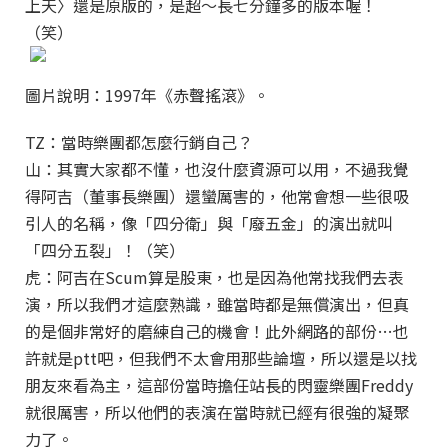
上天〉還是原版的，是超～長七分鐘多的版本喔！
（笑）
圖片說明：1997年《赤聲搖滾》。
TZ：當時樂團都怎麼行銷自己？
山：其實大家都不懂，也沒什麼資源可以用，不過我覺
得阿吉（董事長樂團）還蠻厲害的，他常會想一些很吸
引人的名稱，像「四分衛」與「廢五金」的演出就叫
「四分五裂」！（笑）
虎：阿吉在Scum算是股東，也是因為他常找我們去表
演，所以我們才這麼熟識，雖當時都是無償演出，但真
的是個非常好的磨練自己的機會！此外網路的部份…也
許就是ptt吧，但我們不太會用那些論壇，所以還是以找
朋友來看為主，這部份當時擔任站長的閃靈樂團Freddy
就很厲害，所以他們的表演在當時就已經有很強的凝聚
力了。