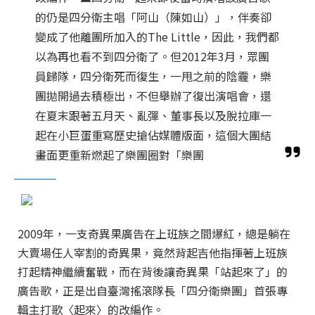
的仍是四分衛主唱「阿山（陳如山）」，伴奏卻
變成了他離團所加入的The Little，因此，我們都
以為再也看不到四分衛了。但2012年3月，眾團
員歸隊，四分衛死而復生，一甩之前的陰霾，樂
團拋開過去積極出，不但舉辦了復出演唱會，還
在夏末跟著五月天、亂彈、董事長以及脫拉庫一
起在小巨蛋重寫歷史搶佔媒體版面，這個大團結
畫面更重新燃起了樂團圈對「樂團
2009年，一支奇異果廣告在上班族之間爆紅，總是躺在
大賣場任人宰割的奇異果，竟然背起吉他指揮著上班族
打起精神繼續奮戰，而在背後讓奇異果「站起來了」的
廣告歌，正是出自臺灣搖滾隊長「四分衛樂團」首張專
輯主打歌〈起來〉的改編作。