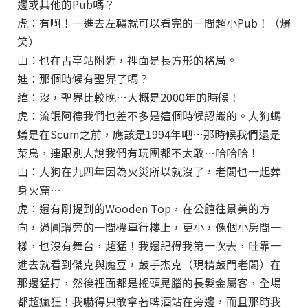
邊或其他的Pub嗎？
虎：有啊！一進去左轉就可以看完的一間超小Pub！（爆
笑）
山：也在古亭站附近，裡面是長方形的格局。
迪：那個時候有聖界了嗎？
緯：沒，聖界比較晚…大概是2000年的時候！
虎：流氓阿德我們也差不多是這個時候認識的。人狗螞
蟻是在Scum之前，應該是1994年吧…那時候我們還是
菜鳥，連跟別人說我們有玩團都不太敢…哈哈哈！
山：人狗在九四年因為火災所以就沒了，老闆也一起葬
身火窟…
虎：還有剛提到的Wooden Top，在公館往景美的方
向，過圓環旁的一間機車行樓上，更小，像個小房間一
樣，也沒有舞台，超猛！我還記得我第一次去，哇靠一
進去就看到傑克與魔豆，鼓手杰克（現精鼓門老闆）在
那邊猛打，然後裡面都是搖頭晃腦的長髮金屬客，全場
都超瘋狂！我嚇得只敢拿著啤酒站在旁邊，而且那時我