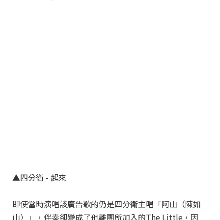
▲四分衛 - 起來
即使當時演唱該廣告歌的仍是四分衛主唱「阿山（陳如
山）」，伴奏卻變成了他離團所加入的The Little，因