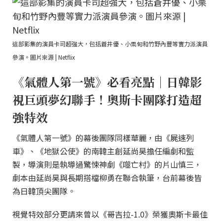
這部影集的演員卡司超強大，包括蒼井優、小栗旬和竹野內豐等實力派演員
參演。圖片來源 | Netflix
《氣體人第一號》必看亮點｜日韓影
視巨頭夢幻聯手！奧斯卡團隊打造超
強特效
《氣體人第一號》的幕後團隊同樣華麗，由《屍速列
車》、《地獄公使》的南韓主創延尚昊擔任編劇和監
製，導演則是執導過驚悚神劇《噬亡村》的片山慎三，
劇本由延尚昊與長期搭檔柳勇在聯合執筆，台前幕後皆
為日韓頂尖團隊。
視覺特效部分更請來曾以《哥吉拉-1.0》榮獲奧斯卡最佳