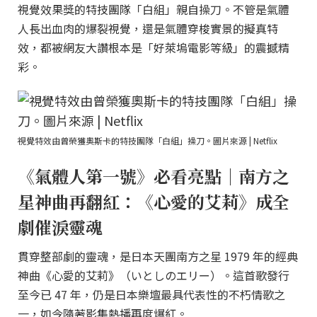
視覺效果獎的特技團隊「白組」親自操刀。不管是氣體
人長出血肉的爆裂視覺，還是氣體穿梭實景的擬真特
效，都被網友大讚根本是「好萊塢電影等級」的震撼精
彩。
視覺特效由曾榮獲奧斯卡的特技團隊「白組」操刀。圖片來源 | Netflix
《氣體人第一號》必看亮點｜南方之
星神曲再翻紅：《心愛的艾莉》成全
劇催淚靈魂
貫穿整部劇的靈魂，是日本天團南方之星 1979 年的經典
神曲《心愛的艾莉》（いとしのエリー）。這首歌發行
至今已 47 年，仍是日本樂壇最具代表性的不朽情歌之
一，如今隨著影集熱播再度爆紅。