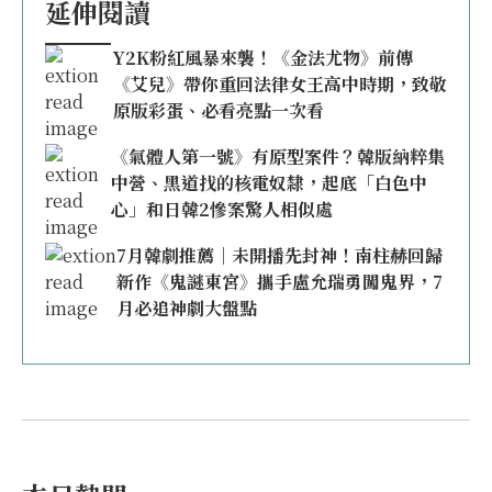
延伸閱讀
Y2K粉紅風暴來襲！《金法尤物》前傳
《艾兒》帶你重回法律女王高中時期，致敬
原版彩蛋、必看亮點一次看
《氣體人第一號》有原型案件？韓版納粹集
中營、黑道找的核電奴隸，起底「白色中
心」和日韓2慘案驚人相似處
7月韓劇推薦｜未開播先封神！南柱赫回歸
新作《鬼謎東宮》攜手盧允瑞勇闖鬼界，7
月必追神劇大盤點