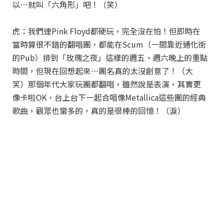
以…就叫「六角形」吧！（笑）
虎：我們連Pink Floyd都硬玩，完全沒在怕！但即時在
當時算很不錯的翻唱團，都能在Scum（一間靠近通化街
的Pub）排到「玫瑰之夜」這樣的週五、週六晚上的重點
時間，但現在回想起來…團名真的太沒創意了！（大
笑）那個年代大家玩團都翻唱，雖然說是表演，其實更
像卡啦OK，台上台下一起合唱像Metallica這些團的經典
歌曲，觀眾也蠻多的，真的是很棒的回憶！（淚）