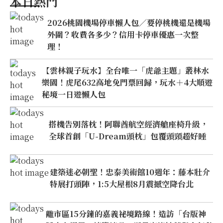
本日熱門
2026桃園機場停車懶人包／要停桃機還是機場
外圍？收費各多少？信用卡停車優惠一次整
理！
【雲林親子玩水】全台唯一「虎爺主題」叢林水
樂園！虎尾632高地免門票回歸，玩水＋4大順遊
秘境一日遊懶人包
搭機告別落枕！阿聯酋航空經濟艙座椅升級，
全球首創「U-Dream頭枕」包覆頭頸超好睡
建築迷必朝聖！忠泰美術館10週年：藤本壯介
特展打頭陣，1:5大屋根8月震撼空降台北
離市區15分鐘的嘉義祕境路線！造訪「台版神