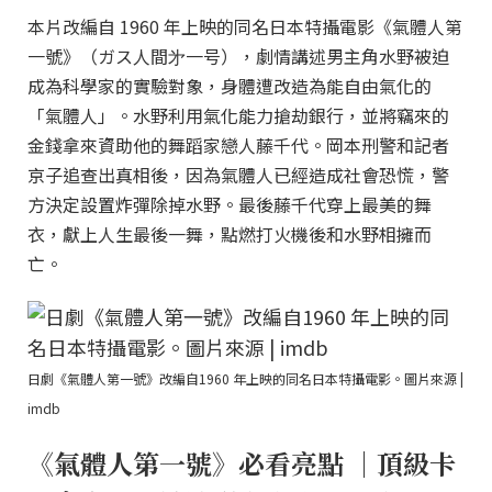
本片改編自 1960 年上映的同名日本特攝電影《氣體人第
一號》（ガス人間㐧一号），劇情講述男主角水野被迫
成為科學家的實驗對象，身體遭改造為能自由氣化的
「氣體人」。水野利用氣化能力搶劫銀行，並將竊來的
金錢拿來資助他的舞蹈家戀人藤千代。岡本刑警和記者
京子追查出真相後，因為氣體人已經造成社會恐慌，警
方決定設置炸彈除掉水野。最後藤千代穿上最美的舞
衣，獻上人生最後一舞，點燃打火機後和水野相擁而
亡。
日劇《氣體人第一號》改編自1960 年上映的同名日本特攝電影。圖片來源 |
imdb
《氣體人第一號》必看亮點 ｜頂級卡