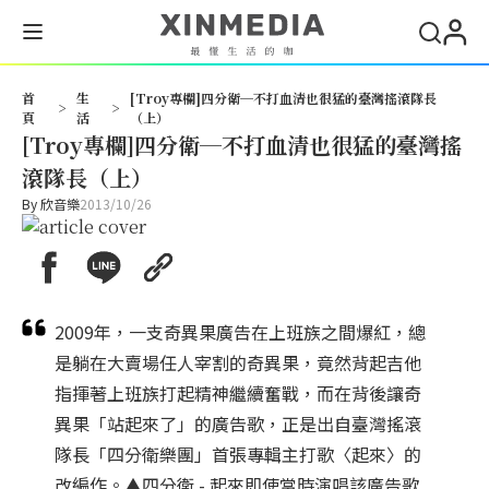
首
生
[Troy專欄]四分衛─不打血清也很猛的臺灣搖滾隊長
>
>
頁
活
（上）
[Troy專欄]四分衛─不打血清也很猛的臺灣搖
滾隊長（上）
By
欣音樂
2013/10/26
2009年，一支奇異果廣告在上班族之間爆紅，總
是躺在大賣場任人宰割的奇異果，竟然背起吉他
指揮著上班族打起精神繼續奮戰，而在背後讓奇
異果「站起來了」的廣告歌，正是出自臺灣搖滾
隊長「四分衛樂團」首張專輯主打歌〈起來〉的
改編作。▲四分衛 - 起來即使當時演唱該廣告歌