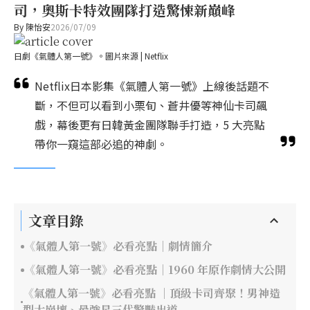
司，奧斯卡特效團隊打造驚悚新巔峰
By
陳怡安
2026/07/09
日劇《氣體人第一號》。圖片來源 | Netflix
Netflix日本影集《氣體人第一號》上線後話題不
斷，不但可以看到小栗旬、蒼井優等神仙卡司飆
戲，幕後更有日韓黃金團隊聯手打造，5 大亮點
帶你一窺這部必追的神劇。
文章目錄
《氣體人第一號》必看亮點｜劇情簡介
《氣體人第一號》必看亮點｜1960 年原作劇情大公開
《氣體人第一號》必看亮點 ｜頂級卡司齊聚！男神造
型大崩壞、最強星三代驚豔出道