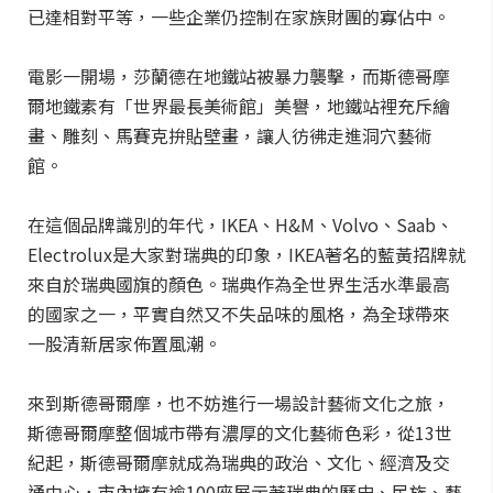
已達相對平等，一些企業仍控制在家族財團的寡佔中。
電影一開場，莎蘭德在地鐵站被暴力襲擊，而斯德哥摩
爾地鐵素有「世界最長美術館」美譽，地鐵站裡充斥繪
畫、雕刻、馬賽克拚貼壁畫，讓人彷彿走進洞穴藝術
館。
在這個品牌識別的年代，IKEA、H&M、Volvo、Saab、
Electrolux是大家對瑞典的印象，IKEA著名的藍黃招牌就
來自於瑞典國旗的顏色。瑞典作為全世界生活水準最高
的國家之一，平實自然又不失品味的風格，為全球帶來
一股清新居家佈置風潮。
來到斯德哥爾摩，也不妨進行一場設計藝術文化之旅，
斯德哥爾摩整個城市帶有濃厚的文化藝術色彩，從13世
紀起，斯德哥爾摩就成為瑞典的政治、文化、經濟及交
通中心，市內擁有逾100座展示著瑞典的歷史、民族、藝