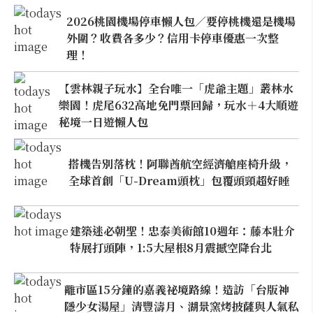
2026桃園機場停車懶人包／要停桃機還是機場
外圍？收費各多少？信用卡停車優惠一次整
理！
【雲林親子玩水】全台唯一「虎爺主題」叢林水
樂園！虎尾632高地免門票回歸，玩水＋4大順遊
秘境一日遊懶人包
搭機告別落枕！阿聯酋航空經濟艙座椅升級，
全球首創「U-Dream頭枕」包覆頭頸超好睡
建築迷必朝聖！忠泰美術館10週年：藤本壯介
特展打頭陣，1:5大屋根8月震撼空降台北
離市區15分鐘的嘉義祕境路線！造訪「台版神
隱少女湯屋」清豐濤月、湖景窯烤披薩與人氣私