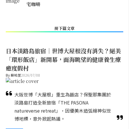
宅咖啡
接下篇文章
日本淡路島旅宿｜世博大屋根沒有消失？絕美
「環形飯店」新開幕，面海眺望的健康養生療
癒度假村
By
蘇祐萱
2026/07/08
大阪世博「大屋根」重生為飯店？保聖那集團於
淡路島打造全新旅宿「THE PASONA
natureverse retreat」，因優美木造弧線神似世
博地標，意外掀起熱議。