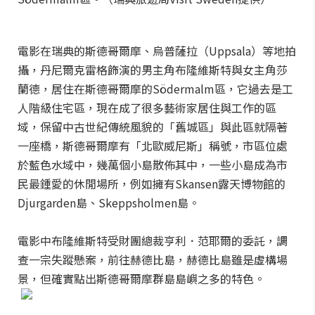
電影在瑞典的斯德哥爾摩、烏普薩拉（Uppsala）等地拍
攝，丹尼爾克雷格飾演的男主角布隆維斯特與女主角莎
蘭德，居住在斯德哥爾摩的Södermalm區，它過去是工
人階級住宅區，現在成了很多藝術家居住與工作的區
域，保留中古世紀傳統風貌的「舊城區」與此區就隔著
一座橋，斯德哥爾摩有「北歐威尼斯」稱號，市區位處
於藍色水域中，幾萬個小島散佈其中，一些小島成為市
民最鍾愛的休閒場所，例如擁有Skansen露天博物館的
Djurgarden島、Skeppsholmen島。
電影中布隆維斯特受財團總裁亨利．范耶爾的委託，調
查一宗失蹤懸案，前往赫德比島，赫德比島雖是虛構場
景，但確實點出斯德哥爾摩群島島嶼之多的特色。