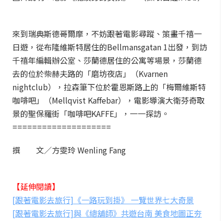
來到瑞典斯德哥爾摩，不妨跟著電影尋蹤、策畫千禧一
日遊，從布隆維斯特居住的Bellmansgatan 1出發，到訪
千禧年編輯辦公室、莎蘭德居住的公寓等場景，莎蘭德
去的位於柴赫夫路的「磨坊夜店」（Kvarnen
nightclub），拉森筆下位於霍恩斯路上的「梅爾維斯特
咖啡吧」（Mellqvist Kaffebar），電影導演大衛芬奇取
景的聖保羅街「咖啡吧KAFFE」，一一探訪。
====================
撰 文／方雯玲 Wenling Fang
【延伸閱讀】
[跟著電影去旅行]《一路玩到掛》 一覽世界七大奇景
[跟著電影去旅行]與《總舖師》共遊台南 美食地圖正夯