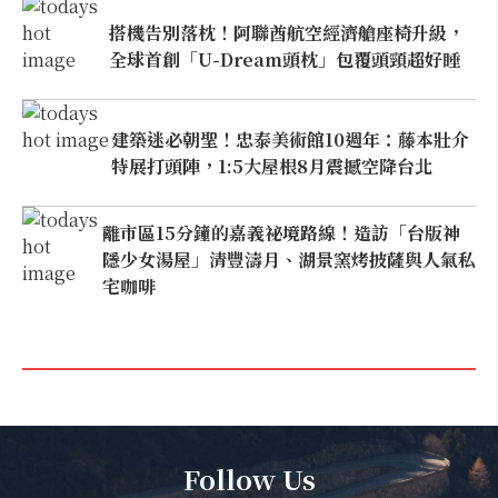
搭機告別落枕！阿聯酋航空經濟艙座椅升級，
全球首創「U-Dream頭枕」包覆頭頸超好睡
建築迷必朝聖！忠泰美術館10週年：藤本壯介
特展打頭陣，1:5大屋根8月震撼空降台北
離市區15分鐘的嘉義祕境路線！造訪「台版神
隱少女湯屋」清豐濤月、湖景窯烤披薩與人氣私
宅咖啡
Follow Us