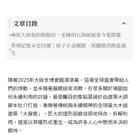
文章目錄
神似大屋根的新飯店，坐擁明石海峽絕景今夏開幕
世博記憶未完待續！原子小金剛館、荷蘭館淡路島重
生
隨著2025年大阪世博會圓滿落幕，這場全球盛會帶給人
們的悸動，並未隨著展期結束消散。在眾多關於場館如
何永續利用的討論，最受矚目的焦點莫過於由建築大師
藤本壯介打造、象徵著傳統與永續精神的全球最大木造
建築「大屋根」。巨大的環形迴廊該原地保存、拆解利
用，還是以某種形式重生，成為許多人心中懸而未決的
期待。