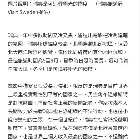
圖片說明：瑞典是可追尋極光的國度。（瑞典旅遊局
Visit Sweden提供）
瑞典一年中多數時間又冷又黑，營造出電影裡冷冽陰暗
的氛圍。瑞典所處緯度較高，北極穿越北部地區，但受
北大西洋暖流的影響，氣候比同緯度的其他地區溫和，
最佳旅遊時間為5至9月，夏季時日照時間長，還可欣賞
午夜太陽，冬季則是可追尋極光的國度。
電影中描寫女性受暴力侵犯，相反的是瑞典是目前世界
上最重視實踐性別平等的國家之一，男主角布隆維斯特
是對抗財團、捍衛社會正義的新聞記者，作家拉森本人
長期致力於揭發瑞典極右派組織的不法行動，也透過小
說傳達他的主張。在一個世紀前，瑞典在社會階級嚴明
制度下，貧富差異懸殊，現在瑞典不僅是北歐最富庶的
國家，也是世界上個人收入最高的國家之一，不過雖然