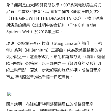
象？無疑是由大衛?芬奇所執導，007系列電影男主角丹
尼爾·克雷格和魯妮·瑪拉所主演的《龍紋身的女孩》
（THE GIRL WITH THE DRAGON TATOO），換了導演
與演員的續集《蜘蛛網中的女孩》（The Girl in the
Spider's Web）於2018年上映。
瑞典小說家斯蒂格·拉森（Stieg Larsson）遺作「千禧
年」系列（Millennium）三部曲，成為歐美最暢銷的系
列小說之一，甚至擊敗丹·布朗和斯蒂芬妮·梅爾，雄踞
歐洲暢銷小說榜首，以三部曲之一《龍紋身的女孩》改
編上映電影，更進一步掀起瑞典旅遊熱潮，斯德哥爾摩
市立博物館還曾推出千禧一日遊導覽。
圖片說明：布隆維斯特與莎蘭德居住的斯德哥爾摩
Södermalm區。（瑞典旅遊局Visit Sweden提供）