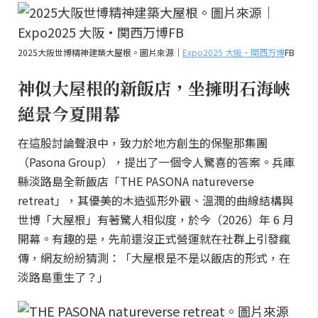
2025大阪世博精神建築大屋根。圖片來源｜
Expo2025 大阪・関西万博
FB
神似大屋根的新飯店，坐擁明石海峽
絕景今夏開幕
在這股討論聲浪中，致力於地方創生的保聖那集團
（Pasona Group），提出了一個令人驚喜的答案。兵庫
縣淡路島全新飯店「THE PASONA natureverse
retreat」，其優美的木造弧形外觀、溫潤的曲線結構與
世博「大屋根」有著驚人相似度，於今（2026）年 6 月
開幕。有趣的是，先前還沒正式營運就在社群上引發瘋
傳，網友紛紛猜測：「大屋根是不是以飯店的形式，在
淡路島重生了？」