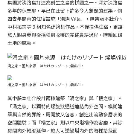
集團將淡路島打造為創生之島的拼圖之一。深耕淡路島
多年的保聖那，早已在此留下許多令人驚艷的建築，例
如去年開幕的住宿設施「燦燦 Villa」，匯集藤本壯介、
中村拓志等 9 組知名建築師作品，不僅提供住宿，更讓
旅人親身參與從播種到收穫的完整農耕過程，體驗回歸
土地的感動。
渦之家。圖片來源｜はたけのリゾート 燦燦Villa
樓之家。圖片來源｜はたけのリゾート 燦燦Villa
其中藤本壯介設計兩棟建築「渦之家」與「樓之家」。
「渦之家」以獨特的螺旋狀通道連結內外空間，模糊建
築與自然的界線，既開放又包容，創造出流動多層次的
空間體驗；而「樓之家」則以中央塔樓作為客廳，其餘
房間向外輻射延伸，旅人可透過塔內外的階梯拾級而