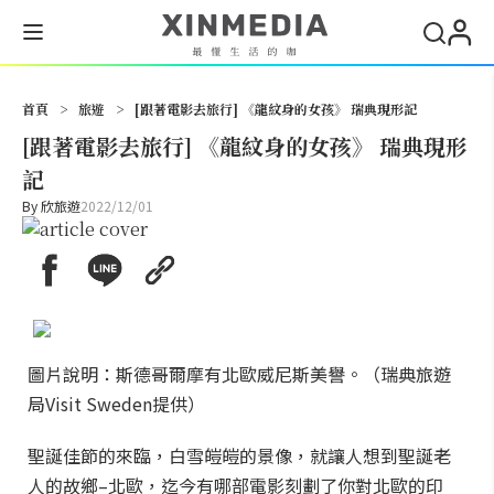
搜尋
首頁
>
旅遊
>
[跟著電影去旅行] 《龍紋身的女孩》 瑞典現形記
[跟著電影去旅行] 《龍紋身的女孩》 瑞典現形
記
By
欣旅遊
2022/12/01
圖片說明：斯德哥爾摩有北歐威尼斯美譽。（瑞典旅遊
局Visit Sweden提供）
聖誕佳節的來臨，白雪皚皚的景像，就讓人想到聖誕老
人的故鄉–北歐，迄今有哪部電影刻劃了你對北歐的印