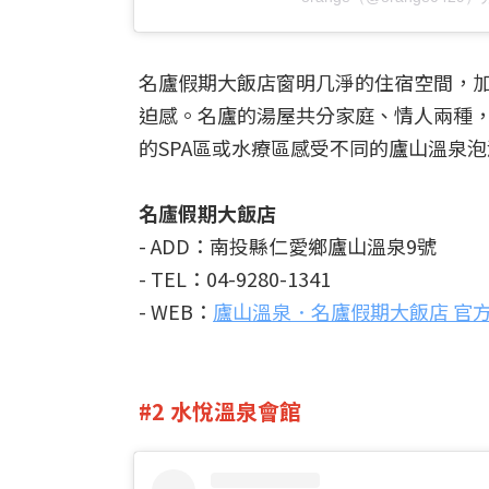
名廬假期大飯店窗明几淨的住宿空間，
迫感。名廬的湯屋共分家庭、情人兩種
的SPA區或水療區感受不同的廬山溫泉
名廬假期大飯店
- ADD：南投縣仁愛鄉廬山溫泉9號
- TEL：04-9280-1341
- WEB：
廬山溫泉．名廬假期大飯店 官
#2 水悅溫泉會館