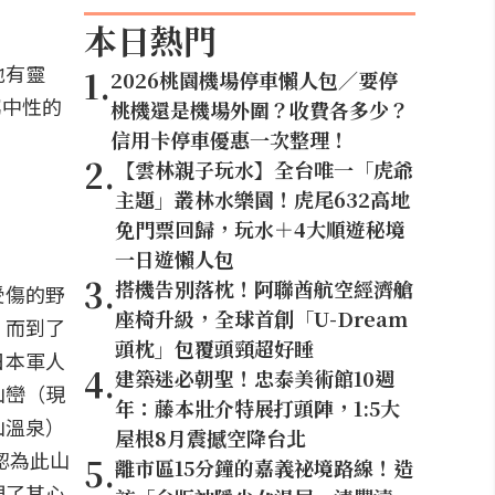
本日熱門
地有靈
1
.
2026桃園機場停車懶人包／要停
屬中性的
桃機還是機場外圍？收費各多少？
信用卡停車優惠一次整理！
2
.
【雲林親子玩水】全台唯一「虎爺
主題」叢林水樂園！虎尾632高地
免門票回歸，玩水＋4大順遊秘境
一日遊懶人包
3
.
搭機告別落枕！阿聯酋航空經濟艙
受傷的野
座椅升級，全球首創「U-Dream
，而到了
頭枕」包覆頭頸超好睡
日本軍人
4
.
建築迷必朝聖！忠泰美術館10週
山巒（現
年：藤本壯介特展打頭陣，1:5大
山溫泉）
屋根8月震撼空降台北
認為此山
5
.
離市區15分鐘的嘉義祕境路線！造
現了其心