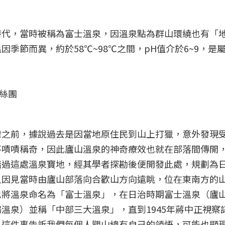
時代，當時被稱為富士溫泉，因溫泉點為群山環繞也有「
季節而異，約於58℃~98℃之間，pH值介於6~9，是
灣之前，據說過去是因當地原住民到山上打獵，意外發現
不嘖嘖稱奇，因此廬山溫泉的神奇療效也就在部落間傳開
錯過這處溫泉寶地，經其學者探勘後便開發此處，規劃為
人因見當時由廬山部落向合歡山方向遠眺，位在東南方的
也將溫泉命名為「富士溫泉」，在日治時期富士溫泉（廬
溫泉）並稱「中部三大溫泉」，直到1945年蔣中正視察
，這件事告訴我們每個人觀山總有自己的領悟，可能也顯