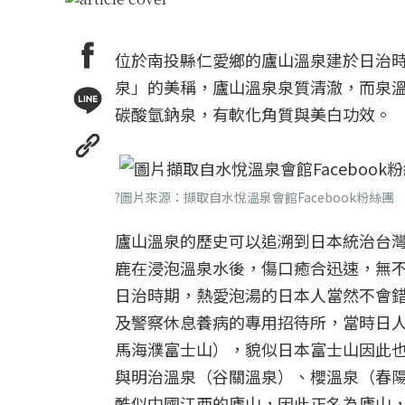
位於南投縣仁愛鄉的廬山溫泉建於日治
泉」的美稱，廬山溫泉泉質清澈，而泉溫因
碳酸氫鈉泉，有軟化角質與美白功效。
?圖片來源：擷取自水悅溫泉會館Facebook粉絲團
廬山溫泉的歷史可以追溯到日本統治台
鹿在浸泡溫泉水後，傷口癒合迅速，無
日治時期，熱愛泡湯的日本人當然不會
及警察休息養病的專用招待所，當時日
馬海濮富士山），貌似日本富士山因此
與明治溫泉（谷關溫泉）、櫻溫泉（春陽
酷似中國江西的廬山，因此正名為廬山