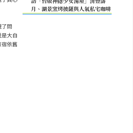
訪「台版神隱少女湯屋」清豐濤
月、湖景窯烤披薩與人氣私宅咖啡
現了問
說是大自
旅宿依舊