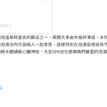
）分享的貼文
山泡溫泉時愛去的飯店之一，房間大多由木板拼湊成，水
的泡湯池內可容兩人一起享受，這裡特別在泡湯區裡設有
綠水圍繞般心曠神怡，大型SPA池也是媽媽們最愛的泡
站