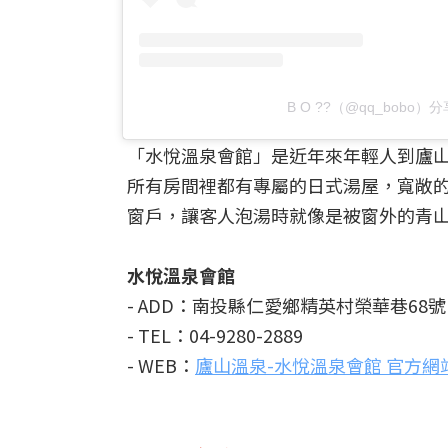
B O ??（@qq_bobo
「水悅溫泉會館」是近年來年輕人到廬
所有房間裡都有專屬的日式湯屋，寬敞
窗戶，讓客人泡湯時就像是被窗外的青山
水悅溫泉會館
- ADD：南投縣仁愛鄉精英村榮華巷68號
- TEL：04-9280-2889
- WEB：
廬山溫泉-水悅溫泉會館 官方網