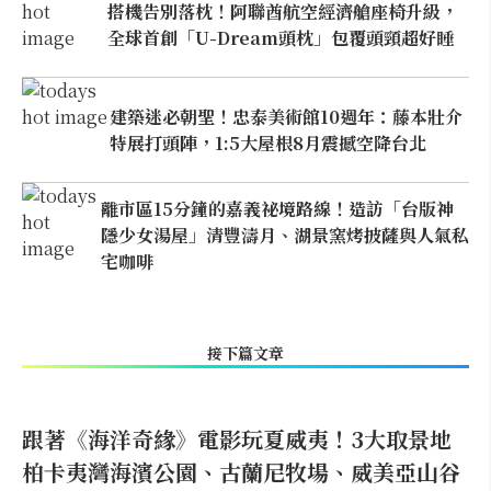
搭機告別落枕！阿聯酋航空經濟艙座椅升級，
全球首創「U-Dream頭枕」包覆頭頸超好睡
建築迷必朝聖！忠泰美術館10週年：藤本壯介
特展打頭陣，1:5大屋根8月震撼空降台北
離市區15分鐘的嘉義祕境路線！造訪「台版神
隱少女湯屋」清豐濤月、湖景窯烤披薩與人氣私
宅咖啡
接下篇文章
跟著《海洋奇緣》電影玩夏威夷！3大取景地
柏卡夷灣海濱公園、古蘭尼牧場、威美亞山谷