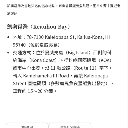
凱奧霍灣為當地知名的潛水地點，有機會與魔鬼魚共游。圖片來源｜夏威夷
旅遊局
凱奧霍灣（Keauhou Bay）
地址：78-7130 Kaleiopapa St, Kailua-Kona, HI
96740（位於夏威夷島）
交通方式：位於夏威夷島（Big Island）西側的科
納海岸（Kona Coast）。從科納國際機場（KOA）
或市中心出發，沿 11 號公路（Route 11）南下，
轉入 Kamehameha III Road，再接 Kaleiopapa
Street 直達碼頭（多數魔鬼魚夜潛船隻出發地），
車程約 15～20 分鐘。
夏威夷
電影拍攝地