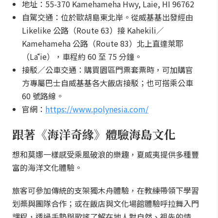
地址：55-370 Kamehameha Hwy, Laie, HI 96762
自駕交通：位於歐胡島東北岸。從威基基出發經由
Likelike 公路（Route 63）接 Kahekili／
Kamehameha 公路（Route 83）北上直達萊耶
（Lāʻie），車程約 60 至 75 分鐘。
接駁／公車交通：購買園區門票套票時，可加購官
方專屬巴士自威基基各大飯店接駁；也可搭乘公車
60 號路線。
官網：
https://www.polynesia.com/
跟著《海洋奇緣》體驗海島文化
想和莫娜一樣感受乘風破浪的樂趣，夏威夷提供多種豐
富的海洋文化體驗。
旅客可參加傳統的支架獨木舟體驗，在教練帶領下學習
划槳與團隊合作；或在飯店與文化場館體驗呼拉舞入門
課程，透過手勢與歌謠了解在地人對自然、祖先的情