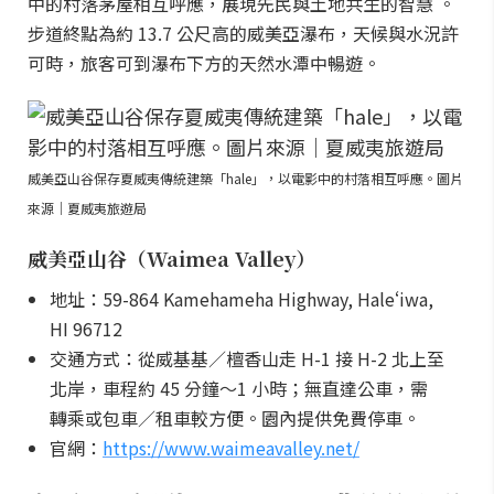
中的村落茅屋相互呼應，展現先民與土地共生的智慧 。
步道終點為約 13.7 公尺高的威美亞瀑布，天候與水況許
可時，旅客可到瀑布下方的天然水潭中暢遊。
威美亞山谷保存夏威夷傳統建築「hale」，以電影中的村落相互呼應。圖片
來源｜夏威夷旅遊局
威美亞山谷（Waimea Valley）
地址：59-864 Kamehameha Highway, Haleʻiwa,
HI 96712
交通方式：從威基基／檀香山走 H-1 接 H-2 北上至
北岸，車程約 45 分鐘～1 小時；無直達公車，需
轉乘或包車／租車較方便。園內提供免費停車。
官網：
https://www.waimeavalley.net/