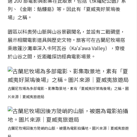
過 200 部電影與影集在此取景，包括《侏羅紀公園》系
列、《金剛：骷髏島》等，因此有「夏威夷好萊塢後
場」之稱。
園區以科奧勞山脈與山谷景觀聞名，並設有二戰碉堡，
展示相關電影道具與歷史文物。旅客可在古蘭尼牧場搭
乘敞篷沙灘車深入卡阿瓦谷（Kaʻaʻawa Valley），穿梭
於山谷之間，近距離探訪經典電影場景。
古蘭尼牧場為多部電影、影集取景地，素有「夏威夷好萊塢後場」之稱。圖
片來源｜夏威夷旅遊局
古蘭尼牧場因後方陡峭的山脈，被選為電影拍攝地。圖片來源｜夏威夷旅遊
局