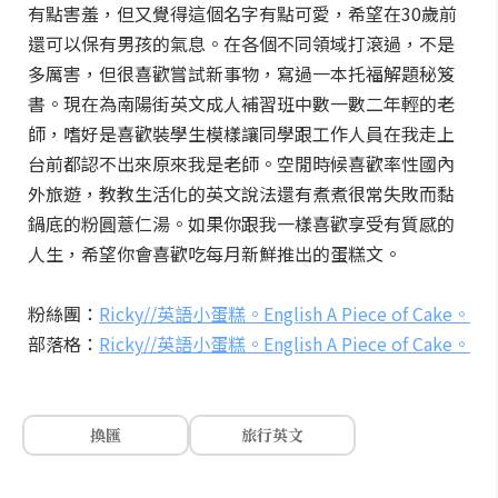
有點害羞，但又覺得這個名字有點可愛，希望在30歲前
還可以保有男孩的氣息。在各個不同領域打滾過，不是
多厲害，但很喜歡嘗試新事物，寫過一本托福解題秘笈
書。現在為南陽街英文成人補習班中數一數二年輕的老
師，嗜好是喜歡裝學生模樣讓同學跟工作人員在我走上
台前都認不出來原來我是老師。空閒時候喜歡率性國內
外旅遊，教教生活化的英文說法還有煮煮很常失敗而黏
鍋底的粉圓薏仁湯。如果你跟我一樣喜歡享受有質感的
人生，希望你會喜歡吃每月新鮮推出的蛋糕文。
粉絲團：
Ricky//英語小蛋糕。English A Piece of Cake。
部落格：
Ricky//英語小蛋糕。English A Piece of Cake。
換匯
旅行英文