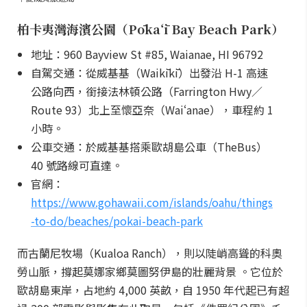
柏卡夷灣海濱公園（Pōkaʻī Bay Beach Park）
地址：960 Bayview St #85, Waianae, HI 96792
自駕交通：從威基基（Waikīkī）出發沿 H-1 高速
公路向西，銜接法林頓公路（Farrington Hwy／
Route 93）北上至懷亞奈（Waiʻanae），車程約 1
小時。
公車交通：於威基基搭乘歐胡島公車（TheBus）
40 號路線可直達。
官網：
https://www.gohawaii.com/islands/oahu/things
-to-do/beaches/pokai-beach-park
而古蘭尼牧場（Kualoa Ranch），則以陡峭高聳的科奧
勞山脈，撐起莫娜家鄉莫圖努伊島的壯麗背景 。它位於
歐胡島東岸，占地約 4,000 英畝，自 1950 年代起已有超