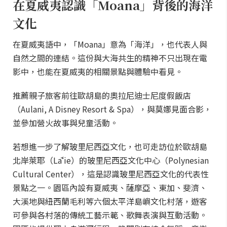
在夏威夷認識「Moana」背後的海洋
文化
在夏威夷語中，「Moana」意為「海洋」，也代表人與
自然之間的連結。這份與大海共生的精神不只出現在電
影中，也能在夏威夷的相關景點與體驗中看見。
推薦親子旅客前往歐胡島的奧拉尼迪士尼度假飯店
（Aulani, A Disney Resort & Spa），與莫娜見面合影，
並參加營火故事與兒童活動。
若想進一步了解玻里尼西亞文化，也可走訪位於歐胡島
北岸萊耶（Lāʻie）的玻里尼西亞文化中心（Polynesian
Cultural Center），這是認識玻里尼西亞文化的代表性
景點之一。園區內設有夏威夷、薩摩亞、東加、斐濟、
大溪地與紐西蘭毛利等六個太平洋島嶼文化村落，遊客
可參與各村落的傳統工藝示範、歌舞表演與互動活動。