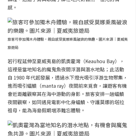
感。
旅客可參加獨木舟體驗，親自感受莫娜乘風破浪的樂趣。圖片來源｜夏威夷
旅遊局
若行程延伸至夏威夷島的凱奧霍灣（Keauhou Bay），
這裡是當地知名的魔鬼魚夜間浮潛與潛水地點；此活動
自 1980 年代起發展，透過水下燈光吸引浮游生物聚集，
進而吸引蝠鱝（manta ray）夜間前來覓食，讓遊客有機
會近距離觀察其在海中游動的身影。旅客安排一趟蝠鱝
夜間觀察，如同遇見電影中化身蝠鱝、守護莫娜的塔拉
祖母，能為海島假期增添難忘體驗。