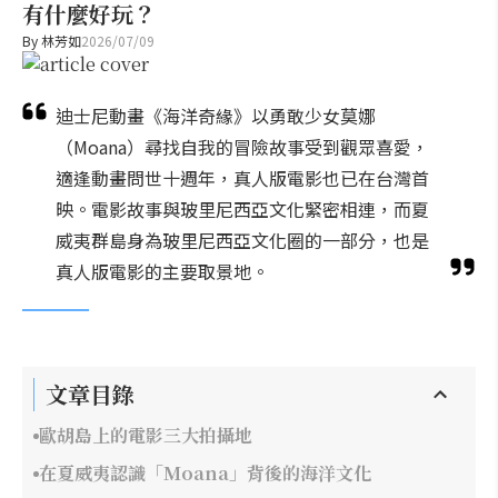
有什麼好玩？
By
林芳如
2026/07/09
迪士尼動畫《海洋奇緣》以勇敢少女莫娜
（Moana）尋找自我的冒險故事受到觀眾喜愛，
適逢動畫問世十週年，真人版電影也已在台灣首
映。電影故事與玻里尼西亞文化緊密相連，而夏
威夷群島身為玻里尼西亞文化圈的一部分，也是
真人版電影的主要取景地。
文章目錄
歐胡島上的電影三大拍攝地
在夏威夷認識「Moana」背後的海洋文化