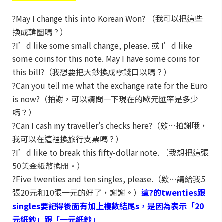
?May I change this into Korean Won? （我可以把這些
換成韓圜嗎？）
?I’d like some small change, please. 或 I’d like
some coins for this note. May I have some coins for
this bill?（我想要把大鈔換成零錢口以嗎？）
?Can you tell me what the exchange rate for the Euro
is now?（拍謝，可以請問一下現在的歐元匯率是多少
嗎？）
?Can I cash my traveller's checks here?（欸…拍謝哦，
我可以在這裡換旅行支票嗎？）
?I’d like to break this fifty-dollar note. （我想把這張
50美金紙幣換開。）
?Five twenties and ten singles, please.（欸…請給我5
張20元和10張一元的好了，謝謝。）
這?的twenties跟
singles要記得後面有加上複數結尾s，是因為表示「20
元紙鈔」跟「一元紙鈔」