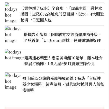
【雲林親子玩水】全台唯一「虎爺主題」叢林水
樂園！虎尾632高地免門票回歸，玩水＋4大順遊
秘境一日遊懶人包
搭機告別落枕！阿聯酋航空經濟艙座椅升級，
全球首創「U-Dream頭枕」包覆頭頸超好睡
建築迷必朝聖！忠泰美術館10週年：藤本壯介
特展打頭陣，1:5大屋根8月震撼空降台北
離市區15分鐘的嘉義祕境路線！造訪「台版神
隱少女湯屋」清豐濤月、湖景窯烤披薩與人氣私
宅咖啡