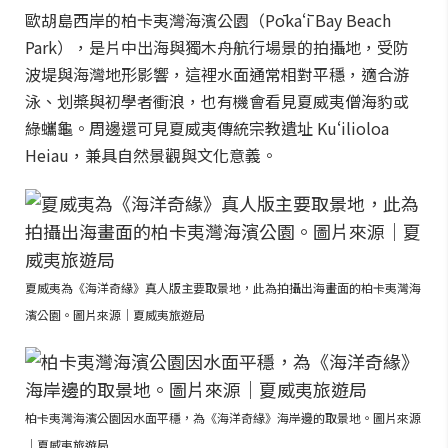
歐胡島西岸的柏卡夷灣海濱公園（Pōkaʻī Bay Beach
Park），是片中出海與獨木舟航行場景的拍攝地，受防
波堤與海灣地形影響，這裡水面通常相對平穩，適合游
泳、划槳與初學者衝浪，也有機會看見夏威夷僧海豹或
綠蠵龜。周邊還可見夏威夷傳統宗教遺址 Kuʻilioloa
Heiau，兼具自然景觀與文化意義。
夏威夷為《海洋奇緣》真人版主要取景地，此為拍攝出海畫面的柏卡夷灣海
濱公園。圖片來源｜夏威夷旅遊局
柏卡夷灣海濱公園因水面平穩，為《海洋奇緣》海岸邊的取景地。圖片來源
｜夏威夷旅遊局