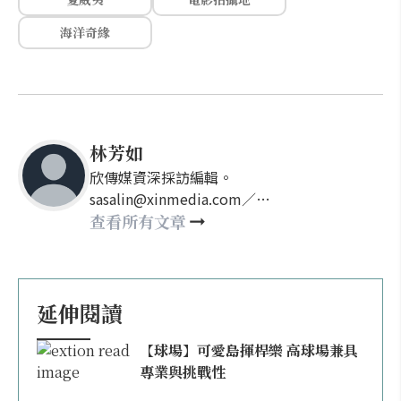
海洋奇緣
林芳如
欣傳媒資深採訪編輯。
sasalin@xinmedia.com／
happy21917@gmail.com
查看所有文章
延伸閱讀
【球場】可愛島揮桿樂 高球場兼具
專業與挑戰性