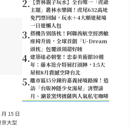
2
.
【雲林親子玩水】全台唯一「虎爺
主題」叢林水樂園！虎尾632高地
免門票回歸，玩水＋4大順遊秘境
一日遊懶人包
3
.
搭機告別落枕！阿聯酋航空經濟艙
座椅升級，全球首創「U-Dream
頭枕」包覆頭頸超好睡
4
.
建築迷必朝聖！忠泰美術館10週
年：藤本壯介特展打頭陣，1:5大
屋根8月震撼空降台北
5
.
離市區15分鐘的嘉義祕境路線！造
訪「台版神隱少女湯屋」清豐濤
月、湖景窯烤披薩與人氣私宅咖啡
 15 日
東京大型