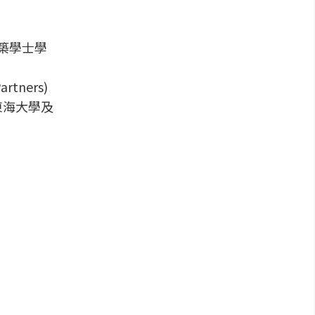
築學士學
rtners)
東海大學及