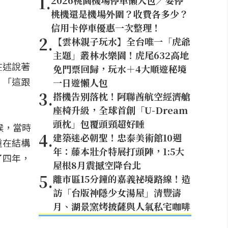
1
.
2026桃園機場停車懶人包／要停
桃機還是機場外圍？收費各多少？
信用卡停車優惠一次整理！
2
.
【雲林親子玩水】全台唯一「虎爺
主題」叢林水樂園！虎尾632高地
在述說著
免門票回歸，玩水＋4大順遊秘境
：「這跟
一日遊懶人包
3
.
搭機告別落枕！阿聯酋航空經濟艙
座椅升級，全球首創「U-Dream
頭枕」包覆頭頸超好睡
時候，當時
4
.
建築迷必朝聖！忠泰美術館10週
重在結構
年：藤本壯介特展打頭陣，1:5大
了四年，
屋根8月震撼空降台北
5
.
離市區15分鐘的嘉義祕境路線！造
訪「台版神隱少女湯屋」清豐濤
月、湖景窯烤披薩與人氣私宅咖啡