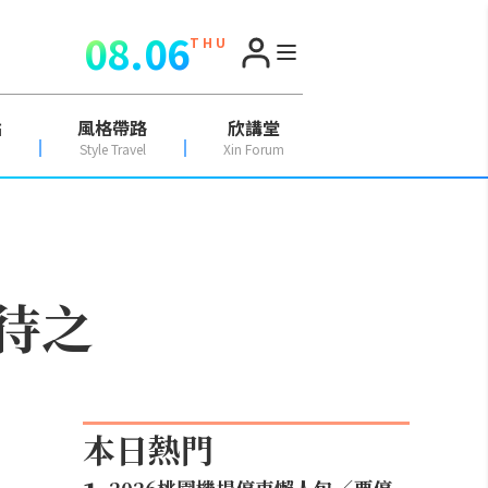
08.06
T H U
點
風格帶路
欣講堂
Style Travel
Xin Forum
待之
本日熱門