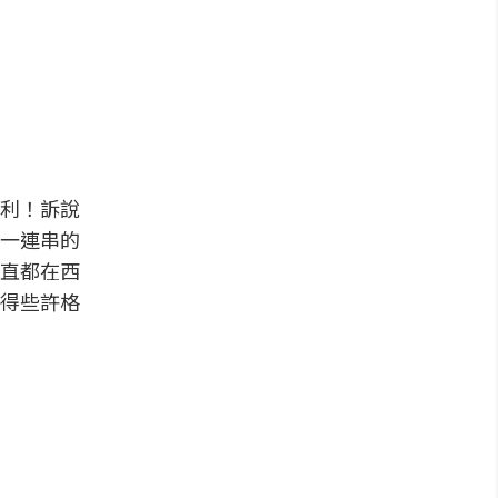
利！訴說
一連串的
直都在西
得些許格