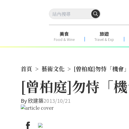
美食
旅遊
Food & Wine
Travel & Exp
首頁
>
藝術文化
>
[曾柏庭]勿恃「機會
[曾柏庭]勿恃「
By
欣建築
2013/10/21