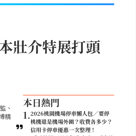
藤本壯介特展打頭
本日熱門
總監、
1
.
2026桃園機場停車懶人包／要停
博精
桃機還是機場外圍？收費各多少？
信用卡停車優惠一次整理！