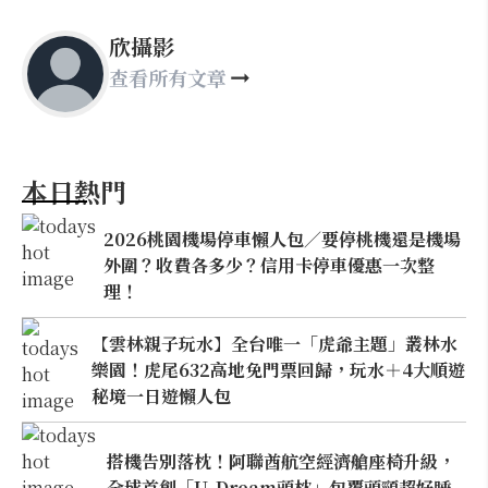
欣攝影
查看所有文章
本日熱門
2026桃園機場停車懶人包／要停桃機還是機場
外圍？收費各多少？信用卡停車優惠一次整
理！
【雲林親子玩水】全台唯一「虎爺主題」叢林水
樂園！虎尾632高地免門票回歸，玩水＋4大順遊
秘境一日遊懶人包
搭機告別落枕！阿聯酋航空經濟艙座椅升級，
全球首創「U-Dream頭枕」包覆頭頸超好睡