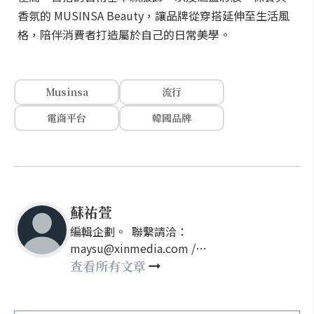
香氛的 MUSINSA Beauty，讓品牌從穿搭延伸至生活風
格，陪伴消費者打造屬於自己的日常美學。
Musinsa
流行
電商平台
韓國品牌
蘇祐萱
編輯企劃。 聯繫請洽：
maysu@xinmedia.com /
may860527@gmail.com
查看所有文章