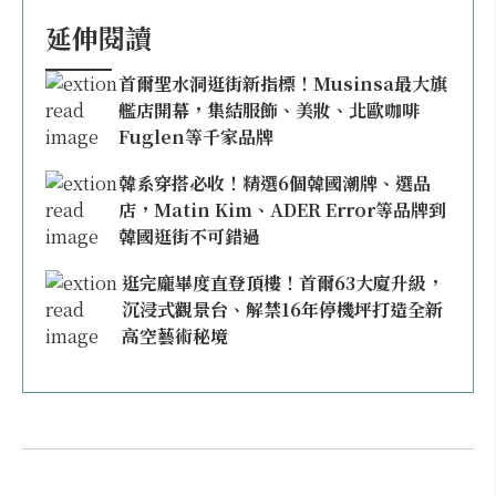
延伸閱讀
首爾聖水洞逛街新指標！Musinsa最大旗
艦店開幕，集結服飾、美妝、北歐咖啡
Fuglen等千家品牌
韓系穿搭必收！精選6個韓國潮牌、選品
店，Matin Kim、ADER Error等品牌到
韓國逛街不可錯過
逛完龐畢度直登頂樓！首爾63大廈升級，
沉浸式觀景台、解禁16年停機坪打造全新
高空藝術秘境