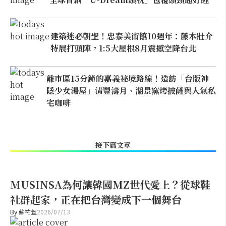
建築迷必朝聖！忠泰美術館10週年：藤本壯介
特展打頭陣，1:5大屋根8月震撼空降台北
離市區15分鐘的嘉義祕境路線！造訪「台版神
隱少女湯屋」清豐濤月、湖景窯烤披薩與人氣私
宅咖啡
接下篇文章
MUSINSA為何讓韓國MZ世代愛上？從球鞋
社群起家，正在把台灣變成下一個舞台
By
蘇祐萱
2026/07/13