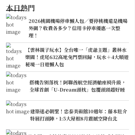
本日熱門
2026桃園機場停車懶人包／要停桃機還是機場
外圍？收費各多少？信用卡停車優惠一次整
理！
【雲林親子玩水】全台唯一「虎爺主題」叢林水
樂園！虎尾632高地免門票回歸，玩水＋4大順遊
秘境一日遊懶人包
搭機告別落枕！阿聯酋航空經濟艙座椅升級，
全球首創「U-Dream頭枕」包覆頭頸超好睡
建築迷必朝聖！忠泰美術館10週年：藤本壯介
特展打頭陣，1:5大屋根8月震撼空降台北