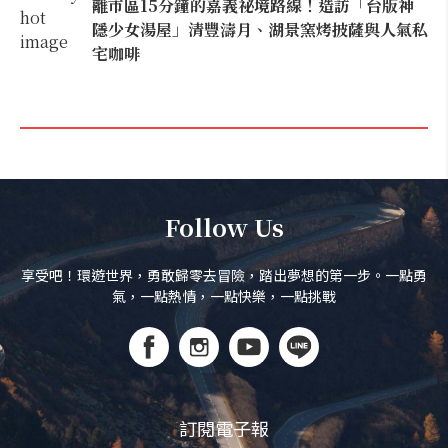
離市區15分鐘的嘉義祕境路線！造訪「台版神
隱少女湯屋」清豐濤月、湖景窯烤披薩與人氣私
宅咖啡
Follow Us
享受吧！環遊世界，勇敢歸零去冒險，踏出夢想的第一步。一點勇
氣，一點熱情，一點快樂，一點挑戰
訂閱電子報