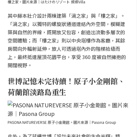
樓之家。圖片來源｜はたけのリゾート 燦燦Villa
其中藤本壯介設計兩棟建築「渦之家」與「樓之家」。
「渦之家」以獨特的螺旋狀通道連結內外空間，模糊建
築與自然的界線，既開放又包容，創造出流動多層次的
空間體驗；而「樓之家」則以中央塔樓作為客廳，其餘
房間向外輻射延伸，旅人可透過塔內外的階梯拾級而
上，最終抵達屋頂花園平台，享受 360 度被自然擁抱的
開闊視野。
世博記憶未完待續！原子小金剛館、
荷蘭館淡路島重生
PASONA NATUREVERSE 原子小金剛館。圖片來源｜Pasona Group
此外，為了延續世博「設計未來社會的生命光輝」精