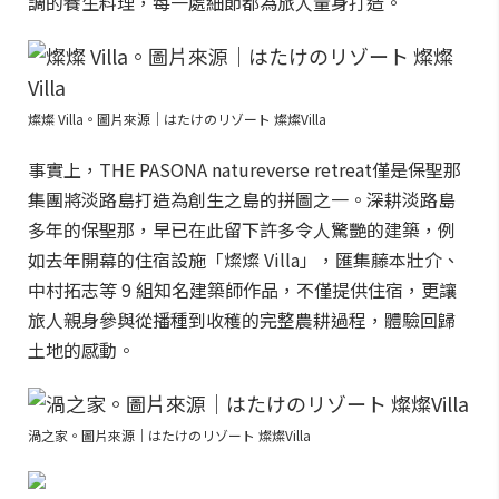
調的養生料理，每一處細節都為旅人量身打造。
燦燦 Villa。圖片來源｜はたけのリゾート 燦燦Villa
事實上，THE PASONA natureverse retreat僅是保聖那
集團將淡路島打造為創生之島的拼圖之一。深耕淡路島
多年的保聖那，早已在此留下許多令人驚艷的建築，例
如去年開幕的住宿設施「燦燦 Villa」，匯集藤本壯介、
中村拓志等 9 組知名建築師作品，不僅提供住宿，更讓
旅人親身參與從播種到收穫的完整農耕過程，體驗回歸
土地的感動。
渦之家。圖片來源｜はたけのリゾート 燦燦Villa