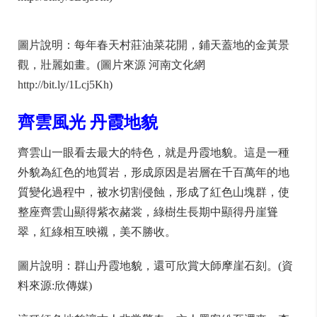
圖片說明：每年春天村莊油菜花開，鋪天蓋地的金黃景
觀，壯麗如畫。(圖片來源 河南文化網
http://bit.ly/1Lcj5Kh)
齊雲風光
丹霞地貌
齊雲山一眼看去最大的特色，就是丹霞地貌。這是一種
外貌為紅色的地質岩，形成原因是岩層在千百萬年的地
質變化過程中，被水切割侵蝕，形成了紅色山塊群，使
整座齊雲山顯得紫衣赭裳，綠樹生長期中顯得丹崖聳
翠，紅綠相互映襯，美不勝收。
圖片說明：群山丹霞地貌，還可欣賞大師摩崖石刻。(資
料來源:欣傳媒)