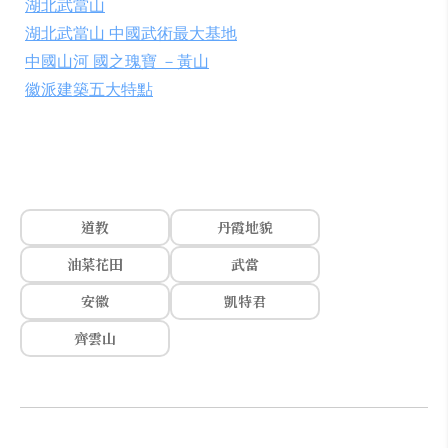
湖北武當山
湖北武當山 中國武術最大基地
中國山河 國之瑰寶 －黃山
徽派建築五大特點
道教
丹霞地貌
油菜花田
武當
安徽
凱特君
齊雲山