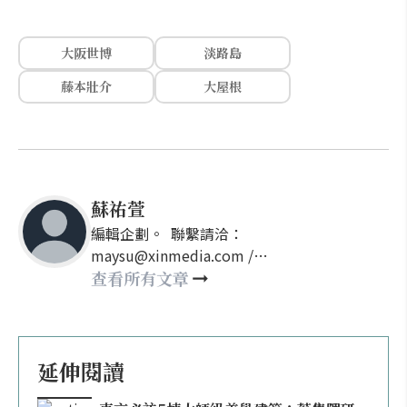
大阪世博
淡路島
藤本壯介
大屋根
蘇祐萱
編輯企劃。 聯繫請洽：
maysu@xinmedia.com /
may860527@gmail.com
查看所有文章
延伸閱讀