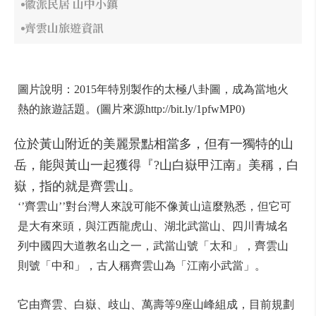
徽派民居 山中小鎮
齊雲山旅遊資訊
圖片說明：2015年特別製作的太極八卦圖，成為當地火
熱的旅遊話題。(圖片來源http://bit.ly/1pfwMP0)
位於黃山附近的美麗景點相當多，但有一獨特的山
岳，能與黃山一起獲得『?山白嶽甲江南』美稱，白
嶽，指的就是齊雲山。
‘’齊雲山’’對台灣人來說可能不像黃山這麼熟悉，但它可
是大有來頭，與江西龍虎山、湖北武當山、四川青城名
列中國四大道教名山之一，武當山號「太和」，齊雲山
則號「中和」，古人稱齊雲山為「江南小武當」。
它由齊雲、白嶽、歧山、萬壽等9座山峰組成，目前規劃