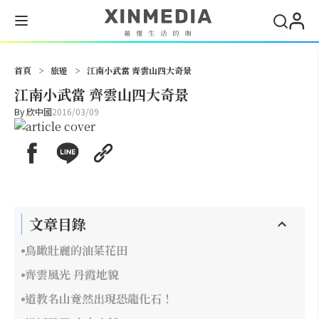
搜尋
首頁
>
旅遊
>
江南小武當 齊雲山四大奇景
江南小武當 齊雲山四大奇景
By
欣中國
2016/03/09
文章目錄
鳥瞰壯麗的油菜花田
齊雲風光 丹霞地貌
道教名山竟然出現恐龍化石！