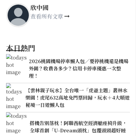
欣中國
查看所有文章
本日熱門
2026桃園機場停車懶人包／要停桃機還是機場
外圍？收費各多少？信用卡停車優惠一次整
理！
【雲林親子玩水】全台唯一「虎爺主題」叢林水
樂園！虎尾632高地免門票回歸，玩水＋4大順遊
秘境一日遊懶人包
搭機告別落枕！阿聯酋航空經濟艙座椅升級，
全球首創「U-Dream頭枕」包覆頭頸超好睡