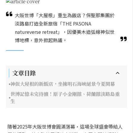
大阪世博「大屋根」重生為飯店？保聖那集團於
淡路島打造全新旅宿「THE PASONA
natureverse retreat」，因優美木造弧線神似世
博地標，意外掀起熱議。
文章目錄
神似大屋根的新飯店，坐擁明石海峽絕景今夏開幕
世博記憶未完待續！原子小金剛館、荷蘭館淡路島重
生
隨著2025年大阪世博會圓滿落幕，這場全球盛會帶給人