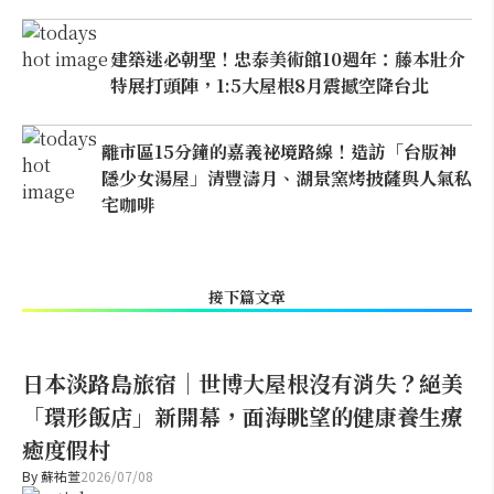
建築迷必朝聖！忠泰美術館10週年：藤本壯介
特展打頭陣，1:5大屋根8月震撼空降台北
離市區15分鐘的嘉義祕境路線！造訪「台版神
隱少女湯屋」清豐濤月、湖景窯烤披薩與人氣私
宅咖啡
接下篇文章
日本淡路島旅宿｜世博大屋根沒有消失？絕美
「環形飯店」新開幕，面海眺望的健康養生療
癒度假村
By
蘇祐萱
2026/07/08