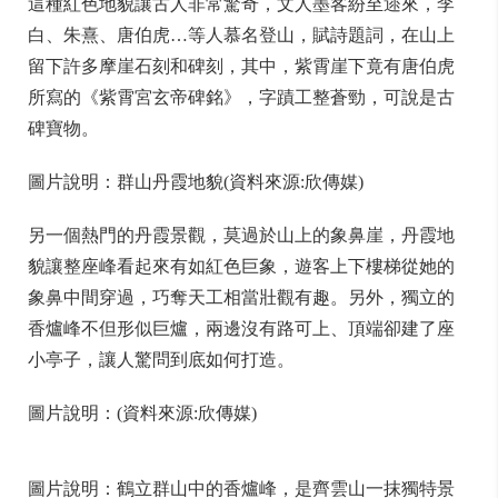
這種紅色地貌讓古人非常驚奇，文人墨客紛至遝來，李
白、朱熹、唐伯虎…等人慕名登山，賦詩題詞，在山上
留下許多摩崖石刻和碑刻，其中，紫霄崖下竟有唐伯虎
所寫的《紫霄宮玄帝碑銘》，字蹟工整蒼勁，可說是古
碑寶物。
圖片說明：群山丹霞地貌(資料來源:欣傳媒)
另一個熱門的丹霞景觀，莫過於山上的象鼻崖，丹霞地
貌讓整座峰看起來有如紅色巨象，遊客上下樓梯從她的
象鼻中間穿過，巧奪天工相當壯觀有趣。另外，獨立的
香爐峰不但形似巨爐，兩邊沒有路可上、頂端卻建了座
小亭子，讓人驚問到底如何打造。
圖片說明：(資料來源:欣傳媒)
圖片說明：鶴立群山中的香爐峰，是齊雲山一抹獨特景