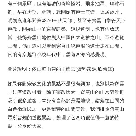
有三個景區，但有無數的奇峰怪岩、飛泉池潭、碑銘石
刻。早在唐朝、明朝，就開始有道士雲遊、隱居於此，
明朝嘉進年間第48-50三代天師，甚至來齊雲山掌管天下
道教，開始山中的宮觀建築、道規道制，也有仿效武
當，使得齊雲山地位列入中國四大道教之山。至今遊覽
山間，偶而還可以看到穿著正統道服的道士走在山間，
真的有穿越到小說年代中，雲遊四海的感覺呢。
圖片說明：依山壁而建的玉虛宮(資料來源:欣傳媒)
如果你對宗教文化的景點不是很有興趣，也別以為齊雲
山只有道教可看，除了宗教因素，齊雲山的山水奇景也
吸引很多遊客，本身有自然的丹霞地貌，錯落在山間的
白色徽派民居，更是獨特的山間美景。我們排除齊雲山
眾所皆知的道觀景點，整理了它四項很值得一遊的特
點，分享給大家。