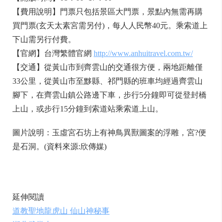
【費用說明】門票只包括景區大門票，景點內無需再購
買門票(玄天太素宮需另付)，每人人民幣40元。乘索道上
下山需另行付費。
【官網】台灣繁體官網
http://www.anhuitravel.com.tw/
【交通】從黃山市到齊雲山的交通很方便，兩地距離僅
33公里，從黃山市至黟縣、祁門縣的班車均經過齊雲山
腳下，在齊雲山鎮公路邊下車，步行5分鐘即可從登封橋
上山，或步行15分鐘到索道站乘索道上山。
圖片說明：玉虛宮石坊上有神鳥異獸圖案的浮雕，宮?便
是石洞。(資料來源:欣傳媒)
延伸閱讀
道教聖地龍虎山 仙山神秘事