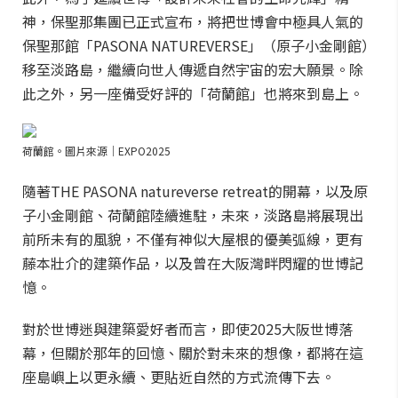
神，保聖那集團已正式宣布，將把世博會中極具人氣的
保聖那館「PASONA NATUREVERSE」（原子小金剛館）
移至淡路島，繼續向世人傳遞自然宇宙的宏大願景。除
此之外，另一座備受好評的「荷蘭館」也將來到島上。
荷蘭館。圖片來源｜EXPO2025
隨著THE PASONA natureverse retreat的開幕，以及原
子小金剛館、荷蘭館陸續進駐，未來，淡路島將展現出
前所未有的風貌，不僅有神似大屋根的優美弧線，更有
藤本壯介的建築作品，以及曾在大阪灣畔閃耀的世博記
憶。
對於世博迷與建築愛好者而言，即使2025大阪世博落
幕，但關於那年的回憶、關於對未來的想像，都將在這
座島嶼上以更永續、更貼近自然的方式流傳下去。