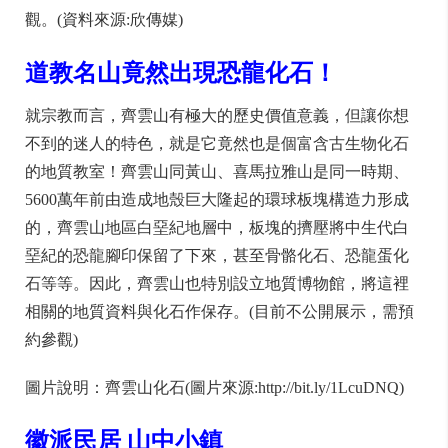
觀。(資料來源:欣傳媒)
道教名山竟然出現恐龍化石！
就宗教而言，齊雲山有極大的歷史價值意義，但讓你想
不到的迷人的特色，就是它竟然也是個富含古生物化石
的地質教室！齊雲山同黃山、喜馬拉雅山是同一時期、
5600萬年前由造成地殼巨大隆起的環球板塊構造力形成
的，齊雲山地區白堊紀地層中，板塊的擠壓將中生代白
堊紀的恐龍腳印保留了下來，甚至骨骼化石、恐龍蛋化
石等等。因此，齊雲山也特別設立地質博物館，將這裡
相關的地質資料與化石作保存。(目前不公開展示，需預
約參觀)
圖片說明：齊雲山化石(圖片來源:http://bit.ly/1LcuDNQ)
徽派民居 山中小鎮