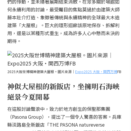
們的悸動，並未隨著展期結束消散。在眾多關於場館如
何永續利用的討論，最受矚目的焦點莫過於由建築大師
藤本壯介打造、象徵著傳統與永續精神的全球最大木造
建築「大屋根」。巨大的環形迴廊該原地保存、拆解利
用，還是以某種形式重生，成為許多人心中懸而未決的
期待。
2025大阪世博精神建築大屋根。圖片來源｜
Expo2025 大阪・関西万博
FB
神似大屋根的新飯店，坐擁明石海峽
絕景今夏開幕
在這股討論聲浪中，致力於地方創生的保聖那集團
（Pasona Group），提出了一個令人驚喜的答案。兵庫
縣淡路島全新飯店「THE PASONA natureverse