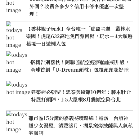
外圍？收費各多少？信用卡停車優惠一次整
理！
【雲林親子玩水】全台唯一「虎爺主題」叢林水
樂園！虎尾632高地免門票回歸，玩水＋4大順遊
秘境一日遊懶人包
搭機告別落枕！阿聯酋航空經濟艙座椅升級，
全球首創「U-Dream頭枕」包覆頭頸超好睡
建築迷必朝聖！忠泰美術館10週年：藤本壯介
特展打頭陣，1:5大屋根8月震撼空降台北
離市區15分鐘的嘉義祕境路線！造訪「台版神
隱少女湯屋」清豐濤月、湖景窯烤披薩與人氣私
宅咖啡