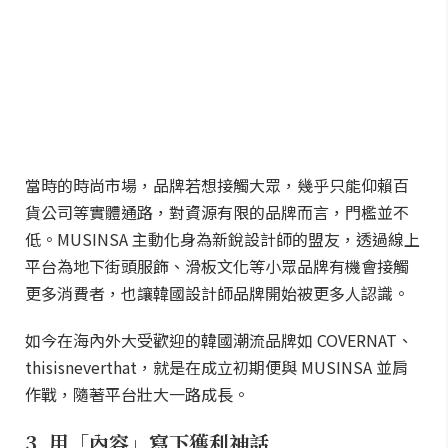
當時的時尚市場，品牌若想接觸大眾，幾乎只能仰賴百
貨公司等實體通路，對資源有限的品牌而言，門檻並不
低。MUSINSA 主動化身為新銳設計師的盟友，透過線上
平台為地下街頭服飾、滑板文化等小眾品牌有機會接觸
更多消費者，也讓韓國設計師品牌開始被更多人認識。
如今在海內外大受歡迎的韓國潮流品牌如 COVERNAT、
thisisneverthat，就是在成立初期便與 MUSINSA 並肩
作戰，隨著平台壯大一路成長。
3. 用「內容」寫下獲利神話