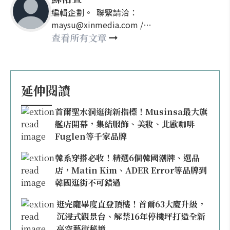
編輯企劃。 聯繫請洽：
maysu@xinmedia.com /
may860527@gmail.com
查看所有文章
延伸閱讀
首爾聖水洞逛街新指標！Musinsa最大旗
艦店開幕，集結服飾、美妝、北歐咖啡
Fuglen等千家品牌
韓系穿搭必收！精選6個韓國潮牌、選品
店，Matin Kim、ADER Error等品牌到
韓國逛街不可錯過
逛完龐畢度直登頂樓！首爾63大廈升級，
沉浸式觀景台、解禁16年停機坪打造全新
高空藝術秘境