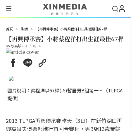
搜尋
首頁
>
生活
>
【再興傳承賽】小將蔡程洋打出生涯最佳67桿
【再興傳承賽】小將蔡程洋打出生涯最佳67桿
By
欣高球
2013/10/04
圖片說明：蔡程洋以67桿(-5)暫居男B組第一。（TLPGA
提供）
2013 TLPGA再興傳承賽昨天（3日）在新竹湖口再
興高爾夫俱樂部進行首回合賽程，男B組13歲業餘