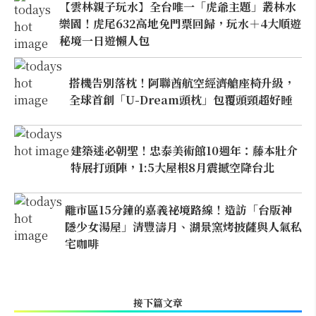
【雲林親子玩水】全台唯一「虎爺主題」叢林水
樂園！虎尾632高地免門票回歸，玩水＋4大順遊
秘境一日遊懶人包
搭機告別落枕！阿聯酋航空經濟艙座椅升級，
全球首創「U-Dream頭枕」包覆頭頸超好睡
建築迷必朝聖！忠泰美術館10週年：藤本壯介
特展打頭陣，1:5大屋根8月震撼空降台北
離市區15分鐘的嘉義祕境路線！造訪「台版神
隱少女湯屋」清豐濤月、湖景窯烤披薩與人氣私
宅咖啡
接下篇文章