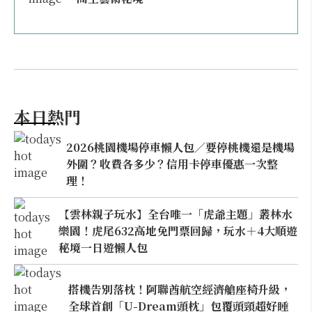
本日熱門
2026桃園機場停車懶人包／要停桃機還是機場
外圍？收費各多少？信用卡停車優惠一次整
理！
【雲林親子玩水】全台唯一「虎爺主題」叢林水
樂園！虎尾632高地免門票回歸，玩水＋4大順遊
秘境一日遊懶人包
搭機告別落枕！阿聯酋航空經濟艙座椅升級，
全球首創「U-Dream頭枕」包覆頭頸超好睡