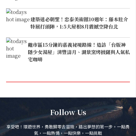
建築迷必朝聖！忠泰美術館10週年：藤本壯介
特展打頭陣，1:5大屋根8月震撼空降台北
離市區15分鐘的嘉義祕境路線！造訪「台版神
隱少女湯屋」清豐濤月、湖景窯烤披薩與人氣私
宅咖啡
Follow Us
享受吧！環遊世界，勇敢歸零去冒險，踏出夢想的第一步。一點勇
氣，一點熱情，一點快樂，一點挑戰