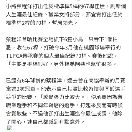
小將蔡程洋打出低於標準桿5桿的67桿佳績，刷新個
人生涯最佳紀錄。職業女將部分，鄭宜宥打出低於
標準桿2桿的70桿，暫居領先。
蔡程洋首輪比賽全場抓下6隻小鳥，只吞下1個柏
忌，收在67桿，打破今年3月他在桃園球場舉行的
TLPGA傳承賽的個人最佳紀錄70桿。賽後他說，
「主要是推桿很好，另外桿弟阿姨也幫忙很多。」
已經有6年球齡的蔡程洋，過去曾在高協舉辦的月賽
拿過2次冠軍。他表示自己其實比較習慣與同齡選手
競爭的比賽，「感覺張力比較大。」傳承賽因為有
職業選手和不同年齡層的選手，打起來反而有時候
會鬆散些。不過他卻打出生涯迄今最佳成績，他除
了開心，連自己都感到有點意外。