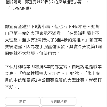
圖片說明：鄭宜宥以70桿(-2)在職業組暫排第一。
（TLPGA提供）
鄭宜宥全場抓下6隻小鳥，但也吞下4個柏忌。她對
自己第一輪的表現表示不滿意，「在果嶺判讀上不
太理想，至少有3洞錯失了3至4步的短推。」鄭宜宥
賽後透露，因為左手腕舊傷復發，其實今天從第1洞
開始就不太舒服，無法用力。
下個月轉職業即將滿3年的鄭宜宥，自嘲說還是職業
菜鳥，「抗壓性還需大大加強。」 她說，「像上個
月的中信和富邦2場公開賽性質的大型比賽，就都打
不好。」
新竹
再興傳承賽