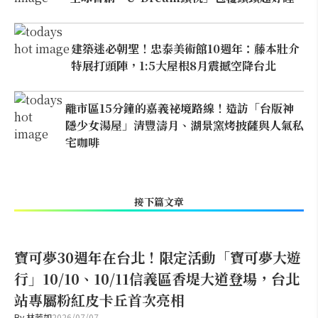
建築迷必朝聖！忠泰美術館10週年：藤本壯介
特展打頭陣，1:5大屋根8月震撼空降台北
離市區15分鐘的嘉義祕境路線！造訪「台版神
隱少女湯屋」清豐濤月、湖景窯烤披薩與人氣私
宅咖啡
接下篇文章
寶可夢30週年在台北！限定活動「寶可夢大遊
行」10/10、10/11信義區香堤大道登場，台北
站專屬粉紅皮卡丘首次亮相
By
林芳如
2026/07/07