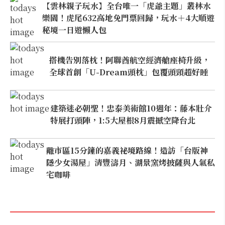
【雲林親子玩水】全台唯一「虎爺主題」叢林水
樂園！虎尾632高地免門票回歸，玩水＋4大順遊
秘境一日遊懶人包
搭機告別落枕！阿聯酋航空經濟艙座椅升級，
全球首創「U-Dream頭枕」包覆頭頸超好睡
建築迷必朝聖！忠泰美術館10週年：藤本壯介
特展打頭陣，1:5大屋根8月震撼空降台北
離市區15分鐘的嘉義祕境路線！造訪「台版神
隱少女湯屋」清豐濤月、湖景窯烤披薩與人氣私
宅咖啡