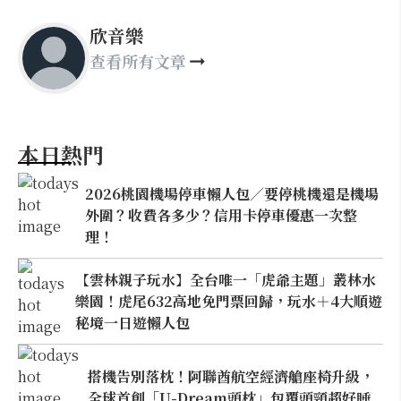
欣音樂
查看所有文章
本日熱門
2026桃園機場停車懶人包／要停桃機還是機場
外圍？收費各多少？信用卡停車優惠一次整
理！
【雲林親子玩水】全台唯一「虎爺主題」叢林水
樂園！虎尾632高地免門票回歸，玩水＋4大順遊
秘境一日遊懶人包
搭機告別落枕！阿聯酋航空經濟艙座椅升級，
全球首創「U-Dream頭枕」包覆頭頸超好睡