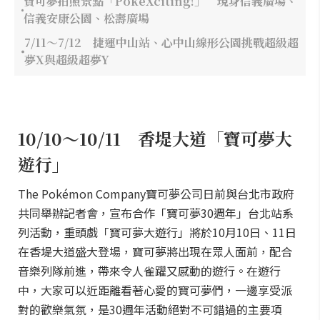
寶可夢拍照景點「PokéXciting!」 現身信義廣場、
信義安康公園、松壽廣場
7/11～7/12 捷運中山站、心中山線形公園挑戰超級超
夢X與超級超夢Y
10/10～10/11 香堤大道「寶可夢大
遊行」
The Pokémon Company寶可夢公司日前與台北市政府
共同舉辦記者會，宣布合作「寶可夢30週年」台北站系
列活動，重頭戲「寶可夢大遊行」將於10月10日、11日
在香堤大道盛大登場，寶可夢將出現在眾人面前，配合
音樂列隊前進，帶來令人雀躍又感動的遊行。在遊行
中，大家可以近距離看著心愛的寶可夢們，一邊享受派
對的歡樂氣氛，是30週年活動絕對不可錯過的主要項