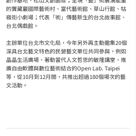
創作基地、松山文創園區；呈現「藝」術展演能量
的寶藏巖國際藝術村、當代藝術館、草山行館、牯
嶺街小劇場；代表「術」傳藝新生的台北故事館、
台北偶戲館。
主辦單位台北市文化局，今年另外再主動邀集20個
深具台北藝文特色的民營藝文單位共同參與，例如
晶晶生活廣場、著動當代人文哲思的敏隆講堂、推
廣自由軟體與數位藝術結合的Open Lab. Taipei
等，從10月到12月間，共推出超過180個場次的藝
文活動。