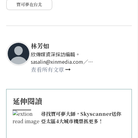
寶可夢在台北
林芳如
欣傳媒資深採訪編輯。
sasalin@xinmedia.com／
happy21917@gmail.com
查看所有文章
延伸閱讀
尋找寶可夢大師，Skyscanner送你
亞太區4大城市機票抓更多！