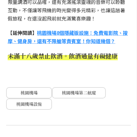
限量調酒可以品嚐，還有充滿搖滾靈魂的音樂可以聆聽
互動，不僅讓等飛機的時光變得多元精彩，也讓這趟暑
假旅程，在還沒起飛前就充滿驚喜樂趣！
【延伸閱讀】
桃園機場8個隱藏版設施：免費電影院、按
摩、健身房，還有不限艙等貴賓室！你知道幾個？
未滿十八歲禁止飲酒。飲酒過量有礙健康
桃園機場
桃園機場第二航廈
桃園機場設施