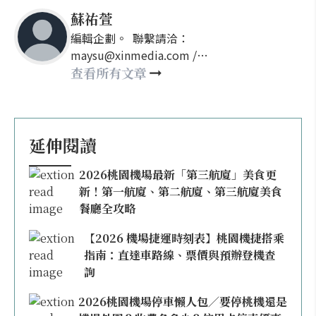
蘇祐萱
編輯企劃。 聯繫請洽：
maysu@xinmedia.com /
may860527@gmail.com
查看所有文章
延伸閱讀
2026桃園機場最新「第三航廈」美食更
新！第一航廈、第二航廈、第三航廈美食
餐廳全攻略
【2026 機場捷運時刻表】桃園機捷搭乘
指南：直達車路線、票價與預辦登機查
詢
2026桃園機場停車懶人包／要停桃機還是