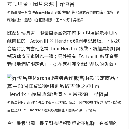
昇恆昌攜手音響傳奇品牌Marshall於桃機打造沉浸式音樂快閃店，旅客可近
距離試聽、體驗DJ台互動場景。圖片來源｜昇恆昌
既然是快閃店，限量周邊當然不可少。現場展示極具收
藏價值的「Acton III × Hendrix 60周年紀念版」，這款
音響特別向吉他之神 Jimi Hendrix 致敬，將經典設計與
搖滾傳奇元素融為一體；另外還有「Acton III 藍牙音響
勃根地酒紅限定色」，擺在家裡完全就是品味的象徵。
昇恆昌與Marshall特別合作販售兩款限定商品，其中60周年紀念版特別致敬
吉他之神Jimi Hendrix，極具收藏價值。圖片來源｜昇恆昌
今年暑假出國，提早到機場報到絕對不無聊，有微醺的