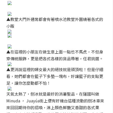
▲教堂大門外通常都會有著噴水池教堂外圍繞著各式的
小販
▲在這裡的小朋友在做生意上面一點也不馬虎，不但身
穿傳統服飾，更是把各式各樣的貨品帶著，任君挑選。
▲更消說這裡的婦女最大的絕技就是頭頂啦！但是仔細
看，她們都會在籃子下多墊一塊布，好讓籃子的支點更
足，讓你怎麼動都不怕！
天氣太熱了，刨冰就是最好的消暑聖品，在薩國叫做
Minuda ， Juayúa街上便有好幾台這種流動的刨冰車來
來回回期待你的招喚，淋上顏色鮮艷又香甜的各式果