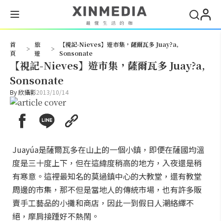
搜尋
首
旅
【視記-Nieves】遊市集，薩爾瓦多 Juay?a,
>
>
頁
遊
Sonsonate
【視記-Nieves】遊市集，薩爾瓦多 Juay?a,
Sonsonate
By
欣攝影
2013/10/14
Juayúa是薩爾瓦多在山上的一個小鎮，即便在薩國均溫
度是三十度上下，但在這緯度稍高的地方，入夜還是稍
有寒意。這裡最知名的莫過鎮中心的大教堂，還有教堂
周邊的市集，那不但是當地人的傳統市場，也有許多販
賣手工藝品的小攤和商店，因此一到假日人潮絡繹不
絕，摩肩接踵好不熱鬧。