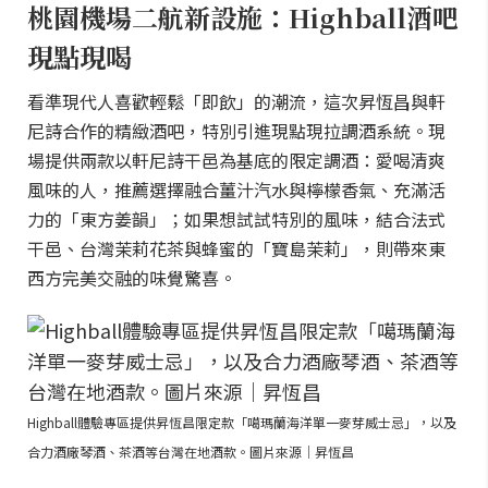
桃園機場二航新設施：Highball酒吧
現點現喝
看準現代人喜歡輕鬆「即飲」的潮流，這次昇恆昌與軒
尼詩合作的精緻酒吧，特別引進現點現拉調酒系統。現
場提供兩款以軒尼詩干邑為基底的限定調酒：愛喝清爽
風味的人，推薦選擇融合薑汁汽水與檸檬香氣、充滿活
力的「東方姜韻」；如果想試試特別的風味，結合法式
干邑、台灣茉莉花茶與蜂蜜的「寶島茉莉」，則帶來東
西方完美交融的味覺驚喜。
Highball體驗專區提供昇恆昌限定款「噶瑪蘭海洋單一麥芽威士忌」，以及
合力酒廠琴酒、茶酒等台灣在地酒款。圖片來源｜昇恆昌