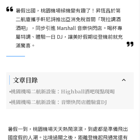
暑假出國，桃園機場候機變有趣了！昇恆昌於第
二航廈攜手軒尼詩推出亞洲免稅首間「現拉調酒
酒吧」，同步引進 Marshall 音樂快閃店。喝杯專
屬特調、體驗一日 DJ，讓美好假期從登機前就充
滿驚喜。
文章目錄
桃園機場二航新設施：Highball酒吧現點現喝
桃園機場二航新設施：音樂快閃店體驗當DJ
暑假一到，桃園機場天天熱鬧滾滾，到處都是準備飛出
國度假的人潮。出境過關之後，距離登機起飛通常還有