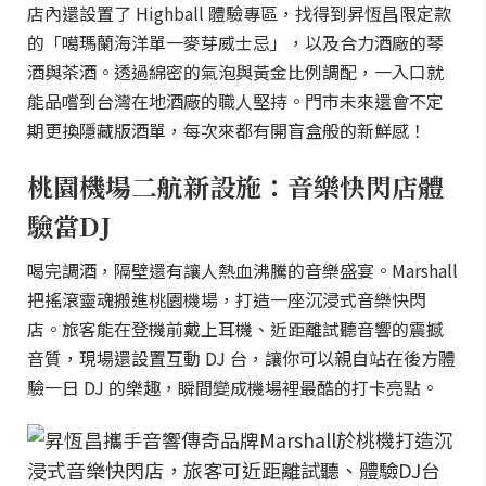
店內還設置了 Highball 體驗專區，找得到昇恆昌限定款
的「噶瑪蘭海洋單一麥芽威士忌」，以及合力酒廠的琴
酒與茶酒。透過綿密的氣泡與黃金比例調配，一入口就
能品嚐到台灣在地酒廠的職人堅持。門市未來還會不定
期更換隱藏版酒單，每次來都有開盲盒般的新鮮感！
桃園機場二航新設施：音樂快閃店體
驗當DJ
喝完調酒，隔壁還有讓人熱血沸騰的音樂盛宴。Marshall
把搖滾靈魂搬進桃園機場，打造一座沉浸式音樂快閃
店。旅客能在登機前戴上耳機、近距離試聽音響的震撼
音質，現場還設置互動 DJ 台，讓你可以親自站在後方體
驗一日 DJ 的樂趣，瞬間變成機場裡最酷的打卡亮點。