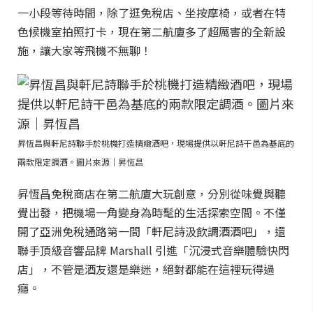
一小段等待時間，除了逛免稅店、坐按摩椅，或者在特
色候機室拍照打卡，現在第二航廈多了超厲害的全新設
施，讓大家等飛機不無聊！
昇恆昌與軒尼詩聯手於桃機打造精緻酒吧，現場提供以軒尼詩干邑為基底的
兩款限定調酒。圖片來源｜昇恆昌
昇恆昌免稅商店在第二航廈大玩創意，分別從味覺與聽
覺出發，把機場一角變身為時髦的生活探索空間。不僅
開了亞洲免稅通路第一間「軒尼詩汲飲調酒酒吧」，還
聯手頂級音響品牌 Marshall 引進「沉浸式音樂體驗快閃
店」，不管是酒友還是樂迷，絕對都能在這裡玩得過
癮。