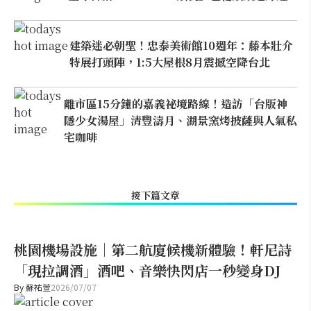
建築迷必朝聖！忠泰美術館10週年：藤本壯介
特展打頭陣，1:5大屋根8月震撼空降台北
離市區15分鐘的嘉義祕境路線！造訪「台版神
隱少女湯屋」清豐濤月、湖景窯烤披薩與人氣私
宅咖啡
接下篇文章
桃園機場設施｜第二航廈候機新體驗！軒尼詩
「現拉調酒」酒吧、音樂快閃店一秒變身DJ
By
蘇祐萱
2026/07/07