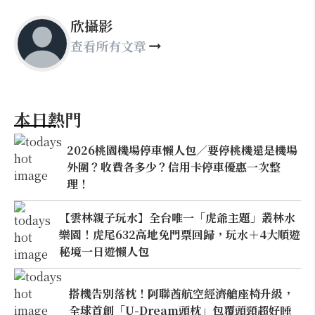
欣攝影
查看所有文章
本日熱門
2026桃園機場停車懶人包／要停桃機還是機場
外圍？收費各多少？信用卡停車優惠一次整
理！
【雲林親子玩水】全台唯一「虎爺主題」叢林水
樂園！虎尾632高地免門票回歸，玩水＋4大順遊
秘境一日遊懶人包
搭機告別落枕！阿聯酋航空經濟艙座椅升級，
全球首創「U-Dream頭枕」包覆頭頸超好睡