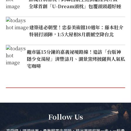
全球首創「U-Dream頭枕」包覆頭頸超好睡
建築迷必朝聖！忠泰美術館10週年：藤本壯介
特展打頭陣，1:5大屋根8月震撼空降台北
離市區15分鐘的嘉義祕境路線！造訪「台版神
隱少女湯屋」清豐濤月、湖景窯烤披薩與人氣私
宅咖啡
Follow Us
享受吧！環遊世界，勇敢歸零去冒險，踏出夢想的第一步。一點勇