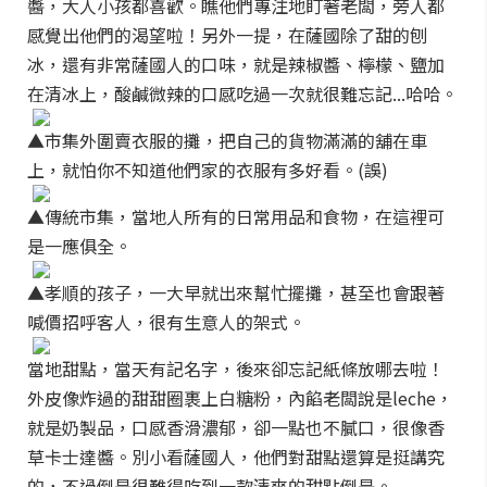
醬，大人小孩都喜歡。瞧他們專注地盯著老闆，旁人都
感覺出他們的渴望啦！另外一提，在薩國除了甜的刨
冰，還有非常薩國人的口味，就是辣椒醬、檸檬、鹽加
在清冰上，酸鹹微辣的口感吃過一次就很難忘記...哈哈。
▲市集外圍賣衣服的攤，把自己的貨物滿滿的舖在車
上，就怕你不知道他們家的衣服有多好看。(誤)
▲傳統市集，當地人所有的日常用品和食物，在這裡可
是一應俱全。
▲孝順的孩子，一大早就出來幫忙擺攤，甚至也會跟著
喊價招呼客人，很有生意人的架式。
當地甜點，當天有記名字，後來卻忘記紙條放哪去啦！
外皮像炸過的甜甜圈裹上白糖粉，內餡老闆說是leche，
就是奶製品，口感香滑濃郁，卻一點也不膩口，很像香
草卡士達醬。別小看薩國人，他們對甜點還算是挺講究
的，不過倒是很難得吃到一款清爽的甜點倒是。