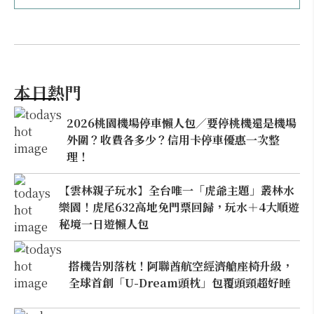
本日熱門
2026桃園機場停車懶人包／要停桃機還是機場
外圍？收費各多少？信用卡停車優惠一次整
理！
【雲林親子玩水】全台唯一「虎爺主題」叢林水
樂園！虎尾632高地免門票回歸，玩水＋4大順遊
秘境一日遊懶人包
搭機告別落枕！阿聯酋航空經濟艙座椅升級，
全球首創「U-Dream頭枕」包覆頭頸超好睡