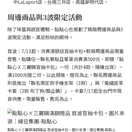
中LaLaport店、台南三井店、高雄夢時代店。
周邊商品與3波限定活動
除了味蕾與感官體驗，點點心也規劃了精緻周邊商品與3
波限定活動，滿足粉絲的期待。
首波：7/13起，消費滿額送盲抽卡包+軟萌周邊商品限量
發售。點購任一聯名餐點且單筆消費滿500元，即贈「點
點心 X 三麗鷗盲抽卡包」一份（共計4款，隨機出貨），
滿1000元贈二份，以此類推，贈完為止。聯名周邊商品
則是推出「聯名限定款手機支架（3款）」與「電繡皮革
卡套（2款 布丁狗/酷企鵝）」，卡套7/17起全台門市現
貨供應，限量販售，售完為止。
點點心×三麗鷗滿額贈品 首波盲抽卡包。圖片來源｜緯豆集團-點點心