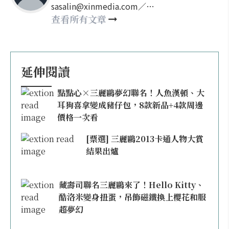
sasalin@xinmedia.com／
happy21917@gmail.com
查看所有文章
延伸閱讀
點點心×三麗鷗夢幻聯名！人魚漢頓、大
耳狗喜拿變成豬仔包，8款新品+4款周邊
價格一次看
[票選] 三麗鷗2013卡通人物大賞
結果出爐
藏壽司聯名三麗鷗來了！Hello Kitty、
酷洛米變身扭蛋，吊飾磁鐵換上櫻花和服
超夢幻