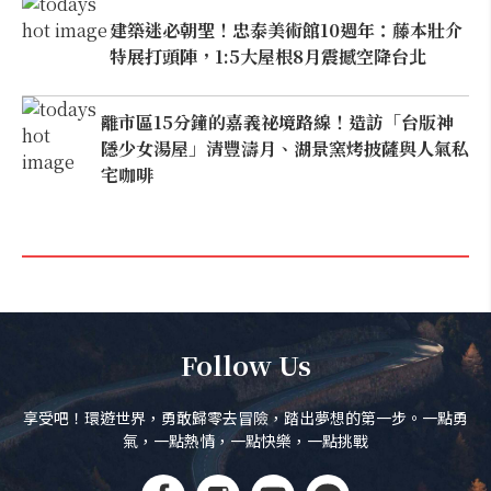
建築迷必朝聖！忠泰美術館10週年：藤本壯介
特展打頭陣，1:5大屋根8月震撼空降台北
離市區15分鐘的嘉義祕境路線！造訪「台版神
隱少女湯屋」清豐濤月、湖景窯烤披薩與人氣私
宅咖啡
Follow Us
享受吧！環遊世界，勇敢歸零去冒險，踏出夢想的第一步。一點勇
氣，一點熱情，一點快樂，一點挑戰