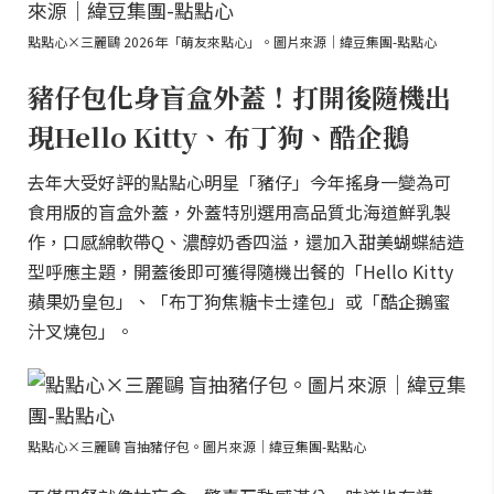
點點心×三麗鷗 2026年「萌友來點心」。圖片來源｜緯豆集團-點點心
豬仔包化身盲盒外蓋！打開後隨機出
現Hello Kitty、布丁狗、酷企鵝
去年大受好評的點點心明星「豬仔」今年搖身一變為可
食用版的盲盒外蓋，外蓋特別選用高品質北海道鮮乳製
作，口感綿軟帶Q、濃醇奶香四溢，還加入甜美蝴蝶結造
型呼應主題，開蓋後即可獲得隨機出餐的「Hello Kitty
蘋果奶皇包」、「布丁狗焦糖卡士達包」或「酷企鵝蜜
汁叉燒包」。
點點心×三麗鷗 盲抽豬仔包。圖片來源｜緯豆集團-點點心