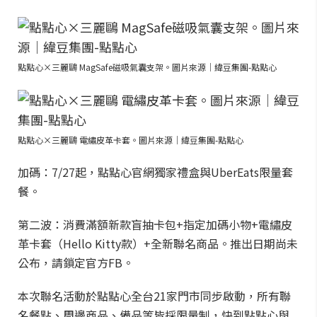
點點心×三麗鷗 MagSafe磁吸氣囊支架。圖片來源｜緯豆集團-點點心
點點心×三麗鷗 電繡皮革卡套。圖片來源｜緯豆集團-點點心
加碼：7/27起，點點心官網獨家禮盒與UberEats限量套
餐。
第二波：消費滿額新款盲抽卡包+指定加碼小物+電繡皮
革卡套（Hello Kitty款）+全新聯名商品。推出日期尚未
公布，請鎖定官方FB。
本次聯名活動於點點心全台21家門市同步啟動，所有聯
名餐點、周邊商品、備品等皆採限量制，快到點點心與