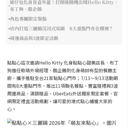
豬仔包化身盲盒外蓋！打開後隨機出現Hello Kitty、
布丁狗、酷企鵝
角色專屬限定餐點
店內打造三麗鷗沉浸式氛圍 8大重點門市在哪裡？
周邊商品與3波限定活動
點點心這次邀請Hello Kitty 化身點點心甜美店長、布丁
狗擔任軟萌外場經理、酷企鵝則化身萌帥有型的餐廳主
廚，攜手進駐全台21家點點心門市；7/13～9/13活動期
間有8大重點門市、推出11項聯名餐點、豐富贈禮與3波
周邊商品、滿額贈品、UberEats外送獨家限定套餐、官
網限定禮盒活動規劃，讓可愛的港式點心擄獲大家的
心。