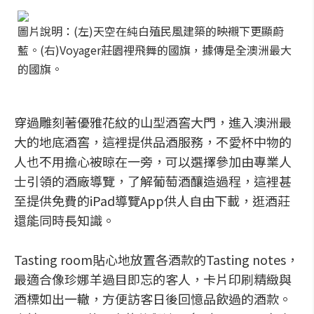
圖片說明：(左)天空在純白殖民風建築的映襯下更顯蔚
藍。(右)Voyager莊園裡飛舞的國旗，據傳是全澳洲最大
的國旗。
穿過雕刻著優雅花紋的山型酒窖大門，進入澳洲最
大的地底酒窖，這裡提供品酒服務，不愛杯中物的
人也不用擔心被晾在一旁，可以選擇參加由專業人
士引領的酒廠導覽，了解葡萄酒釀造過程，這裡甚
至提供免費的iPad導覽App供人自由下載，逛酒莊
還能同時長知識。
Tasting room貼心地放置各酒款的Tasting notes，
最適合像珍娜羊過目即忘的客人，卡片印刷精緻與
酒標如出一轍，方便訪客日後回憶品飲過的酒款。