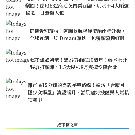
樂園！虎尾632高地免門票回歸，玩水＋4大順遊
秘境一日遊懶人包
搭機告別落枕！阿聯酋航空經濟艙座椅升級，
全球首創「U-Dream頭枕」包覆頭頸超好睡
建築迷必朝聖！忠泰美術館10週年：藤本壯介
特展打頭陣，1:5大屋根8月震撼空降台北
離市區15分鐘的嘉義祕境路線！造訪「台版神
隱少女湯屋」清豐濤月、湖景窯烤披薩與人氣私
宅咖啡
接下篇文章