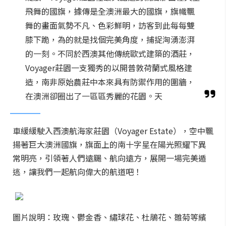
飛舞的國旗，據傳是全澳洲最大的國旗，旗幟飄
舞的畫面氣勢不凡、色彩鮮明，訪客到此每每雙
膝下跪，為的就是找個完美角度，捕捉洶湧澎湃
的一刻。不同於西澳其他傳統歐式建築的酒莊，
Voyager莊園一支獨秀的以開普敦荷蘭式風格建
造，南非原始農莊中本來具有防禦作用的圍牆，
在澳洲卻圈出了一區區秀麗的花園。天
車緩緩駛入西澳航海家莊園（Voyager Estate），空中飄
揚著巨大澳洲國旗，旗面上的南十字星在陽光照耀下異
常明亮，引領著人們遠颺、航向遠方，展開一場完美遁
逃，讓我們一起航向偉大的航道吧！
圖片說明：玫瑰、鬱金香、繡球花、杜鵑花、雛菊等繽