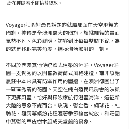
紛花種隨著季節輪替綻放。
Voyager莊園裡最具話題的就屬那面在天空飛舞的
國旗，據傳是全澳洲最大的國旗，旗幟飄舞的畫面
氣勢不凡、色彩鮮明，訪客到此每每雙膝下跪，為
的就是找個完美角度，捕捉洶湧澎湃的一刻。
不同於西澳其他傳統歐式建築的酒莊，Voyager莊
園一支獨秀的以開普敦荷蘭式風格建造，南非原始
農莊中本來具有防禦作用的圍牆，在澳洲卻圈出了
一區區秀麗的花園。天空在純白殖民風房舍的映襯
下更顯蔚藍，恰好與探險家航行湛藍海洋、遠征新
大陸的意象不謀而合。玫瑰、鬱金香、繡球花、杜
鵑花、雛菊等繽紛花種隨著季節輪替綻放，和莊園
中蓊鬱的草皮樹木組成天堂般的景象。