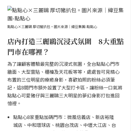
點點心×三麗鷗 厚切豬扒包。圖片來源｜緯豆集團-點點心
店內打造三麗鷗沉浸式氛圍 8大重點
門市在哪裡？
為了讓顧客體驗最完整的沉浸式氛圍，全台點點心門市
牆面、大型窗貼、櫃檯及天花板等等，處處皆可見精心
布置的三位明星的療癒身影，喜歡拍照的粉絲必須筆
記，這8間門市額外設置了大型打卡區，讓粉絲一口氣將
點點心可愛豬仔與三麗鷗三大明星的夢幻身影打包進回
憶裡。
點點心8家重點加碼門市：微風信義店、新店裕隆
城店、中和環球店、桃園台茂店、中壢大江店、台