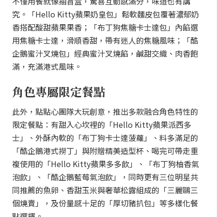
不僅用餐就像抽盲盒，驚喜互動感滿分，味道也有講
究。「Hello Kitty蘋果奶皇包」鬆軟麵皮包覆著濃郁奶
香搭配酸甜蘋果果香；「布丁狗焦糖卡士達包」內餡選
用焦糖卡士達，滑順香甜，帶有迷人的焦糖風味；「酷
企鵝蜜汁叉燒包」經典蜜汁叉燒餡，鹹甜交織、肉香飽
滿，充滿港式風味。
角色專屬限定餐點
此外，點點心團隊大玩創意，推出多款融合角色特性的
限定餐點：有甜入心坎裡的「Hello Kitty蘋果派西多
士」、外酥內軟的「布丁狗卡士達菠蘿」、料多滿足的
「酷企鵝港式撈丁」與附贈精美造型杯、喝完可帶走重
複使用的「Hello Kitty蘋果多多飲」、「布丁狗柚香氣
泡飲」、「酷企鵝藍莓氣泡飲」，同時更有三位明星共
同推薦的魚卵、香甜玉米與奢華松露組成的「三麗鷗三
個燒賣」，及份量感十足的「厚切豬扒包」等多樣化餐
點選擇。