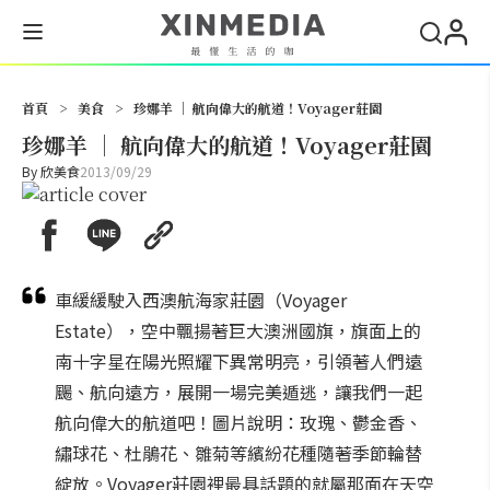
搜尋
首頁
>
美食
>
珍娜羊 │ 航向偉大的航道！Voyager莊園
珍娜羊 │ 航向偉大的航道！Voyager莊園
By
欣美食
2013/09/29
車緩緩駛入西澳航海家莊園（Voyager
Estate），空中飄揚著巨大澳洲國旗，旗面上的
南十字星在陽光照耀下異常明亮，引領著人們遠
颺、航向遠方，展開一場完美遁逃，讓我們一起
航向偉大的航道吧！圖片說明：玫瑰、鬱金香、
繡球花、杜鵑花、雛菊等繽紛花種隨著季節輪替
綻放。Voyager莊園裡最具話題的就屬那面在天空