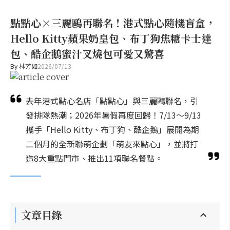
點點心×三麗鷗再聯名！港式點心隨機盲盒，
Hello Kitty蘋果奶皇包、布丁狗焦糖卡士達
包、酷企鵝蜜汁叉燒包可愛又驚喜
By
林芳如
2026/07/13
去年港式點心名店「點點心」與三麗鷗聯名，引
發排隊熱潮；2026年暑假再度回歸！7/13～9/13
攜手「Hello Kitty、布丁狗、酷企鵝」展開為期
二個月的全新聯萌企劃「萌友來點心」，並將打
造8大重點門市、推出11項聯名餐點。
文章目錄