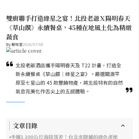
雙廚聯手打造綠星之宴！北投老爺Ｘ陽明春天
《草山饌》永續餐桌，45種在地風土化為精緻
蔬食
By
蘇祐萱
2026/07/08
北投老爺酒店攜手陽明春天及 T22 計畫，打造全
新永續餐桌《草山饌｜綠星之宴》。嚴選關渡平
原至七星山的 45 款豐饒物產，將北投特有的自然
氣息完美化作舌尖上的五感體驗。
文章目錄
坐擁1,100公尺海拔落差！台北市隱藏的綠色產地