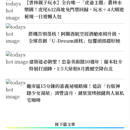
【雲林親子玩水】全台唯一「虎爺主題」叢林水
樂園！虎尾632高地免門票回歸，玩水＋4大順遊
秘境一日遊懶人包
搭機告別落枕！阿聯酋航空經濟艙座椅升級，
全球首創「U-Dream頭枕」包覆頭頸超好睡
建築迷必朝聖！忠泰美術館10週年：藤本壯介
特展打頭陣，1:5大屋根8月震撼空降台北
離市區15分鐘的嘉義祕境路線！造訪「台版神
隱少女湯屋」清豐濤月、湖景窯烤披薩與人氣私
宅咖啡
接下篇文章