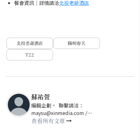
餐會資訊｜詳情請洽
北投老爺酒店
北投老爺酒店
陽明春天
T22
蘇祐萱
編輯企劃。 聯繫請洽：
maysu@xinmedia.com /
may860527@gmail.com
查看所有文章