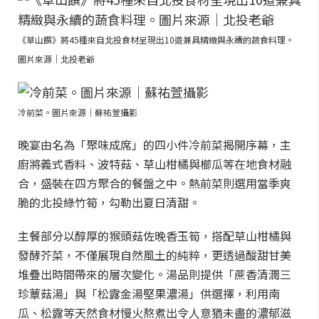
《草山饌》將45種來自北投食材呈現出10道兼具精緻與永續的蔬食料理。
圖片來源｜北投老爺
冷前菜。圖片來源｜蘇祐萱攝影
晚宴由名為「聚味成席」的四小件冷前菜揭開序幕，主
廚將義式香料、波特菇、草山柑橘與櫛瓜等在地食材融
合，盛裝在四方聚合的餐盤之中。熱前菜則選用當季爽
脆的北投綠竹筍，勾勒出夏日清甜。
主餐部分以醇厚的猴頭菇佐晚香玉筍，搭配草山柑橘與
發酵芥菜，不僅展現自然風土的純粹，更透過酸甜甘美
堆疊出時間帶來的層次變化。湯品則提供「蔗香清潤三
珍蕈菇湯」與「松露金湯堅果濃湯」供選擇，利用南
瓜、松露等天然食材慢火熬煮出令人意猶未盡的濃郁滋