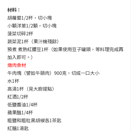
材料：
胡蘿蔔1/2杯，切小塊
小顆洋蔥1/2顆，切小塊
菠菜切碎2杯
蔬菜泥1杯（果汁機殘餘）
預煮 煮熟紅腰豆1杯（如果使用豆子罐頭，等料理完成再
加入即可。）
燉肉食材
牛肉塊（譬如牛頸肉）900克，切成一口大小
水1杯
高湯1杯（見大廚提點）
紅酒1/2杯
低鹽醬油1/4杯
蘋果醋1/4杯
粗鹽和粗粒黑胡椒各1茶匙
紅糖1湯匙