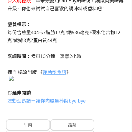
☆大廚秘訣
畢朱最愛用Old Bay調味粉，讓燉肉美味再
升級。你也來試試自己喜歡的調味料或香料吧！
營養標示：
每份含熱量404卡?脂肪17克?鈉936毫克?碳水化合物12
克?纖維3克?蛋白質44克
烹調時間：
備料15分鐘 烹煮2小時
摘自 遠流出版 《
運動型食譜
》
◎延伸閱讀
運動型食譜－讓你向能量棒說bye bye
牛肉
蔬菜