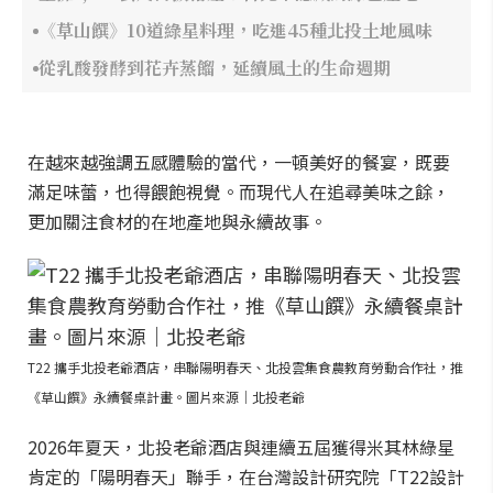
《草山饌》10道綠星料理，吃進45種北投土地風味
從乳酸發酵到花卉蒸餾，延續風土的生命週期
在越來越強調五感體驗的當代，一頓美好的餐宴，既要
滿足味蕾，也得餵飽視覺。而現代人在追尋美味之餘，
更加關注食材的在地產地與永續故事。
T22 攜手北投老爺酒店，串聯陽明春天、北投雲集食農教育勞動合作社，推
《草山饌》永續餐桌計畫。圖片來源｜北投老爺
2026年夏天，北投老爺酒店與連續五屆獲得米其林綠星
肯定的「陽明春天」聯手，在台灣設計研究院「T22設計