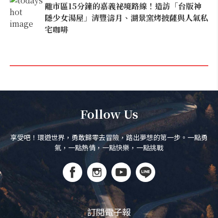
離市區15分鐘的嘉義祕境路線！造訪「台版神
隱少女湯屋」清豐濤月、湖景窯烤披薩與人氣私
宅咖啡
Follow Us
享受吧！環遊世界，勇敢歸零去冒險，踏出夢想的第一步。一點勇
氣，一點熱情，一點快樂，一點挑戰
訂閱電子報