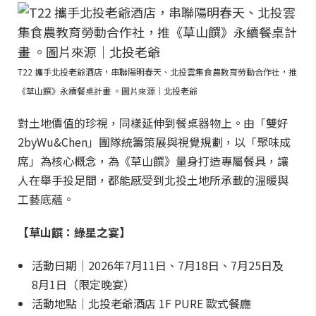
T22 攜手北投老爺酒店，串聯陽明春天、北投雲集食農教育勞動合作社，推
《草山饌》永續餐桌計畫 。圖片來源｜北投老爺
對土地價值的珍視，同樣延伸到餐桌器物上。由「雙好
2byWu&Chen」團隊統籌策展與視覺規劃，以「聚味成
席」為核心概念，為《草山饌》量身打造專屬餐具，讓
人在舉手投足間，都能感受到北投土地所承載的溫暖與
工藝底蘊。
【草山饌：綠星之宴】
活動日期｜2026年7月11日、7月18日、7月25日及
8月1日（限定晚宴）
活動地點｜北投老爺酒店 1F PURE 歐式餐廳