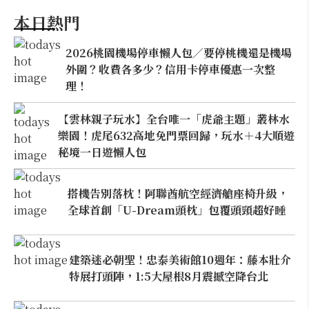
本日熱門
2026桃園機場停車懶人包／要停桃機還是機場
外圍？收費各多少？信用卡停車優惠一次整
理！
【雲林親子玩水】全台唯一「虎爺主題」叢林水
樂園！虎尾632高地免門票回歸，玩水＋4大順遊
秘境一日遊懶人包
搭機告別落枕！阿聯酋航空經濟艙座椅升級，
全球首創「U-Dream頭枕」包覆頭頸超好睡
建築迷必朝聖！忠泰美術館10週年：藤本壯介
特展打頭陣，1:5大屋根8月震撼空降台北