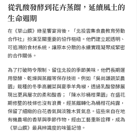
從乳酸發酵到花卉蒸餾，延續風土的
生命週期
在《草山饌》綠星饗宴背後，「北投雲集食農教育勞動
合作社」扮演至關重要的協作樞紐。他們建立起透明、
可追溯的食材系統，讓原本分散的永續實踐凝聚成緊密
的合作關係。
為了打破時令限制、留住北投的季節美味，他們長期運
用發酵、乾燥與蒸餾等保存技術。例如「吳尚謙蔬菜農
園」栽種的冬季高麗菜與夏季羊角椒，透過乳酸發酵展
現出更具層次的柔和酸香；「陳水珍桶柑果園」在盛花
期修整的枝條也沒有浪費，經蒸餾轉化為桶柑花純露，
保留了細緻的白花香氣與淡雅木質氣息。這些來自在地
有機農場的香草與季節作物，經由工藝重新詮釋，成為
《草山饌》最具辨識度的味蕾記憶。