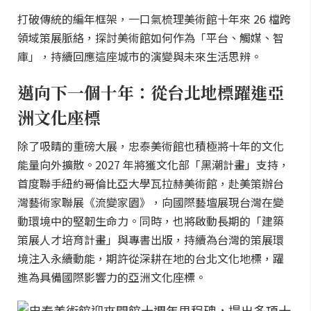
打破傳統的編年框架，一口氣梳理美術館十年來 26 檔跨
領域策展脈絡，探討美術館如何作為「平台、觸媒、智
庫」，持續回應這座城市的演變與未來生活思辨。
邁向下一個十年：從台北地標躍進亞
洲文化座標
除了吸睛的重磅大展，忠泰美術館也積極將十年的文化
能量向外擴散。2027 年將獲文化部「黑潮計畫」支持，
首度聯手紐約哥倫比亞大學瓦拉赫美術館，赴美策辦台
灣藝術家聯展《流變家園》，向國際藝壇展現台灣在變
動環境中的堅韌生命力。同時，也將啟動長期的「建築
策展人才培育計畫」與專書出版，持續為台灣的策展環
境注入永續動能，期許從深耕在地的台北文化地標，躍
進為具備國際影響力的亞洲文化座標。