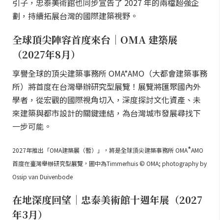
引子，忠泰美術館也同步宣告了 2027 年的兩檔超強企
劃，持續拓展台灣的國際建築視野。
全球頂尖陣容首度來台｜OMA 建築展
（2027年8月）
享譽全球的頂尖建築事務所 OMA*AMO（大都會建築事務
所）將首度在台灣舉辦研究型展覽！展覽將匯聚國內外
學者，從宏觀的國際視角切入，深度探討文化資產、未
來建築與都市設計的關鍵連結，為台灣城市發展尋找下
一步可能。
*
2027年推出「OMA建築展（暫）」，將是全球頂尖建築事務所 OMA
AMO
首度在臺灣舉辦研究型展覽，圖中為Timmerhuis © OMA; photography by
Ossip van Duivenbode
在地深度回望｜忠泰美術館十週年展（2027
年3月）