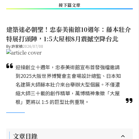
接下篇文章
建築迷必朝聖！忠泰美術館10週年：藤本壯介
特展打頭陣，1:5大屋根8月震撼空降台北
By
許家禎
2026/07/08
迎接創立十週年，忠泰美術館宣布首發強檔邀請
到2025大阪世界博覽會主會場設計總監、日本知
名建築大師藤本壯介來台舉辦大型個展。不僅濃
縮大師三十載的創作精華，萬博精神象徵「大屋
根」更將以 1:5 的巨型比例重現。
文章目錄