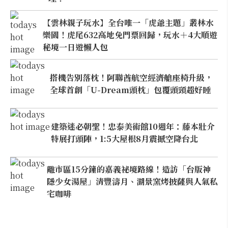
【雲林親子玩水】全台唯一「虎爺主題」叢林水
樂園！虎尾632高地免門票回歸，玩水＋4大順遊
秘境一日遊懶人包
搭機告別落枕！阿聯酋航空經濟艙座椅升級，
全球首創「U-Dream頭枕」包覆頭頸超好睡
建築迷必朝聖！忠泰美術館10週年：藤本壯介
特展打頭陣，1:5大屋根8月震撼空降台北
離市區15分鐘的嘉義祕境路線！造訪「台版神
隱少女湯屋」清豐濤月、湖景窯烤披薩與人氣私
宅咖啡