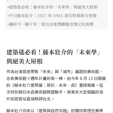
建築迷必看！藤本壯介的「未來學」與絕美大屋根
不只藤本壯介！2027 年 OMA 頂尖特展接力登場
邁向下一個十年：從台北地標躍進亞洲文化座標
建築迷必看！藤本壯介的「未來學」
與絕美大屋根
作為台灣首座聚焦「未來」與「城市」議題的美術館，
忠泰美術館十週年計畫的第一棒，由今年 8 月 15 日開展
的《藤本壯介建築展：原初．未來．森》重磅揭幕。這
次特別與日本森美術館跨國聯手，將東京大型個展的海
外巡迴首站直接移師台北。
藤本壯介向來以「建築與自然共融」的獨特穿透性美學