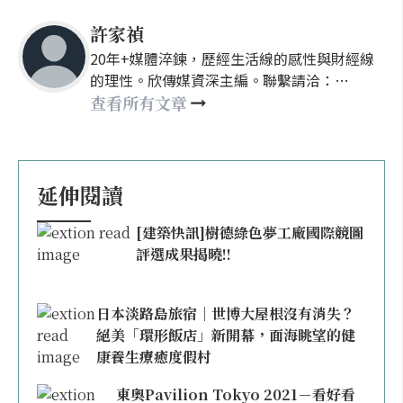
許家禎
20年+媒體淬鍊，歷經生活線的感性與財經線
的理性。欣傳媒資深主編。聯繫請洽：
nellyhsu@xinmedia.com
查看所有文章
延伸閱讀
[建築快訊]樹德綠色夢工廠國際競圖
評選成果揭曉!!
日本淡路島旅宿｜世博大屋根沒有消失？
絕美「環形飯店」新開幕，面海眺望的健
康養生療癒度假村
東奧Pavilion Tokyo 2021－看好看