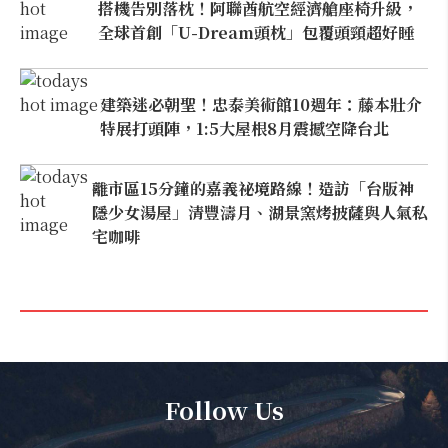
搭機告別落枕！阿聯酋航空經濟艙座椅升級，
全球首創「U-Dream頭枕」包覆頭頸超好睡
建築迷必朝聖！忠泰美術館10週年：藤本壯介
特展打頭陣，1:5大屋根8月震撼空降台北
離市區15分鐘的嘉義祕境路線！造訪「台版神
隱少女湯屋」清豐濤月、湖景窯烤披薩與人氣私
宅咖啡
Follow Us