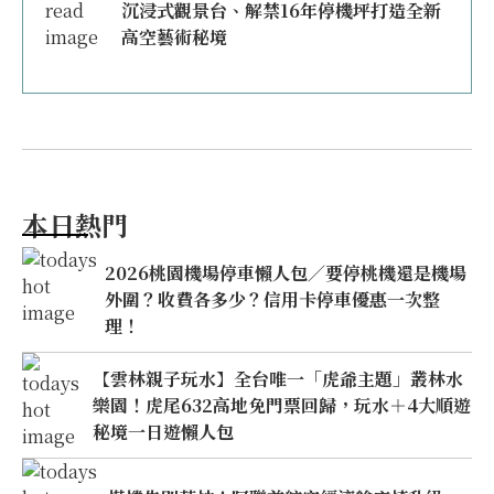
沉浸式觀景台、解禁16年停機坪打造全新
高空藝術秘境
本日熱門
2026桃園機場停車懶人包／要停桃機還是機場
外圍？收費各多少？信用卡停車優惠一次整
理！
【雲林親子玩水】全台唯一「虎爺主題」叢林水
樂園！虎尾632高地免門票回歸，玩水＋4大順遊
秘境一日遊懶人包