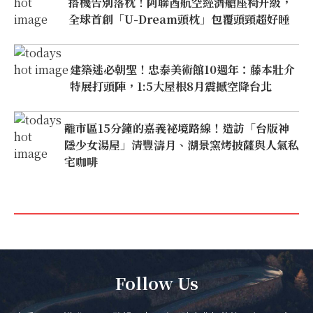
搭機告別落枕！阿聯酋航空經濟艙座椅升級，
全球首創「U-Dream頭枕」包覆頭頸超好睡
建築迷必朝聖！忠泰美術館10週年：藤本壯介
特展打頭陣，1:5大屋根8月震撼空降台北
離市區15分鐘的嘉義祕境路線！造訪「台版神
隱少女湯屋」清豐濤月、湖景窯烤披薩與人氣私
宅咖啡
Follow Us