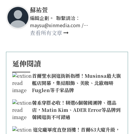
蘇祐萱
編輯企劃。 聯繫請洽：
maysu@xinmedia.com /
may860527@gmail.com
查看所有文章
延伸閱讀
首爾聖水洞逛街新指標！Musinsa最大旗
艦店開幕，集結服飾、美妝、北歐咖啡
Fuglen等千家品牌
韓系穿搭必收！精選6個韓國潮牌、選品
店，Matin Kim、ADER Error等品牌到
韓國逛街不可錯過
逛完龐畢度直登頂樓！首爾63大廈升級，