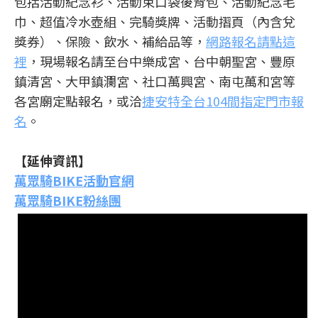
包括活動紀念衫、活動束口袋後背包、活動紀念毛
巾、超值冷水壺組、完騎獎牌、活動摺頁（內含兌
獎券）、保險、飲水、補給品等，
網路報名請點這
裡
，現場報名請至台中樂成宮、台中朝聖宮、豐原
鎮清宮、大甲鎮瀾宮、社口萬興宮、南屯萬和宮等
各宮廟定點報名，或洽
捷安特全台104間指定門市報
名
。
【延伸資訊】
萬眾騎BIKE活動官網
萬眾騎BIKE粉絲團