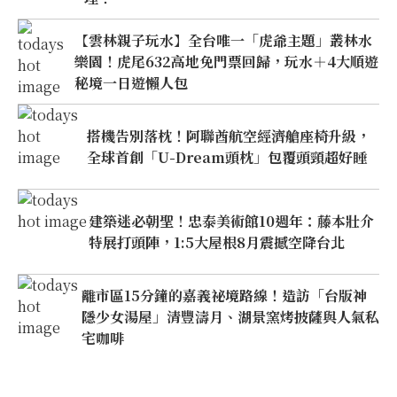
【雲林親子玩水】全台唯一「虎爺主題」叢林水
樂園！虎尾632高地免門票回歸，玩水＋4大順遊
秘境一日遊懶人包
搭機告別落枕！阿聯酋航空經濟艙座椅升級，
全球首創「U-Dream頭枕」包覆頭頸超好睡
建築迷必朝聖！忠泰美術館10週年：藤本壯介
特展打頭陣，1:5大屋根8月震撼空降台北
離市區15分鐘的嘉義祕境路線！造訪「台版神
隱少女湯屋」清豐濤月、湖景窯烤披薩與人氣私
宅咖啡