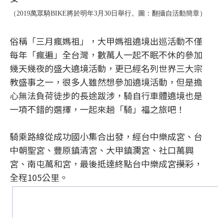
（2019萬眾騎BIKE將於明年3月30日舉行。圖：翻攝自活動簡章）
俗稱「三月瘋媽祖」，大甲媽祖遶境出巡活動不僅
每年「瘋遍」全台灣，數萬人一起不眠不休的參加
幾天幾夜的盛大遶境活動，更已經名列世界三大宗
教盛事之一，很多人雖然想參加遶境活動，但是擔
心無法負荷徒步的長途跋涉，騎自行車體遶境也是
一項不錯的選擇，一起來趟「騎」福之旅吧！
騎乘路線從成功國小集合出發，經台中樂成宮、台
中朝聖宮、豐原鎮清宮、大甲鎮瀾宮、社口萬興
宮、南屯萬和宮，最後抵達終點台中樂成宮
摸彩
，
全程105公里。