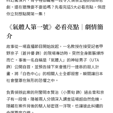
科幻驚悚片，骨子裡卻藏著一段令人惆悵至極的宿命悲
劇。還在猶豫要不要追嗎？先看完這5大必看亮點，保證
你立刻想點開第一集！
《氣體人第一號》必看亮點｜劇情簡
介
故事從一場直播節目開始說起，一名教授在接受記者甲
野京子（蒼井優 飾）的現場專訪時，突然全身膨脹爆炸
而亡。事後一名自稱是「氣體人」的神秘男子（UTA
飾）公開自首，並預告接下來會進行一連串的殺人計
畫，將「白色中心」的相關人士全都殺害，瞬間讓日本
社會壟罩在無形的恐懼之中。
負責偵辦此案的刑警岡本賢治（小栗旬 飾）過去曾和京
子有一段情，隨著兩人分頭深入調查這場超自然危機，
隱藏在案件背後的駭人祕密逐一浮現，也讓彼此糾纏的
命運再度交織。