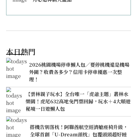
本日熱門
2026桃園機場停車懶人包／要停桃機還是機場
外圍？收費各多少？信用卡停車優惠一次整
理！
【雲林親子玩水】全台唯一「虎爺主題」叢林水
樂園！虎尾632高地免門票回歸，玩水＋4大順遊
秘境一日遊懶人包
搭機告別落枕！阿聯酋航空經濟艙座椅升級，
全球首創「U-Dream頭枕」包覆頭頸超好睡