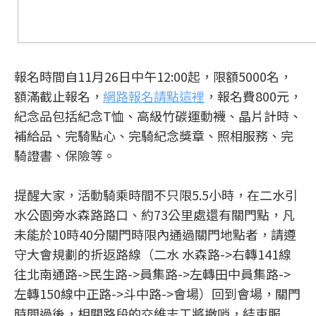
報名時間自11月26日中午12:00起，限額5000名，
額滿截止報名，
網路報名請點這裡
，報名費800元，
紀念品包括紀念T恤、高級竹碳運動襪、晶片計時、
補給品、完騎點心、完騎紀念獎章、照相服務、完
騎證書、保險等。
提醒大家，活動騎乘時間不只限5.5小時，在二水引
水公園旁水森路路口、約73公里處還有關門點，凡
未能於10時40分關門時限內通過關門地點者，請遵
守大會規劃的折返路線（二水 水森路->右轉141線
往北南通路->民生路->員集路->左轉田中員集路->
左轉150線中正路->斗中路->會場）回到會場，關門
時間過後，相關路段的交維志工將撤哨，結束服