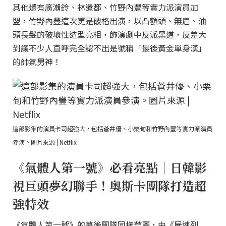
其他還有廣瀨鈴、林遣都、竹野內豐等實力派演員加
盟，竹野內豐這次更是破格出演，以凸額頭、無眉、油
頭長髮的破壞性造型亮相，飾演劇中反派黑道，反差大
到讓不少人直呼完全認不出是號稱「最後黃金單身漢」
的帥氣男神！
這部影集的演員卡司超強大，包括蒼井優、小栗旬和竹野內豐等實力派演員
參演。圖片來源 | Netflix
《氣體人第一號》必看亮點｜日韓影
視巨頭夢幻聯手！奧斯卡團隊打造超
強特效
《氣體人第一號》的幕後團隊同樣華麗，由《屍速列