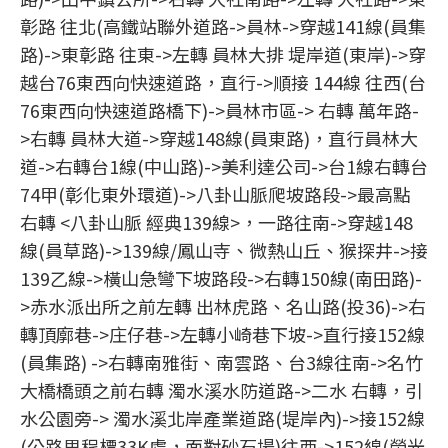
彰路 往北(高鐵站聯外道路->員林->穿越141線(員集
路)->東彰路 往東->左轉 員林大排 堤岸道(東岸)->穿
越台76東西向快速道路，直行->順接 144線 往西(台
76東西向快速道路橋下)->員林市區-> 右轉 萬年路-
>右轉 員林大道->穿越148線(員東路)，直行員林大
道->右轉台1線(中山路)->美利達公司->台1線右轉台
74甲(彰化東外環道)->八卦山脈爬坡路段->最高點
右轉 <八卦山脈 經典139線>，一路往南->穿越148
線(員草路)->139線/鳳山寺、微熱山丘、猴探井->接
139乙線->橫山急彎下坡路段->右轉150線(南田路)-
>赤水派出所之前左轉 出林虎路、名山路(投36)->右
轉頂廓巷->庄仔巷->左轉小崎巷下坡->直行接152線
(員集路) ->右轉南雅街、南雲路、台3線往南->名竹
大橋橋頭之前右轉 濁水溪水防道路->二水 右轉，引
水公園旁-> 濁水溪北岸產業道路(堤岸內)->接152線
(公路里程標33K處，面對砂石場)往西->152線(榮光