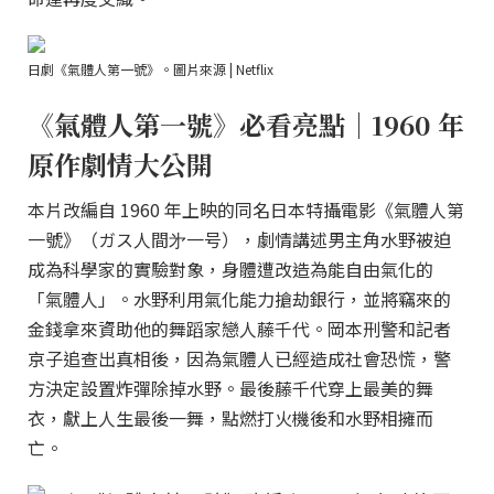
日劇《氣體人第一號》。圖片來源 | Netflix
《氣體人第一號》必看亮點｜1960 年
原作劇情大公開
本片改編自 1960 年上映的同名日本特攝電影《氣體人第
一號》（ガス人間㐧一号），劇情講述男主角水野被迫
成為科學家的實驗對象，身體遭改造為能自由氣化的
「氣體人」。水野利用氣化能力搶劫銀行，並將竊來的
金錢拿來資助他的舞蹈家戀人藤千代。岡本刑警和記者
京子追查出真相後，因為氣體人已經造成社會恐慌，警
方決定設置炸彈除掉水野。最後藤千代穿上最美的舞
衣，獻上人生最後一舞，點燃打火機後和水野相擁而
亡。