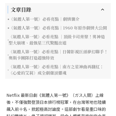
文章目錄
《氣體人第一號》必看亮點｜劇情簡介
《氣體人第一號》必看亮點｜1960 年原作劇情大公開
《氣體人第一號》必看亮點 ｜頂級卡司齊聚！男神造
型大崩壞、最強星三代驚豔出道
《氣體人第一號》必看亮點｜日韓影視巨頭夢幻聯手！
奧斯卡團隊打造超強特效
《氣體人第一號》必看亮點｜南方之星神曲再翻紅：
《心愛的艾莉》成全劇催淚靈魂
Netflix 最新日劇《氣體人第一號》（ガス人間）上線
後，不僅強勢登頂日本排行榜冠軍，在台灣等地也陸續
飆入前十名，掀起極高討論度。這部劇乍看是重口味的