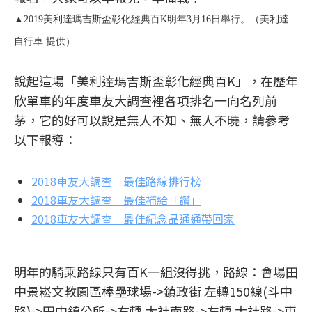
▲2019美利達瑪吉斯盃彰化經典百K明年3月16日舉行。（美利達
自行車 提供）
說起這場「美利達瑪吉斯盃彰化經典百K」，在歷年
欣單車的年度車友大調查裡各項排名一向名列前
茅，它的好可以說是無人不知、無人不曉，請參考
以下報導：
2018車友大調查 最佳路線排行榜
2018車友大調查 最佳補給「讚」
2018車友大調查 最佳紀念品通通帶回家
明年的騎乘路線只有百K一組沒得挑，路線：會場田
中景崧文教園區棒壘球場->鎮政街 左轉150線(斗中
路)->田中鎮公所->右轉 大社南路->左轉 大社路->東