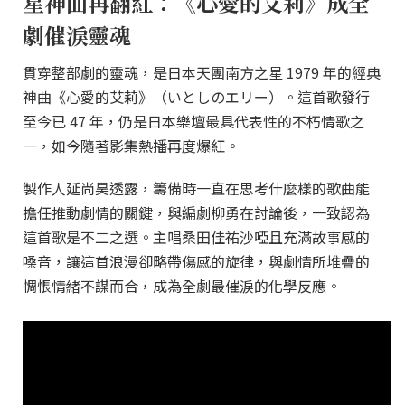
星神曲再翻紅：《心愛的艾莉》成全
劇催淚靈魂
貫穿整部劇的靈魂，是日本天團南方之星 1979 年的經典
神曲《心愛的艾莉》（いとしのエリー）。這首歌發行
至今已 47 年，仍是日本樂壇最具代表性的不朽情歌之
一，如今隨著影集熱播再度爆紅。
製作人延尚昊透露，籌備時一直在思考什麼樣的歌曲能
擔任推動劇情的關鍵，與編劇柳勇在討論後，一致認為
這首歌是不二之選。主唱桑田佳祐沙啞且充滿故事感的
嗓音，讓這首浪漫卻略帶傷感的旋律，與劇情所堆疊的
惆悵情緒不謀而合，成為全劇最催淚的化學反應。