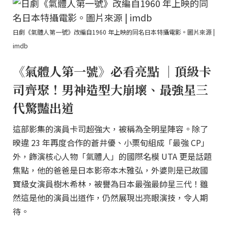
日劇《氣體人第一號》改編自1960 年上映的同名日本特攝電影。圖片來源 |
imdb
《氣體人第一號》必看亮點 ｜頂級卡
司齊聚！男神造型大崩壞、最強星三
代驚豔出道
這部影集的演員卡司超強大，被稱為全明星陣容。除了
暌違 23 年再度合作的蒼井優、小栗旬組成「最強 CP」
外，飾演核心人物「氣體人」的國際名模 UTA 更是話題
焦點，他的爸爸是日本影帝本木雅弘，外婆則是已故國
寶級女演員樹木希林，被譽為日本最強最帥星三代！雖
然這是他的演員出道作，仍然展現出亮眼演技，令人期
待。