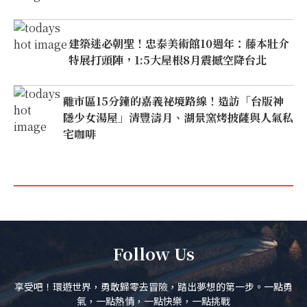
建築迷必朝聖！忠泰美術館10週年：藤本壯介
特展打頭陣，1:5大屋根8月震撼空降台北
離市區15分鐘的嘉義祕境路線！造訪「台版神
隱少女湯屋」清豐濤月、湖景窯烤披薩與人氣私
宅咖啡
Follow Us
享受吧！環遊世界，勇敢歸零去冒險，踏出夢想的第一步。一點勇
氣，一點熱情，一點快樂，一點挑戰