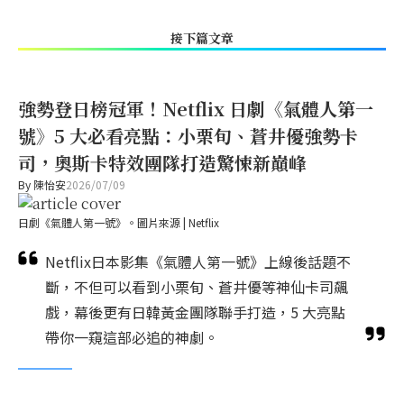
接下篇文章
強勢登日榜冠軍！Netflix 日劇《氣體人第一
號》5 大必看亮點：小栗旬、蒼井優強勢卡
司，奧斯卡特效團隊打造驚悚新巔峰
By
陳怡安
2026/07/09
日劇《氣體人第一號》。圖片來源 | Netflix
Netflix日本影集《氣體人第一號》上線後話題不
斷，不但可以看到小栗旬、蒼井優等神仙卡司飆
戲，幕後更有日韓黃金團隊聯手打造，5 大亮點
帶你一窺這部必追的神劇。