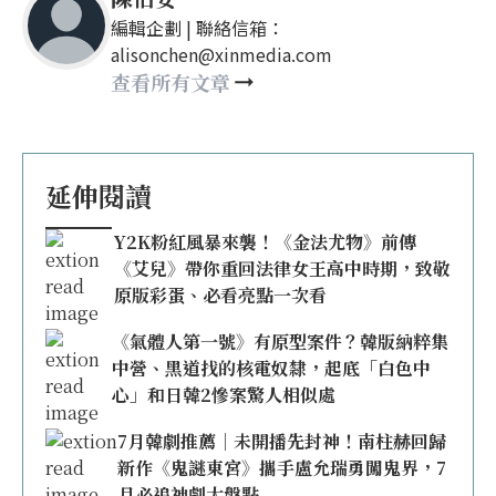
編輯企劃 | 聯絡信箱：
alisonchen@xinmedia.com
查看所有文章
延伸閱讀
Y2K粉紅風暴來襲！《金法尤物》前傳
《艾兒》帶你重回法律女王高中時期，致敬
原版彩蛋、必看亮點一次看
《氣體人第一號》有原型案件？韓版納粹集
中營、黑道找的核電奴隸，起底「白色中
心」和日韓2慘案驚人相似處
7月韓劇推薦｜未開播先封神！南柱赫回歸
新作《鬼謎東宮》攜手盧允瑞勇闖鬼界，7
月必追神劇大盤點