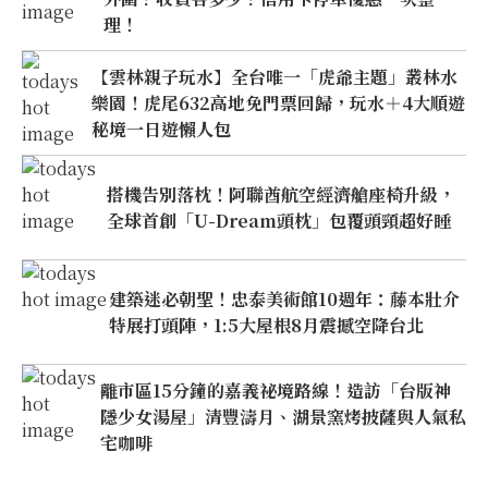
理！
【雲林親子玩水】全台唯一「虎爺主題」叢林水
樂園！虎尾632高地免門票回歸，玩水＋4大順遊
秘境一日遊懶人包
搭機告別落枕！阿聯酋航空經濟艙座椅升級，
全球首創「U-Dream頭枕」包覆頭頸超好睡
建築迷必朝聖！忠泰美術館10週年：藤本壯介
特展打頭陣，1:5大屋根8月震撼空降台北
離市區15分鐘的嘉義祕境路線！造訪「台版神
隱少女湯屋」清豐濤月、湖景窯烤披薩與人氣私
宅咖啡