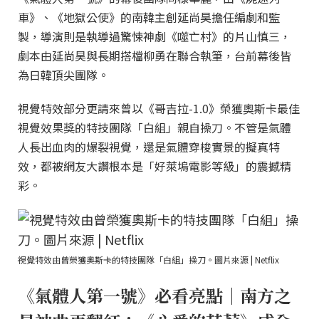
車》、《地獄公使》的南韓主創延尚昊擔任編劇和監
製，導演則是執導過驚悚神劇《噬亡村》的片山慎三，
劇本由延尚昊與長期搭檔柳勇在聯合執筆，台前幕後皆
為日韓頂尖團隊。
視覺特效部分更請來曾以《哥吉拉-1.0》榮獲奧斯卡最佳
視覺效果獎的特技團隊「白組」親自操刀。不管是氣體
人長出血肉的爆裂視覺，還是氣體穿梭實景的擬真特
效，都被網友大讚根本是「好萊塢電影等級」的震撼精
彩。
視覺特效由曾榮獲奧斯卡的特技團隊「白組」操刀。圖片來源 | Netflix
《氣體人第一號》必看亮點｜南方之