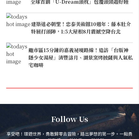
全球首創「U-Dream頭枕」包覆頭頸超好睡
建築迷必朝聖！忠泰美術館10週年：藤本壯介
特展打頭陣，1:5大屋根8月震撼空降台北
離市區15分鐘的嘉義祕境路線！造訪「台版神
隱少女湯屋」清豐濤月、湖景窯烤披薩與人氣私
宅咖啡
Follow Us
享受吧！環遊世界，勇敢歸零去冒險，踏出夢想的第一步。一點勇