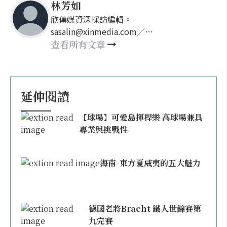
林芳如
欣傳媒資深採訪編輯。
sasalin@xinmedia.com／
happy21917@gmail.com
查看所有文章
延伸閱讀
【球場】可愛島揮桿樂 高球場兼具
專業與挑戰性
海南-東方夏威夷的五大魅力
德國老將Bracht 鐵人世錦賽第
九完賽