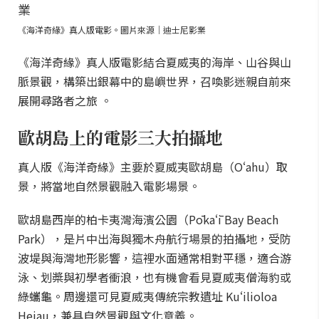
《海洋奇緣》真人版電影。圖片來源｜迪士尼影業
《海洋奇緣》真人版電影結合夏威夷的海岸、山谷與山
脈景觀，構築出銀幕中的島嶼世界，召喚影迷親自前來
展開尋路者之旅 。
歐胡島上的電影三大拍攝地
真人版《海洋奇緣》主要於夏威夷歐胡島（Oʻahu）取
景，將當地自然景觀融入電影場景。
歐胡島西岸的柏卡夷灣海濱公園（Pōkaʻī Bay Beach
Park），是片中出海與獨木舟航行場景的拍攝地，受防
波堤與海灣地形影響，這裡水面通常相對平穩，適合游
泳、划槳與初學者衝浪，也有機會看見夏威夷僧海豹或
綠蠵龜。周邊還可見夏威夷傳統宗教遺址 Kuʻilioloa
Heiau，兼具自然景觀與文化意義。