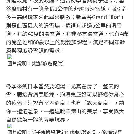
滑道較寬、坡度較緩，適合初學者與親子遊；新雪
谷度假村有一條全長2公里的非壓雪滑雪道，吸引許
多中高級玩家來此尋求刺激；新雪谷Grand Hirafu
則是此區最大的滑雪場，這裡有超過5公里的滑雪
道，有約40度的滑雪道，有非壓雪滑雪道，也有4歲
的兒童班和60歲以上的銀髮族課程，滿足不同年齡
層與程度滑雪課的需求。
圖片說明：(雄獅旅遊提供)
冬季來到日本當然要泡湯，尤其在滑了一整天的
雪，腰痠背痛屁股痛，泡溫泉正好可以舒緩你身心
的疲倦，這裡有室內溫泉，也有「露天溫泉」，讓
你一邊泡溫泉，一邊遠眺羊蹄山的美景，享受與大
自然融為一體的昇華境界。
圖片說明：新千歲機場限定的哆啦A夢商品。(欣傳媒資