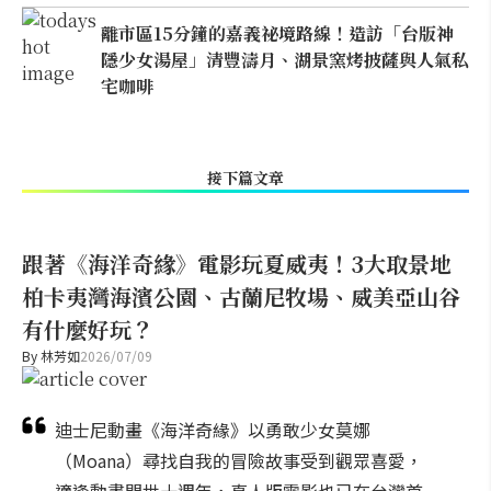
離市區15分鐘的嘉義祕境路線！造訪「台版神
隱少女湯屋」清豐濤月、湖景窯烤披薩與人氣私
宅咖啡
接下篇文章
跟著《海洋奇緣》電影玩夏威夷！3大取景地
柏卡夷灣海濱公園、古蘭尼牧場、威美亞山谷
有什麼好玩？
By
林芳如
2026/07/09
迪士尼動畫《海洋奇緣》以勇敢少女莫娜
（Moana）尋找自我的冒險故事受到觀眾喜愛，