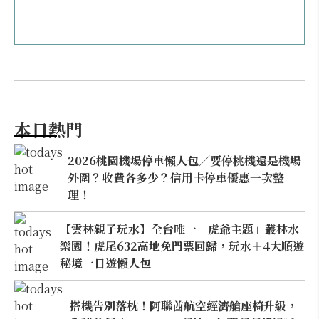
本日熱門
2026桃園機場停車懶人包／要停桃機還是機場
外圍？收費各多少？信用卡停車優惠一次整
理！
【雲林親子玩水】全台唯一「虎爺主題」叢林水
樂園！虎尾632高地免門票回歸，玩水＋4大順遊
秘境一日遊懶人包
搭機告別落枕！阿聯酋航空經濟艙座椅升級，