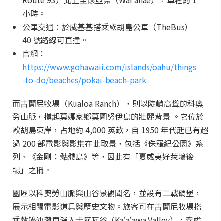
Route 93）北上至懷亞奈（Waiʻanae），車程約 1
小時。
公車交通：於威基基搭乘歐胡島公車（TheBus）
40 號路線可直達。
官網：
https://www.gohawaii.com/islands/oahu/things
-to-do/beaches/pokai-beach-park
而古蘭尼牧場（Kualoa Ranch），則以陡峭高聳的科奧
勞山脈，撐起莫娜家鄉莫圖努伊島的壯麗背景 。它位於
歐胡島東岸，占地約 4,000 英畝，自 1950 年代起已有超
過 200 部電影與影集在此取景，包括《侏羅紀公園》系
列、《金剛：骷髏島》等，因此有「夏威夷好萊塢後
場」之稱。
園區以科奧勞山脈與山谷景觀聞名，並設有二戰碉堡，
展示相關電影道具與歷史文物。旅客可在古蘭尼牧場搭
乘敞篷沙灘車深入卡阿瓦谷（Kaʻaʻawa Valley），穿梭