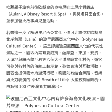
推薦親子旅客前往歐胡島的奧拉尼迪士尼度假飯店
（Aulani, A Disney Resort & Spa），與莫娜見面合影，
並參加營火故事與兒童活動。
若想進一步了解玻里尼西亞文化，也可走訪位於歐胡島
北岸萊耶（Lāʻie）的玻里尼西亞文化中心（Polynesian
Cultural Center），這是認識玻里尼西亞文化的代表性
景點之一。園區內設有夏威夷、薩摩亞、東加、斐濟、
大溪地與紐西蘭毛利等六個太平洋島嶼文化村落，遊客
可參與各村落的傳統工藝示範、歌舞表演與互動活動。
園區也提供獨木舟遊河行程，晚間則有結合舞蹈、音樂
與火刀表演的《HĀ: Breath of Life》大型夜間劇場秀，
由超過 100 位表演者共同演出。