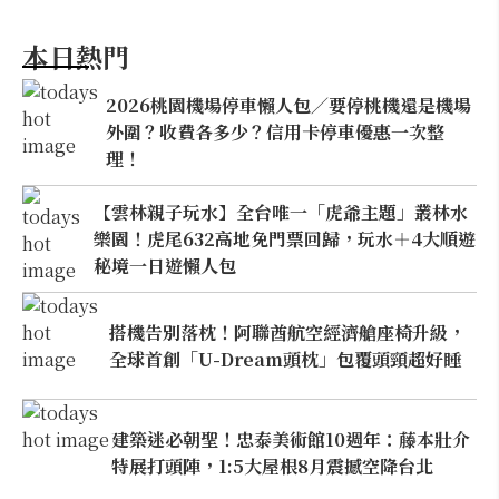
本日熱門
2026桃園機場停車懶人包／要停桃機還是機場
外圍？收費各多少？信用卡停車優惠一次整
理！
【雲林親子玩水】全台唯一「虎爺主題」叢林水
樂園！虎尾632高地免門票回歸，玩水＋4大順遊
秘境一日遊懶人包
搭機告別落枕！阿聯酋航空經濟艙座椅升級，
全球首創「U-Dream頭枕」包覆頭頸超好睡
建築迷必朝聖！忠泰美術館10週年：藤本壯介
特展打頭陣，1:5大屋根8月震撼空降台北