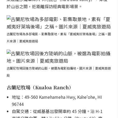
於山谷之間，近距離探訪經典電影場景。
古蘭尼牧場為多部電影、影集取景地，素有「夏威夷好萊塢後場」之稱。圖
片來源｜夏威夷旅遊局
古蘭尼牧場因後方陡峭的山脈，被選為電影拍攝地。圖片來源｜夏威夷旅遊
局
古蘭尼牧場（Kualoa Ranch）
地址：49-560 Kamehameha Hwy, Kāneʻohe, HI
96744
自駕交通：從威基基出發開車約 45 分鐘。沿 H-1