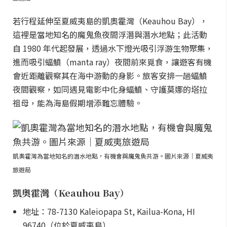
若行程延伸至夏威夷島的凱奧霍灣（Keauhou Bay），
這裡是當地知名的魔鬼魚夜間浮潛與潛水地點；此活動
自 1980 年代起發展，透過水下燈光吸引浮游生物聚集，
進而吸引蝠鱝（manta ray）夜間前來覓食，讓遊客有機
會近距離觀察其在海中游動的身影。旅客安排一趟蝠鱝
夜間觀察，如同遇見電影中化身蝠鱝、守護莫娜的塔拉
祖母，能為海島假期增添難忘體驗。
凱奧霍灣為當地知名的潛水地點，有機會與魔鬼魚共游。圖片來源｜夏威夷
旅遊局
凱奧霍灣（Keauhou Bay）
地址：78-7130 Kaleiopapa St, Kailua-Kona, HI
96740（位於夏威夷島）