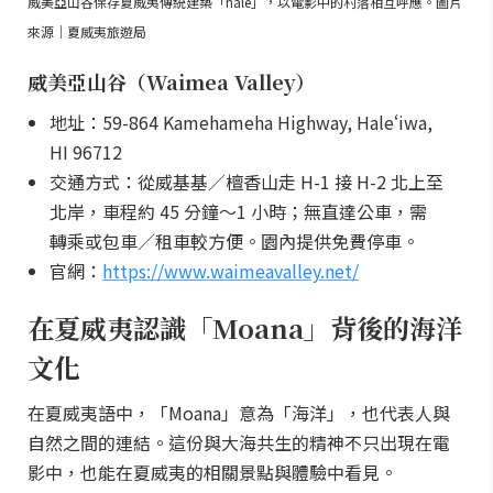
威美亞山谷保存夏威夷傳統建築「hale」，以電影中的村落相互呼應。圖片
來源｜夏威夷旅遊局
威美亞山谷（Waimea Valley）
地址：59-864 Kamehameha Highway, Haleʻiwa,
HI 96712
交通方式：從威基基／檀香山走 H-1 接 H-2 北上至
北岸，車程約 45 分鐘～1 小時；無直達公車，需
轉乘或包車／租車較方便。園內提供免費停車。
官網：
https://www.waimeavalley.net/
在夏威夷認識「Moana」背後的海洋
文化
在夏威夷語中，「Moana」意為「海洋」，也代表人與
自然之間的連結。這份與大海共生的精神不只出現在電
影中，也能在夏威夷的相關景點與體驗中看見。