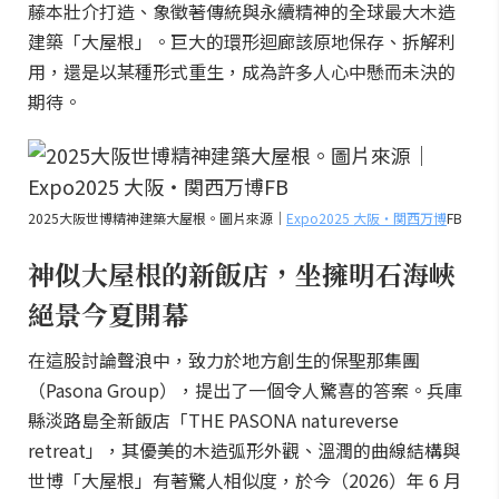
藤本壯介打造、象徵著傳統與永續精神的全球最大木造
建築「大屋根」。巨大的環形迴廊該原地保存、拆解利
用，還是以某種形式重生，成為許多人心中懸而未決的
期待。
2025大阪世博精神建築大屋根。圖片來源｜
Expo2025 大阪・関西万博
FB
神似大屋根的新飯店，坐擁明石海峽
絕景今夏開幕
在這股討論聲浪中，致力於地方創生的保聖那集團
（Pasona Group），提出了一個令人驚喜的答案。兵庫
縣淡路島全新飯店「THE PASONA natureverse
retreat」，其優美的木造弧形外觀、溫潤的曲線結構與
世博「大屋根」有著驚人相似度，於今（2026）年 6 月