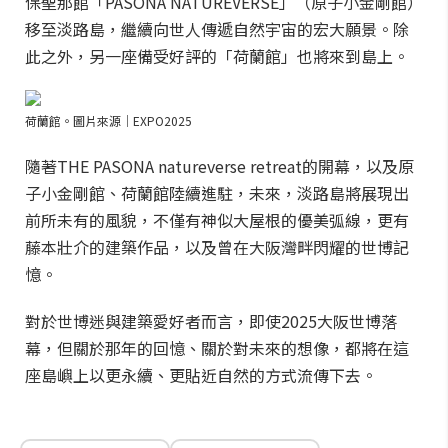
保聖那館「PASONA NATUREVERSE」（原子小金剛館）
移至淡路島，繼續向世人傳遞自然宇宙的宏大願景。除
此之外，另一座備受好評的「荷蘭館」也將來到島上。
荷蘭館。圖片來源｜EXPO2025
隨著THE PASONA natureverse retreat的開幕，以及原
子小金剛館、荷蘭館陸續進駐，未來，淡路島將展現出
前所未有的風貌，不僅有神似大屋根的優美弧線，更有
藤本壯介的建築作品，以及曾在大阪灣畔閃耀的世博記
憶。
對於世博迷與建築愛好者而言，即使2025大阪世博落
幕，但關於那年的回憶、關於對未來的想像，都將在這
座島嶼上以更永續、更貼近自然的方式流傳下去。