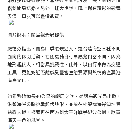
鄰近多樣遊樂設施，當地教堂氣氛浪漫唯美，很適合情
侶到關島結婚。另外，蛙大也說，晚上還有精彩的歌舞
表演，車友可以盡情觀賞。
圖片說明：關島觀光局提供
嚴德芬指出，關島四季氣候迷人，適合陸海空三種不同
面向的休閒活動，在關島騎自行車感覺相當不同，因為
地形起伏大，相當具挑戰性，此外，以自行車做為交通
工具，更能夠近距離感受豐富生態資源與熱情的查莫洛
南島文化。
騎乘路線總長40公里的鐵馬之旅，從關島觀光局出發，
沿著海岸公路挑戰起伏地形，並前往杜夢灣海岸知名景
點戀人岬，接著再往南方到太平洋戰爭紀念公園，欣賞
海天一色的風景。