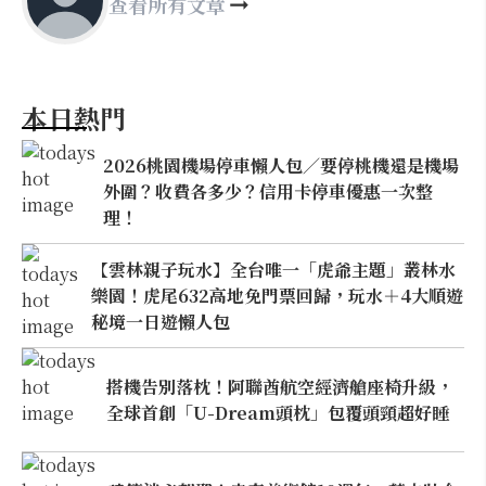
查看所有文章
本日熱門
2026桃園機場停車懶人包／要停桃機還是機場
外圍？收費各多少？信用卡停車優惠一次整
理！
【雲林親子玩水】全台唯一「虎爺主題」叢林水
樂園！虎尾632高地免門票回歸，玩水＋4大順遊
秘境一日遊懶人包
搭機告別落枕！阿聯酋航空經濟艙座椅升級，
全球首創「U-Dream頭枕」包覆頭頸超好睡