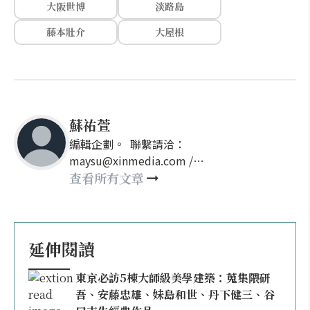
大阪世博
淡路島
藤本壯介
大屋根
蘇祐萱
編輯企劃。 聯繫請洽：
maysu@xinmedia.com /
may860527@gmail.com
查看所有文章
延伸閱讀
東京必訪5棟大師級美學建築：蒐集隈研
吾、安藤忠雄、妹島和世、丹下健三、谷