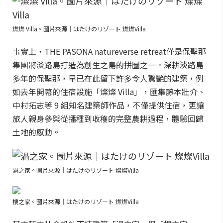
燦燦 Villa。圖片來源｜はたけのリゾート 燦燦Villa
事實上，THE PASONA natureverse retreat僅是保聖那
集團將淡路島打造為創生之島的拼圖之一。深耕淡路島
多年的保聖那，早已在此留下許多令人驚艷的建築，例
如去年開幕的住宿設施「燦燦 Villa」，匯集藤本壯介、
中村拓志等 9 組知名建築師作品，不僅提供住宿，更讓
旅人親身參與從播種到收穫的完整農耕過程，體驗回歸
土地的感動。
渦之家。圖片來源｜はたけのリゾート 燦燦Villa
樓之家。圖片來源｜はたけのリゾート 燦燦Villa