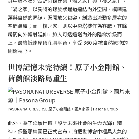
其中藤本壯介設計兩棟建築「渦之家」與「樓之家」。
「渦之家」以獨特的螺旋狀通道連結內外空間，模糊建
築與自然的界線，既開放又包容，創造出流動多層次的
空間體驗；而「樓之家」則以中央塔樓作為客廳，其餘
房間向外輻射延伸，旅人可透過塔內外的階梯拾級而
上，最終抵達屋頂花園平台，享受 360 度被自然擁抱的
開闊視野。
世博記憶未完待續！原子小金剛館、
荷蘭館淡路島重生
PASONA NATUREVERSE 原子小金剛館。圖片來源｜Pasona Group
此外，為了延續世博「設計未來社會的生命光輝」精
神，保聖那集團已正式宣布，將把世博會中極具人氣的