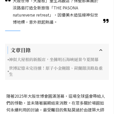
大阪世博「大屋根」重生為飯店？保聖那集團於
淡路島打造全新旅宿「THE PASONA
natureverse retreat」，因優美木造弧線神似世
博地標，意外掀起熱議。
文章目錄
神似大屋根的新飯店，坐擁明石海峽絕景今夏開幕
世博記憶未完待續！原子小金剛館、荷蘭館淡路島重
生
隨著2025年大阪世博會圓滿落幕，這場全球盛會帶給人
們的悸動，並未隨著展期結束消散。在眾多關於場館如
何永續利用的討論，最受矚目的焦點莫過於由建築大師