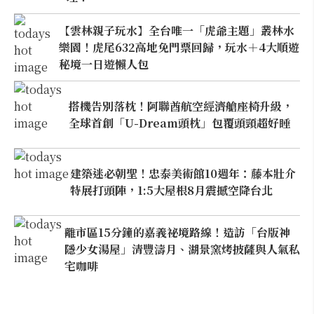
【雲林親子玩水】全台唯一「虎爺主題」叢林水
樂園！虎尾632高地免門票回歸，玩水＋4大順遊
秘境一日遊懶人包
搭機告別落枕！阿聯酋航空經濟艙座椅升級，
全球首創「U-Dream頭枕」包覆頭頸超好睡
建築迷必朝聖！忠泰美術館10週年：藤本壯介
特展打頭陣，1:5大屋根8月震撼空降台北
離市區15分鐘的嘉義祕境路線！造訪「台版神
隱少女湯屋」清豐濤月、湖景窯烤披薩與人氣私
宅咖啡