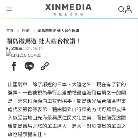
搜尋
首頁
>
旅遊
>
關島鐵馬遊 蛙大站台按讚！
關島鐵馬遊 蛙大站台按讚！
By
欣單車
2021/06/15
出國騎車，除了鄰近的日本、大陸之外，現在有了新的
選擇。一直被視為舉行浪漫婚禮最佳渡假島嶼之一的關
島，近來也頻頻向車友們招手，關島觀光局台灣區辦事
處代表嚴德芬表示，藉由騎乘自行車的方式可讓車友深
入感受當地山光海景與原住民文化之美；而日前受邀體
驗關島鐵馬之旅的單車達人－蛙大，對於關島的單車之
旅也是讚譽有佳。