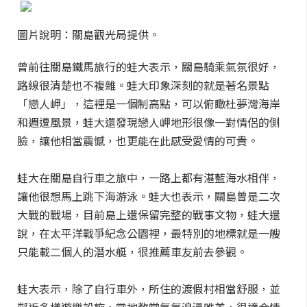
圖片說明：關島觀光局提供。
曾前往關島鐵馬旅行的蛙大表示，關島騎乘氣氛很好，
路線很清楚也不複雜。蛙大印象深刻的就是著名景點
「戀人岬」，這裡是一個制高點，可以俯瞰杜夢灣海岸
和週遭風景，蛙大還發現戀人岬地形很像一對情侶的側
臉，讓他相當震憾，也更能在此感受愛情的可貴。
蛙大在關島自行車之旅中，一路上都有湛藍海水相伴，
讓他很想馬上跳下海游泳。蛙大也表示，關島曾是二次
大戰的戰場，目前島上還保留完整的戰事文物，蛙大還
說，在太平洋戰爭紀念公園裡，最特別的地標就是一艘
只能載二個人的潛水艇，很推薦車友前去參觀。
蛙大表示，除了自行車外，所住的渡假村相當舒服，並