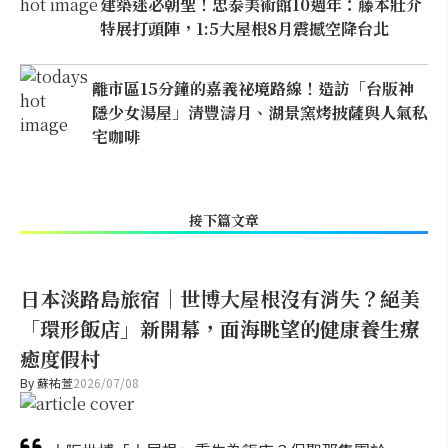
建築迷必朝聖！忠泰美術館10週年：藤本壯介
特展打頭陣，1:5大屋根8月震撼空降台北
離市區15分鐘的嘉義祕境路線！造訪「台版神
隱少女湯屋」清豐濤月、湖景窯烤披薩與人氣私
宅咖啡
接下篇文章
日本淡路島旅宿｜世博大屋根沒有消失？絕美
「環形飯店」新開幕，面海眺望的健康養生療
癒度假村
By
蘇祐萱
2026/07/08