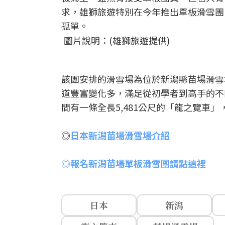
求，雄獅旅遊特別在今年推出單板滑雪團
孤單。
圖片說明：(雄獅旅遊提供)
該團安排的滑雪場為位於新潟縣苗場滑雪
道豐富變化多，滿足從初學者到高手的不
間有一條全長5,481公尺的「龍之覽車
◎
日本新潟苗場滑雪場介紹
◎報名新潟苗場單板滑雪團請點這裡
日本
新潟