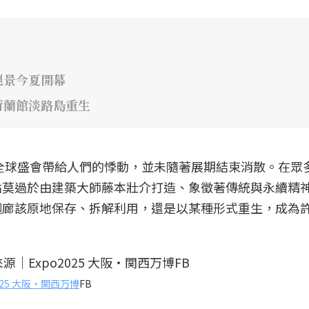
絕景今夏開幕
荷蘭館淡路島重生
場全球盛會帶給人們的悸動，並未隨著展期結束消散。在眾
點莫過於由建築大師藤本壯介打造、象徵著傳統與永續精
迴廊該原地保存、拆解利用，還是以某種形式重生，成為
2025 大阪・関西万博
FB