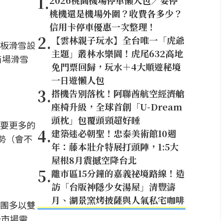
1
.
2026桃園機場停車懶人包／要停
桃機還是機場外圍？收費各多少？
信用卡停車優惠一次整理！
2
.
【雲林親子玩水】全台唯一「虎爺
板滑雪設
主題」叢林水樂園！虎尾632高地
苗場滑雪
免門票回歸，玩水＋4大順遊秘境
一日遊懶人包
3
.
搭機告別落枕！阿聯酋航空經濟艙
座椅升級，全球首創「U-Dream
頭枕」包覆頭頸超好睡
要更多的
4
.
建築迷必朝聖！忠泰美術館10週
勢（會不
年：藤本壯介特展打頭陣，1:5大
屋根8月震撼空降台北
5
.
離市區15分鐘的嘉義祕境路線！造
訪「台版神隱少女湯屋」清豐濤
月、湖景窯烤披薩與人氣私宅咖啡
團多以雙
一市場需