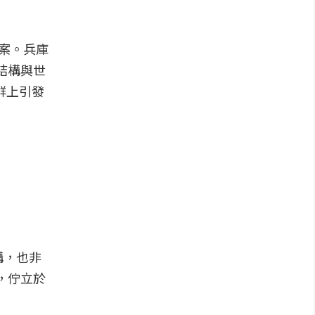
答案。兵庫
線結構與世
群上引發
構，也非
野，佇立於