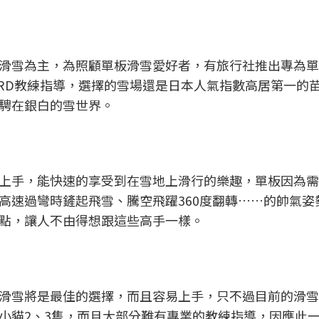
滑雪為主，為照顧單板滑雪愛好者，有旅行社推出專為單
ARD教練指導，選擇的雪場還是日本人氣指數高居第一的
騁在銀白的雪世界。
上手，能快速的享受到在雪地上滑行的樂趣，單板因為需
高速過彎時鏟起飛雪、騰空飛躍360度翻轉……的帥氣姿
點，讓人不由得想跟這些高手一樣。
滑雪將是最佳的選擇，而且容易上手，只不過目前的滑雪
小貓2、3隻，而且大部分難有專業的教練指導，因應此