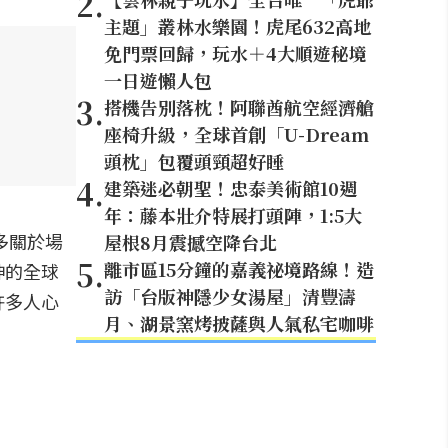
2
.
主題」叢林水樂園！虎尾632高地
免門票回歸，玩水＋4大順遊秘境
一日遊懶人包
3
.
搭機告別落枕！阿聯酋航空經濟艙
座椅升級，全球首創「U-Dream
頭枕」包覆頭頸超好睡
4
.
建築迷必朝聖！忠泰美術館10週
年：藤本壯介特展打頭陣，1:5大
多關於場
屋根8月震撼空降台北
5
.
離市區15分鐘的嘉義祕境路線！造
神的全球
訪「台版神隱少女湯屋」清豐濤
許多人心
月、湖景窯烤披薩與人氣私宅咖啡