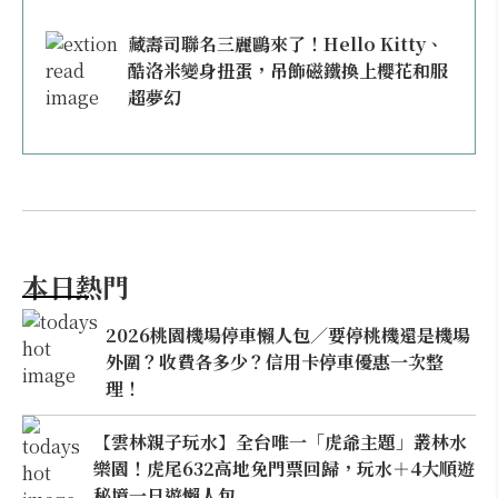
藏壽司聯名三麗鷗來了！Hello Kitty、
酷洛米變身扭蛋，吊飾磁鐵換上櫻花和服
超夢幻
本日熱門
2026桃園機場停車懶人包／要停桃機還是機場
外圍？收費各多少？信用卡停車優惠一次整
理！
【雲林親子玩水】全台唯一「虎爺主題」叢林水
樂園！虎尾632高地免門票回歸，玩水＋4大順遊
秘境一日遊懶人包