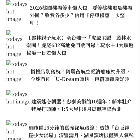
2026桃園機場停車懶人包／要停桃機還是機場
外圍？收費各多少？信用卡停車優惠一次整
理！
【雲林親子玩水】全台唯一「虎爺主題」叢林水
樂園！虎尾632高地免門票回歸，玩水＋4大順遊
秘境一日遊懶人包
搭機告別落枕！阿聯酋航空經濟艙座椅升級，
全球首創「U-Dream頭枕」包覆頭頸超好睡
建築迷必朝聖！忠泰美術館10週年：藤本壯介
特展打頭陣，1:5大屋根8月震撼空降台北
離市區15分鐘的嘉義祕境路線！造訪「台版神
隱少女湯屋」清豐濤月、湖景窯烤披薩與人氣私