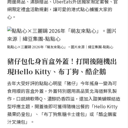
周邊商品、滿額贈品、UberEats外送獨家限定套餐、官
網限定禮盒活動規劃，讓可愛的港式點心擄獲大家的
心。
點點心×三麗鷗 2026年「萌友來點心」。圖片來源｜緯豆集團-點點心
豬仔包化身盲盒外蓋！打開後隨機出
現Hello Kitty、布丁狗、酷企鵝
去年大受好評的點點心明星「豬仔」今年搖身一變為可
食用版的盲盒外蓋，外蓋特別選用高品質北海道鮮乳製
作，口感綿軟帶Q、濃醇奶香四溢，還加入甜美蝴蝶結造
型呼應主題，開蓋後即可獲得隨機出餐的「Hello Kitty
蘋果奶皇包」、「布丁狗焦糖卡士達包」或「酷企鵝蜜
汁叉燒包」。