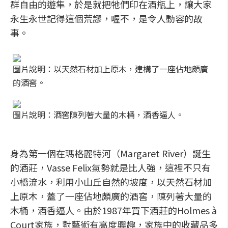
群自由的遊隼，於是就把牠們印在酒瓶上，讓大家
永生永世記得這個荒謬，喔不，是令人動容的故
事。
圖片說明：以天然石材加上原木，建構了一座佔地頗廣
的酒窖。
圖片說明：酒窖陳列著大量的木桶，酒香逼人。
身為第一個在瑪格麗特河（Margaret River）誕生
的酒莊，Vasse Felix氣勢就是比人強，這裡不只有
小橋流水，利用小山丘自然的坡度，以天然石材加
上原木，蓋了一座佔地頗廣的酒窖，陳列著大量的
木桶，酒香逼人。由於1987年買下酒莊的Holmes à
Court家族，對藝術有高度興趣，家族中的收藏品多