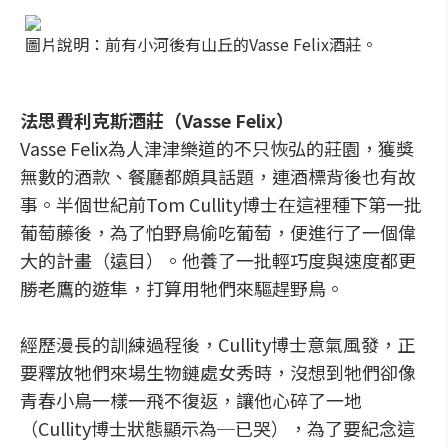
圖片說明：前有小河後有山丘的Vasse Felix酒莊。
法思費利克斯酒莊（Vasse Felix）
Vasse Felix為人津津樂道的不只恢弘的莊園，獲獎
無數的酒款、餐廳都頗具話題，連酒標背後也有故
事。半個世紀前Tom Cullity博士在這裡種下第一批
葡萄藤後，為了怕野鳥偷吃葡萄，便進行了一個偉
大的計畫（遠目）。他養了一批輕巧度與速度都更
勝老鷹的遊隼，打算用牠們來驅趕野鳥。
經歷漫長的訓練過程後，Cullity博士意氣風發，正
要釋放牠們來場生物鏈處女秀時，沒想到牠們卻像
青春小鳥一樣一飛不復返，讓他心碎了一地
（Cullity博士狀態顯示為─已哭），為了要紀念這