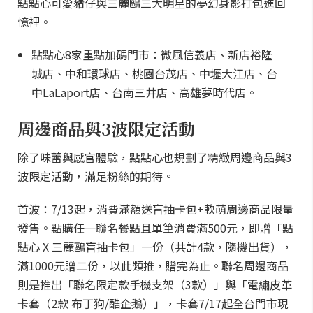
點點心可愛豬仔與三麗鷗三大明星的夢幻身影打包進回
憶裡。
點點心8家重點加碼門市：微風信義店、新店裕隆
城店、中和環球店、桃園台茂店、中壢大江店、台
中LaLaport店、台南三井店、高雄夢時代店。
周邊商品與3波限定活動
除了味蕾與感官體驗，點點心也規劃了精緻周邊商品與3
波限定活動，滿足粉絲的期待。
首波：7/13起，消費滿額送盲抽卡包+軟萌周邊商品限量
發售。點購任一聯名餐點且單筆消費滿500元，即贈「點
點心 X 三麗鷗盲抽卡包」一份（共計4款，隨機出貨），
滿1000元贈二份，以此類推，贈完為止。聯名周邊商品
則是推出「聯名限定款手機支架（3款）」與「電繡皮革
卡套（2款 布丁狗/酷企鵝）」，卡套7/17起全台門市現