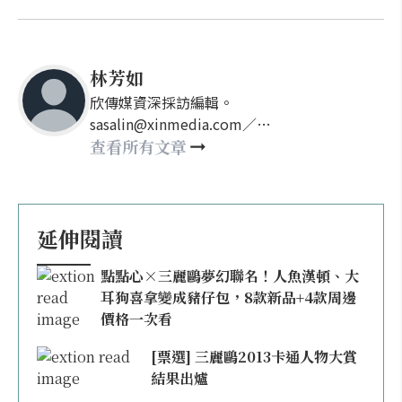
林芳如
欣傳媒資深採訪編輯。
sasalin@xinmedia.com／
happy21917@gmail.com
查看所有文章
延伸閱讀
點點心×三麗鷗夢幻聯名！人魚漢頓、大
耳狗喜拿變成豬仔包，8款新品+4款周邊
價格一次看
[票選] 三麗鷗2013卡通人物大賞
結果出爐