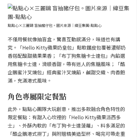
點點心×三麗鷗 盲抽豬仔包。圖片來源｜緯豆集團-點點心
不僅用餐就像抽盲盒，驚喜互動感滿分，味道也有講
究。「Hello Kitty蘋果奶皇包」鬆軟麵皮包覆著濃郁奶
香搭配酸甜蘋果果香；「布丁狗焦糖卡士達包」內餡選
用焦糖卡士達，滑順香甜，帶有迷人的焦糖風味；「酷
企鵝蜜汁叉燒包」經典蜜汁叉燒餡，鹹甜交織、肉香飽
滿，充滿港式風味。
角色專屬限定餐點
此外，點點心團隊大玩創意，推出多款融合角色特性的
限定餐點：有甜入心坎裡的「Hello Kitty蘋果派西多
士」、外酥內軟的「布丁狗卡士達菠蘿」、料多滿足的
「酷企鵝港式撈丁」與附贈精美造型杯、喝完可帶走重