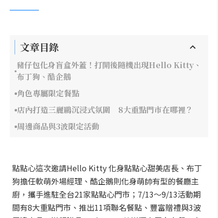
文章目錄
豬仔包化身盲盒外蓋！打開後隨機出現Hello Kitty、
布丁狗、酷企鵝
角色專屬限定餐點
店內打造三麗鷗沉浸式氛圍 8大重點門市在哪裡？
周邊商品與3波限定活動
點點心這次邀請Hello Kitty 化身點點心甜美店長、布丁
狗擔任軟萌外場經理、酷企鵝則化身萌帥有型的餐廳主
廚，攜手進駐全台21家點點心門市；7/13～9/13活動期
間有8大重點門市、推出11項聯名餐點、豐富贈禮與3波