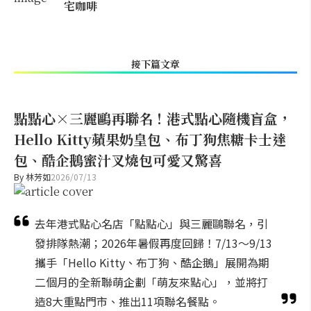
宅咖啡
接下篇文章
點點心×三麗鷗再聯名！港式點心隨機盲盒，
Hello Kitty蘋果奶皇包、布丁狗焦糖卡士達
包、酷企鵝蜜汁叉燒包可愛又驚喜
By
林芳如
2026/07/13
去年港式點心名店「點點心」與三麗鷗聯名，引
發排隊熱潮；2026年暑假再度回歸！7/13～9/13
攜手「Hello Kitty、布丁狗、酷企鵝」展開為期
二個月的全新聯萌企劃「萌友來點心」，並將打
造8大重點門市、推出11項聯名餐點。