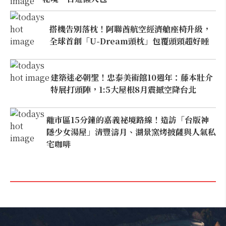
搭機告別落枕！阿聯酋航空經濟艙座椅升級，
全球首創「U-Dream頭枕」包覆頭頸超好睡
建築迷必朝聖！忠泰美術館10週年：藤本壯介
特展打頭陣，1:5大屋根8月震撼空降台北
離市區15分鐘的嘉義祕境路線！造訪「台版神
隱少女湯屋」清豐濤月、湖景窯烤披薩與人氣私
宅咖啡