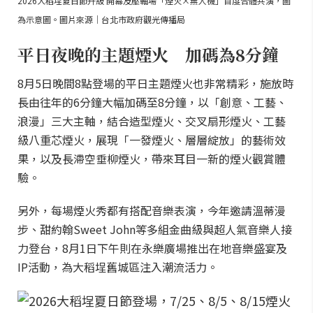
2026大稻埕夏日節升級 開幕及壓軸場「煙火×無人機」首度合體共演，圖
為示意圖。圖片來源｜台北市政府觀光傳播局
平日夜晚的主題煙火 加碼為8分鐘
8月5日晚間8點登場的平日主題煙火也非常精彩，施放時
長由往年的6分鐘大幅加碼至8分鐘，以「創意、工藝、
浪漫」三大主軸，結合造型煙火、交叉扇形煙火、工藝
級八重芯煙火，展現「一發煙火、層層綻放」的藝術效
果，以及長滯空垂柳煙火，帶來耳目一新的煙火觀賞體
驗。
另外，每場煙火秀都有搭配音樂表演，今年邀請溫蒂漫
步、甜約翰Sweet John等多組金曲級與超人氣音樂人接
力登台，8月1日下午則在永樂廣場推出在地音樂盛宴及
IP活動，為大稻埕舊城區注入潮流活力。