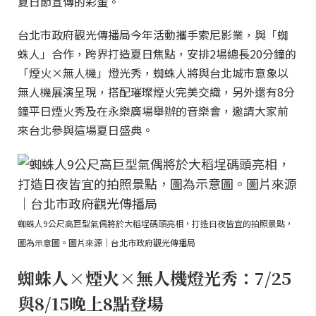
夏日節宣傳的彩蛋。
台北市政府觀光傳播局今年活動攜手索尼影業，與「蜘
蛛人」合作，跨界打造夏日焦點，安排2場總長20分鐘的
「煙火×無人機」燈光秀，蜘蛛人將與台北城市意象以
無人機展演呈現，搭配璀璨煙火完美交織，另外還有8分
鐘平日煙火秀及在永樂廣場舉辦的音樂會，邀請大家前
來台北參與這場夏日盛典。
蜘蛛人9公尺高巨型氣偶將於大稻埕碼頭亮相，打造日夜皆宜的拍照景點，
圖為示意圖。圖片來源｜台北市政府觀光傳播局
蜘蛛人×煙火×無人機燈光秀：7/25
與8/15晚上8點登場