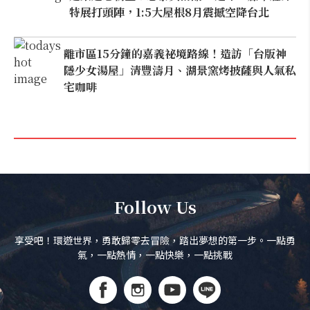
特展打頭陣，1:5大屋根8月震撼空降台北
離市區15分鐘的嘉義祕境路線！造訪「台版神
隱少女湯屋」清豐濤月、湖景窯烤披薩與人氣私
宅咖啡
Follow Us
享受吧！環遊世界，勇敢歸零去冒險，踏出夢想的第一步。一點勇
氣，一點熱情，一點快樂，一點挑戰