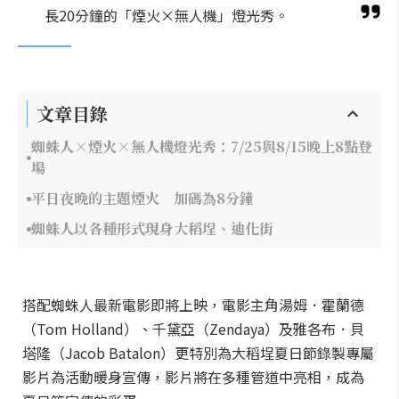
長20分鐘的「煙火×無人機」燈光秀。
文章目錄
蜘蛛人×煙火×無人機燈光秀：7/25與8/15晚上8點登
場
平日夜晚的主題煙火 加碼為8分鐘
蜘蛛人以各種形式現身大稻埕、迪化街
搭配蜘蛛人最新電影即將上映，電影主角湯姆．霍蘭德
（Tom Holland）、千黛亞（Zendaya）及雅各布．貝
塔隆（Jacob Batalon）更特別為大稻埕夏日節錄製專屬
影片為活動暖身宣傳，影片將在多種管道中亮相，成為