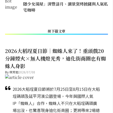
隱少女湯屋」清豐濤月、湖景窯烤披薩與人氣私
宅咖啡
接下篇文章
2026大稻埕夏日節｜蜘蛛人來了！重頭戲20
分鐘煙火×無人機燈光秀，迪化街商圈也有蜘
蛛人身影
By
林芳如
2026/07/08
2026大稻埕夏日節將於7月25日至8月15日在大稻
埕碼頭及延平河濱公園登場，今年與國際人氣
IP「蜘蛛人」合作，蜘蛛人不只在大稻埕碼頭廣
場出沒，也驚喜現身迪化街商圈；更將帶來2場總