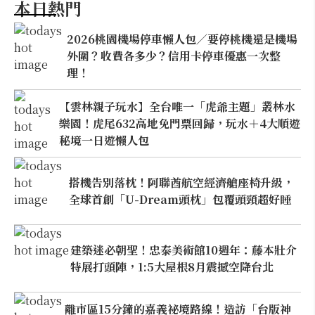
本日熱門
2026桃園機場停車懶人包／要停桃機還是機場
外圍？收費各多少？信用卡停車優惠一次整
理！
【雲林親子玩水】全台唯一「虎爺主題」叢林水
樂園！虎尾632高地免門票回歸，玩水＋4大順遊
秘境一日遊懶人包
搭機告別落枕！阿聯酋航空經濟艙座椅升級，
全球首創「U-Dream頭枕」包覆頭頸超好睡
建築迷必朝聖！忠泰美術館10週年：藤本壯介
特展打頭陣，1:5大屋根8月震撼空降台北
離市區15分鐘的嘉義祕境路線！造訪「台版神