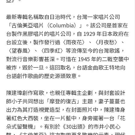
最新專輯名稱取自日治時代，台灣一家唱片公司
「古倫美亞唱片（Columbia）」。該公司是首家在
台製作黑膠唱片的唱片公司，自 1929 年日本政府在
台設立後，製作發行過〈雨夜花〉、〈月夜愁〉、
〈望春風〉、〈四季紅〉等流傳至今的台灣歌謠，
對流行音樂影響甚深。可惜在 1945 年的二戰空襲中
被炸，毀於一旦。這回取名，台語金曲歌王特地向
台語創作歌曲的歷史源頭致意。
陳建瑋創作寫歌，也親任專輯主企劃，與封套設計
師小子共同想出「摩登的復古」主題，妻子蔓蔓也
出力為其打造視覺造型，在封面照片中，陳建瑋身
著紅色大西裝，坐在一片藍中，身旁擺著一台「花
朵式留聲機」。有別於《30出頭》的市井小民心
聲，《古倫美亞》這次取用更多歡樂的元素，現代