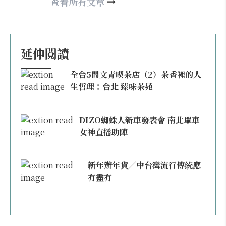
happy21917@gmail.com
查看所有文章
延伸閱讀
全台5間文青喫茶店（2）茶香裡的人
生哲理：台北 臻味茶苑
DIZO蜘蛛人新車發表會 南北單車
女神直播助陣
新年辦年貨／中台灣流行傳統應
有盡有