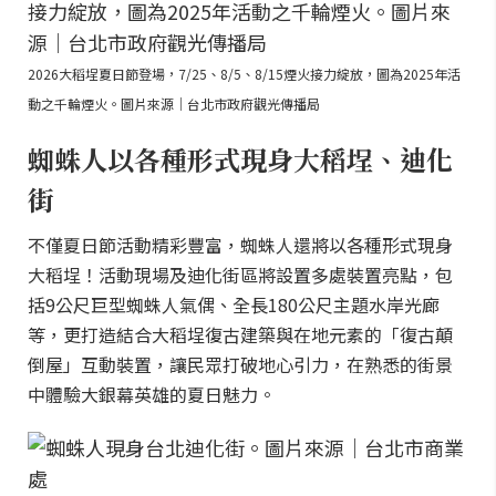
2026大稻埕夏日節登場，7/25、8/5、8/15煙火接力綻放，圖為2025年活
動之千輪煙火。圖片來源｜台北市政府觀光傳播局
蜘蛛人以各種形式現身大稻埕、迪化
街
不僅夏日節活動精彩豐富，蜘蛛人還將以各種形式現身
大稻埕！活動現場及迪化街區將設置多處裝置亮點，包
括9公尺巨型蜘蛛人氣偶、全長180公尺主題水岸光廊
等，更打造結合大稻埕復古建築與在地元素的「復古顛
倒屋」互動裝置，讓民眾打破地心引力，在熟悉的街景
中體驗大銀幕英雄的夏日魅力。