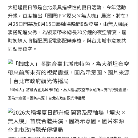
大稻埕夏日節是台北最具指標性的夏日活動，今年活動
升級，首度推出「國際IP×煙火×無人機」展演，將在7
月25日開幕及8月15日壓軸場晚間8點登場，由無人機展
演搭配煙火秀，為觀眾帶來總長20分鐘的夜空饗宴，屆
時蜘蛛人將搭配原版電影配樂穿梭，與台北城市意象共
同點亮夜空。
「蜘蛛人」將融合臺北城市特色，為大稻埕夜空帶來前所未有的視覺震撼，
圖為示意圖。圖片來源｜台北市政府觀光傳播局