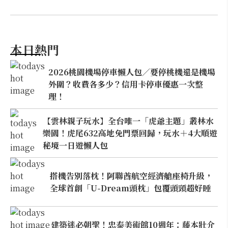
本日熱門
2026桃園機場停車懶人包／要停桃機還是機場
外圍？收費各多少？信用卡停車優惠一次整
理！
【雲林親子玩水】全台唯一「虎爺主題」叢林水
樂園！虎尾632高地免門票回歸，玩水＋4大順遊
秘境一日遊懶人包
搭機告別落枕！阿聯酋航空經濟艙座椅升級，
全球首創「U-Dream頭枕」包覆頭頸超好睡
建築迷必朝聖！忠泰美術館10週年：藤本壯介