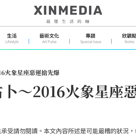
生活
藝術文化
專題
欣觀
Lifestyle
Art Pulse
Special Issue
Notes
16火象星座惡運搶先爆
占卜～2016火象星座
法承受請勿閱讀。本文內容所述是可能最糟的狀況，