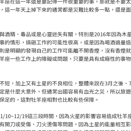
羊座在這一年還是要記得一件很重要的事，那就是不要太
，這一年天上掉下來的通常都是災難比較多一點，還是面
與酒精、毒品或是心靈迷失有關，特別是2016年因為木
事的情形，搞砸工作的可能性很高，或是因為喝酒過量造
則是明顯的發現自己的工作可能離不開香煙，沒有香煙就
羊座一些工作上的障礙或問題，只要是具有成癮性的事物
不短，加上又有土星的不良相位，整體來說在3月之後、
定是什麼大意外，但通常出國容易有血光之災，所以旅遊
保足的，這對牡羊座相對也比較有些保障。
/02、11/10~12/19這三段時間，因為火星的影響容易造成牡
有開刀或受傷、刀火燙傷等問題，因為土星的能量相互影