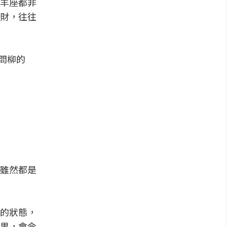
羊座都非
財，往往
花問柳的
雖然都是
的狀態，
果，會令