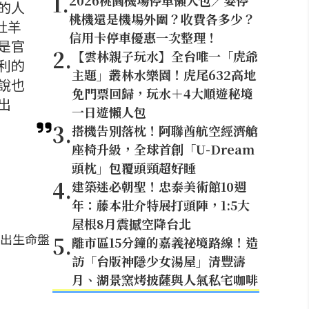
1
.
2026桃園機場停車懶人包／要停
的人
桃機還是機場外圍？收費各多少？
牡羊
信用卡停車優惠一次整理！
是官
2
.
【雲林親子玩水】全台唯一「虎爺
利的
主題」叢林水樂園！虎尾632高地
說也
免門票回歸，玩水＋4大順遊秘境
出
一日遊懶人包
3
.
搭機告別落枕！阿聯酋航空經濟艙
座椅升級，全球首創「U-Dream
頭枕」包覆頭頸超好睡
4
.
建築迷必朝聖！忠泰美術館10週
年：藤本壯介特展打頭陣，1:5大
屋根8月震撼空降台北
出生命盤
5
.
離市區15分鐘的嘉義祕境路線！造
訪「台版神隱少女湯屋」清豐濤
月、湖景窯烤披薩與人氣私宅咖啡