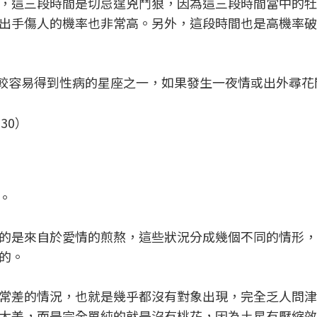
，這三段時間是切忌逞兇鬥狠，因為這三段時間當中的牡
出手傷人的機率也非常高。另外，這段時間也是高機率破
也是比較容易得到性病的星座之一，如果發生一夜情或出外尋
330）
。
的是來自於愛情的煎熬，這些狀況分成幾個不同的情形，
的。
常差的情況，也就是幾乎都沒有對象出現，完全乏人問津
太差，而是完全單純的就是沒有桃花，因為土星有壓縮效