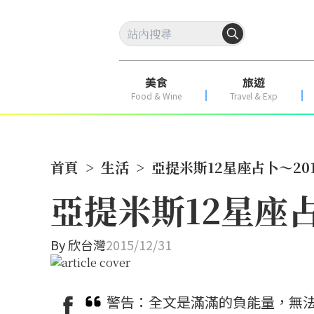
美食
旅遊
Food & Wine
Travel & Exp
首頁
>
生活
>
亞提米斯12星座占卜～20
亞提米斯12星座
By
欣台灣
2015/12/31
警告：全文是滿滿的負能量，無