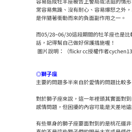
容易造成牡羊座被告上警局或法庭的情形
常容易焦躁、沒有耐心、容易爆怒之外，
是伴隨著衝動而來的負面副作用之一。
而05/28~06/30這段期間的牡羊座
話，記得幫自己做好保護措施喔！
圖片說明：（flickr cc授權作者cychen1
◎獅子座
主要的問題多半來自於愛情的問題比較多
對於獅子座來說，這一年裡頭其實面對到
感情問題，但困擾的內容可能是天差地遠
有些單身的獅子座要面對到的是桃花運非
真的不是這些獅子們的眼光太高或是條件