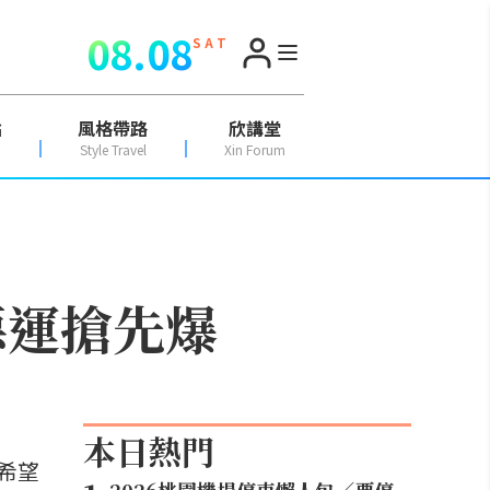
08.08
S A T
點
風格帶路
欣講堂
Style Travel
Xin Forum
惡運搶先爆
本日熱門
希望