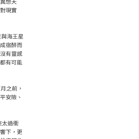
異想天
對現實
星與海王星
成宿醉而
沒有靈感
都有可能
7月之前，
平安險、
羊座太過衝
響下，更