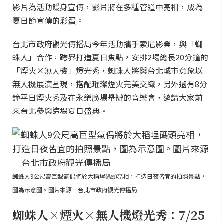
影片為活動暖身宣傳，影片將在多種管道中亮相，成為
夏日節宣傳的彩蛋。
台北市政府觀光傳播局今年活動攜手索尼影業，與「蜘
蛛人」合作，跨界打造夏日焦點，安排2場總長20分鐘的
「煙火×無人機」燈光秀，蜘蛛人將與台北城市意象以
無人機展演呈現，搭配璀璨煙火完美交織，另外還有8分
鐘平日煙火秀及在永樂廣場舉辦的音樂會，邀請大家前
來台北參與這場夏日盛典。
蜘蛛人9公尺高巨型氣偶將於大稻埕碼頭亮相，打造日夜皆宜的拍照景點，
圖為示意圖。圖片來源｜台北市政府觀光傳播局
蜘蛛人×煙火×無人機燈光秀：7/25