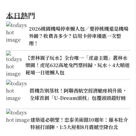
本日熱門
2026桃園機場停車懶人包／要停桃機還是機場
外圍？收費各多少？信用卡停車優惠一次整
理！
【雲林親子玩水】全台唯一「虎爺主題」叢林水
樂園！虎尾632高地免門票回歸，玩水＋4大順遊
秘境一日遊懶人包
搭機告別落枕！阿聯酋航空經濟艙座椅升級，
全球首創「U-Dream頭枕」包覆頭頸超好睡
建築迷必朝聖！忠泰美術館10週年：藤本壯介
特展打頭陣，1:5大屋根8月震撼空降台北