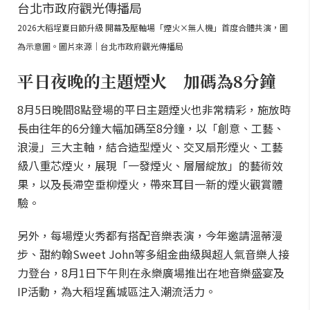
2026大稻埕夏日節升級 開幕及壓軸場「煙火×無人機」首度合體共演，圖
為示意圖。圖片來源｜台北市政府觀光傳播局
平日夜晚的主題煙火 加碼為8分鐘
8月5日晚間8點登場的平日主題煙火也非常精彩，施放時
長由往年的6分鐘大幅加碼至8分鐘，以「創意、工藝、
浪漫」三大主軸，結合造型煙火、交叉扇形煙火、工藝
級八重芯煙火，展現「一發煙火、層層綻放」的藝術效
果，以及長滯空垂柳煙火，帶來耳目一新的煙火觀賞體
驗。
另外，每場煙火秀都有搭配音樂表演，今年邀請溫蒂漫
步、甜約翰Sweet John等多組金曲級與超人氣音樂人接
力登台，8月1日下午則在永樂廣場推出在地音樂盛宴及
IP活動，為大稻埕舊城區注入潮流活力。