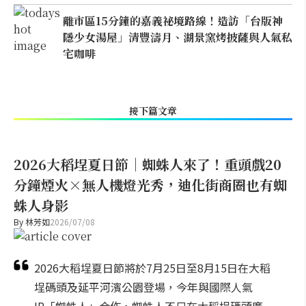
離市區15分鐘的嘉義祕境路線！造訪「台版神
隱少女湯屋」清豐濤月、湖景窯烤披薩與人氣私
宅咖啡
接下篇文章
2026大稻埕夏日節｜蜘蛛人來了！重頭戲20
分鐘煙火×無人機燈光秀，迪化街商圈也有蜘
蛛人身影
By
林芳如
2026/07/08
2026大稻埕夏日節將於7月25日至8月15日在大稻
埕碼頭及延平河濱公園登場，今年與國際人氣