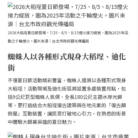
2026大稻埕夏日節登場，7/25、8/5、8/15煙火接力綻放，圖為2025年活
動之千輪煙火。圖片來源｜台北市政府觀光傳播局
蜘蛛人以各種形式現身大稻埕、迪化
街
不僅夏日節活動精彩豐富，蜘蛛人還將以各種形式現身
大稻埕！活動現場及迪化街區將設置多處裝置亮點，包
括9公尺巨型蜘蛛人氣偶、全長180公尺主題水岸光廊
等，更打造結合大稻埕復古建築與在地元素的「復古顛
倒屋」互動裝置，讓民眾打破地心引力，在熟悉的街景
中體驗大銀幕英雄的夏日魅力。