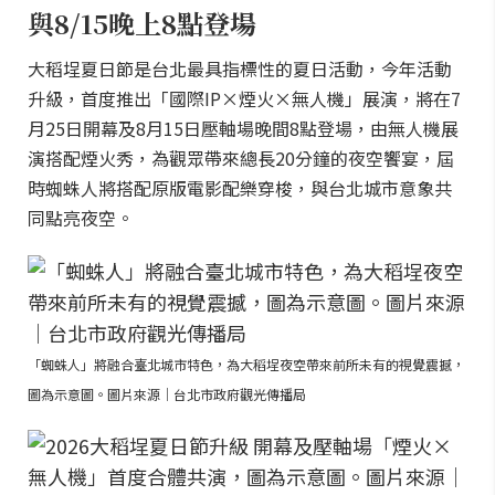
與8/15晚上8點登場
大稻埕夏日節是台北最具指標性的夏日活動，今年活動
升級，首度推出「國際IP×煙火×無人機」展演，將在7
月25日開幕及8月15日壓軸場晚間8點登場，由無人機展
演搭配煙火秀，為觀眾帶來總長20分鐘的夜空饗宴，屆
時蜘蛛人將搭配原版電影配樂穿梭，與台北城市意象共
同點亮夜空。
「蜘蛛人」將融合臺北城市特色，為大稻埕夜空帶來前所未有的視覺震撼，
圖為示意圖。圖片來源｜台北市政府觀光傳播局