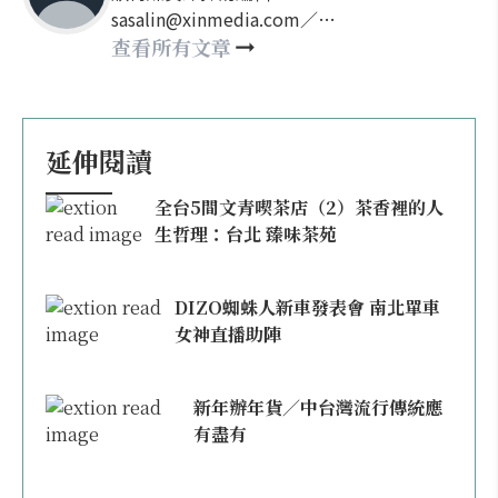
sasalin@xinmedia.com／
happy21917@gmail.com
查看所有文章
延伸閱讀
全台5間文青喫茶店（2）茶香裡的人
生哲理：台北 臻味茶苑
DIZO蜘蛛人新車發表會 南北單車
女神直播助陣
新年辦年貨／中台灣流行傳統應
有盡有