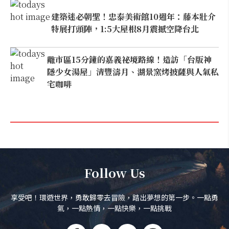
建築迷必朝聖！忠泰美術館10週年：藤本壯介
特展打頭陣，1:5大屋根8月震撼空降台北
離市區15分鐘的嘉義祕境路線！造訪「台版神
隱少女湯屋」清豐濤月、湖景窯烤披薩與人氣私
宅咖啡
Follow Us
享受吧！環遊世界，勇敢歸零去冒險，踏出夢想的第一步。一點勇
氣，一點熱情，一點快樂，一點挑戰