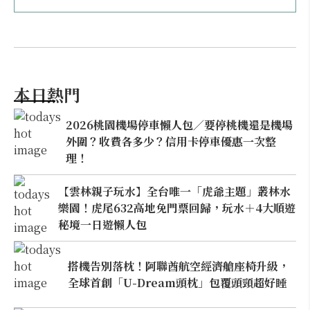
本日熱門
2026桃園機場停車懶人包／要停桃機還是機場
外圍？收費各多少？信用卡停車優惠一次整
理！
【雲林親子玩水】全台唯一「虎爺主題」叢林水
樂園！虎尾632高地免門票回歸，玩水＋4大順遊
秘境一日遊懶人包
搭機告別落枕！阿聯酋航空經濟艙座椅升級，
全球首創「U-Dream頭枕」包覆頭頸超好睡