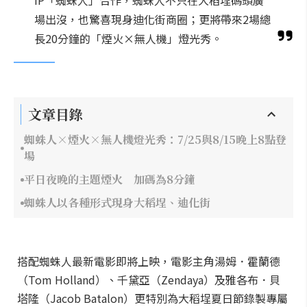
IP「蜘蛛人」合作，蜘蛛人不只在大稻埕碼頭廣
場出沒，也驚喜現身迪化街商圈；更將帶來2場總
長20分鐘的「煙火×無人機」燈光秀。
文章目錄
蜘蛛人×煙火×無人機燈光秀：7/25與8/15晚上8點登
場
平日夜晚的主題煙火 加碼為8分鐘
蜘蛛人以各種形式現身大稻埕、迪化街
搭配蜘蛛人最新電影即將上映，電影主角湯姆．霍蘭德
（Tom Holland）、千黛亞（Zendaya）及雅各布．貝
塔隆（Jacob Batalon）更特別為大稻埕夏日節錄製專屬