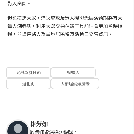
帶入商圈。
但也提醒大家，煙火施放及無人機燈光展演預期將有大
量人潮參與，利用大眾交通運輸工具前往會更加省時順
暢，並請用路人及當地居民留意活動日交管資訊。
大稻埕夏日節
蜘蛛人
迪化街
大稻埕碼頭廣場
林芳如
欣傳媒資深採訪編輯。