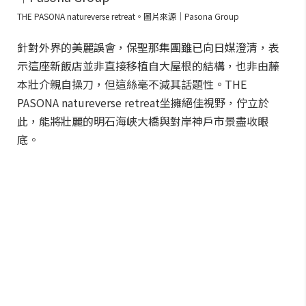
THE PASONA natureverse retreat。圖片來源｜Pasona Group
針對外界的美麗誤會，保聖那集團雖已向日媒澄清，表
示這座新飯店並非直接移植自大屋根的結構，也非由藤
本壯介親自操刀，但這絲毫不減其話題性。THE
PASONA natureverse retreat坐擁絕佳視野，佇立於
此，能將壯麗的明石海峽大橋與對岸神戶市景盡收眼
底。