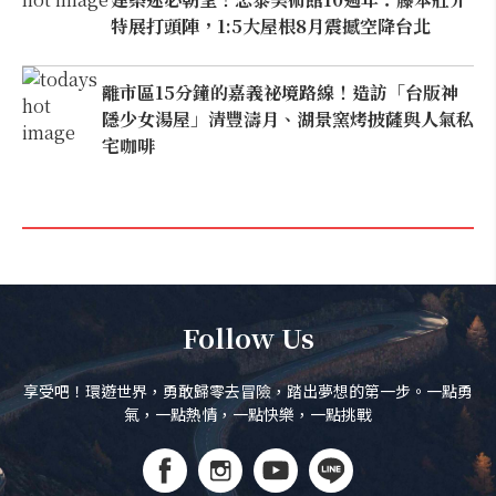
特展打頭陣，1:5大屋根8月震撼空降台北
離市區15分鐘的嘉義祕境路線！造訪「台版神
隱少女湯屋」清豐濤月、湖景窯烤披薩與人氣私
宅咖啡
Follow Us
享受吧！環遊世界，勇敢歸零去冒險，踏出夢想的第一步。一點勇
氣，一點熱情，一點快樂，一點挑戰