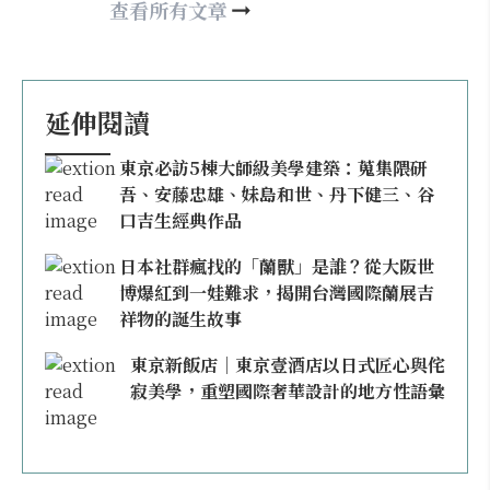
may860527@gmail.com
查看所有文章
延伸閱讀
東京必訪5棟大師級美學建築：蒐集隈研
吾、安藤忠雄、妹島和世、丹下健三、谷
口吉生經典作品
日本社群瘋找的「蘭獸」是誰？從大阪世
博爆紅到一娃難求，揭開台灣國際蘭展吉
祥物的誕生故事
東京新飯店｜東京壹酒店以日式匠心與侘
寂美學，重塑國際奢華設計的地方性語彙