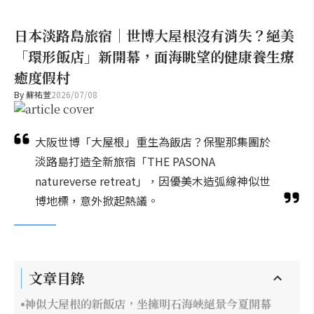
日本淡路島旅宿｜世博大屋根沒有消失？絕美
「環形飯店」新開幕，面海眺望的健康養生療
癒度假村
By
蘇祐萱
2026/07/08
大阪世博「大屋根」重生為飯店？保聖那集團於
淡路島打造全新旅宿「THE PASONA
natureverse retreat」，因優美木造弧線神似世
博地標，意外掀起熱議。
文章目錄
神似大屋根的新飯店，坐擁明石海峽絕景今夏開幕