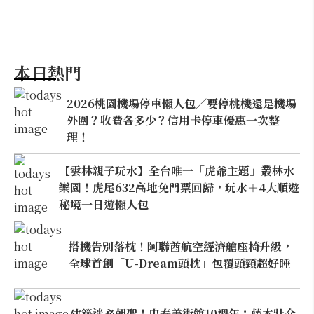
本日熱門
2026桃園機場停車懶人包／要停桃機還是機場
外圍？收費各多少？信用卡停車優惠一次整
理！
【雲林親子玩水】全台唯一「虎爺主題」叢林水
樂園！虎尾632高地免門票回歸，玩水＋4大順遊
秘境一日遊懶人包
搭機告別落枕！阿聯酋航空經濟艙座椅升級，
全球首創「U-Dream頭枕」包覆頭頸超好睡
建築迷必朝聖！忠泰美術館10週年：藤本壯介