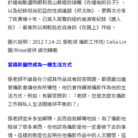
於緬甸動盪時期和翁山蘇姬的接觸《在緬甸的日子》，
以及紀錄坦尚尼亞的性病議題《邦戈熱》，更再次分享
了耗費幾十年、已漸入尾聲的紐約偷渡客紀錄《唐人
街》，最後則以與較貼近自身的《在路上》作結。
圖片說明：2012 7.14-21 張乾琦 攝影工作坊/ Celia Lin
圖/Rinse提供 請勿轉載
當攝影儼然成為一種生活方式
張老師不論是在介紹其作品或者回答問題，都透露出儘
管攝影會讓他有所犧牲，他仍會持續將攝影作為他的生
活方式。例如，有觀眾問到：「老師，您是怎麼在攝影
工作與私人生活間維持平衡的？」
張老師並未多加解釋，反而自我解嘲地說，為了攝影他
賠掉了很多東西，但他認為攝影是他一定要做下去的事
情。這樣的態度也反映在他攝影作品中的人文關懷，這