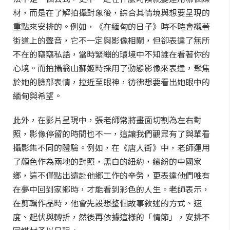
材，而是在了解拍攝對象後，綜合其情境與想要呈現的
重點來安排的。例如，《在緬甸的日子》時不時會襯著
街道上的聲音，它不一定與影像相關，但卻表達了無所
不在的竊竊私語，當時緊繃的環境中不知誰在看著你的
心境。而拍攝翁山蘇姬時採用了動態影像來表達，聚焦
於她的臉部表情，拉近至眼神，彷彿想要看出她眼中的
緬甸與希望。
此外，在影片呈現中，張老師常將畫面切割為左右對
照，影像停留的時間也不一，這讓我們觀眾有了與單看
攝影集不同的體驗。例如，在《唐人街》中，老師運用
了顏色作為兩地的對照，黑白的紐約，繽紛的中國家
鄉，這不僅點出遠赴他鄉工作的辛勞，更表達他們唯有
在夢中回到家鄉時，才能看到彩色的人生。老師表示，
在剪輯作品時，他會先設想整個故事敘述的方式、速
度、起伏與轉折，然後再依據這樣的「情節」，安排不