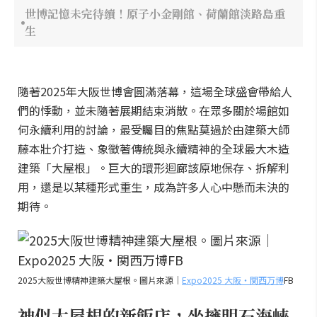
世博記憶未完待續！原子小金剛館、荷蘭館淡路島重
生
隨著2025年大阪世博會圓滿落幕，這場全球盛會帶給人
們的悸動，並未隨著展期結束消散。在眾多關於場館如
何永續利用的討論，最受矚目的焦點莫過於由建築大師
藤本壯介打造、象徵著傳統與永續精神的全球最大木造
建築「大屋根」。巨大的環形迴廊該原地保存、拆解利
用，還是以某種形式重生，成為許多人心中懸而未決的
期待。
2025大阪世博精神建築大屋根。圖片來源｜
Expo2025 大阪・関西万博
FB
神似大屋根的新飯店，坐擁明石海峽