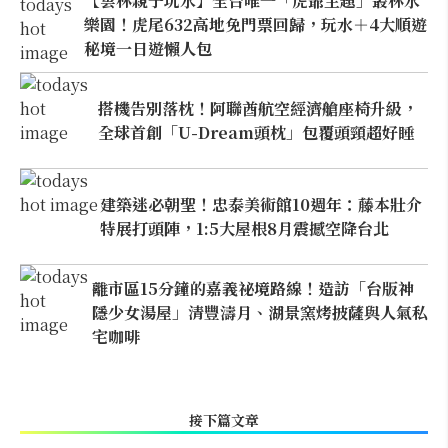
【雲林親子玩水】全台唯一「虎爺主題」叢林水
樂園！虎尾632高地免門票回歸，玩水＋4大順遊
秘境一日遊懶人包
搭機告別落枕！阿聯酋航空經濟艙座椅升級，
全球首創「U-Dream頭枕」包覆頭頸超好睡
建築迷必朝聖！忠泰美術館10週年：藤本壯介
特展打頭陣，1:5大屋根8月震撼空降台北
離市區15分鐘的嘉義祕境路線！造訪「台版神
隱少女湯屋」清豐濤月、湖景窯烤披薩與人氣私
宅咖啡
接下篇文章