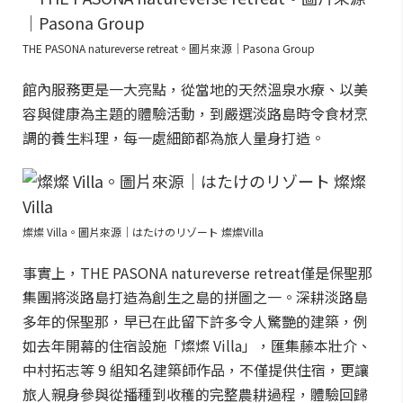
THE PASONA natureverse retreat。圖片來源｜Pasona Group
館內服務更是一大亮點，從當地的天然溫泉水療、以美
容與健康為主題的體驗活動，到嚴選淡路島時令食材烹
調的養生料理，每一處細節都為旅人量身打造。
燦燦 Villa。圖片來源｜はたけのリゾート 燦燦Villa
事實上，THE PASONA natureverse retreat僅是保聖那
集團將淡路島打造為創生之島的拼圖之一。深耕淡路島
多年的保聖那，早已在此留下許多令人驚艷的建築，例
如去年開幕的住宿設施「燦燦 Villa」，匯集藤本壯介、
中村拓志等 9 組知名建築師作品，不僅提供住宿，更讓
旅人親身參與從播種到收穫的完整農耕過程，體驗回歸