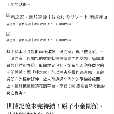
土地的感動。
渦之家。圖片來源｜はたけのリゾート 燦燦Villa
樓之家。圖片來源｜はたけのリゾート 燦燦Villa
其中藤本壯介設計兩棟建築「渦之家」與「樓之家」。
「渦之家」以獨特的螺旋狀通道連結內外空間，模糊建
築與自然的界線，既開放又包容，創造出流動多層次的
空間體驗；而「樓之家」則以中央塔樓作為客廳，其餘
房間向外輻射延伸，旅人可透過塔內外的階梯拾級而
上，最終抵達屋頂花園平台，享受 360 度被自然擁抱的
開闊視野。
世博記憶未完待續！原子小金剛館、