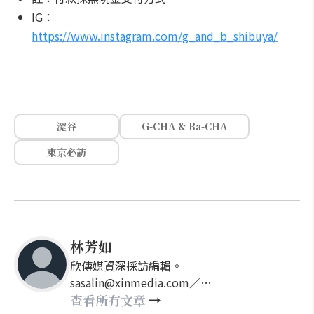
IG：
https://www.instagram.com/g_and_b_shibuya/
澀谷
G-CHA & Ba-CHA
東京必訪
林芳如
欣傳媒資深採訪編輯。
sasalin@xinmedia.com／
happy21917@gmail.com
查看所有文章