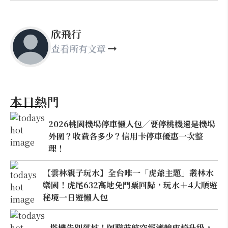
欣飛行
查看所有文章
本日熱門
2026桃園機場停車懶人包／要停桃機還是機場
外圍？收費各多少？信用卡停車優惠一次整
理！
【雲林親子玩水】全台唯一「虎爺主題」叢林水
樂園！虎尾632高地免門票回歸，玩水＋4大順遊
秘境一日遊懶人包
搭機告別落枕！阿聯酋航空經濟艙座椅升級，