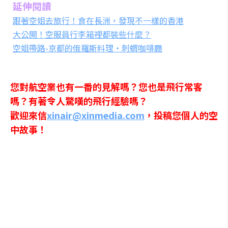
延伸閱讀
跟著空姐去旅行！食在長洲，發現不一樣的香港
大公開！空服員行李箱裡都裝些什麼？
空姐帶路-京都的俄羅斯料理‧刺蝟咖啡廳
您對航空業也有一番的見解嗎？您也是飛行常客
嗎？有著令人驚嘆的飛行經驗嗎？
歡迎來信
xinair@xinmedia.com
，投稿您個人的空
中故事！