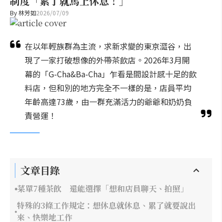
制度「累了就馬上休息！」
By
林芳如
2026/07/09
在以年輕族群為主流，求新求變的東京澀谷，出
現了一家打破想像的外帶茶飲店。2026年3月開
幕的「G-Cha&Ba-Cha」乍看是間設計感十足的飲
料店，但和別的地方完全不一樣的是，店員平均
年齡高達73歲，由一群充滿活力的爺爺和奶奶負
責營運！
文章目錄
菜單7種茶飲 還能選擇「想和店員聊天、拍照」
特殊的3條工作規定：想休息就休息、累了就要說出
來、快樂地工作