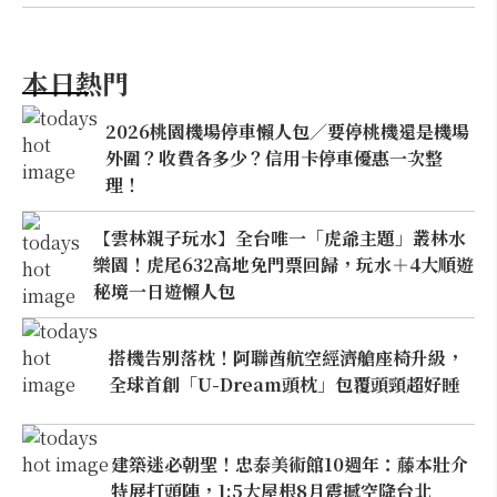
本日熱門
2026桃園機場停車懶人包／要停桃機還是機場
外圍？收費各多少？信用卡停車優惠一次整
理！
【雲林親子玩水】全台唯一「虎爺主題」叢林水
樂園！虎尾632高地免門票回歸，玩水＋4大順遊
秘境一日遊懶人包
搭機告別落枕！阿聯酋航空經濟艙座椅升級，
全球首創「U-Dream頭枕」包覆頭頸超好睡
建築迷必朝聖！忠泰美術館10週年：藤本壯介
特展打頭陣，1:5大屋根8月震撼空降台北