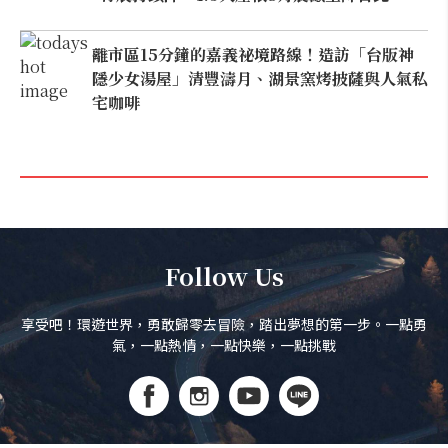
離市區15分鐘的嘉義祕境路線！造訪「台版神
隱少女湯屋」清豐濤月、湖景窯烤披薩與人氣私
宅咖啡
Follow Us
享受吧！環遊世界，勇敢歸零去冒險，踏出夢想的第一步。一點勇
氣，一點熱情，一點快樂，一點挑戰