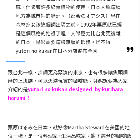
感，伴隨著許多綠葉植物的使用，日本人稱這種
地方為城市裡的綠洲。（都会のオアシス）早在
森林系女孩這個詞出現之前，1992年栗原就已經
是這個風格的始祖了喔！人際壓力比台北更複雜
的日本，是很需要這樣無壓的環境。怪不得
yutori no kukan在日本分店遍布全國
跟台北一樣，步調更為緊湊的東京，也有很多讓焦頭爛
額的上班族，可以逃避現實的咖啡廳。芬妮想要為大家
介紹的是
yutori no kukan designed by kurihara
harumi！
栗原はるみ在日本，就好像Martha Steward在美國的地
位一樣，是一位料理家+生活品味家。旗下經營的咖啡廳