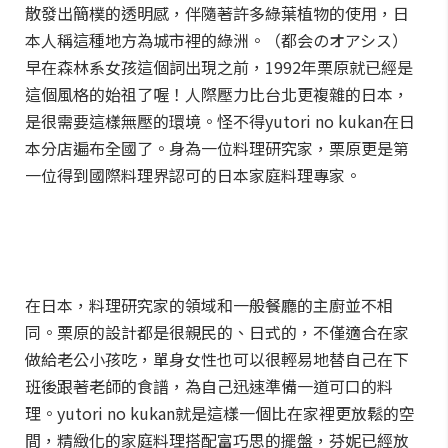
散發出簡樸的透明感，伴隨著許多綠葉植物的使用，日
本人稱這種地方為城市裡的綠洲。（都会のオアシス）
早在森林系女孩這個詞出現之前，1992年栗原就已經是
這個風格的始祖了喔！人際壓力比台北更複雜的日本，
是很需要這樣無壓的環境。怪不得yutori no kukan在日
本分店遍布全國了。身為一位料理研究家，栗原更是第
一位得到國際料理界認可的日本家庭料理專家。
在日本，料理研究家的領域和一般餐廳的主廚並不相
同。栗原的設計都是很親民的、日式的，不僅適合在家
做給老公小孩吃，單身女性也可以很輕易地替自己在下
班後跟著老師的食譜，為自己迅速準備一道可口的料
理。yutori no kukan就是這樣一個比在家裡更放鬆的空
間，精緻化的家庭料理搭配富巧思的擺盤，芬妮已經放