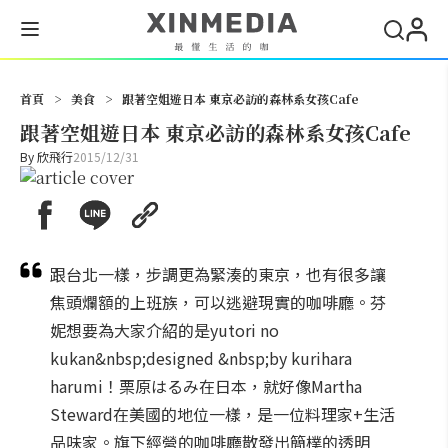
搜尋
首頁
>
美食
>
跟著空姐遊日本 東京必訪的森林系女孩Cafe
跟著空姐遊日本 東京必訪的森林系女孩Cafe
By
欣飛行
2015/12/31
跟台北一樣，步調更為緊湊的東京，也有很多讓
焦頭爛額的上班族，可以逃避現實的咖啡廳。芬
妮想要為大家介紹的是yutori no
kukan&nbsp;designed &nbsp;by kurihara
harumi！栗原はるみ在日本，就好像Martha
Steward在美國的地位一樣，是一位料理家+生活
品味家。旗下經營的咖啡廳散發出簡樸的透明