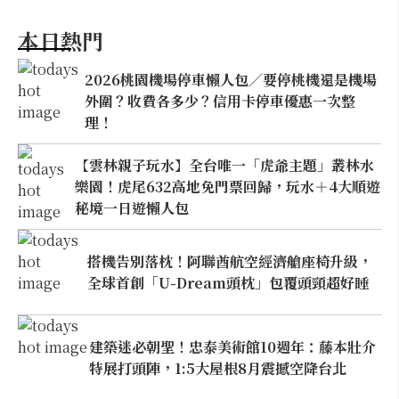
本日熱門
2026桃園機場停車懶人包／要停桃機還是機場
外圍？收費各多少？信用卡停車優惠一次整
理！
【雲林親子玩水】全台唯一「虎爺主題」叢林水
樂園！虎尾632高地免門票回歸，玩水＋4大順遊
秘境一日遊懶人包
搭機告別落枕！阿聯酋航空經濟艙座椅升級，
全球首創「U-Dream頭枕」包覆頭頸超好睡
建築迷必朝聖！忠泰美術館10週年：藤本壯介
特展打頭陣，1:5大屋根8月震撼空降台北