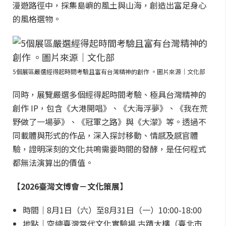
漫遊路徑中，採集島嶼的風土與山海，創造出富足身心
的風格選物。
5個展區嚴選經得起時間考驗且富有台灣精神的創作 。圖片來源｜文化部
同時，展覽嚴選多個經得起時間考驗、極具台灣精神的
創作 IP，包含《大港開唱》、《大海浮夢》、《我在荒
野做了一場夢》、《冠軍之路》與《大濛》等。透過不
同載體與形式的作品，深入探討移動、情感及感官體
驗，證明深刻的文化共鳴需要時間的發酵，是任何程式
都無法演算出的價值。
【2026臺灣文博會－文化策展】
時間｜8月1日（六）至8月31日（一）10:00-18:00
地點｜空總臺灣當代文化實驗場 古蹟大樓（臺北市