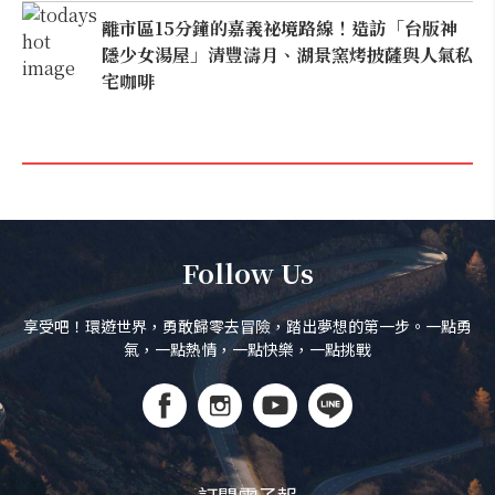
離市區15分鐘的嘉義祕境路線！造訪「台版神
隱少女湯屋」清豐濤月、湖景窯烤披薩與人氣私
宅咖啡
Follow Us
享受吧！環遊世界，勇敢歸零去冒險，踏出夢想的第一步。一點勇
氣，一點熱情，一點快樂，一點挑戰