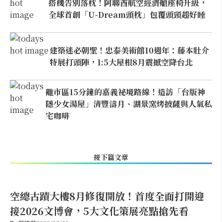
搭機告別落枕！阿聯酋航空經濟艙座椅升級，
全球首創「U-Dream頭枕」包覆頭頸超好睡
建築迷必朝聖！忠泰美術館10週年：藤本壯介
特展打頭陣，1:5大屋根8月震撼空降台北
離市區15分鐘的嘉義祕境路線！造訪「台版神
隱少女湯屋」清豐濤月、湖景窯烤披薩與人氣私
宅咖啡
接下篇文章
空總古蹟大樓8月修復開放！首度全面打開迎
接2026文博會，5大文化策展亮點搶先看