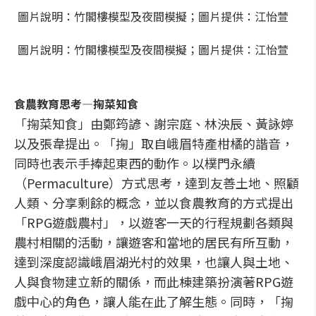
圖片說明：竹閣樓模型及夜間模擬；圖片提供：江怡萱
圖片說明：竹閣樓模型及夜間模擬；圖片提供：江怡萱
食農教育思考—掬菜知食
「掬菜知食」由鄭筠諺、謝宗庭、林泱辰、黃詠婷
以及張韋提出。「掬」取自峨眉特產柑橘的諧音，
同時也表示手捧起東西的動作。以樸門永續
（Permaculture）方式思考，達到友善土地、照顧
人類、分享剩餘的概念，並以食農教育的方式提出
「RPG遊戲農村」，以遊客一天的行程規劃各類與
農村相關的活動，讓遊客和當地的居民有所互動，
達到深度認識峨眉湖光村的效果，也讓人與土地、
人與食物建立新的關係，而此棟建築扮演著RPG遊
戲中心的角色，讓人能在此了解生態。同時，「掬