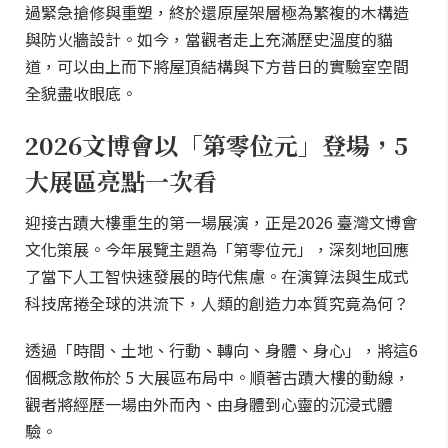
過緊急搶修與重塑，終於還原屋架層極為繁複的木構造
與防火牆設計。如今，當觀者走上充滿歷史溫度的貓
道，可以由上而下將屋頂結構與下方昔日的實驗室空間
全貌盡收眼底。
2026文博會以「第零位元」登場，5
大展區亮點一次看
迎接古蹟大樓重生的第一場展演，正是2026 臺灣文博會
文化策展。今年展覽主題為「第零位元」，深刻地回應
了當下人工智快速發展的時代焦慮。在演算法與生成式
科技席捲全球的洪流下，人類的創造力本質究竟為何？
透過「時間、土地、行動、轉向、身體、身心」，將這6
個概念散佈於 5 大展區布局中。順著古蹟大樓的動線，
觀者將經歷一場由外而內、由身體到心靈的沉浸式體
驗。