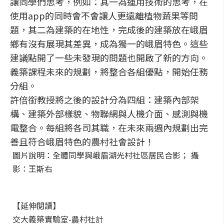
讓同學們思考，例如：其一為運用技術的思考，在
使用app的同時會不會讓人更遠離植物蔬果等問
題，其二為建築的在地性，完成後的建築放在峨眉
鄉有沒有展現其差異，成為獨一的峨眉特色。這些
建議點開了一些未發現的問題也開啟了新的方向。
義築課程未來的規劃，將整合各組優點，開始任務
分組。
許倍銜教授將之後的設計分為四組：建築內部架
構、建築外部樣貌、物聯網與人機介面、感測與機
電整合。每組將各司其職，在未來兩週內規劃出完
善且符合峨眉特色的農村社會設計！
圖片說明：全體同學與峨眉湖光村社區居民合影； 攝
影：王斯右
【延伸閱讀】
交大義築實驗室-農村社計