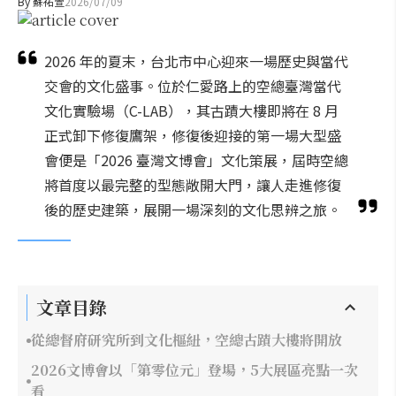
By
蘇祐萱
2026/07/09
2026 年的夏末，台北市中心迎來一場歷史與當代
交會的文化盛事。位於仁愛路上的空總臺灣當代
文化實驗場（C-LAB），其古蹟大樓即將在 8 月
正式卸下修復鷹架，修復後迎接的第一場大型盛
會便是「2026 臺灣文博會」文化策展，屆時空總
將首度以最完整的型態敞開大門，讓人走進修復
後的歷史建築，展開一場深刻的文化思辨之旅。
文章目錄
從總督府研究所到文化樞紐，空總古蹟大樓將開放
2026文博會以「第零位元」登場，5大展區亮點一次
看