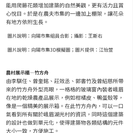
能用爬籐花類增加建築的自然美觀，更有活力且賞
心悅目。於是在農夫市集的一邊加上棚架，讓花朵
有地方依附生長。
圖片說明：向陽市集組員合影；攝影：王斯右
圖片說明：向陽市集3D模擬圖；圖片提供：江怡萱
農村展示櫃—竹方舟
由李騏任、曾奎銘、莊效丞、郭書竹及曾紹慈所帶
來的竹方舟外型亮眼，一格格的玻璃窗內裝者峨眉
在地的乾燥農產品展示，例如柑橘皮、鴨蛋殼等，
像是一個精美的展示箱。在此竹方舟內，可以一口
氣看到所有關於峨眉湖光村的資訊，同時這個建築
的設計也做到單元化，使得建築物各類結構的元件
大小一致，方便施工。