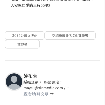
大安區仁愛路三段55號）
2026台灣文博會
空總臺灣當代文化實驗場
文博會
蘇祐萱
編輯企劃。 聯繫請洽：
maysu@xinmedia.com /
may860527@gmail.com
查看所有文章