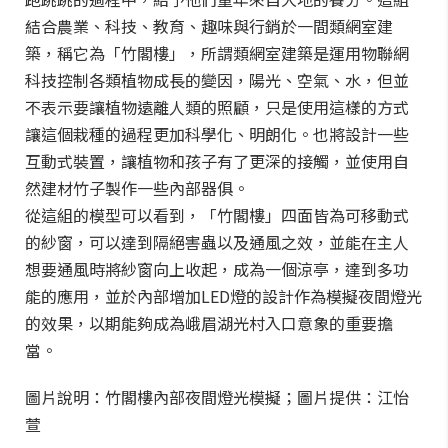
結合農業、科技、教育、趣味與行銷於一間類網室建
築，稱它為「竹閣樓」，所謂類網室建築是運用物聯網
科技控制各類植物成長的變因，陽光、空氣、水，但並
不表示要讓植物遠離人類的照顧，只是使用這樣的方式
讓這個栽種的過程更加科學化、明朗化。也將設計一些
互動式裝置，讓植物和孩子有了更深的接觸，並使用自
然建材竹子製作一些內部器俱。
從這組的模型可以看到，「竹閣樓」四面皆為可移動式
的紗窗，可以達到隔絕害蟲以及通風之效，並能在主人
想要通風時將紗窗向上收起，成為一個涼亭，達到多功
能的應用，並於內部增加LED燈的設計作為模擬夜間燈光
的效果，以期能夠成為峨眉湖光村入口意象的重要擔
當。
圖片說明：竹閣樓內部夜間燈光模擬；圖片提供：江怡
萱