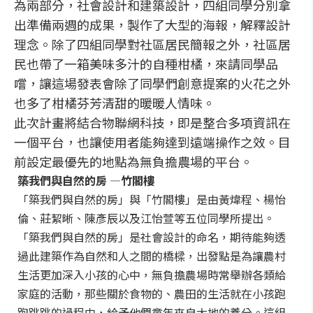
為兩部分，社會設計和建築設計，四組同學分別拿
出準備兩週的成果，製作了大型的海報，解釋設計
理念。除了四組同學對社區居民簡報之外，社區居
民也帶了一箱美味多汁的自種柑橘，來請同學品
嚐，讓這場發表會除了同學們創意提案的火花之外
也多了柑橘芬芳清甜的暖暖人情味。
此次計畫將結合物聯網科技，即是整合多項資訊在
一個平台，也讓使用者能夠達到遠端操作之效。目
前設定最優先的地點為無負擔農場的平台。
築我們與自然的房
—竹閣樓
「築我們與自然的房」與「竹閣樓」是由黃煒程、楊怡
倫、莊絜晰、陳彥辰以及江怡萱等五位同學所提出。
「築我們與自然的房」是社會設計的命名，期待能夠透
過此建築作為自然和人之間的橋樑，出發點是為讓農村
生活更加深入小孩的心中，無負擔農場時常舉辦各類給
家庭的活動，那些關於食物的、農田的生活就在小孩跑
跑跳跳的過程中，給予他們童年來自大地的養分。這組