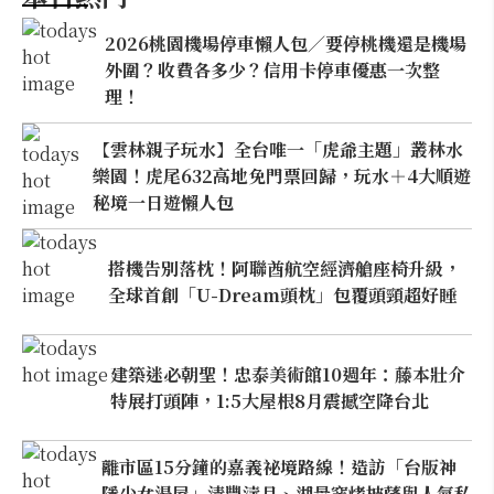
2026桃園機場停車懶人包／要停桃機還是機場
外圍？收費各多少？信用卡停車優惠一次整
理！
【雲林親子玩水】全台唯一「虎爺主題」叢林水
樂園！虎尾632高地免門票回歸，玩水＋4大順遊
秘境一日遊懶人包
搭機告別落枕！阿聯酋航空經濟艙座椅升級，
全球首創「U-Dream頭枕」包覆頭頸超好睡
建築迷必朝聖！忠泰美術館10週年：藤本壯介
特展打頭陣，1:5大屋根8月震撼空降台北
離市區15分鐘的嘉義祕境路線！造訪「台版神
隱少女湯屋」清豐濤月、湖景窯烤披薩與人氣私