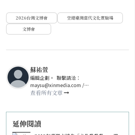
2026台灣文博會
空總臺灣當代文化實驗場
文博會
蘇祐萱
編輯企劃。 聯繫請洽：
maysu@xinmedia.com /
may860527@gmail.com
查看所有文章
延伸閱讀