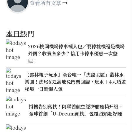
查看所有文章
本日熱門
2026桃園機場停車懶人包／要停桃機還是機場
外圍？收費各多少？信用卡停車優惠一次整
理！
【雲林親子玩水】全台唯一「虎爺主題」叢林水
樂園！虎尾632高地免門票回歸，玩水＋4大順遊
秘境一日遊懶人包
搭機告別落枕！阿聯酋航空經濟艙座椅升級，
全球首創「U-Dream頭枕」包覆頭頸超好睡