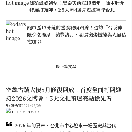
建築迷必朝聖！忠泰美術館10週年：藤本壯介
特展打頭陣，1:5大屋根8月震撼空降台北
離市區15分鐘的嘉義祕境路線！造訪「台版神
隱少女湯屋」清豐濤月、湖景窯烤披薩與人氣私
宅咖啡
接下篇文章
空總古蹟大樓8月修復開放！首度全面打開迎
接2026文博會，5大文化策展亮點搶先看
By
蘇祐萱
2026/07/09
2026 年的夏末，台北市中心迎來一場歷史與當代