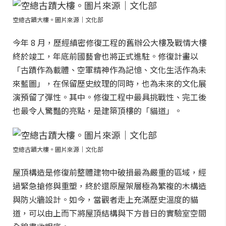
空總古蹟大樓。圖片來源｜文化部
今年 8 月，歷經縝密修復工程的舊辦公大樓及戰情大樓
終於竣工，年底前國藝會也將正式進駐。修復計畫以
「古蹟作為載體、空軍精神作為記憶、文化生活作為未
來藍圖」，在保留歷史紋理的同時，也為未來的文化展
演預留了彈性。其中。修復工程中最具挑戰性、完工後
也最令人驚豔的亮點，是建築頂樓的「貓道」。
空總古蹟大樓。圖片來源｜文化部
屋頂構造是修復前整體建物中破損最為嚴重的區域，經
過緊急搶修與重塑，終於還原屋架層極為繁複的木構造
與防火牆設計。如今，當觀者走上充滿歷史溫度的貓
道，可以由上而下將屋頂結構與下方昔日的實驗室空間