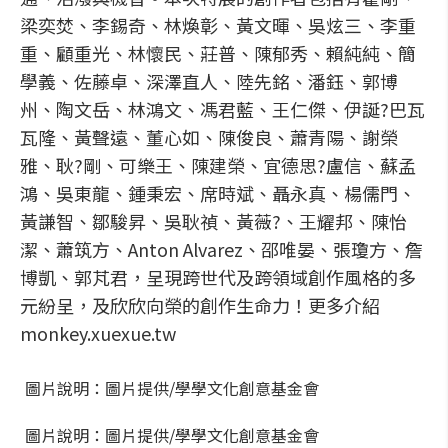
梁奕焚、李錫奇、林煥彰、黃文暉、吳炫三、李重
重、顧重光、林懷民、莊普、陳郁秀、賴純純、簡
學義、佐藤卓、深澤直人、陸先銘、潘鈺、郭博
州、陶文岳、林鴻文、馮君藍、王仁傑、伊誕?巴瓦
瓦隆、黃聲遠、董心如、陳俊良、蕭青陽、謝榮
雅、耿?剛、可樂王、陳建榮、宜德思?盧信、蘇孟
鴻、吳東龍、鍾秉宏、席時斌、聶永真、楊儒門、
黃謙智、鄒駿昇、吳耿禎、黃薇?、王耀邦、陳怡
潔、蕭筑方、Anton Alvarez、邵唯晏、張瓊方、詹
博凱、郭芃君，呈現跨世代及跨領域創作風格的多
元紛呈，及欣欣向榮的創作生命力！更多介紹
monkey.xuexue.tw
圖片說明：圖片提供/學學文化創意基金會
圖片說明：圖片提供/學學文化創意基金會