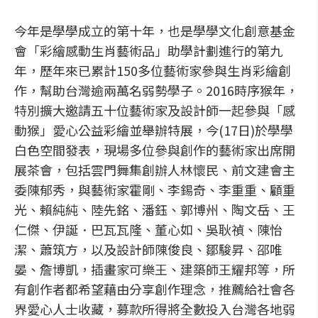
今年是學學成立的第十年，也是學學文化創意基金
會「彩繪感動生肖藝術品」助學計劃進行的第九
年，歷年來已累計150多位藝術家參與生肖彩繪創
作，幫助台灣逾兩萬名弱勢學子。2016時序猴年，
特別擴大邀請五十位藝術家及設計師一起參與「感
動猴」愛心公益彩繪並舉辦特展，今(17日)於學學
白色空間發表，現場多位參與創作的藝術家出席開
展茶會，包括雲門舞集創辦人林懷民、前文建會主
委陳郁秀，與藝術家霍剛、李錫奇、李重重、顧重
光、賴純純、陸先銘、潘鈺、郭博州、陶文岳、王
仁傑、伊誕．巴瓦瓦隆、董心如、吳耿禎、陳怡
潔、蕭筑方，以及設計師陳俊良、鄒駿昇、邵唯
晏、詹博凱，插畫家可樂王、建築師王耀邦等，所
有創作者都希望藉由分享創作理念，推薦給社會各
界愛心人士收藏，募款所得將全數投入台灣各地弱