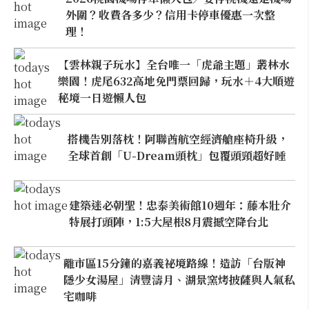
外圍？收費各多少？信用卡停車優惠一次整
理！
【雲林親子玩水】全台唯一「虎爺主題」叢林水
樂園！虎尾632高地免門票回歸，玩水＋4大順遊
秘境一日遊懶人包
搭機告別落枕！阿聯酋航空經濟艙座椅升級，
全球首創「U-Dream頭枕」包覆頭頸超好睡
建築迷必朝聖！忠泰美術館10週年：藤本壯介
特展打頭陣，1:5大屋根8月震撼空降台北
離市區15分鐘的嘉義祕境路線！造訪「台版神
隱少女湯屋」清豐濤月、湖景窯烤披薩與人氣私
宅咖啡