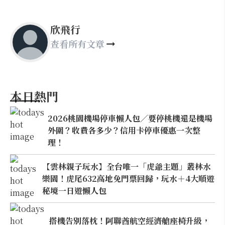
欣飛行
查看所有文章
本日熱門
2026桃園機場停車懶人包／要停桃機還是機場
外圍？收費各多少？信用卡停車優惠一次整
理！
【雲林親子玩水】全台唯一「虎爺主題」叢林水
樂園！虎尾632高地免門票回歸，玩水＋4大順遊
秘境一日遊懶人包
搭機告別落枕！阿聯酋航空經濟艙座椅升級，