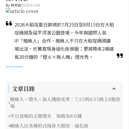
By
林芳如
2026/07/08
2026大稻埕夏日節將於7月25日至8月15日在大稻
埕碼頭及延平河濱公園登場，今年與國際人氣
IP「蜘蛛人」合作，蜘蛛人不只在大稻埕碼頭廣
場出沒，也驚喜現身迪化街商圈；更將帶來2場總
長20分鐘的「煙火×無人機」燈光秀。
文章目錄
蜘蛛人×煙火×無人機燈光秀：7/25與8/15晚上8點登
場
平日夜晚的主題煙火 加碼為8分鐘
蜘蛛人以各種形式現身大稻埕、迪化街