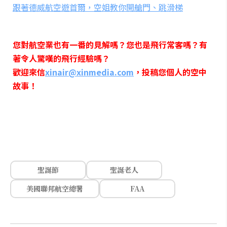
跟著德威航空遊首爾，空姐教你開艙門、跳滑梯
您對航空業也有一番的見解嗎？您也是飛行常客嗎？有
著令人驚嘆的飛行經驗嗎？
歡迎來信
xinair@xinmedia.com
，投稿您個人的空中
故事！
聖誕節
聖誕老人
美國聯邦航空總署
FAA