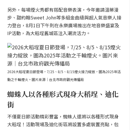
另外，每場煙火秀都有搭配音樂表演，今年邀請溫蒂漫
步、甜約翰Sweet John等多組金曲級與超人氣音樂人接
力登台，8月1日下午則在永樂廣場推出在地音樂盛宴及
IP活動，為大稻埕舊城區注入潮流活力。
2026大稻埕夏日節登場，7/25、8/5、8/15煙火接力綻放，圖為2025年活
動之千輪煙火。圖片來源｜台北市政府觀光傳播局
蜘蛛人以各種形式現身大稻埕、迪化
街
不僅夏日節活動精彩豐富，蜘蛛人還將以各種形式現身
大稻埕！活動現場及迪化街區將設置多處裝置亮點，包