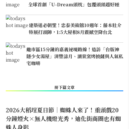
全球首創「U-Dream頭枕」包覆頭頸超好睡
建築迷必朝聖！忠泰美術館10週年：藤本壯介
特展打頭陣，1:5大屋根8月震撼空降台北
離市區15分鐘的嘉義祕境路線！造訪「台版神
隱少女湯屋」清豐濤月、湖景窯烤披薩與人氣私
宅咖啡
接下篇文章
2026大稻埕夏日節｜蜘蛛人來了！重頭戲20
分鐘煙火×無人機燈光秀，迪化街商圈也有蜘
蛛人身影