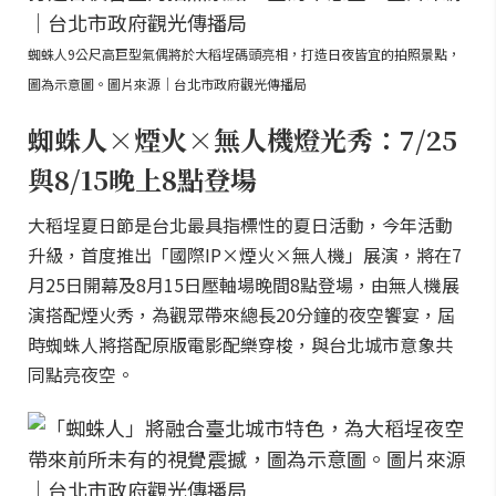
蜘蛛人9公尺高巨型氣偶將於大稻埕碼頭亮相，打造日夜皆宜的拍照景點，
圖為示意圖。圖片來源｜台北市政府觀光傳播局
蜘蛛人×煙火×無人機燈光秀：7/25
與8/15晚上8點登場
大稻埕夏日節是台北最具指標性的夏日活動，今年活動
升級，首度推出「國際IP×煙火×無人機」展演，將在7
月25日開幕及8月15日壓軸場晚間8點登場，由無人機展
演搭配煙火秀，為觀眾帶來總長20分鐘的夜空饗宴，屆
時蜘蛛人將搭配原版電影配樂穿梭，與台北城市意象共
同點亮夜空。