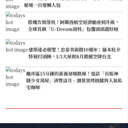
秘境一日遊懶人包
搭機告別落枕！阿聯酋航空經濟艙座椅升級，
全球首創「U-Dream頭枕」包覆頭頸超好睡
建築迷必朝聖！忠泰美術館10週年：藤本壯介
特展打頭陣，1:5大屋根8月震撼空降台北
離市區15分鐘的嘉義祕境路線！造訪「台版神
隱少女湯屋」清豐濤月、湖景窯烤披薩與人氣私
宅咖啡