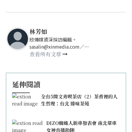
林芳如
欣傳媒資深採訪編輯。
sasalin@xinmedia.com／
happy21917@gmail.com
查看所有文章
延伸閱讀
全台5間文青喫茶店（2）茶香裡的人
生哲理：台北 臻味茶苑
DIZO蜘蛛人新車發表會 南北單車
女神直播助陣