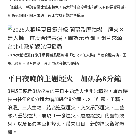
「蜘蛛人」將融合臺北城市特色，為大稻埕夜空帶來前所未有的視覺震撼，
圖為示意圖。圖片來源｜台北市政府觀光傳播局
2026大稻埕夏日節升級 開幕及壓軸場「煙火×無人機」首度合體共演，圖
為示意圖。圖片來源｜台北市政府觀光傳播局
平日夜晚的主題煙火 加碼為8分鐘
8月5日晚間8點登場的平日主題煙火也非常精彩，施放時
長由往年的6分鐘大幅加碼至8分鐘，以「創意、工藝、
浪漫」三大主軸，結合造型煙火、交叉扇形煙火、工藝
級八重芯煙火，展現「一發煙火、層層綻放」的藝術效
果，以及長滯空垂柳煙火，帶來耳目一新的煙火觀賞體
驗。