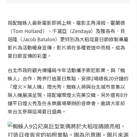
搭配蜘蛛人最新電影即將上映，電影主角湯姆．霍蘭德
（Tom Holland）、千黛亞（Zendaya）及雅各布．貝
塔隆（Jacob Batalon）更特別為大稻埕夏日節錄製專屬
影片為活動暖身宣傳，影片將在多種管道中亮相，成為
夏日節宣傳的彩蛋。
台北市政府觀光傳播局今年活動攜手索尼影業，與「蜘
蛛人」合作，跨界打造夏日焦點，安排2場總長20分鐘的
「煙火×無人機」燈光秀，蜘蛛人將與台北城市意象以
無人機展演呈現，搭配璀璨煙火完美交織，另外還有8分
鐘平日煙火秀及在永樂廣場舉辦的音樂會，邀請大家前
來台北參與這場夏日盛典。