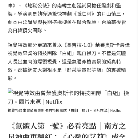
車》、《地獄公使》的南韓主創延尚昊擔任編劇和監
製，導演則是執導過驚悚神劇《噬亡村》的片山慎三，
劇本由延尚昊與長期搭檔柳勇在聯合執筆，台前幕後皆
為日韓頂尖團隊。
視覺特效部分更請來曾以《哥吉拉-1.0》榮獲奧斯卡最佳
視覺效果獎的特技團隊「白組」親自操刀。不管是氣體
人長出血肉的爆裂視覺，還是氣體穿梭實景的擬真特
效，都被網友大讚根本是「好萊塢電影等級」的震撼精
彩。
視覺特效由曾榮獲奧斯卡的特技團隊「白組」操刀。圖片來源 | Netflix
《氣體人第一號》必看亮點｜南方之
星神曲再翻紅：《心愛的艾莉》成全