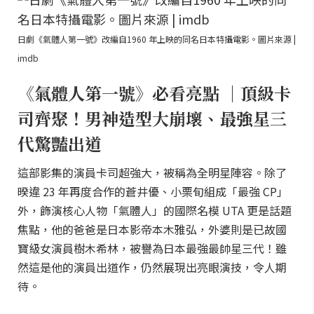
日劇《氣體人第一號》改編自1960 年上映的同名日本特攝電影。圖片來源 |
imdb
《氣體人第一號》必看亮點 ｜頂級卡
司齊聚！男神造型大崩壞、最強星三
代驚豔出道
這部影集的演員卡司超強大，被稱為全明星陣容。除了
暌違 23 年再度合作的蒼井優、小栗旬組成「最強 CP」
外，飾演核心人物「氣體人」的國際名模 UTA 更是話題
焦點，他的爸爸是日本影帝本木雅弘，外婆則是已故國
寶級女演員樹木希林，被譽為日本最強最帥星三代！雖
然這是他的演員出道作，仍然展現出亮眼演技，令人期
待。