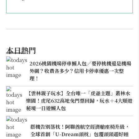
本日熱門
2026桃園機場停車懶人包／要停桃機還是機場
外圍？收費各多少？信用卡停車優惠一次整
理！
【雲林親子玩水】全台唯一「虎爺主題」叢林水
樂園！虎尾632高地免門票回歸，玩水＋4大順遊
秘境一日遊懶人包
搭機告別落枕！阿聯酋航空經濟艙座椅升級，
全球首創「U-Dream頭枕」包覆頭頸超好睡