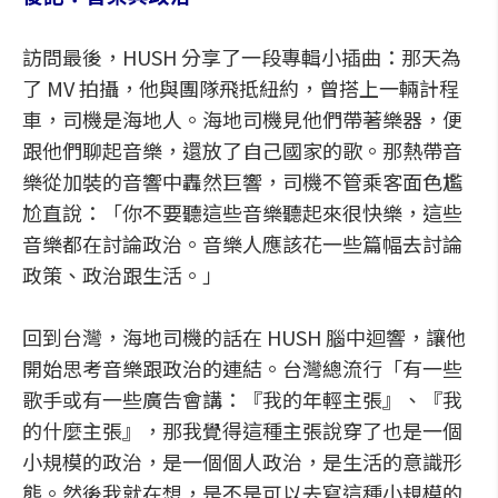
訪問最後，HUSH 分享了一段專輯小插曲：那天為
了 MV 拍攝，他與團隊飛抵紐約，曾搭上一輛計程
車，司機是海地人。海地司機見他們帶著樂器，便
跟他們聊起音樂，還放了自己國家的歌。那熱帶音
樂從加裝的音響中轟然巨響，司機不管乘客面色尷
尬直說：「你不要聽這些音樂聽起來很快樂，這些
音樂都在討論政治。音樂人應該花一些篇幅去討論
政策、政治跟生活。」
回到台灣，海地司機的話在 HUSH 腦中迴響，讓他
開始思考音樂跟政治的連結。台灣總流行「有一些
歌手或有一些廣告會講：『我的年輕主張』、『我
的什麼主張』，那我覺得這種主張說穿了也是一個
小規模的政治，是一個個人政治，是生活的意識形
態。然後我就在想，是不是可以去寫這種小規模的