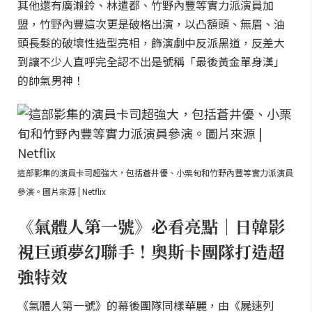
其他還有廣瀨鈴、林遣都、竹野內豐等實力派演員加
盟，竹野內豐這次更是破格出演，以凸額頭、無眉、油
頭長髮的破壞性造型亮相，飾演劇中反派黑道，反差大
到讓不少人直呼完全認不出是號稱「最後黃金單身漢」
的帥氣男神！
這部影集的演員卡司超強大，包括蒼井優、小栗旬和竹野內豐等實力派演員
參演。圖片來源 | Netflix
《氣體人第一號》必看亮點｜日韓影
視巨頭夢幻聯手！奧斯卡團隊打造超
強特效
《氣體人第一號》的幕後團隊同樣華麗，由《屍速列