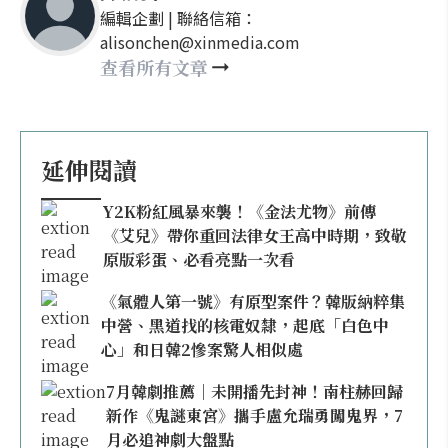
編輯企劃 | 聯絡信箱：
alisonchen@xinmedia.com
查看所有文章
延伸閱讀
Y2K粉紅風暴來襲！《金法尤物》前傳
《艾兒》帶你重回法律女王高中時期，致敬
原版彩蛋、必看亮點一次看
《氣體人第一號》有原型案件？韓版納粹集
中營、黑道找的核電奴隸，起底「白色中
心」和日韓2慘案驚人相似處
7月韓劇推薦｜未開播先封神！南柱赫回歸
新作《鬼謎東宮》攜手盧允瑞勇闖鬼界，7
月必追神劇大盤點