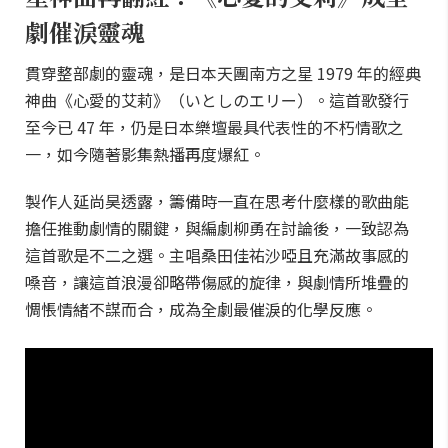
劇催淚靈魂
貫穿整部劇的靈魂，是日本天團南方之星 1979 年的經典
神曲《心愛的艾莉》（いとしのエリー）。這首歌發行
至今已 47 年，仍是日本樂壇最具代表性的不朽情歌之
一，如今隨著影集熱播再度爆紅。
製作人延尚昊透露，籌備時一直在思考什麼樣的歌曲能
擔任推動劇情的關鍵，與編劇柳勇在討論後，一致認為
這首歌是不二之選。主唱桑田佳祐沙啞且充滿故事感的
嗓音，讓這首浪漫卻略帶傷感的旋律，與劇情所堆疊的
惆悵情緒不謀而合，成為全劇最催淚的化學反應。