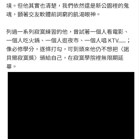
境。但他其實也清楚，我們依然還是新公園裡的鬼
魂，顫著交友軟體前詞窮的飢渴眼神。
列過一系列寂寞練習的他，曾試著一個人看電影、
一個人吃火鍋、一個人逛夜市、一個人唱 KTV......；
像必修學分，逐條打勾，可到頭來他仍不想把〈諾
貝爾寂寞獎〉頒給自己，在寂寞學院裡無限期延
畢。