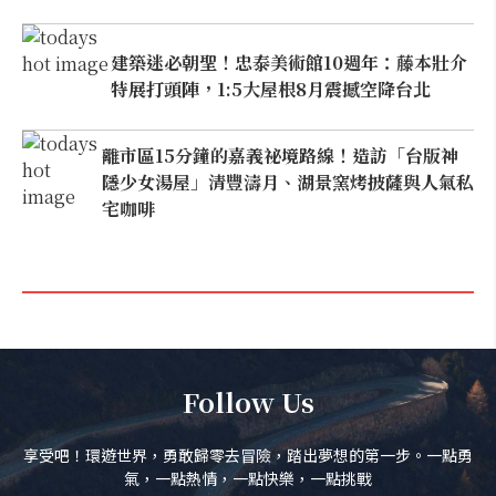
建築迷必朝聖！忠泰美術館10週年：藤本壯介
特展打頭陣，1:5大屋根8月震撼空降台北
離市區15分鐘的嘉義祕境路線！造訪「台版神
隱少女湯屋」清豐濤月、湖景窯烤披薩與人氣私
宅咖啡
Follow Us
享受吧！環遊世界，勇敢歸零去冒險，踏出夢想的第一步。一點勇
氣，一點熱情，一點快樂，一點挑戰