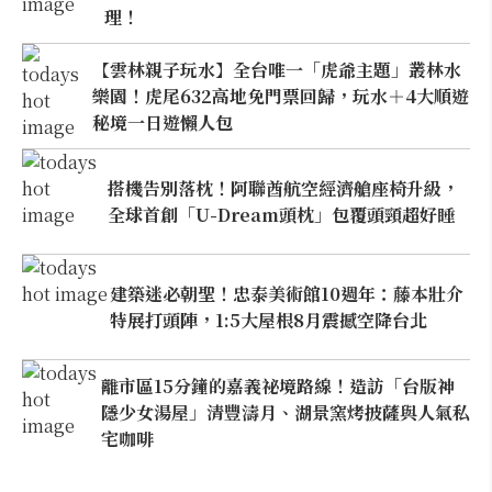
理！
【雲林親子玩水】全台唯一「虎爺主題」叢林水
樂園！虎尾632高地免門票回歸，玩水＋4大順遊
秘境一日遊懶人包
搭機告別落枕！阿聯酋航空經濟艙座椅升級，
全球首創「U-Dream頭枕」包覆頭頸超好睡
建築迷必朝聖！忠泰美術館10週年：藤本壯介
特展打頭陣，1:5大屋根8月震撼空降台北
離市區15分鐘的嘉義祕境路線！造訪「台版神
隱少女湯屋」清豐濤月、湖景窯烤披薩與人氣私
宅咖啡