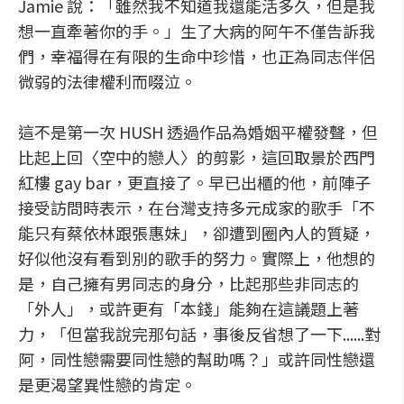
Jamie 說：「雖然我不知道我還能活多久，但是我
想一直牽著你的手。」生了大病的阿午不僅告訴我
們，幸福得在有限的生命中珍惜，也正為同志伴侶
微弱的法律權利而啜泣。
這不是第一次 HUSH 透過作品為婚姻平權發聲，但
比起上回〈空中的戀人〉的剪影，這回取景於西門
紅樓 gay bar，更直接了。早已出櫃的他，前陣子
接受訪問時表示，在台灣支持多元成家的歌手「不
能只有蔡依林跟張惠妹」，卻遭到圈內人的質疑，
好似他沒有看到別的歌手的努力。實際上，他想的
是，自己擁有男同志的身分，比起那些非同志的
「外人」，或許更有「本錢」能夠在這議題上著
力，「但當我說完那句話，事後反省想了一下......對
阿，同性戀需要同性戀的幫助嗎？」或許同性戀還
是更渴望異性戀的肯定。