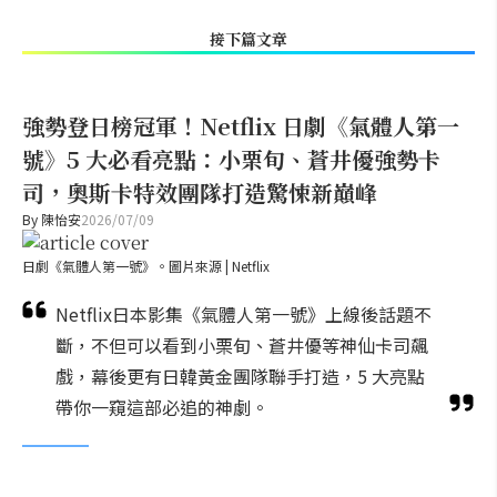
接下篇文章
強勢登日榜冠軍！Netflix 日劇《氣體人第一
號》5 大必看亮點：小栗旬、蒼井優強勢卡
司，奧斯卡特效團隊打造驚悚新巔峰
By
陳怡安
2026/07/09
日劇《氣體人第一號》。圖片來源 | Netflix
Netflix日本影集《氣體人第一號》上線後話題不
斷，不但可以看到小栗旬、蒼井優等神仙卡司飆
戲，幕後更有日韓黃金團隊聯手打造，5 大亮點
帶你一窺這部必追的神劇。