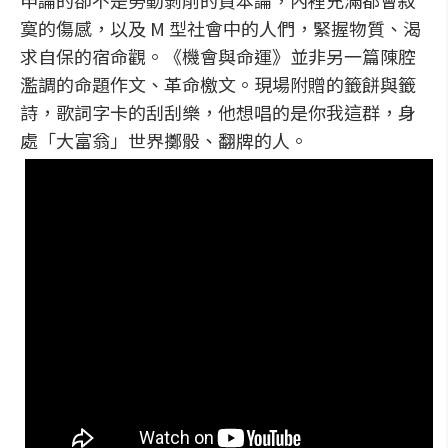
申論的卻不是勞動剝削的資本論，內裡充滿都會寂
寞的傷感，以及 M 型社會中的人們，緊握物質、渴
求自保的宿命觀。《機會與命運》並非另一篇陳腔
濫調的命題作文、革命檄文。現場附贈的籤餅與籤
詩，歌詞字卡的刮刮樂，他想唱的是你我這群，身
處「大富翁」世界擲骰、翻牌的人。