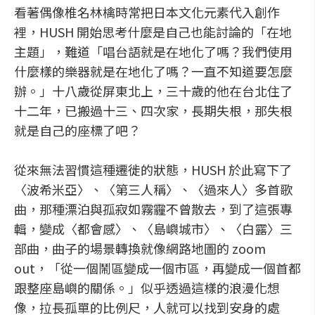
看著偶像椎名林檎時常把日本文化元素代入創作
裡，HUSH 開始思考什麼是自己也能討論的「在地
主題」，難道「唱台語就是在地化了嗎？我們使用
什麼樣的樂器就是在地化了嗎？一直不知道要怎麼
辦。」十八歲從屏東北上，三十歲的他在台北住了
十二年，已搬過十三、四次家，長期失根，那失根
就是自己的座標了吧？
從來無法習慣這種遷徙的狀態，HUSH 於此寫下了
〈波希米亞〉、〈第三人稱〉、〈過來人〉多首歌
曲，那種漂泊與孤寂如霧霾不曾散去，到了這張專
輯，變成〈都會感〉、〈島嶼城市〉、〈白露〉三
部曲，曲子的場景轉換就像網路地圖的 zoom
out，「從一個鬧區變成一個市區，再變成一個首都
跟整座島嶼的關係。」似乎透過這樣的浪漫化想
像，拉長孤單的比例尺，人就可以找到安身的處