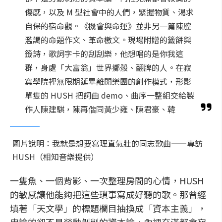
傷感，以及 M 型社會中的人們，緊握物質、渴求
自保的宿命觀。《機會與命運》並非另一篇陳腔
濫調的命題作文、革命檄文。現場附贈的籤餅與
籤詩，歌詞字卡的刮刮樂，他想唱的是你我這
群，身處「大富翁」世界擲骰、翻牌的人。在寂
寞學院裡無限期延畢離開樂團的創作模式，形影
單隻的 HUSH 把詞曲 demo、曲序一整組交給製
作人陳建騏，陳再偕同黃少雍、陳君豪、韓
圖片說明：我就是想要寫理直氣壯的同志歌曲——專訪
HUSH（相知音樂提供）
一隻魚、一個背影、一次整理房間的心情，HUSH
的敏感讓他能夠把這些瑣事寫成好聽的歌。那曾經
填著「天文學」的標題欄目抽換成「資本主義」，