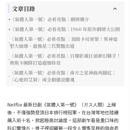
文章目錄
《氣體人第一號》必看亮點｜劇情簡介
《氣體人第一號》必看亮點｜1960 年原作劇情大公開
《氣體人第一號》必看亮點 ｜頂級卡司齊聚！男神造
型大崩壞、最強星三代驚豔出道
《氣體人第一號》必看亮點｜日韓影視巨頭夢幻聯手！
奧斯卡團隊打造超強特效
《氣體人第一號》必看亮點｜南方之星神曲再翻紅：
《心愛的艾莉》成全劇催淚靈魂
Netflix 最新日劇《氣體人第一號》（ガス人間）上線
後，不僅強勢登頂日本排行榜冠軍，在台灣等地也陸續
飆入前十名，掀起極高討論度。這部劇乍看是重口味的
科幻驚悚片，骨子裡卻藏著一段令人惆悵至極的宿命悲