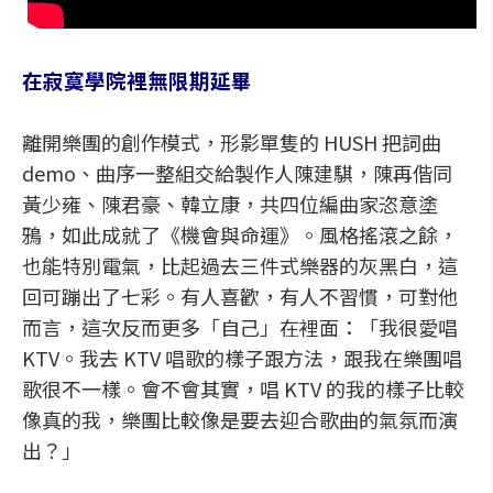
在寂寞學院裡無限期延畢
離開樂團的創作模式，形影單隻的 HUSH 把詞曲
demo、曲序一整組交給製作人陳建騏，陳再偕同
黃少雍、陳君豪、韓立康，共四位編曲家恣意塗
鴉，如此成就了《機會與命運》。風格搖滾之餘，
也能特別電氣，比起過去三件式樂器的灰黑白，這
回可蹦出了七彩。有人喜歡，有人不習慣，可對他
而言，這次反而更多「自己」在裡面：「我很愛唱
KTV。我去 KTV 唱歌的樣子跟方法，跟我在樂團唱
歌很不一樣。會不會其實，唱 KTV 的我的樣子比較
像真的我，樂團比較像是要去迎合歌曲的氣氛而演
出？」