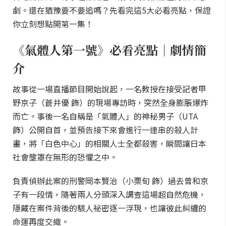
劇。還在猶豫要不要追嗎？先看完這5大必看亮點，保證
你立刻想點開第一集！
《氣體人第一號》必看亮點｜劇情簡
介
故事從一場直播節目開始說起，一名教授在接受記者甲
野京子（蒼井優 飾）的現場專訪時，突然全身膨脹爆炸
而亡。事後一名自稱是「氣體人」的神秘男子（UTA
飾）公開自首，並預告接下來會進行一連串的殺人計
畫，將「白色中心」的相關人士全都殺害，瞬間讓日本
社會壟罩在無形的恐懼之中。
負責偵辦此案的刑警岡本賢治（小栗旬 飾）過去曾和京
子有一段情，隨著兩人分頭深入調查這場超自然危機，
隱藏在案件背後的駭人祕密逐一浮現，也讓彼此糾纏的
命運再度交織。