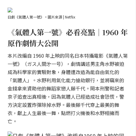
日劇《氣體人第一號》。圖片來源 | Netflix
《氣體人第一號》必看亮點｜1960 年
原作劇情大公開
本片改編自 1960 年上映的同名日本特攝電影《氣體人第
一號》（ガス人間㐧一号），劇情講述男主角水野被迫
成為科學家的實驗對象，身體遭改造為能自由氣化的
「氣體人」。水野利用氣化能力搶劫銀行，並將竊來的
金錢拿來資助他的舞蹈家戀人藤千代。岡本刑警和記者
京子追查出真相後，因為氣體人已經造成社會恐慌，警
方決定設置炸彈除掉水野。最後藤千代穿上最美的舞
衣，獻上人生最後一舞，點燃打火機後和水野相擁而
亡。