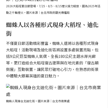
2026大稻埕夏日節登場，7/25、8/5、8/15煙火接力綻放，圖為2025年活
動之千輪煙火。圖片來源｜台北市政府觀光傳播局
蜘蛛人以各種形式現身大稻埕、迪化
街
不僅夏日節活動精彩豐富，蜘蛛人還將以各種形式現身
大稻埕！活動現場及迪化街區將設置多處裝置亮點，包
括9公尺巨型蜘蛛人氣偶、全長180公尺主題水岸光廊
等，更打造結合大稻埕復古建築與在地元素的「復古顛
倒屋」互動裝置，讓民眾打破地心引力，在熟悉的街景
中體驗大銀幕英雄的夏日魅力。
蜘蛛人現身台北迪化街。圖片來源｜台北市商業處