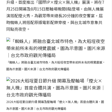
升級，首度推出「國際IP×煙火×無人機」展演，將在7
月25日開幕及8月15日壓軸場晚間8點登場，由無人機展
演搭配煙火秀，為觀眾帶來總長20分鐘的夜空饗宴，屆
時蜘蛛人將搭配原版電影配樂穿梭，與台北城市意象共
同點亮夜空。
「蜘蛛人」將融合臺北城市特色，為大稻埕夜空帶來前所未有的視覺震撼，
圖為示意圖。圖片來源｜台北市政府觀光傳播局
2026大稻埕夏日節升級 開幕及壓軸場「煙火×無人機」首度合體共演，圖
為示意圖。圖片來源｜台北市政府觀光傳播局