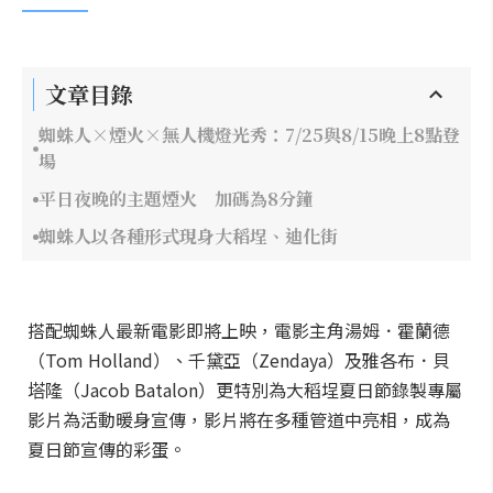
文章目錄
蜘蛛人×煙火×無人機燈光秀：7/25與8/15晚上8點登
場
平日夜晚的主題煙火 加碼為8分鐘
蜘蛛人以各種形式現身大稻埕、迪化街
搭配蜘蛛人最新電影即將上映，電影主角湯姆．霍蘭德
（Tom Holland）、千黛亞（Zendaya）及雅各布．貝
塔隆（Jacob Batalon）更特別為大稻埕夏日節錄製專屬
影片為活動暖身宣傳，影片將在多種管道中亮相，成為
夏日節宣傳的彩蛋。