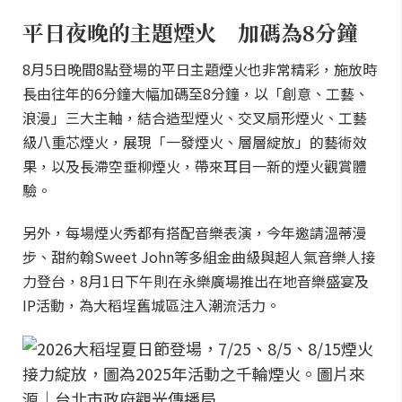
平日夜晚的主題煙火 加碼為8分鐘
8月5日晚間8點登場的平日主題煙火也非常精彩，施放時
長由往年的6分鐘大幅加碼至8分鐘，以「創意、工藝、
浪漫」三大主軸，結合造型煙火、交叉扇形煙火、工藝
級八重芯煙火，展現「一發煙火、層層綻放」的藝術效
果，以及長滯空垂柳煙火，帶來耳目一新的煙火觀賞體
驗。
另外，每場煙火秀都有搭配音樂表演，今年邀請溫蒂漫
步、甜約翰Sweet John等多組金曲級與超人氣音樂人接
力登台，8月1日下午則在永樂廣場推出在地音樂盛宴及
IP活動，為大稻埕舊城區注入潮流活力。