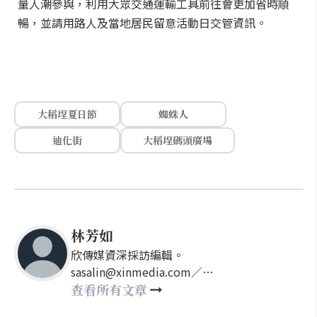
量人潮參與，利用大眾交通運輸工具前往會更加省時順
暢，並請用路人及當地居民留意活動日交管資訊。
大稻埕夏日節
蜘蛛人
迪化街
大稻埕碼頭廣場
林芳如
欣傳媒資深採訪編輯。
sasalin@xinmedia.com／
happy21917@gmail.com
查看所有文章