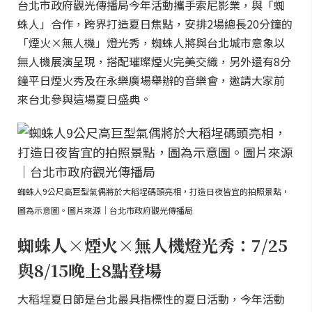
台北市政府觀光傳播局今年活動攜手索尼影業，與「蜘
蛛人」合作，跨界打造夏日焦點，安排2場總長20分鐘的
「煙火×無人機」燈光秀，蜘蛛人將與台北城市意象以
無人機展演呈現，搭配璀璨煙火完美交織，另外還有8分
鐘平日煙火秀及在永樂廣場舉辦的音樂會，邀請大家前
來台北參與這場夏日盛典。
蜘蛛人9公尺高巨型氣偶將於大稻埕碼頭亮相，打造日夜皆宜的拍照景點，
圖為示意圖。圖片來源｜台北市政府觀光傳播局
蜘蛛人×煙火×無人機燈光秀：7/25
與8/15晚上8點登場
大稻埕夏日節是台北最具指標性的夏日活動，今年活動