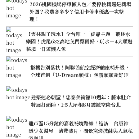
2026桃園機場停車懶人包／要停桃機還是機場
外圍？收費各多少？信用卡停車優惠一次整
理！
【雲林親子玩水】全台唯一「虎爺主題」叢林水
樂園！虎尾632高地免門票回歸，玩水＋4大順遊
秘境一日遊懶人包
搭機告別落枕！阿聯酋航空經濟艙座椅升級，
全球首創「U-Dream頭枕」包覆頭頸超好睡
建築迷必朝聖！忠泰美術館10週年：藤本壯介
特展打頭陣，1:5大屋根8月震撼空降台北
離市區15分鐘的嘉義祕境路線！造訪「台版神
隱少女湯屋」清豐濤月、湖景窯烤披薩與人氣私
宅咖啡