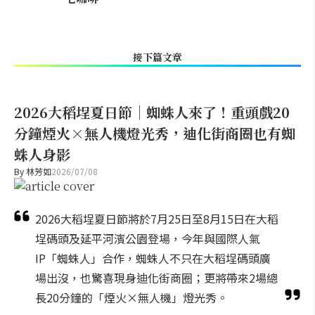
接下篇文章
2026大稻埕夏日節｜蜘蛛人來了！重頭戲20
分鐘煙火×無人機燈光秀，迪化街商圈也有蜘
蛛人身影
By
林芳如
2026/07/08
2026大稻埕夏日節將於7月25日至8月15日在大稻
埕碼頭及延平河濱公園登場，今年與國際人氣
IP「蜘蛛人」合作，蜘蛛人不只在大稻埕碼頭廣
場出沒，也驚喜現身迪化街商圈；更將帶來2場總
長20分鐘的「煙火×無人機」燈光秀。