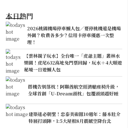
本日熱門
2026桃園機場停車懶人包／要停桃機還是機場
外圍？收費各多少？信用卡停車優惠一次整
理！
【雲林親子玩水】全台唯一「虎爺主題」叢林水
樂園！虎尾632高地免門票回歸，玩水＋4大順遊
秘境一日遊懶人包
搭機告別落枕！阿聯酋航空經濟艙座椅升級，
全球首創「U-Dream頭枕」包覆頭頸超好睡
建築迷必朝聖！忠泰美術館10週年：藤本壯介
特展打頭陣，1:5大屋根8月震撼空降台北