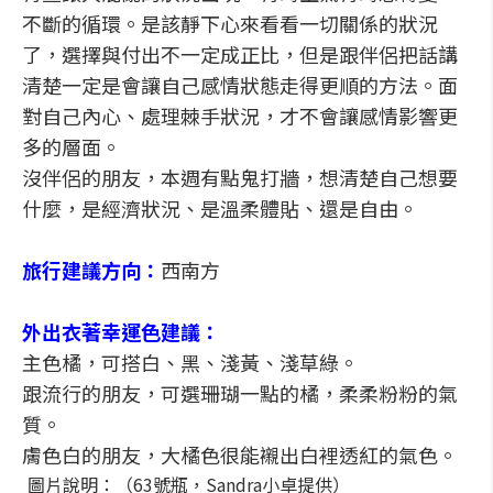
不斷的循環。是該靜下心來看看一切關係的狀況
了，選擇與付出不一定成正比，但是跟伴侶把話講
清楚一定是會讓自己感情狀態走得更順的方法。面
對自己內心、處理棘手狀況，才不會讓感情影響更
多的層面。
沒伴侶的朋友，本週有點鬼打牆，想清楚自己想要
什麼，是經濟狀況、是溫柔體貼、還是自由。
旅行建議方向：
西南方
外出衣著幸運色建議：
主色橘，可搭白、黑、淺黃、淺草綠。
跟流行的朋友，可選珊瑚一點的橘，柔柔粉粉的氣
質。
膚色白的朋友，大橘色很能襯出白裡透紅的氣色。
圖片說明：（63號瓶，Sandra小卓提供）