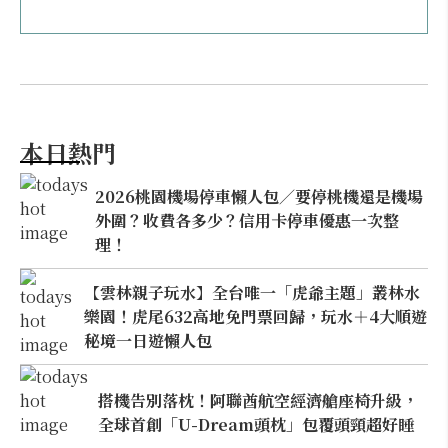
本日熱門
2026桃園機場停車懶人包／要停桃機還是機場
外圍？收費各多少？信用卡停車優惠一次整
理！
【雲林親子玩水】全台唯一「虎爺主題」叢林水
樂園！虎尾632高地免門票回歸，玩水＋4大順遊
秘境一日遊懶人包
搭機告別落枕！阿聯酋航空經濟艙座椅升級，
全球首創「U-Dream頭枕」包覆頭頸超好睡