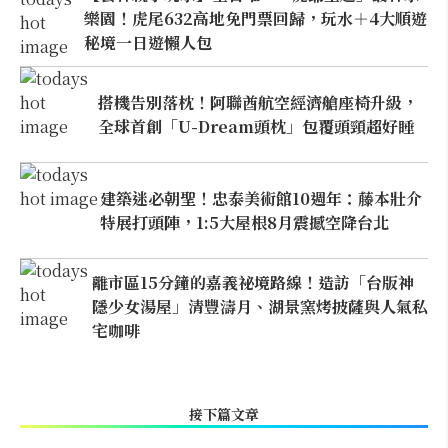
樂園！虎尾632高地免門票回歸，玩水＋4大順遊
秘境一日遊懶人包
搭機告別落枕！阿聯酋航空經濟艙座椅升級，
全球首創「U-Dream頭枕」包覆頭頸超好睡
建築迷必朝聖！忠泰美術館10週年：藤本壯介
特展打頭陣，1:5大屋根8月震撼空降台北
離市區15分鐘的嘉義祕境路線！造訪「台版神
隱少女湯屋」清豐濤月、湖景窯烤披薩與人氣私
宅咖啡
接下篇文章