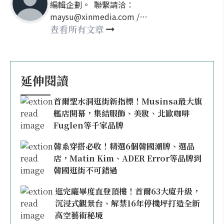
編輯企劃。 聯繫請洽：
maysu@xinmedia.com /
may860527@gmail.com
查看所有文章
延伸閱讀
首爾聖水洞逛街新指標！Musinsa最大旗
艦店開幕，集結服飾、美妝、北歐咖啡
Fuglen等千家品牌
韓系穿搭必收！精選6個韓國潮牌、選品
店，Matin Kim、ADER Error等品牌到
韓國逛街不可錯過
逛完龐畢度直登頂樓！首爾63大廈升級，
沉浸式觀景台、解禁16年停機坪打造全新
高空藝術秘境