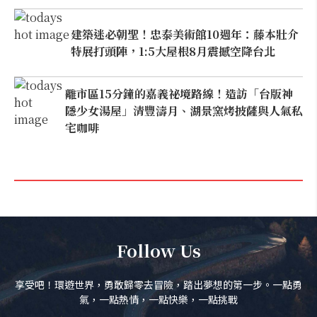
建築迷必朝聖！忠泰美術館10週年：藤本壯介
特展打頭陣，1:5大屋根8月震撼空降台北
離市區15分鐘的嘉義祕境路線！造訪「台版神
隱少女湯屋」清豐濤月、湖景窯烤披薩與人氣私
宅咖啡
Follow Us
享受吧！環遊世界，勇敢歸零去冒險，踏出夢想的第一步。一點勇
氣，一點熱情，一點快樂，一點挑戰