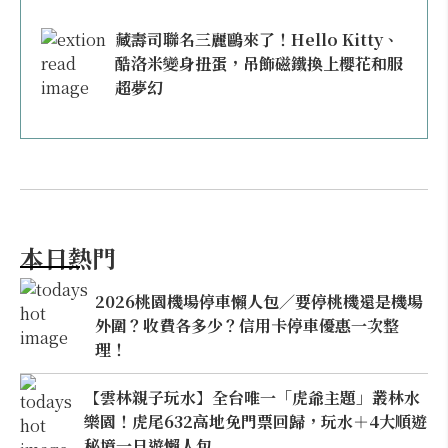
藏壽司聯名三麗鷗來了！Hello Kitty、
酷洛米變身扭蛋，吊飾磁鐵換上櫻花和服
超夢幻
本日熱門
2026桃園機場停車懶人包／要停桃機還是機場
外圍？收費各多少？信用卡停車優惠一次整
理！
【雲林親子玩水】全台唯一「虎爺主題」叢林水
樂園！虎尾632高地免門票回歸，玩水＋4大順遊
秘境一日遊懶人包