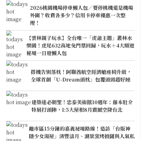
2026桃園機場停車懶人包／要停桃機還是機場
外圍？收費各多少？信用卡停車優惠一次整
理！
【雲林親子玩水】全台唯一「虎爺主題」叢林水
樂園！虎尾632高地免門票回歸，玩水＋4大順遊
秘境一日遊懶人包
搭機告別落枕！阿聯酋航空經濟艙座椅升級，
全球首創「U-Dream頭枕」包覆頭頸超好睡
建築迷必朝聖！忠泰美術館10週年：藤本壯介
特展打頭陣，1:5大屋根8月震撼空降台北
離市區15分鐘的嘉義祕境路線！造訪「台版神
隱少女湯屋」清豐濤月、湖景窯烤披薩與人氣私