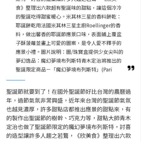
食》整理出六款超有聖誕味的甜點，讓這個冷冷
的聖誕吃得甜蜜暖心。米其林三星的香料餅乾：
耶誕餅乾用法國米其林三星主廚Roellinger的香
料，做出馨香的耶誕節應景口味，表面鋪上覆盆
子酥菠蘿並畫上可愛的圖案，是令人愛不釋手的
應景小禮。圖片說明：圖/珠寶盒提供少女尖叫的
夢幻逸品：魔幻夢境布列斯特青木定治將推出的
聖誕限定商品－「魔幻夢境布列斯特」(Pari
聖誕節就要到了！在國外聖誕節好比台灣的農曆過
年，過節氣氛非常興盛，近年來台灣的聖誕節氣氛
也越見濃厚，許多甜點店都推出應景的甜點來，有
的製作出聖誕節的樹幹、巧克力等，甜點大師青木
定治也做了聖誕節限定的魔幻夢境布列斯特，討喜
的造型讓許多人趨之若鶩，《欣美食》整理出六款