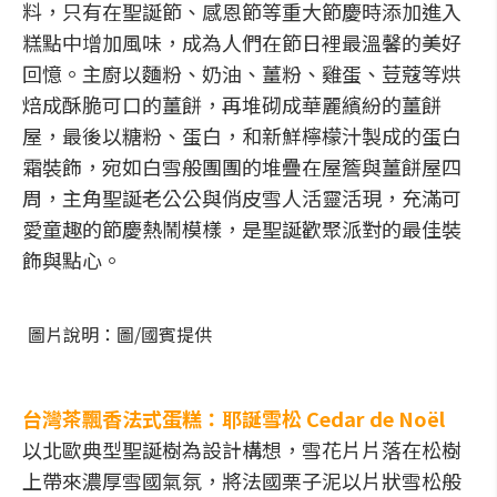
料，只有在
聖誕
節
、
感恩
節
等重大
節
慶時添加進入
糕點中增加風味，
成為人們在
節
日裡最溫馨的美好
回憶。主廚以麵粉、奶油、薑粉、
雞蛋、荳蔻等烘
焙成酥脆可口的薑餅，再堆砌成華麗繽紛的薑餅
屋，
最後以糖粉、蛋白，和新鮮檸檬汁製成的蛋白
霜裝飾，
宛如白雪般團團的堆疊在屋簷與薑餅屋四
周，
主角
聖誕
老公公與俏皮雪人活靈活現，
充滿可
愛童趣的
節
慶熱鬧模樣，是
聖誕
歡聚派對的最佳裝
飾與點心。
圖片說明：圖/國賓提供
台灣茶飄香法式蛋糕：耶誕雪松 Cedar de Noël
以北歐典型聖誕樹為設計構想，雪花片片落在松樹
上帶來濃厚雪國氣氛，將法國栗子泥以片狀雪松般