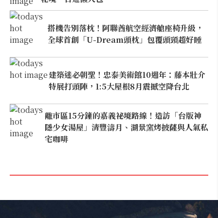
搭機告別落枕！阿聯酋航空經濟艙座椅升級，
全球首創「U-Dream頭枕」包覆頭頸超好睡
建築迷必朝聖！忠泰美術館10週年：藤本壯介
特展打頭陣，1:5大屋根8月震撼空降台北
離市區15分鐘的嘉義祕境路線！造訪「台版神
隱少女湯屋」清豐濤月、湖景窯烤披薩與人氣私
宅咖啡