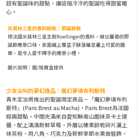
超有聖誕味的甜點，讓這個冷冷的聖誕吃得甜蜜暖
心。
米其林三星的香料餅乾：耶誕餅乾
用法國米其林三星主廚Roellinger的香料，做出馨香的耶
誕節應景口味，表面鋪上覆盆子酥菠蘿並畫上可愛的圖
案，是令人愛不釋手的應景小禮。
圖片說明：圖/珠寶盒提供
少女尖叫的夢幻逸品：魔幻夢境布列斯特
青木定治將推出的聖誕限定商品－「魔幻夢境布列
斯特」(Paris Brest au Macha)，Paris Brest為法國
經典甜點，中間夾滿來自愛知縣南山園抹茶卡士達
醬，配上滿滿新鮮草莓，外層以榛果餅乾碎片灑上
抹茶粉，用八角、巧克力及新鮮季節水果做裝飾，