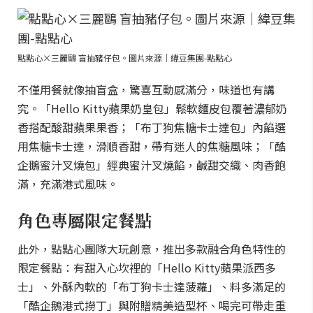
點點心×三麗鷗 盲抽豬仔包。圖片來源｜緯豆集團-點點心
不僅用餐就像抽盲盒，驚喜互動感滿分，味道也有講
究。「Hello Kitty蘋果奶皇包」鬆軟麵皮包覆著濃郁奶
香搭配酸甜蘋果果香；「布丁狗焦糖卡士達包」內餡選
用焦糖卡士達，滑順香甜，帶有迷人的焦糖風味；「酷
企鵝蜜汁叉燒包」經典蜜汁叉燒餡，鹹甜交織、肉香飽
滿，充滿港式風味。
角色專屬限定餐點
此外，點點心團隊大玩創意，推出多款融合角色特性的
限定餐點：有甜入心坎裡的「Hello Kitty蘋果派西多
士」、外酥內軟的「布丁狗卡士達菠蘿」、料多滿足的
「酷企鵝港式撈丁」與附贈精美造型杯、喝完可帶走重