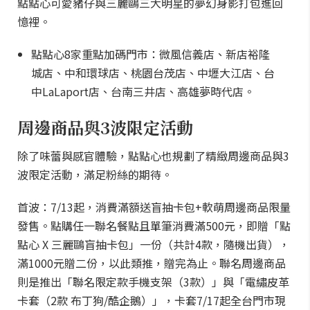
點點心可愛豬仔與三麗鷗三大明星的夢幻身影打包進回
憶裡。
點點心8家重點加碼門市：微風信義店、新店裕隆
城店、中和環球店、桃園台茂店、中壢大江店、台
中LaLaport店、台南三井店、高雄夢時代店。
周邊商品與3波限定活動
除了味蕾與感官體驗，點點心也規劃了精緻周邊商品與3
波限定活動，滿足粉絲的期待。
首波：7/13起，消費滿額送盲抽卡包+軟萌周邊商品限量
發售。點購任一聯名餐點且單筆消費滿500元，即贈「點
點心 X 三麗鷗盲抽卡包」一份（共計4款，隨機出貨），
滿1000元贈二份，以此類推，贈完為止。聯名周邊商品
則是推出「聯名限定款手機支架（3款）」與「電繡皮革
卡套（2款 布丁狗/酷企鵝）」，卡套7/17起全台門市現