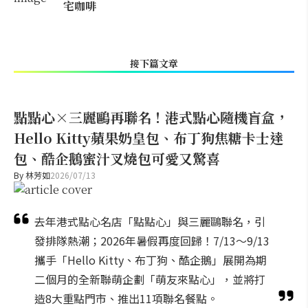
宅咖啡
接下篇文章
點點心×三麗鷗再聯名！港式點心隨機盲盒，
Hello Kitty蘋果奶皇包、布丁狗焦糖卡士達
包、酷企鵝蜜汁叉燒包可愛又驚喜
By
林芳如
2026/07/13
去年港式點心名店「點點心」與三麗鷗聯名，引
發排隊熱潮；2026年暑假再度回歸！7/13～9/13
攜手「Hello Kitty、布丁狗、酷企鵝」展開為期
二個月的全新聯萌企劃「萌友來點心」，並將打
造8大重點門市、推出11項聯名餐點。