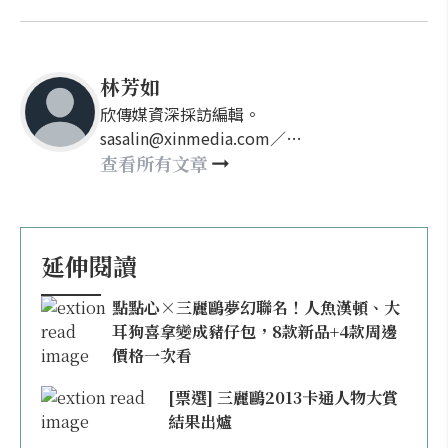
林芳如
欣傳媒資深採訪編輯。
sasalin@xinmedia.com／
happy21917@gmail.com
查看所有文章
延伸閱讀
點點心×三麗鷗夢幻聯名！人魚漢頓、大
耳狗喜拿變成豬仔包，8款新品+4款周邊
價格一次看
[票選] 三麗鷗2013卡通人物大賞
結果出爐