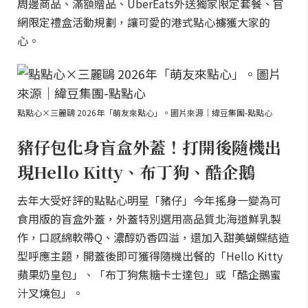
周邊商品、滿額贈品、UberEats外送獨家限定套餐、官
網限定禮盒活動規劃，讓可愛的港式點心擄獲大家的
心。
點點心×三麗鷗 2026年「萌友來點心」。圖片來源｜緯豆集團-點點心
豬仔包化身盲盒外蓋！打開後隨機出
現Hello Kitty、布丁狗、酷企鵝
去年大受好評的點點心明星「豬仔」今年搖身一變為可
食用版的盲盒外蓋，外蓋特別選用高品質北海道鮮乳製
作，口感綿軟帶Q、濃醇奶香四溢，還加入甜美蝴蝶結造
型呼應主題，開蓋後即可獲得隨機出餐的「Hello Kitty
蘋果奶皇包」、「布丁狗焦糖卡士達包」或「酷企鵝蜜
汁叉燒包」。