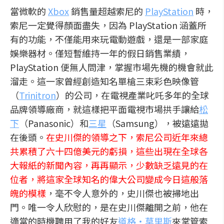
當微軟的
Xbox
銷售量超越索尼的
PlayStation
時，
索尼一定覺得顏面盡失，因為 PlayStation 涵蓋所
有的功能，不僅能用來玩電動遊戲，還是一部家庭
娛樂器材。僅短暫維持一年的假日銷售業績，
PlayStation 便無人問津，掌握市場先機的機會就此
溜走。這一家曾經創造知名單槍三束彩色映像管
（
Trinitron
）的公司，在電視產業叱吒多年的全球
品牌領導廠商，就這樣把平面電視市場拱手讓給
松
下
（Panasonic）和
三星
（Samsung），被遠遠拋
在後頭。
在史川傑的領導之下，索尼公司近年來總
共累積了六十四億美元的虧損，這些出現在全球各
大報紙的新聞內容，再再顯示，少數缺乏遠見的在
位者，將這家全球知名的偉大公司變成今日這般落
魄的模樣
，毫不令人意外的，史川傑也被掃地出
門。唯一令人欣慰的，是在史川傑離開之前，他在
適當的時機聘用了我的好友
道格‧莫里斯
來掌管索