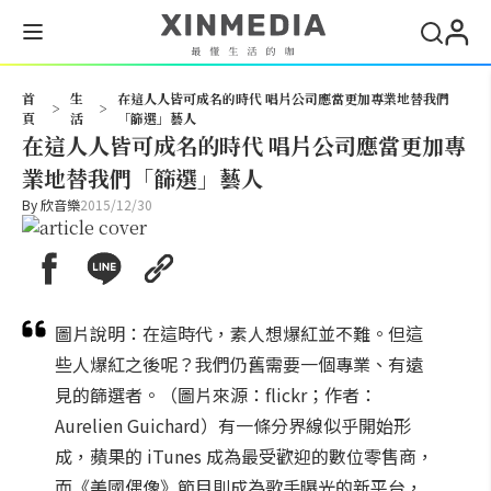
搜尋
首
生
在這人人皆可成名的時代 唱片公司應當更加專業地替我們
>
>
頁
活
「篩選」藝人
在這人人皆可成名的時代 唱片公司應當更加專
業地替我們「篩選」藝人
By
欣音樂
2015/12/30
圖片說明：在這時代，素人想爆紅並不難。但這
些人爆紅之後呢？我們仍舊需要一個專業、有遠
見的篩選者。（圖片來源：flickr；作者：
Aurelien Guichard）有一條分界線似乎開始形
成，蘋果的 iTunes 成為最受歡迎的數位零售商，
而《美國偶像》節目則成為歌手曝光的新平台，