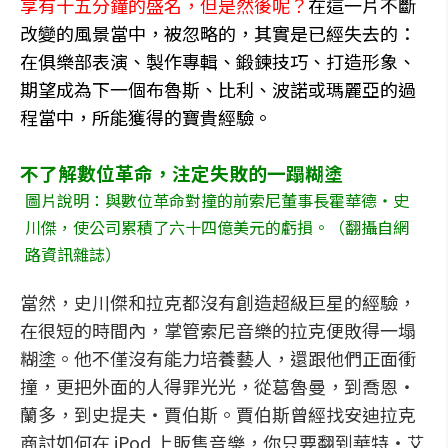
享有十五分鐘的盛名，但是然後呢？
在這一片不斷
改變的風景當中，被忽略的，其實是已經失去的：
在俱樂部表演、製作專輯、鍛鍊技巧、打造形象、
期望成為下一個布魯斯、比利、波諾或瑪麗亞的過
程當中，所能獲得的寶貴經驗。
不了解數位革命，注定失敗的一蹋糊塗
圖片說明：與數位革命對撞的前索尼董事長霍華德‧史
川傑，使公司累積了六十四億美元的虧損。（翻攝自網
路資訊雜誌）
當然，史川傑和拉克都沒有創造超級巨星的經驗，
在很短的時間內，掌管索尼音樂的拉克便敗得一塌
糊塗。他不僅沒有能力培養藝人，還跟他們正面衝
撞，更把外面的人得罪光光，從葛魯曼，到喬恩‧
蘭多，到史提夫‧賈伯斯。賈伯斯曾經找安迪拉克
商討如何在 iPod 上販售音樂，你只要翻到華特‧艾