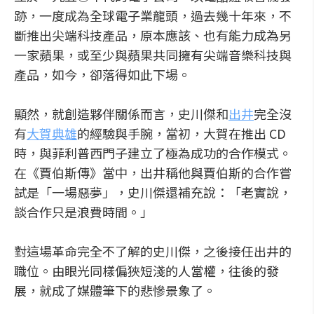
跡，一度成為全球電子業龍頭，過去幾十年來，不
斷推出尖端科技產品，原本應該、也有能力成為另
一家蘋果，或至少與蘋果共同擁有尖端音樂科技與
產品，如今，卻落得如此下場。
顯然，就創造夥伴關係而言，史川傑和
出井
完全沒
有
大賀典雄
的經驗與手腕，當初，大賀在推出 CD
時，與菲利普西門子建立了極為成功的合作模式。
在《賈伯斯傳》當中，出井稱他與賈伯斯的合作嘗
試是「一場惡夢」，史川傑還補充說：「老實說，
談合作只是浪費時間。」
對這場革命完全不了解的史川傑，之後接任出井的
職位。由眼光同樣偏狹短淺的人當權，往後的發
展，就成了媒體筆下的悲慘景象了。