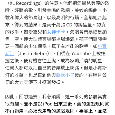
（XL Recordings）的注意。他們把愛黛兒美麗的歌
喉、好聽的歌、引發共鳴的歌詞、美妙的編曲、小
號和偉大的節奏組，以及高明的行銷，全都組合起
來，得到的結果，是兩千萬張 CD 的銷售量。認真
的歌手，如愛黛兒和
女神卡卡
，演唱會門票總是銷
售一空，連大型體育場都場場爆滿。孩子們隨時需
要一個新的少年偶像，真正有才能的歌手，如
小賈
斯汀
（Justin Bieber），自從在 YouTube 上被挖
掘之後，便有機會往上爬，成為家喻戶曉的明星。
任何人都可以把自己的音樂放上網路，但是小賈斯
汀的才華，也是直到他與
亞瑟小子
簽約，在唱片公
司的大力宣傳下才逐漸發揮。
因此，回想過去，我必須說，
這一系列的發展其實
很有趣。並不是說 iPod 出來之後，舊的遊戲規則就
不再適用，必須改用新的遊戲規則，事實上，並沒