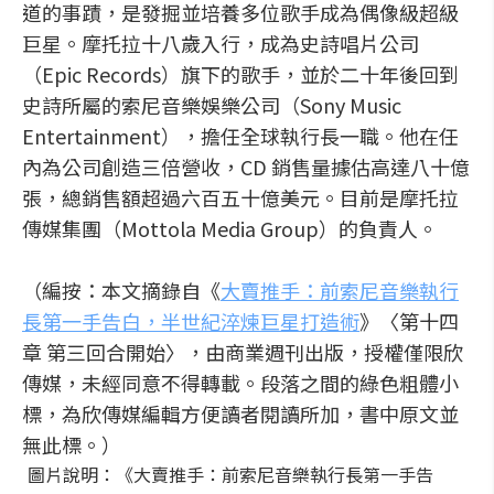
道的事蹟，是發掘並培養多位歌手成為偶像級超級
巨星。摩托拉十八歲入行，成為史詩唱片公司
（Epic Records）旗下的歌手，並於二十年後回到
史詩所屬的索尼音樂娛樂公司（Sony Music
Entertainment），擔任全球執行長一職。他在任
內為公司創造三倍營收，CD 銷售量據估高達八十億
張，總銷售額超過六百五十億美元。目前是摩托拉
傳媒集團（Mottola Media Group）的負責人。
（編按：本文摘錄自《
大賣推手：前索尼音樂執行
長第一手告白，半世紀淬煉巨星打造術
》〈第十四
章 第三回合開始〉，由商業週刊出版，授權僅限欣
傳媒，未經同意不得轉載。段落之間的綠色粗體小
標，為欣傳媒編輯方便讀者閱讀所加，書中原文並
無此標。）
圖片說明：《大賣推手：前索尼音樂執行長第一手告