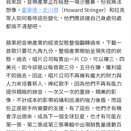
我來說，音樂產業正在經歷一場沙塵暴，但我無法
想像，
霍華德‧史川傑
（Howard Stringer）和拉克
等人如何看待這些變化，他們應該連自己身處何處
都搞不清楚吧。
蘋果把音樂產業的經濟型態整個翻轉過來，下載一
首歌只要花九角九分，整個產業開始呈現失控的狀
態。過去，唱片公司每賣出一片 CD，可以賺三、四
美元，如今卻是以每首歌三分、五分在賺，獲利遠
不如過去。因此，唱片公司不再擁有龐大的財力與
人力來培養新人、捧紅歌手，因為他們不再有能力
提供精緻的錄音、一次又一次的重錄、精美的影
像、不計成本的影帶拍攝和巡演的強力後盾，而這
些正是歌手所需要的支援，有了這些，他們才有機
會浮出頭來，成為下一個全球巨星，也才有可能在
第一張、第二張或第三張專輯中出現銷售量達數百