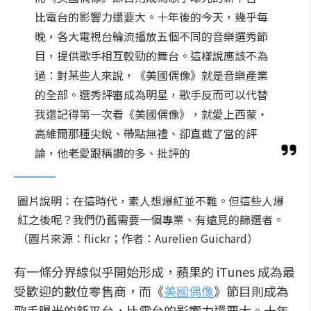
比電台的影響力還要大。十年後的今天，幾乎每
晚，各大電視台輪流播放五個不同的音樂選秀節
目，提供歌手相互較勁的舞台。這樣說應該不為
過：對某些人來說，《美國偶像》就是音樂產業
的全部。選秀評審成為明星，歌手反而可以代替
我還記得第一次看《美國偶像》，就愛上西蒙‧
高維爾那種尖銳、帶點無禮、卻直截了當的評
論，他老愛跟稱讚的多、批評的
圖片說明：在這時代，素人想爆紅並不難。但這些人爆
紅之後呢？我們仍舊需要一個專業、有遠見的篩選者。
（圖片來源：flickr；作者：Aurelien Guichard）
有一條分界線似乎開始形成，蘋果的 iTunes 成為最
受歡迎的數位零售商，而《
美國偶像
》節目則成為
歌手曝光的新平台，比電台的影響力還要大。十年