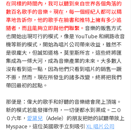
在同樣的時間內，我可以聽到來自世界各個角落的
數百名歌手的音樂。現在，每一個經紀人都可以精
準地告訴你，他的歌手在臉書和推特上擁有多少追
隨者，而且能夠立即與他們聯繫。
音樂的販售方式
也開始出現可行的模式，像是 YouTube 和網路收音
機等新的模式，開始為唱片公司帶來收益，雖然不
是很龐大，但誠如道格‧莫里斯所言，這些終將匯
集成為一條大河，成為音樂產業的未來。大多數人
沒有看到這一點，因為他們只看到唱片的銷售一蹶
不振，然而，現在所發生的諸多改變，終將把我們
帶回最初的起點。
那便是：偉大的歌手和好聽的音樂總會爬上頂端。
新的模式若能發揮作用，一切便都水到渠成。二０
０六年，
愛黛兒
（Adele）的朋友把她的試聽帶放上
Myspace，這位英國歌手立刻吸引
XL 唱片公司