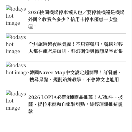
2026桃園機場停車懶人包／要停桃機還是機場
外圍？收費各多少？信用卡停車優惠一次整
理！
全州旅遊越夜越美麗！不只穿韓服，韓國年輕
人都在瘋老屋咖啡、科幻碉堡與微醺星空市集
韓國Naver Map中文設定超簡單！訂餐廳、
搜尋景點、規劃路線教學，不會韓文也能用
2026 LOPIA必買8種商品推薦！A5和牛、披
薩、提拉米蘇和自家製甜點，總經理親推這幾
款