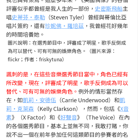
評審似乎都曾經是我人生的一部份，
史密斯飛船
主
唱
史蒂芬‧泰勒
（Steven Tyler）曾經與哥倫比亞
唱片簽約，還有
珍妮佛‧羅培茲
，我曾經花好幾年
的時間培養她。
圖片說明：在選秀節目中，評審成了明星，歌手反倒成
為可以替代、可有可無的娛樂角色。（圖片來源：
flickr；作者：friskytuna）
諷刺的是，在這些音樂選秀節目當中，角色已經有
所改變，現在，評審成了明星，歌手反倒成為可以
替代、可有可無的娛樂角色。
例外的情形當然存
在，如
凱莉‧安德伍
（Carrie Underwood）和
凱
莉‧克萊森
（Kelly Clarkson），然而，包括《
X音
素
》（X Factor）和《
好聲音
》（The Voice）在內
的各個選秀節目，基本上並無不同，我敢打賭，你
說不出一個在前年參加任何這類節目的參賽者的名