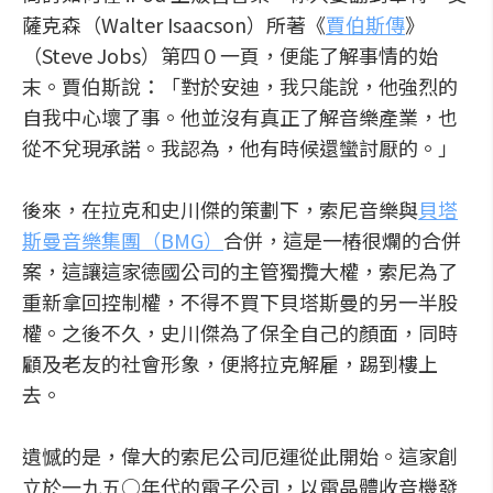
薩克森（Walter Isaacson）所著《
賈伯斯傳
》
（Steve Jobs）第四０一頁，便能了解事情的始
末。賈伯斯說：「對於安迪，我只能說，他強烈的
自我中心壞了事。他並沒有真正了解音樂產業，也
從不兌現承諾。我認為，他有時候還蠻討厭的。」
後來，在拉克和史川傑的策劃下，索尼音樂與
貝塔
斯曼音樂集團（BMG）
合併，這是一樁很爛的合併
案，這讓這家德國公司的主管獨攬大權，索尼為了
重新拿回控制權，不得不買下貝塔斯曼的另一半股
權。之後不久，史川傑為了保全自己的顏面，同時
顧及老友的社會形象，便將拉克解雇，踢到樓上
去。
遺憾的是，偉大的索尼公司厄運從此開始。這家創
立於一九五○年代的電子公司，以電晶體收音機發