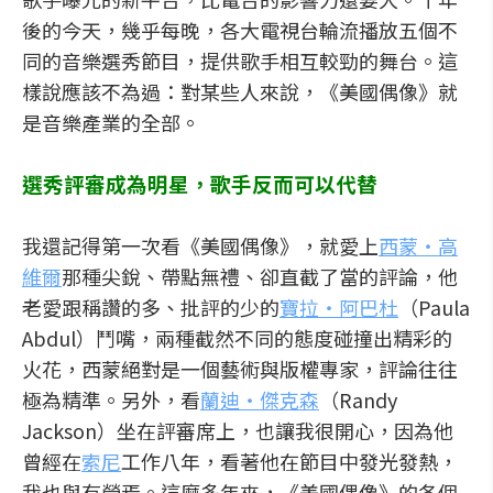
後的今天，幾乎每晚，各大電視台輪流播放五個不
同的音樂選秀節目，提供歌手相互較勁的舞台。這
樣說應該不為過：對某些人來說，《美國偶像》就
是音樂產業的全部。
選秀評審成為明星，歌手反而可以代替
我還記得第一次看《美國偶像》，就愛上
西蒙‧高
維爾
那種尖銳、帶點無禮、卻直截了當的評論，他
老愛跟稱讚的多、批評的少的
寶拉‧阿巴杜
（Paula
Abdul）鬥嘴，兩種截然不同的態度碰撞出精彩的
火花，西蒙絕對是一個藝術與版權專家，評論往往
極為精準。另外，看
蘭迪‧傑克森
（Randy
Jackson）坐在評審席上，也讓我很開心，因為他
曾經在
索尼
工作八年，看著他在節目中發光發熱，
我也與有榮焉。這麼多年來，《美國偶像》的各個