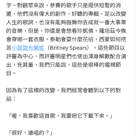
字。對觀眾來說，參賽的歌手只是提供短暫的消
遣，他們沒有偉大的創作、好聽的專輯、足以改變
人生的歌詞，也沒有能夠鼓舞你去成就一番大事業
的音樂，但是，你還是會想看珍妮佛‧羅培茲今晚
會穿哪一套衣服，泰勒會耍什麼花招，西蒙如何挖
苦
小甜甜布蘭妮
（Britney Spears）。這些節目以
評審為中心，而評審明星們也使出渾身解數配合演
出，充其量，我們只能說，這些是很棒的電視節
目。
因為有了這樣的改變，我們經常會聽到以下的對
話：
「喔，我喜歡這首歌，我要把它下載下來。」
「很好，誰唱的？」