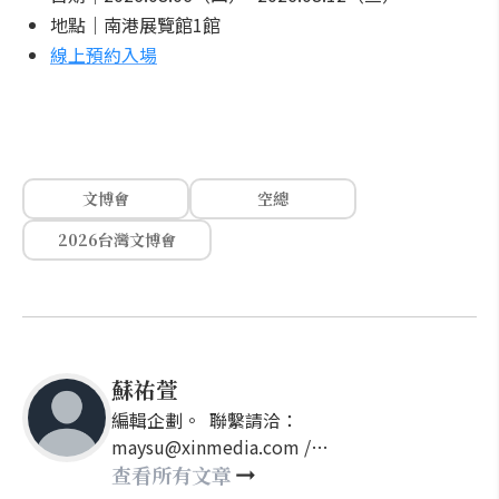
地點｜南港展覽館1館
線上預約入場
文博會
空總
2026台灣文博會
蘇祐萱
編輯企劃。 聯繫請洽：
maysu@xinmedia.com /
may860527@gmail.com
查看所有文章