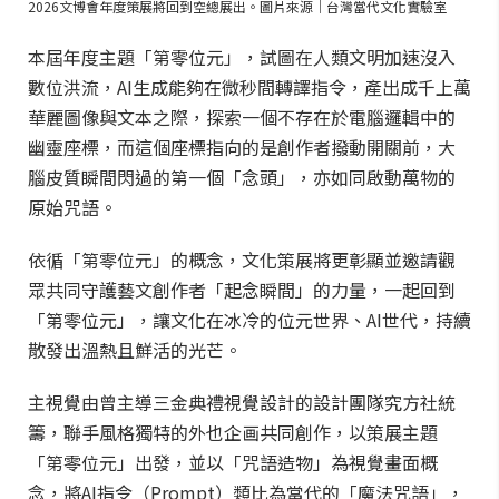
2026文博會年度策展將回到空總展出。圖片來源｜台灣當代文化實驗室
本屆年度主題「第零位元」，試圖在人類文明加速沒入
數位洪流，AI生成能夠在微秒間轉譯指令，產出成千上萬
華麗圖像與文本之際，探索一個不存在於電腦邏輯中的
幽靈座標，而這個座標指向的是創作者撥動開關前，大
腦皮質瞬間閃過的第一個「念頭」，亦如同啟動萬物的
原始咒語。
依循「第零位元」的概念，文化策展將更彰顯並邀請觀
眾共同守護藝文創作者「起念瞬間」的力量，一起回到
「第零位元」，讓文化在冰冷的位元世界、AI世代，持續
散發出溫熱且鮮活的光芒。
主視覺由曾主導三金典禮視覺設計的設計團隊究方社統
籌，聯手風格獨特的外也企画共同創作，以策展主題
「第零位元」出發，並以「咒語造物」為視覺畫面概
念，將AI指令（Prompt）類比為當代的「魔法咒語」，