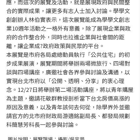
應，而這次的展覽及活動，就是展現政府與民間整
合的實際成果，讓更多有志人士加入討論。學學文
創創辦人林伯實表示，這次展覽能成為學學文創志
業10週年活動之一格外有意義，除了展現企業與政
府的合作整合外，同時也拉進企業與社會間的距
離，讓企業成?政府政策與民眾的平台。
本展覽是市府各局處總動員執行「公共住宅」的初
步成果展演，展覽期間將舉辦兩場微旅行、四場對
談與四場講座，廣邀社會各界參與討論及溝通，以
實現台北市府以「公開、透明、分享」的衷心理
念。12/27日將舉辦第二場活動講座，將以青年購屋
為主題，邀請花敬群教授剖析當下台北房價高漲的
原因及意義，以及青年該何去何從，除學界外並邀
請官方的北市府財政局游適銘副局長、都發局規劃
科簡慧芳科長一起參與討論。
圖片說明：展覽現場；攝影/吳宜晏