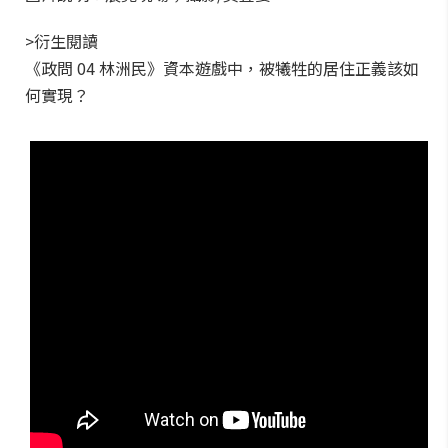
>衍生閱讀
《政問 04 林洲民》資本遊戲中，被犧牲的居住正義該如
何實現？