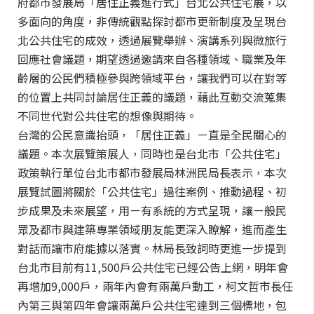
府都市發展局「居住正義進行式」台北公共住宅展，以
多面向的角度，非傳統觀點探討都市更新制度及呈現台
北公共住宅的成效，透過展覽舉辦、演講系列與微旅行
回應社會議題，期望透過邀請來自各種領域、職業及年
齡層的公民們積極參與跨領域平台，讓我們可以在對等
的位置上共同討論居住正義的議題，藉此互動交流蒐集
不同世代對公共住宅的想像與期待。
台灣的公民意識抬頭，「居住正義」ㄧ直是全民關心的
議題。本次展覽策展人，同時也是台北市「公共住宅」
政策執行單位台北市都市發展局林洲民局長表示，本次
展覽試圖將關於「公共住宅」過往案例、推動過程、初
步成果及未來展望，用ㄧ有系統的方式呈現，讓ㄧ般民
眾及都市與建築專業領域朋友能更深入瞭解，進而產生
對話而讓市府能據以落實。林局長致詞時更進一步提到
台北市目前有11,500戶公共住宅已經公告上網，明年會
再增加9,000戶，兩年內會有兩萬戶動工，柯文哲市長任
內第三與第四年會讓兩萬戶公共住宅達到三個標地，包