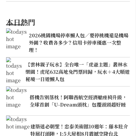
本日熱門
2026桃園機場停車懶人包／要停桃機還是機場
外圍？收費各多少？信用卡停車優惠一次整
理！
【雲林親子玩水】全台唯一「虎爺主題」叢林水
樂園！虎尾632高地免門票回歸，玩水＋4大順遊
秘境一日遊懶人包
搭機告別落枕！阿聯酋航空經濟艙座椅升級，
全球首創「U-Dream頭枕」包覆頭頸超好睡
建築迷必朝聖！忠泰美術館10週年：藤本壯介
特展打頭陣，1:5大屋根8月震撼空降台北