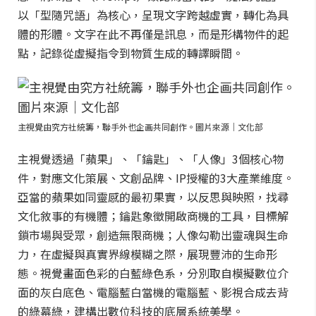
以「型隨咒語」為核心，呈現文字跨越虛實，轉化為具
體的形體。文字在此不再僅是訊息，而是形構物件的起
點，記錄從虛擬指令到物質生成的轉譯瞬間。
主視覺由究方社統籌，聯手外也企画共同創作。圖片來源｜文化部
主視覺透過「蘋果」、「鑰匙」、「人像」3個核心物
件，對應文化策展、文創品牌、IP授權的3大產業維度。
亞當的蘋果如同靈感的最初果實，以反思與映照，找尋
文化敘事的有機體；鑰匙象徵開啟商機的工具，目標解
鎖市場與受眾，創造無限商機；人像勾勒出靈魂與生命
力，在虛擬與真實界線模糊之際，展現豐沛的生命形
態。視覺畫面色彩的白藍綠色系，分別取自模擬數位介
面的灰白底色、電腦藍白當機的電腦藍、影視合成去背
的綠幕綠，建構出數位科技的底層系統美學。