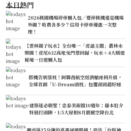
本日熱門
2026桃園機場停車懶人包／要停桃機還是機場
外圍？收費各多少？信用卡停車優惠一次整
理！
【雲林親子玩水】全台唯一「虎爺主題」叢林水
樂園！虎尾632高地免門票回歸，玩水＋4大順遊
秘境一日遊懶人包
搭機告別落枕！阿聯酋航空經濟艙座椅升級，
全球首創「U-Dream頭枕」包覆頭頸超好睡
建築迷必朝聖！忠泰美術館10週年：藤本壯介
特展打頭陣，1:5大屋根8月震撼空降台北
離市區15分鐘的嘉義祕境路線！造訪「台版神