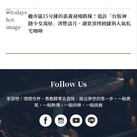
離市區15分鐘的嘉義祕境路線！造訪「台版神
隱少女湯屋」清豐濤月、湖景窯烤披薩與人氣私
宅咖啡
Follow Us
享受吧！環遊世界，勇敢歸零去冒險，踏出夢想的第一步。一點勇
氣，一點熱情，一點快樂，一點挑戰