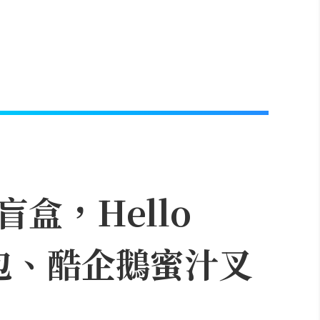
盒，Hello
達包、酷企鵝蜜汁叉