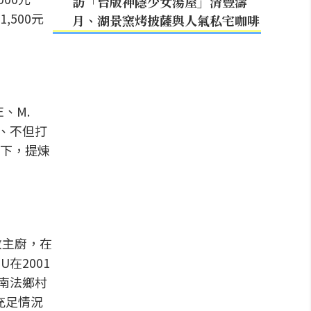
訪「台版神隱少女湯屋」清豐濤
,500元
月、湖景窯烤披薩與人氣私宅咖啡
E、M.
作、不但打
下，提煉
行政主廚，在
在2001
的南法鄉村
充足情況