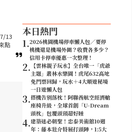
本日熱門
/13
1
.
2026桃園機場停車懶人包／要停
友來點
桃機還是機場外圍？收費各多少？
信用卡停車優惠一次整理！
2
.
【雲林親子玩水】全台唯一「虎爺
主題」叢林水樂園！虎尾632高地
免門票回歸，玩水＋4大順遊秘境
一日遊懶人包
3
.
搭機告別落枕！阿聯酋航空經濟艙
座椅升級，全球首創「U-Dream
頭枕」包覆頭頸超好睡
4
.
建築迷必朝聖！忠泰美術館10週
年：藤本壯介特展打頭陣，1:5大