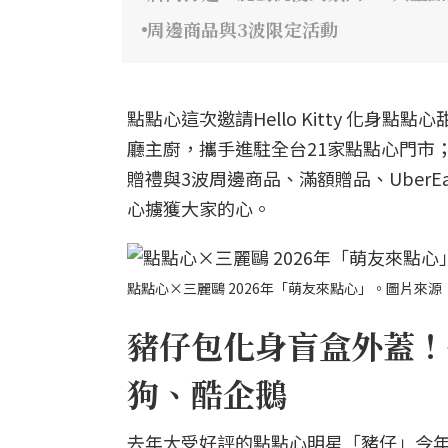
周邊商品與3波限定活動
點點心這次邀請Hello Kitty 化
廳主廚，攜手進駐全台21家點點心門市；7
贈禮與3波周邊商品、滿額贈品、Uber
心擄獲大家的心。
點點心×三麗鷗 2026年「萌友來點心」。圖片來源
豬仔包化身盲盒外蓋！打開
狗、酷企鵝
去年大受好評的點點心明星「豬仔」今