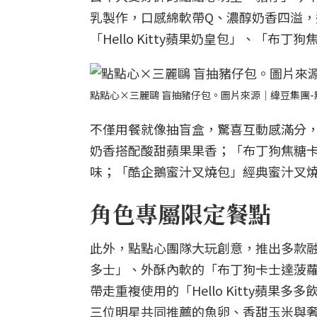
乳製作，口感綿軟帶Q、濃醇奶香四溢
「Hello Kitty蘋果奶皇包」、「
點點心×三麗鷗 盲抽豬仔包。圖片來源｜緯豆集團-
不僅用餐就像抽盲盒，驚喜互動感滿分，味道
奶香搭配酸甜蘋果果香；「布丁狗焦糖
味；「酷企鵝蜜汁叉燒包」經典蜜汁叉
角色專屬限定餐點
此外，點點心團隊大玩創意，推出多款融合角
多士」、外酥內軟的「布丁狗卡士達菠
帶走重複使用的「Hello Kitty蘋
三位明星共同推薦的魚卵、香甜玉米與