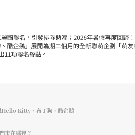
鷗聯名，引發排隊熱潮；2026年暑假再度回歸！7
ty、布丁狗、酷企鵝」展開為期二個月的全新聯萌企劃「萌
出11項聯名餐點。
llo Kitty、布丁狗、酷企鵝
點門市在哪裡？