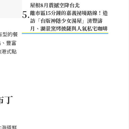
屋根8月震撼空降台北
5
.
離市區15分鐘的嘉義祕境路線！造
訪「台版神隱少女湯屋」清豐濤
月、湖景窯烤披薩與人氣私宅咖啡
有型的餐
點、豐富
的港式點
布丁
北海道鮮