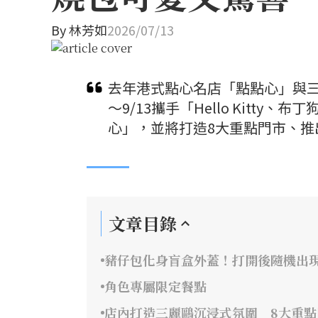
By
林芳如
2026/07/13
去年港式點心名店「點點心」與三麗
～9/13攜手「Hello Kit
心」，並將打造8大重點門市、推
文章目錄
豬仔包化身盲盒外蓋！打開後隨機出現He
角色專屬限定餐點
店內打造三麗鷗沉浸式氛圍 8大重