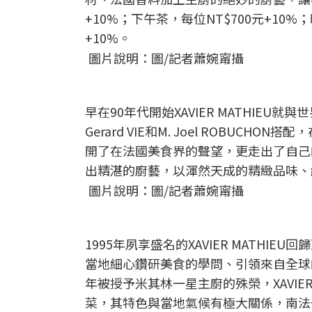
+10%；下午茶，每位NT$700元+10%；
+10%。
圖片說明：圖/記者蕭婉甯攝
早在90年代開始XAVIER MATHIEU就
Gerard VIE和M. Joel ROB
開了在法國美食界的聲望，更走出了自己
出精湛的廚藝，以渾然天成的精緻品味、
圖片說明：圖/記者蕭婉甯攝
1995年夙享盛名的XAVIER MATHIE
當地細心鑽研美食的學問、引領來自全球的饕客
年被授予米其林一星主廚的殊榮，XAVIE
菜，其特色與當地氣候有極大關係，南法一