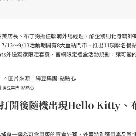
身點點心甜美店長、布丁狗擔任軟萌外場經理、酷企鵝則化身萌帥
/13～9/13活動期間有8大重點門市、推出11項聯名餐
Eats外送獨家限定套餐、官網限定禮盒活動規劃，讓可愛
｜緯豆集團-點點心
後隨機出現Hello Kitty、
年搖身一變為可食用版的盲盒外蓋，外蓋特別選用高品質