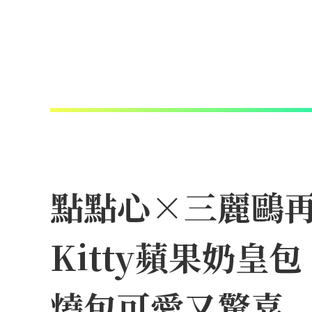
點點心×三麗鷗再
Kitty蘋果奶
燒包可愛又驚喜