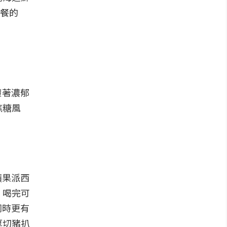
出餐的
覆著濃郁
焦糖風
蘋果派西
、喝完可
同時更有
厚切豬扒