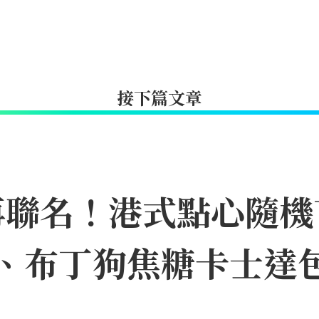
接下篇文章
聯名！港式點心隨機盲
皇包、布丁狗焦糖卡士