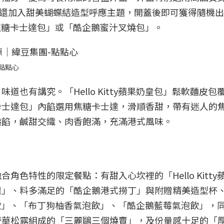
，還加入甜美蝴蝶結造型呼應主題，開蓋後即可獲得隨機
布丁狗焦糖卡士達包」或「酷企鵝蜜汁叉燒包」。
點點心
也有講究。「Hello Kitty蘋果奶皇包」鬆軟麵皮包
卡士達包」內餡選用焦糖卡士達，滑順香甜，帶有迷人的
燒餡，鹹甜交織、肉香飽滿，充滿港式風味。
色特性的限定餐點：有甜入心坎裡的「Hello Kitty
蘿」、料多滿足的「酷企鵝港式撈丁」與附贈精美造型杯
果多多飲」、「布丁狗柚香氣泡飲」、「酷企鵝藍莓氣泡飲」，
奢華松露組成的「三麗鷗三個燒賣」，及份量感十足的「