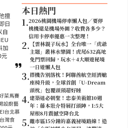
本日熱門
來他擅
1
.
2026桃園機場停車懶人包／要停
即日
桃機還是機場外圍？收費各多少？
以自
信用卡停車優惠一次整理！
IEU
2
.
【雲林親子玩水】全台唯一「虎爺
料加
主題」叢林水樂園！虎尾632高地
0元
免門票回歸，玩水＋4大順遊秘境
一日遊懶人包
3
.
搭機告別落枕！阿聯酋航空經濟艙
座椅升級，全球首創「U-Dream
頭枕」包覆頭頸超好睡
手好菜馬賽
4
.
建築迷必朝聖！忠泰美術館10週
開設廚藝
年：藤本壯介特展打頭陣，1:5大
EI台北慕
屋根8月震撼空降台北
用台灣食
5
.
離市區15分鐘的嘉義祕境路線！造
00元