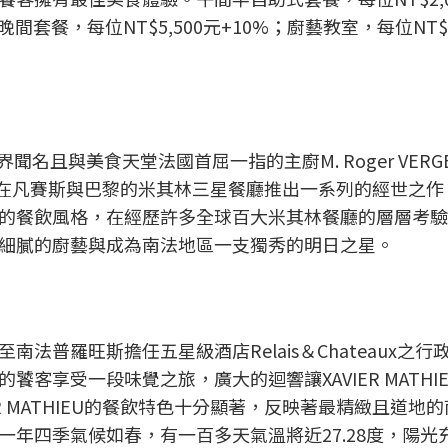
晚間套餐，每位NT$5,500元+10%；廚藝教室，每位NT$1
與世界聞名且與美食天堂法國首屈一指的主廚M. Roger VERG
UCHON搭配，在凡賽斯與巴黎的米其林三星餐廳推出一系列的經世之
的餐飲風格，在經歷許多全球百大米其林餐廳的層層考驗
細膩的廚藝與成為南法地區一支獨秀的明日之星。
U回歸至南法普羅旺斯擔任五星級酒店Relais＆Chateaux之
享受一段味覺之旅，廣大的迴響讓XAVIER MATHIEU
R MATHIEU的餐飲特色十分顯著，反映著最精緻且道地
年四季氣候如春，有一百多天氣溫將近27.28度，陽光