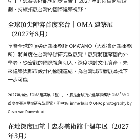
引子，忠泰美術館也同步宣告了 2027 年的兩檔超強企
劃，持續拓展台灣的國際建築視野。
全球頂尖陣容首度來台｜OMA 建築展
（2027年8月）
享譽全球的頂尖建築事務所 OMA*AMO（大都會建築事務
所）將首度在台灣舉辦研究型展覽！展覽將匯聚國內外
學者，從宏觀的國際視角切入，深度探討文化資產、未
來建築與都市設計的關鍵連結，為台灣城市發展尋找下
一步可能。
*
2027年推出「OMA建築展（暫）」，將是全球頂尖建築事務所 OMA
AMO
首度在臺灣舉辦研究型展覽，圖中為Timmerhuis © OMA; photography by
Ossip van Duivenbode
在地深度回望｜忠泰美術館十週年展（2027
年3月）