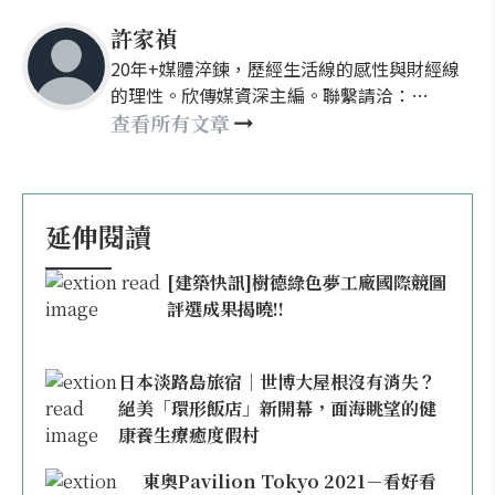
許家禎
20年+媒體淬鍊，歷經生活線的感性與財經線
的理性。欣傳媒資深主編。聯繫請洽：
nellyhsu@xinmedia.com
查看所有文章
延伸閱讀
[建築快訊]樹德綠色夢工廠國際競圖
評選成果揭曉!!
日本淡路島旅宿｜世博大屋根沒有消失？
絕美「環形飯店」新開幕，面海眺望的健
康養生療癒度假村
東奧Pavilion Tokyo 2021－看好看