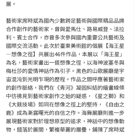
展。
藝術家席時斌為國內少數跨足藝術與國際精品品牌
合作創作的藝術家，曾與愛馬仕、路易威登、法拉
利、賓士合作，亦曾多次參與國內重要公共藝術及
國際交流活動。此次於臺東美術館的個展【海王星
—想像之徑】共展出46件作品，本展以「海王星」
為名，藝術家畫出一道想像之徑，以海神波塞冬與
梅杜莎的愛情神話作為引子。黑色的山歌展廳是宇
宙混沌到光明乍現的歷程。作品之間呼應著藝術家
的創作脈絡，我們在《青河》凝固糾結的繪畫線條
中彷彿見到藝術家創作之始的疑惑，《星之獅》和
《大競技場》如同在想像之徑上的堅持，《自由之
鹿》成為漸露曙光的自信之作。海舞展廳則進一步
展現藝術家對於理想原型的追求，神話中的想像動
物，錯落於展間，繁複華麗的層疊，鋪陳了席時斌