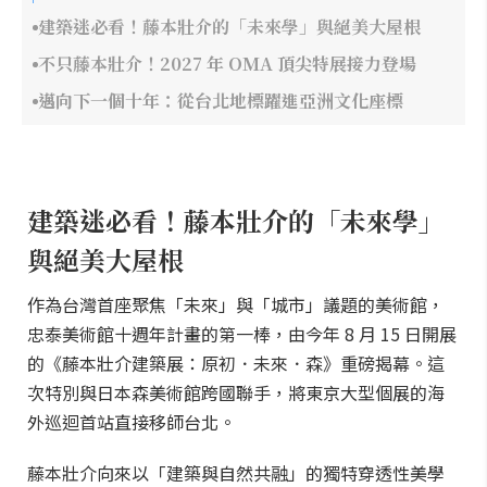
建築迷必看！藤本壯介的「未來學」與絕美大屋根
不只藤本壯介！2027 年 OMA 頂尖特展接力登場
邁向下一個十年：從台北地標躍進亞洲文化座標
建築迷必看！藤本壯介的「未來學」
與絕美大屋根
作為台灣首座聚焦「未來」與「城市」議題的美術館，
忠泰美術館十週年計畫的第一棒，由今年 8 月 15 日開展
的《藤本壯介建築展：原初．未來．森》重磅揭幕。這
次特別與日本森美術館跨國聯手，將東京大型個展的海
外巡迴首站直接移師台北。
藤本壯介向來以「建築與自然共融」的獨特穿透性美學