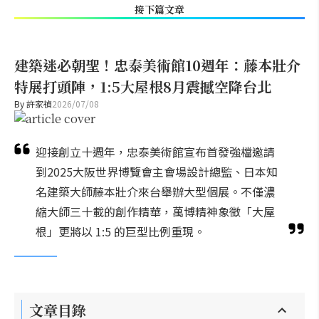
接下篇文章
建築迷必朝聖！忠泰美術館10週年：藤本壯介
特展打頭陣，1:5大屋根8月震撼空降台北
By
許家禎
2026/07/08
迎接創立十週年，忠泰美術館宣布首發強檔邀請
到2025大阪世界博覽會主會場設計總監、日本知
名建築大師藤本壯介來台舉辦大型個展。不僅濃
縮大師三十載的創作精華，萬博精神象徵「大屋
根」更將以 1:5 的巨型比例重現。
文章目錄