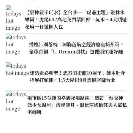
【雲林親子玩水】全台唯一「虎爺主題」叢林水
樂園！虎尾632高地免門票回歸，玩水＋4大順遊
秘境一日遊懶人包
搭機告別落枕！阿聯酋航空經濟艙座椅升級，
全球首創「U-Dream頭枕」包覆頭頸超好睡
建築迷必朝聖！忠泰美術館10週年：藤本壯介
特展打頭陣，1:5大屋根8月震撼空降台北
離市區15分鐘的嘉義祕境路線！造訪「台版神
隱少女湯屋」清豐濤月、湖景窯烤披薩與人氣私
宅咖啡