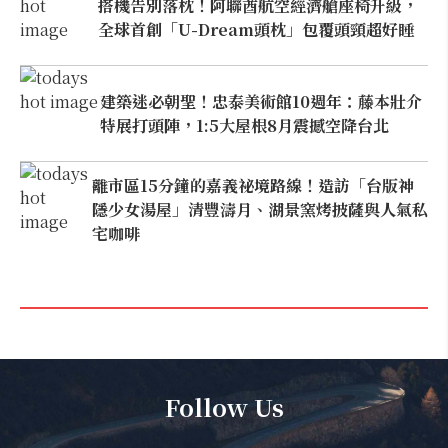
搭機告別落枕！阿聯酋航空經濟艙座椅升級，
全球首創「U-Dream頭枕」包覆頭頸超好睡
建築迷必朝聖！忠泰美術館10週年：藤本壯介
特展打頭陣，1:5大屋根8月震撼空降台北
離市區15分鐘的嘉義祕境路線！造訪「台版神
隱少女湯屋」清豐濤月、湖景窯烤披薩與人氣私
宅咖啡
Follow Us