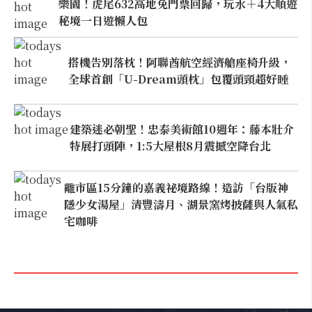
樂園！虎尾632高地免門票回歸，玩水＋4大順遊
秘境一日遊懶人包
搭機告別落枕！阿聯酋航空經濟艙座椅升級，
全球首創「U-Dream頭枕」包覆頭頸超好睡
建築迷必朝聖！忠泰美術館10週年：藤本壯介
特展打頭陣，1:5大屋根8月震撼空降台北
離市區15分鐘的嘉義祕境路線！造訪「台版神
隱少女湯屋」清豐濤月、湖景窯烤披薩與人氣私
宅咖啡