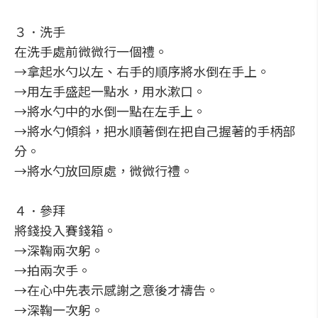
３．洗手
在洗手處前微微行一個禮。
→拿起水勺以左、右手的順序將水倒在手上。
→用左手盛起一點水，用水漱口。
→將水勺中的水倒一點在左手上。
→將水勺傾斜，把水順著倒在把自己握著的手柄部
分。
→將水勺放回原處，微微行禮。
４．參拜
將錢投入賽錢箱。
→深鞠兩次躬。
→拍兩次手。
→在心中先表示感謝之意後才禱告。
→深鞠一次躬。