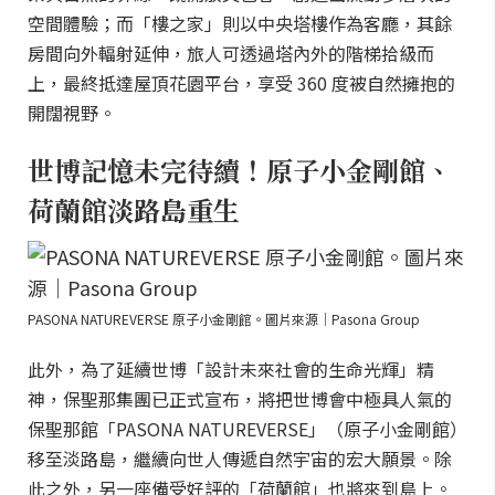
空間體驗；而「樓之家」則以中央塔樓作為客廳，其餘
房間向外輻射延伸，旅人可透過塔內外的階梯拾級而
上，最終抵達屋頂花園平台，享受 360 度被自然擁抱的
開闊視野。
世博記憶未完待續！原子小金剛館、
荷蘭館淡路島重生
PASONA NATUREVERSE 原子小金剛館。圖片來源｜Pasona Group
此外，為了延續世博「設計未來社會的生命光輝」精
神，保聖那集團已正式宣布，將把世博會中極具人氣的
保聖那館「PASONA NATUREVERSE」（原子小金剛館）
移至淡路島，繼續向世人傳遞自然宇宙的宏大願景。除
此之外，另一座備受好評的「荷蘭館」也將來到島上。