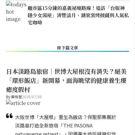
離市區15分鐘的嘉義祕境路線！造訪「台版神
隱少女湯屋」清豐濤月、湖景窯烤披薩與人氣私
宅咖啡
接下篇文章
日本淡路島旅宿｜世博大屋根沒有消失？絕美
「環形飯店」新開幕，面海眺望的健康養生療
癒度假村
By
蘇祐萱
2026/07/08
大阪世博「大屋根」重生為飯店？保聖那集團於
淡路島打造全新旅宿「THE PASONA
natureverse retreat」，因優美木造弧線神似世