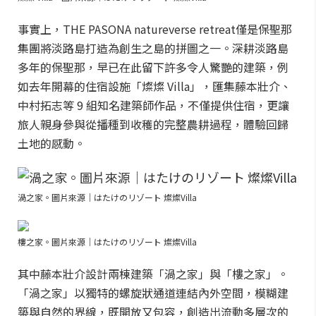
事實上，THE PASONA natureverse retreat僅是保聖那
集團將淡路島打造為創生之島的拼圖之一。深耕淡路島
多年的保聖那，早已在此留下許多令人驚艷的建築，例
如去年開幕的住宿設施「燦燦 Villa」，匯集藤本壯介、
中村拓志等 9 組知名建築師作品，不僅提供住宿，更讓
旅人親身參與從播種到收穫的完整農耕過程，體驗回歸
土地的感動。
渦之家。圖片來源｜はたけのリゾート 燦燦Villa
樓之家。圖片來源｜はたけのリゾート 燦燦Villa
其中藤本壯介設計兩棟建築「渦之家」與「樓之家」。
「渦之家」以獨特的螺旋狀通道連結內外空間，模糊建
築與自然的界線，既開放又包容，創造出流動多層次的