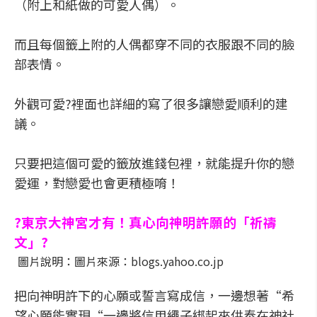
（附上和紙做的可愛人偶）。
而且每個籤上附的人偶都穿不同的衣服跟不同的臉
部表情。
外觀可愛?裡面也詳細的寫了很多讓戀愛順利的建
議。
只要把這個可愛的籤放進錢包裡，就能提升你的戀
愛運，對戀愛也會更積極唷！
?東京大神宮才有！真心向神明許願的「祈禱
文」?
圖片說明：圖片來源：blogs.yahoo.co.jp
把向神明許下的心願或誓言寫成信，一邊想著“希
望心願能實現“一邊將信用繩子綁起來供奉在神社