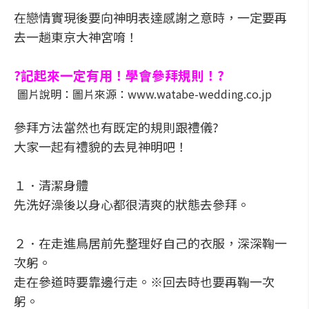
在戀情實現後要向神明表達感謝之意時，一定要再
去一趟東京大神宮唷！
?記起來一定有用！學會參拜規則！?
圖片說明：圖片來源：www.watabe-wedding.co.jp
參拜方法當然也有既定的規則跟禮儀?
大家一起有禮貌的去見神明吧！
１．清潔身體
先洗好澡後以身心都很清爽的狀態去參拜。
２．在走進鳥居前先整理好自己的衣服，深深鞠一
次躬。
走在參道時要靠邊行走。※回去時也要再鞠一次
躬。