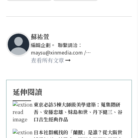
蘇祐萱
編輯企劃。 聯繫請洽：
maysu@xinmedia.com /
may860527@gmail.com
查看所有文章
延伸閱讀
東京必訪5棟大師級美學建築：蒐集隈研
吾、安藤忠雄、妹島和世、丹下健三、谷
口吉生經典作品
日本社群瘋找的「蘭獸」是誰？從大阪世