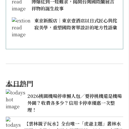
博爆紅到一娃難求，揭開台灣國際蘭展吉
祥物的誕生故事
東京新飯店｜東京壹酒店以日式匠心與侘
寂美學，重塑國際奢華設計的地方性語彙
本日熱門
2026桃園機場停車懶人包／要停桃機還是機場
外圍？收費各多少？信用卡停車優惠一次整
理！
【雲林親子玩水】全台唯一「虎爺主題」叢林水