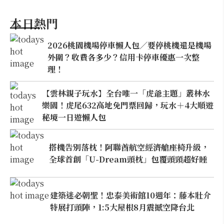
本日熱門
2026桃園機場停車懶人包／要停桃機還是機場
外圍？收費各多少？信用卡停車優惠一次整
理！
【雲林親子玩水】全台唯一「虎爺主題」叢林水
樂園！虎尾632高地免門票回歸，玩水＋4大順遊
秘境一日遊懶人包
搭機告別落枕！阿聯酋航空經濟艙座椅升級，
全球首創「U-Dream頭枕」包覆頭頸超好睡
建築迷必朝聖！忠泰美術館10週年：藤本壯介
特展打頭陣，1:5大屋根8月震撼空降台北