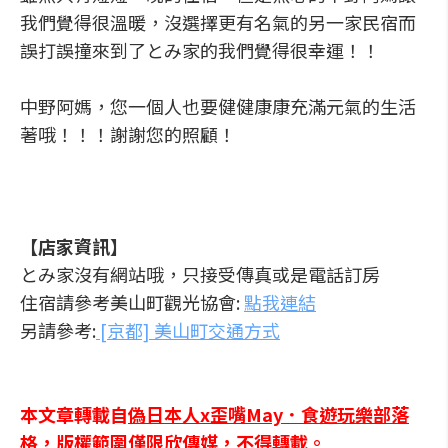
我們覺得很溫暖，沒選擇更有名氣的另一家民宿而
誤打誤撞來到了とみ家的我們覺得很幸運！！
中野阿媽，您一個人也要健健康康充滿元氣的生活
著哦！！！謝謝您的照顧！
【店家資訊】
とみ家沒有網站哦，只接受傳真或是電話訂房
住宿請參考美山町觀光協會:
點我連結
另請參考:
[京都] 美山町交通方式
本文章轉載自
偽日本人x歪嘴May．食遊玩樂部落
格
，版權範圍僅限欣傳媒，不得轉載。