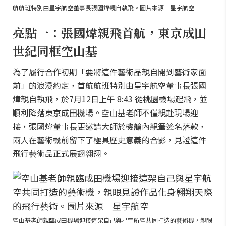
航航班特別由星宇航空董事長張國煒親自執飛。圖片來源｜星宇航空
亮點一：張國煒親飛首航，東京成田
世紀同框空山基
為了履行合作初期「要將這件藝術品親自開到藝術家面
前」的浪漫約定，首航航班特別由星宇航空董事長張國
煒親自執飛，於7月12日上午 8:43 從桃園機場起飛，並
順利降落東京成田機場。空山基老師不僅親赴現場迎
接，張國煒董事長更邀請大師於機艙內親筆簽名落款，
兩人在藝術機前留下了極具歷史意義的合影，見證這件
飛行藝術品正式展翅翱翔。
空山基老師親臨成田機場迎接這架自己與星宇航空共同打造的藝術機，親眼