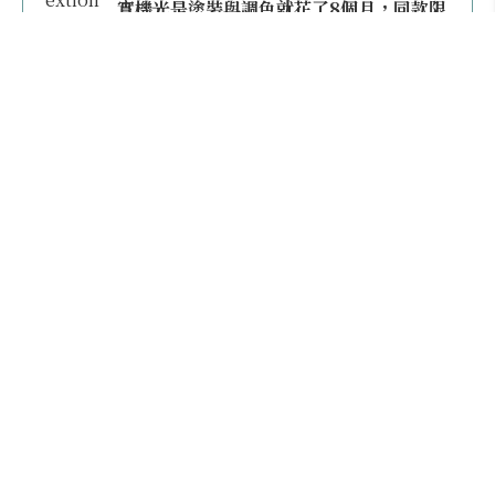
實機光是塗裝與調色就花了8個月，同款限
量模型上架即秒殺
本日熱門
2026桃園機場停車懶人包／要停桃機還是機場
外圍？收費各多少？信用卡停車優惠一次整
理！
【雲林親子玩水】全台唯一「虎爺主題」叢林水
樂園！虎尾632高地免門票回歸，玩水＋4大順遊
秘境一日遊懶人包