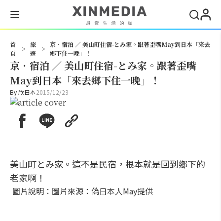
搜尋
首
旅
京．宿泊 ／ 美山町住宿-とみ家。跟著歪嘴May到日本「來去
>
>
頁
遊
鄉下住一晚」！
京．宿泊 ／ 美山町住宿-とみ家。跟著歪嘴
May到日本「來去鄉下住一晚」！
By
欣日本
2015/12/23
美山町とみ家。這不是民宿，根本就是回到鄉下的
老家啊！
圖片說明：圖片來源：偽日本人May提供