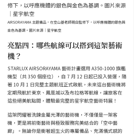
AIRSORAYAMA 主題備品，在空山基老師親自監修下，以呼應機體的銀色與
金色為基調。圖片來源｜星宇航空
亮點四：哪些航線可以搭到這架藝術
機？
STARLUX AIRSORAYAMA 藝術計畫選用 A350-1000 旗艦
機型（共 350 個座位），自 7 月 12 日起已投入營運，隨
著 10 月 1 日完整主題航班正式啟航，未來這台藝術機將
定期飛航於東京、鳳凰城以及布拉格等航線，讓旅客在
這些絕美航點間，體驗最完整的星宇航空藝術特展！
這架閃耀著洗鍊金屬光澤的藝術機，不僅僅是一架客
機，更是將前衛藝術與極致服務完美結合的「空中藝
廊」。無論你是衝著超生火的專屬備品、充滿儀式感的