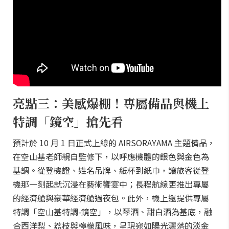
亮點三：美感爆棚！專屬備品與機上
特調「鏡空」搶先看
預計於 10 月 1 日正式上線的 AIRSORAYAMA 主題備品，
在空山基老師親自監修下，以呼應機體的銀色與金色為
基調。從登機證、姓名吊牌、紙杯到紙巾，讓旅客從登
機那一刻起就沉浸在藝術饗宴中；長程航線更推出專屬
的經濟艙與豪華經濟艙過夜包。此外，機上還提供專屬
特調「空山基特調-鏡空」，以琴酒、甜白酒為基底，融
合西洋梨、荔枝與檸檬風味，呈現宛如陽光灑落的淡金