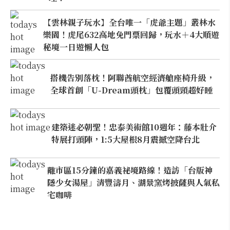
【雲林親子玩水】全台唯一「虎爺主題」叢林水
樂園！虎尾632高地免門票回歸，玩水＋4大順遊
秘境一日遊懶人包
搭機告別落枕！阿聯酋航空經濟艙座椅升級，
全球首創「U-Dream頭枕」包覆頭頸超好睡
建築迷必朝聖！忠泰美術館10週年：藤本壯介
特展打頭陣，1:5大屋根8月震撼空降台北
離市區15分鐘的嘉義祕境路線！造訪「台版神
隱少女湯屋」清豐濤月、湖景窯烤披薩與人氣私
宅咖啡