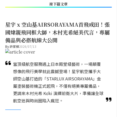
接下篇文章
星宇 x 空山基AIRSORAYAMA首飛成田！張
國煒親飛同框大師，木村光希絕美代言，專屬
備品與必搭航線大公開
By
許家禎
2026/07/13
當頂級航空服務遇上日本殿堂級藝術，一場顛覆
想像的飛行美學就此震撼登場！星宇航空攜手大
師空山基打造的「STARLUX AIRSORAYAMA」金
屬塗裝藝術機正式起飛，不僅有絕美專屬備品，
更請來木村光希 Kōki 演繹前衛大片，準備讓全球
航空迷與時尚圈陷入瘋狂。