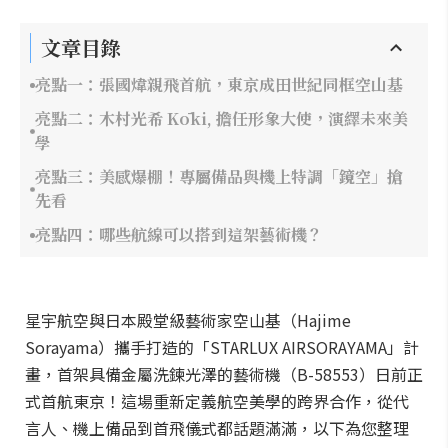
文章目錄
亮點一：張國煒親飛首航，東京成田世紀同框空山基
亮點二：木村光希 Kōki, 擔任形象大使，演繹未來美
學
亮點三：美感爆棚！專屬備品與機上特調「鏡空」搶
先看
亮點四：哪些航線可以搭到這架藝術機？
星宇航空與日本殿堂級藝術家空山基（Hajime
Sorayama）攜手打造的「STARLUX AIRSORAYAMA」計
畫，首架具備金屬洗鍊光澤的藝術機（B-58553）日前正
式首航東京！這場重新定義航空美學的跨界合作，從代
言人、機上備品到首飛儀式都話題滿滿，以下為您整理