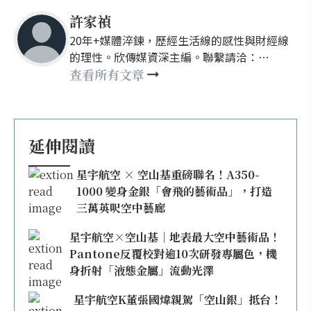
許家禎
20年+媒體淬鍊，歷經生活線的感性與財經線
的理性。欣傳媒資深主編。聯繫請洽：
nellyhsu@xinmedia.com
查看所有文章
延伸閱讀
星宇航空 × 空山基重磅聯名！A350-
1000 變身金銀「會飛的藝術品」，打造
三萬英呎空中藝廊
星宇航空×空山基｜地表最大空中藝術品！
Pantone反覆校對逾10次研發專屬色，機
身折射「液態金屬」流動光澤
星宇航空K董張國煒親駕「空山銀」抵台！