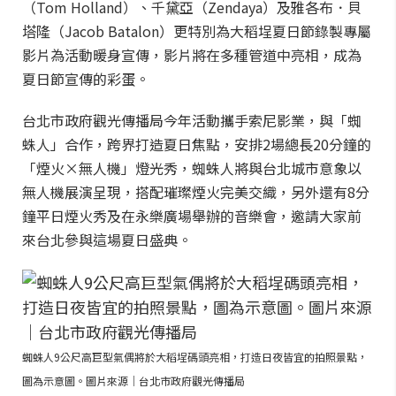
（Tom Holland）、千黛亞（Zendaya）及雅各布．貝
塔隆（Jacob Batalon）更特別為大稻埕夏日節錄製專屬
影片為活動暖身宣傳，影片將在多種管道中亮相，成為
夏日節宣傳的彩蛋。
台北市政府觀光傳播局今年活動攜手索尼影業，與「蜘
蛛人」合作，跨界打造夏日焦點，安排2場總長20分鐘的
「煙火×無人機」燈光秀，蜘蛛人將與台北城市意象以
無人機展演呈現，搭配璀璨煙火完美交織，另外還有8分
鐘平日煙火秀及在永樂廣場舉辦的音樂會，邀請大家前
來台北參與這場夏日盛典。
蜘蛛人9公尺高巨型氣偶將於大稻埕碼頭亮相，打造日夜皆宜的拍照景點，
圖為示意圖。圖片來源｜台北市政府觀光傳播局