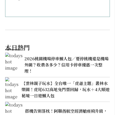
本日熱門
2026桃園機場停車懶人包／要停桃機還是機場
外圍？收費各多少？信用卡停車優惠一次整
理！
【雲林親子玩水】全台唯一「虎爺主題」叢林水
樂園！虎尾632高地免門票回歸，玩水＋4大順遊
秘境一日遊懶人包
搭機告別落枕！阿聯酋航空經濟艙座椅升級，