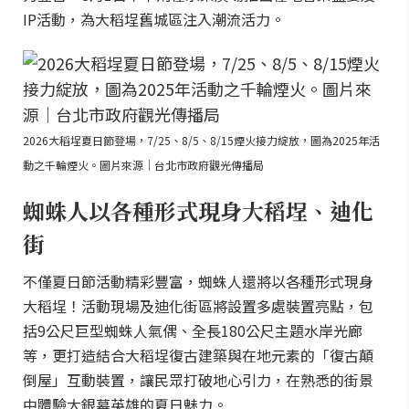
IP活動，為大稻埕舊城區注入潮流活力。
2026大稻埕夏日節登場，7/25、8/5、8/15煙火接力綻放，圖為2025年活
動之千輪煙火。圖片來源｜台北市政府觀光傳播局
蜘蛛人以各種形式現身大稻埕、迪化
街
不僅夏日節活動精彩豐富，蜘蛛人還將以各種形式現身
大稻埕！活動現場及迪化街區將設置多處裝置亮點，包
括9公尺巨型蜘蛛人氣偶、全長180公尺主題水岸光廊
等，更打造結合大稻埕復古建築與在地元素的「復古顛
倒屋」互動裝置，讓民眾打破地心引力，在熟悉的街景
中體驗大銀幕英雄的夏日魅力。