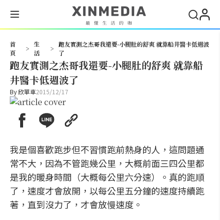
搜尋
首
生
跑友實測之杰哥我還要-小腿肚的舒爽 就靠船井醫卡低週波
>
>
頁
活
了
跑友實測之杰哥我還要-小腿肚的舒爽 就靠船
井醫卡低週波了
By
欣單車
2015/12/17
我是個喜歡跑步但不習慣跑前熱身的人，這問題通
常不大，因為不管跑幾公里，大概前面三四公里都
是我的暖身時間（大概每公里六分速）。真的跑順
了，速度才會放開，以每公里五分鐘的速度持續跑
著，直到沒力了，才會放慢速度。