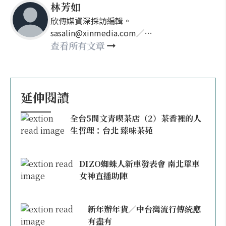
林芳如
欣傳媒資深採訪編輯。
sasalin@xinmedia.com／
happy21917@gmail.com
查看所有文章
延伸閱讀
全台5間文青喫茶店（2）茶香裡的人
生哲理：台北 臻味茶苑
DIZO蜘蛛人新車發表會 南北單車
女神直播助陣
新年辦年貨／中台灣流行傳統應
有盡有