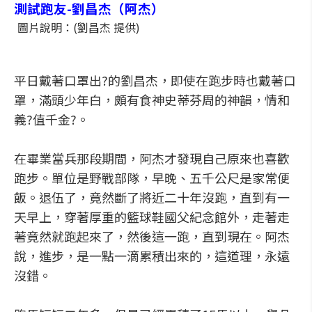
測試跑友-劉昌杰（阿杰）
圖片說明：(劉昌杰 提供)
平日戴著口罩出?的劉昌杰，即使在跑步時也戴著口
罩，滿頭少年白，頗有食神史蒂芬周的神韻，情和
義?值千金?。
在畢業當兵那段期間，阿杰才發現自己原來也喜歡
跑步。單位是野戰部隊，早晚、五千公尺是家常便
飯。退伍了，竟然斷了將近二十年沒跑，直到有一
天早上，穿著厚重的籃球鞋國父紀念館外，走著走
著竟然就跑起來了，然後這一跑，直到現在。阿杰
說，進步，是一點一滴累積出來的，這道理，永遠
沒錯。