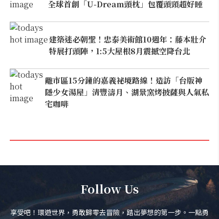
全球首創「U-Dream頭枕」包覆頭頸超好睡
建築迷必朝聖！忠泰美術館10週年：藤本壯介
特展打頭陣，1:5大屋根8月震撼空降台北
離市區15分鐘的嘉義祕境路線！造訪「台版神
隱少女湯屋」清豐濤月、湖景窯烤披薩與人氣私
宅咖啡
Follow Us
享受吧！環遊世界，勇敢歸零去冒險，踏出夢想的第一步。一點勇