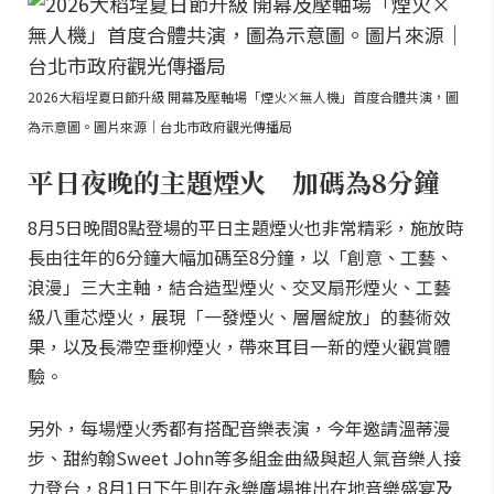
2026大稻埕夏日節升級 開幕及壓軸場「煙火×無人機」首度合體共演，圖
為示意圖。圖片來源｜台北市政府觀光傳播局
平日夜晚的主題煙火 加碼為8分鐘
8月5日晚間8點登場的平日主題煙火也非常精彩，施放時
長由往年的6分鐘大幅加碼至8分鐘，以「創意、工藝、
浪漫」三大主軸，結合造型煙火、交叉扇形煙火、工藝
級八重芯煙火，展現「一發煙火、層層綻放」的藝術效
果，以及長滯空垂柳煙火，帶來耳目一新的煙火觀賞體
驗。
另外，每場煙火秀都有搭配音樂表演，今年邀請溫蒂漫
步、甜約翰Sweet John等多組金曲級與超人氣音樂人接
力登台，8月1日下午則在永樂廣場推出在地音樂盛宴及