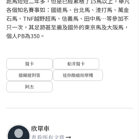
跑馬短短二年多，但是已經累積了15馬以上，舉凡
各個知名賽事如：國道馬、台北馬、渣打馬、萬金
石馬、TNF越野超馬、信義馬、田中馬…等參加不
只一次，其足跡甚至遍及國外的東京馬及大阪馬，
個人PB為350。
醫卡
船井醫卡
膝關健對策
迷你酸痛按摩機
阿杰
欣單車
查看所有文章