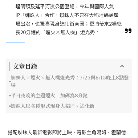
埕碼頭及延平河濱公園登場，今年與國際人氣
IP「蜘蛛人」合作，蜘蛛人不只在大稻埕碼頭廣
場出沒，也驚喜現身迪化街商圈；更將帶來2場總
長20分鐘的「煙火×無人機」燈光秀。
文章目錄
蜘蛛人×煙火×無人機燈光秀：7/25與8/15晚上8點登
場
平日夜晚的主題煙火 加碼為8分鐘
蜘蛛人以各種形式現身大稻埕、迪化街
搭配蜘蛛人最新電影即將上映，電影主角湯姆．霍蘭德