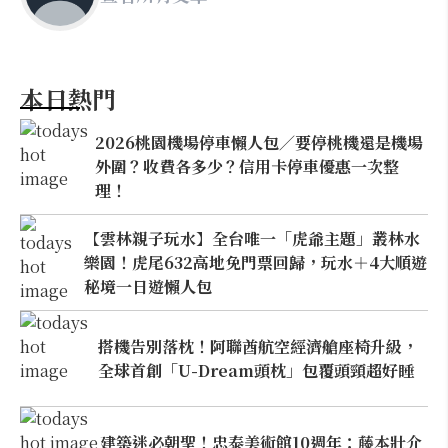
本日熱門
2026桃園機場停車懶人包／要停桃機還是機場
外圍？收費各多少？信用卡停車優惠一次整
理！
【雲林親子玩水】全台唯一「虎爺主題」叢林水
樂園！虎尾632高地免門票回歸，玩水＋4大順遊
秘境一日遊懶人包
搭機告別落枕！阿聯酋航空經濟艙座椅升級，
全球首創「U-Dream頭枕」包覆頭頸超好睡
建築迷必朝聖！忠泰美術館10週年：藤本壯介