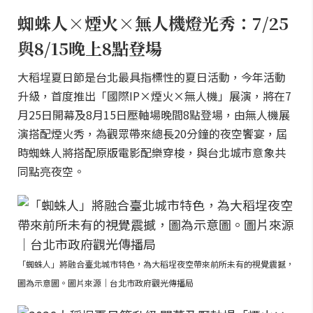
蜘蛛人×煙火×無人機燈光秀：7/25
與8/15晚上8點登場
大稻埕夏日節是台北最具指標性的夏日活動，今年活動
升級，首度推出「國際IP×煙火×無人機」展演，將在7
月25日開幕及8月15日壓軸場晚間8點登場，由無人機展
演搭配煙火秀，為觀眾帶來總長20分鐘的夜空饗宴，屆
時蜘蛛人將搭配原版電影配樂穿梭，與台北城市意象共
同點亮夜空。
「蜘蛛人」將融合臺北城市特色，為大稻埕夜空帶來前所未有的視覺震撼，
圖為示意圖。圖片來源｜台北市政府觀光傳播局