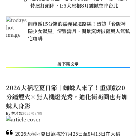
特展打頭陣，1:5大屋根8月震撼空降台北
離市區15分鐘的嘉義祕境路線！造訪「台版神
隱少女湯屋」清豐濤月、湖景窯烤披薩與人氣私
宅咖啡
接下篇文章
2026大稻埕夏日節｜蜘蛛人來了！重頭戲20
分鐘煙火×無人機燈光秀，迪化街商圈也有蜘
蛛人身影
By
林芳如
2026/07/08
2026大稻埕夏日節將於7月25日至8月15日在大稻