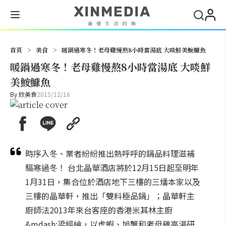
搜尋
首頁
>
美食
>
暖鍋過寒冬！老母雞慢熬8小時當湯底 大啖鮮美鮟鱇魚
暖鍋過寒冬！老母雞慢熬8小時當湯底 大啖鮮
美鮟鱇魚
By
欣美食
2015/12/16
時序入冬、業者紛紛推出熱呼呼的鍋品料理滋補
驅寒過冬！ 台北晶華酒店將於12月15日起至明年
1月31日，集合位於酒店地下三樓的三燔本家以及
三樓的晶華軒，推出「雙料極品鍋」；晶華軒主
廚師法2013年來台客座的香港米其林主廚
&mdash;梁經綸，以虎蝦、旭蟹和老母雞高湯研