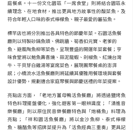
庭餐桌。十一份文化園區「一席食堂」則將結合園區永
續理念、在地食材，推出更具地方故事性的酸菜魚，及
符合年輕人口味的泰式檸檬魚、親子最愛的蕃茄魚。
標竿店也將分別推出各具特色的節慶年菜。石園活魚餐
廳則以特製砂鍋魚頭、佛跳牆、筍香扣元寶、老爹的
魚、避風陶魚柳等菜色，呈現豐盛的開運年菜套餐；亨
味食堂將以鮑魚壽喜燒、蒜泥龍蝦、剁椒魚、紅燒台灣
牛、干貝芽白雞湯等宴席菜色，展現團聚餐桌的澎湃
感；小橋流水活魚餐廳則將延續其優雅用餐環境與套餐
設計優勢，規劃適合家庭聚餐與節慶送禮的年菜提案。
亮點店方面，「老地方薑母鴨活魚餐廳」將透過鹽烤魚
特色料理擺盤優化，強化遊客第一眼辨識度；「湧進音
樂餐廳」則以原住民音樂餐廳特色與「炮桶魚」料理為
亮點；「祥和園活魚餐廳」將以金沙魚柳、泰式檸檬
魚、糖醋魚等招牌菜提升為「活魚經典三重奏」更具記