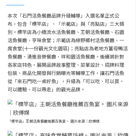
本次「石門活魚餐廳品牌升級輔導」入選名單正式公
布，包含「標竿店」、「示範店」與「亮點店」三大類
別。標竿店為小橋流水活魚餐廳、王朝活魚餐廳、石園
活魚餐廳、亨味食堂；示範店為綠野鄉村活魚餐廳、一
席食堂(十一份觀光文化園區)；亮點店為老地方薑母鴨活
魚餐廳、湧進音樂餐廳、祥和園活魚餐廳。後續將針對
各家店特色，展開品牌故事整理、菜單設計、招牌料理
包裝、商品化開發與行銷曝光等輔導工作，讓石門活魚
從「來石門吃一桌好魚」，升級為「可以吃、可以買、
可以體驗、可以帶走」的觀光品牌。
「標竿店」王朝活魚餐廳推薦百魚宴。 圖片來源｜欣傅媒