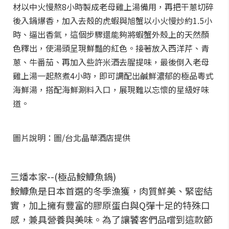
材以中火慢熬8小時製成老母雞上湯備用，再把干蔥切碎
後入鍋爆香，加入去殼的虎蝦與旭蟹以小火慢炒約1.5小
時、逼出香氣，這個步驟還能夠將蝦蟹外殼上的天然顏
色釋出，使湯頭呈現鮮豔的紅色。接著放入西洋芹、青
蔥、牛番茄、再加入些許米酒去腥提味，最後倒入老母
雞上湯一起熬煮4小時，即可調配出鹹鮮濃郁的極品粵式
海鮮湯，搭配海鮮涮料入口，展現難以忘懷的星級好味
道。
圖片說明：圖/台北晶華酒店提供
三燔本家--(極品鮟鱇魚鍋)
鮟鱇魚是日本首選的冬季漁獲，肉質鮮美、緊密結
實，加上擁有豐富的膠原蛋白與Q彈十足的特殊口
感，兼具營養與美味。為了讓饕客們品嚐到這款節