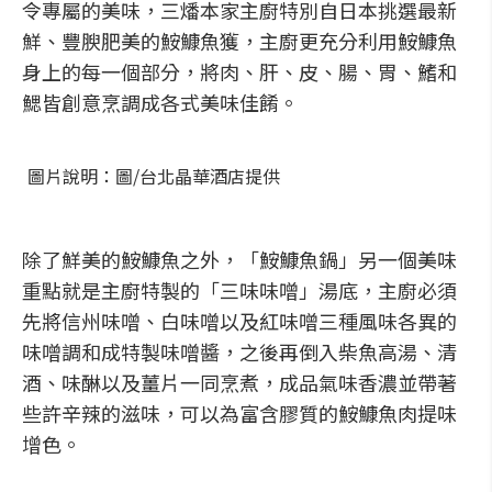
令專屬的美味，三燔本家主廚特別自日本挑選最新
鮮、豐腴肥美的鮟鱇魚獲，主廚更充分利用鮟鱇魚
身上的每一個部分，將肉、肝、皮、腸、胃、鰭和
鰓皆創意烹調成各式美味佳餚。
圖片說明：圖/台北晶華酒店提供
除了鮮美的鮟鱇魚之外，「鮟鱇魚鍋」另一個美味
重點就是主廚特製的「三味味噌」湯底，主廚必須
先將信州味噌、白味噌以及紅味噌三種風味各異的
味噌調和成特製味噌醬，之後再倒入柴魚高湯、清
酒、味醂以及薑片一同烹煮，成品氣味香濃並帶著
些許辛辣的滋味，可以為富含膠質的鮟鱇魚肉提味
增色。