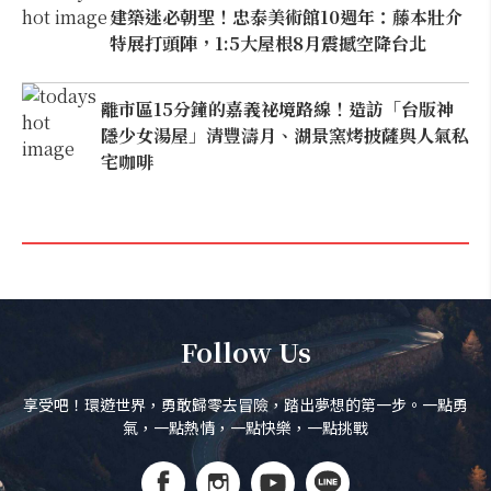
建築迷必朝聖！忠泰美術館10週年：藤本壯介
特展打頭陣，1:5大屋根8月震撼空降台北
離市區15分鐘的嘉義祕境路線！造訪「台版神
隱少女湯屋」清豐濤月、湖景窯烤披薩與人氣私
宅咖啡
Follow Us
享受吧！環遊世界，勇敢歸零去冒險，踏出夢想的第一步。一點勇
氣，一點熱情，一點快樂，一點挑戰