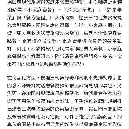
為回應現代旅遊與家庭用餐型態轉變，本次輔導計畫特
別聚焦「小家庭套餐」、「冷凍即享包」、「節慶年
菜」與「餐券遊程」四大新商機。過去石門活魚常被視
為大型聚餐、團體宴席的選擇，但近年小家庭、朋友出
遊、雙人用餐與深度旅遊需求增加，店家也需要更容易
點餐、更有價格帶引導、更適合年輕消費者的菜單設
計。因此，本次輔導將協助店家推出雙人套餐、小家庭
套餐與特色推薦組合，降低消費者選擇門檻，讓第一次
來石門的旅客也能輕鬆品味活魚料理。
在商品化方面，優選王朝與綠野鄉村將率先推動即享包
開發。綠野鄉村活魚餐廳預計推出砂鍋魚頭即享包，將
魚頭、在地配料與湯底風味標準化，讓消費者在家加熱
即可享用活魚餐廳的經典滋味；王朝活魚餐廳則規劃推
出結合三坑老壇酸菜的酸菜魚即享包，讓石門水鄉風味
及永續飲食轉化為可宅配、可伴手禮化的品牌商品，即
享包的開發也讓石門活魚的好滋味從餐廳餐桌延伸到家