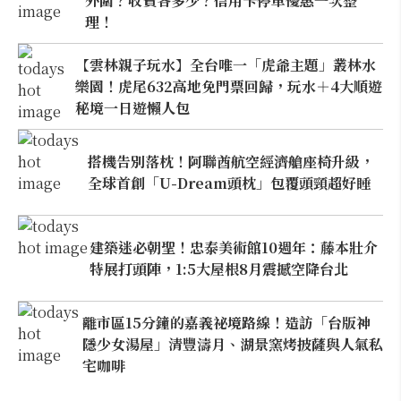
外圍？收費各多少？信用卡停車優惠一次整
理！
【雲林親子玩水】全台唯一「虎爺主題」叢林水
樂園！虎尾632高地免門票回歸，玩水＋4大順遊
秘境一日遊懶人包
搭機告別落枕！阿聯酋航空經濟艙座椅升級，
全球首創「U-Dream頭枕」包覆頭頸超好睡
建築迷必朝聖！忠泰美術館10週年：藤本壯介
特展打頭陣，1:5大屋根8月震撼空降台北
離市區15分鐘的嘉義祕境路線！造訪「台版神
隱少女湯屋」清豐濤月、湖景窯烤披薩與人氣私
宅咖啡