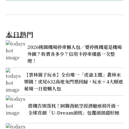
本日熱門
2026桃園機場停車懶人包／要停桃機還是機場
外圍？收費各多少？信用卡停車優惠一次整
理！
【雲林親子玩水】全台唯一「虎爺主題」叢林水
樂園！虎尾632高地免門票回歸，玩水＋4大順遊
秘境一日遊懶人包
搭機告別落枕！阿聯酋航空經濟艙座椅升級，
全球首創「U-Dream頭枕」包覆頭頸超好睡