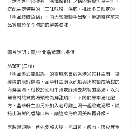
三燔本家則以擁有「深海龍蝦」之稱的鮟鱇魚為主角，
搭配主廚特製的「三味味噌」湯底，推出冬日限定的
「極品鮟鱇魚鍋」，兩大餐廳聯手出擊，邀請饕客前來
品賞屬於冬令時節的鮮美滋味。
圖片說明：圖/台北晶華酒店提供
晶華軒(三樓)
「極品粵式龍蝦鍋」的靈感來自於香港米其林主廚－梁
經綸的龍蝦鮮湯，晶華軒主廚以虎蝦與旭蟹製成清甜的
海鮮高湯，相較於使用牛骨或豚骨去熬製的高湯，以海
鮮食材熬煮的湯頭較為鮮甜順口。不同於原本湯底配
方，晶華軒主廚另外加入老母雞上湯一起熬煮湯頭，襯
托出海鮮的香醇口味，讓這款海鮮湯美味再升級。
烹製湯頭時，首先要將火腿、老母雞、瘦肉、陳皮等食