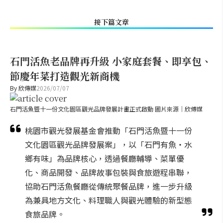
接下篇文章
石門活魚老品牌再升級 小家庭套餐、即享包、
節慶年菜打造觀光新商機
By
欣傳媒
2026/07/07
石門活魚暨十一份文化園區觀光品牌發展計畫正式啟動 圖片來源｜欣傅媒
桃園市觀光發展基金會推動「石門活魚暨十一份
文化園區觀光品牌發展案」，以「石門有魚・水
鄉有味」為品牌核心，透過餐廳輔導、菜單優
化、商品開發、品牌故事包裝與食旅遊程串聯，
協助石門活魚餐廳從傳統聚餐品牌，進一步升級
為兼具地方文化、料理職人與觀光體驗的新型態
食旅品牌。