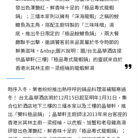
發出色澤艷紅、鮮香味十足的「極品粵式龍蝦
鍋」；三燔本家則以擁有「深海龍蝦」之稱的鮟
鱇魚為主角，搭配主廚特製的「三味味噌」湯
底，推出冬日限定的「極品鮟鱇魚鍋」，兩大餐
廳聯手出擊，邀請饕客前來品賞屬於冬令時節的
鮮美滋味。&nbsp;圖片說明：圖/台北晶華酒店提
供晶華軒(三樓)「極品粵式龍蝦鍋」的靈感來自於
香港米其林主廚－梁經綸的龍蝦鮮湯
時序入冬、業者紛紛推出熱呼呼的鍋品料理滋補驅寒過
冬！ 台北晶華酒店將於12月15日起至明年1月31日，集
合位於酒店地下三樓的三燔本家以及三樓的晶華軒，推
出「雙料極品鍋」；晶華軒主廚師法2013年來台客座的
香港米其林主廚—梁經綸，以虎蝦、旭蟹和老母雞高湯
研發出色澤艷紅、鮮香味十足的「極品粵式龍蝦鍋」；