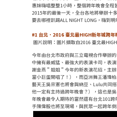
惠妹嗨唱整整1小時，整個跨年晚會全程
2015年的最後一天，全台各地將舉辦
要去哪裡趴踢ALL NIGHT LONG，嗨到
#1 台北．2016 臺北最HIGH新年城跨
圖片說明：圖片擷取自2016 臺北最HI
今年由台北市政府與三立電視合作舉辦的「
中擁有最威猛、最強大的表演卡司，表演
謝金燕＂姐姐＂今年的新表演花招，主辦
當小巨蛋開唱了！），而亞洲舞王潘瑋柏
藝天王吳宗憲也將會與納豆、Lulu共
他一定有主持過跨年晚會？），這也是吳
年晚會最令人期待的當然還有台北101跨
手陳偉殷也將至現場，與民眾一起跨年倒