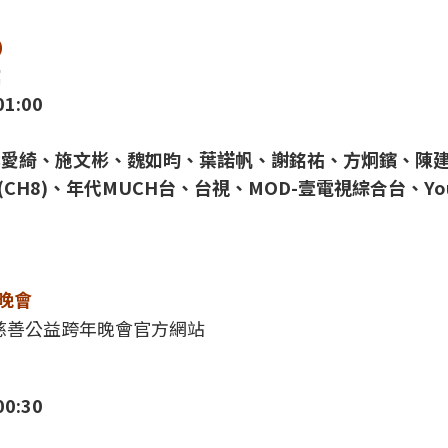
）
館
01:00
、李愛綺、施文彬、魏如昀、葉諾帆、謝銘祐、方炯鑌、陳
CH8)、年代MUCH台、台視、MOD-壹電視綜合台、You
年晚會
耀慈善公益跨年晚會官方網站
00:30