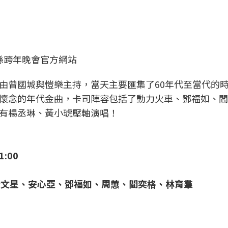
縣跨年晚會官方網站
由曾國城與愷樂主持，當天主要匯集了60年代至當代的
懷念的年代金曲，卡司陣容包括了動力火車、鄧福如、閻
有楊丞琳、黃小琥壓軸演唱！
1:00
、黃文星、安心亞、鄧福如、周蕙、閻奕格、林育羣