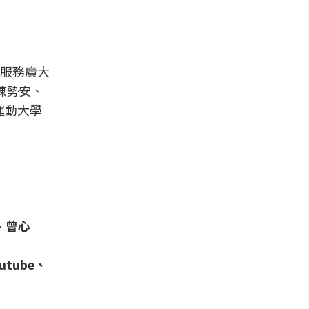
服務廣大
陳勢安、
育運動大學
e、曾心
tube、