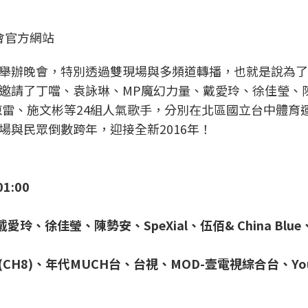
會官方網站
舉辦晚會，特別透過雙現場與多頻道轉播，也就是說為了
邀請了丁噹、袁詠琳、MP魔幻力量、戴愛玲、徐佳瑩、
、曾心梅、陳雷、施文彬等24組人氣歌手，分別在北區國立台中體
與民眾倒數跨年，迎接全新2016年！
01:00
玲、徐佳瑩、陳勢安、SpeXial、伍佰& China Blu
CH8)、年代MUCH台、台視、MOD-壹電視綜合台、You