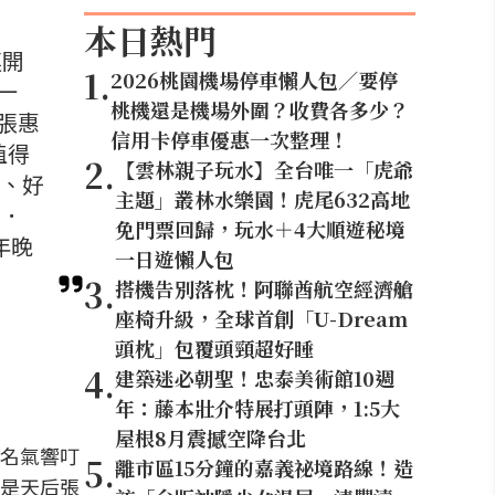
本日熱門
連開
1
.
2026桃園機場停車懶人包／要停
一
桃機還是機場外圍？收費各多少？
張惠
信用卡停車優惠一次整理！
值得
2
.
【雲林親子玩水】全台唯一「虎爺
盡、好
主題」叢林水樂園！虎尾632高地
北．
免門票回歸，玩水＋4大順遊秘境
年晚
一日遊懶人包
3
.
搭機告別落枕！阿聯酋航空經濟艙
座椅升級，全球首創「U-Dream
頭枕」包覆頭頸超好睡
4
.
建築迷必朝聖！忠泰美術館10週
年：藤本壯介特展打頭陣，1:5大
屋根8月震撼空降台北
名氣響叮
5
.
離市區15分鐘的嘉義祕境路線！造
是天后張