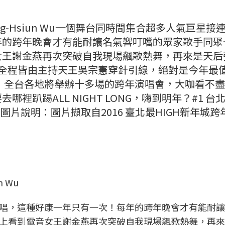
Ming-Hsiun Wu一個舞台同時間集合超多人氣巨星接
年的跨年晚會才有能耐讓名氣響叮噹的眾家歌手同聚
女王謝金燕再次突破自我現場飆歌熱舞，再來是天后
會全程皆由主持天王吳宗憲穿針引線，絕對是今年最
天，全台各地將舉辦十多場的跨年演唱會，大咖看不
裡趴踢ALL NIGHT LONG，嗨到明年？#1 台
晚會圖片說明：圖片擷取自2016 臺北最HIGH新年城跨
n Wu
唱，這種好康一年只有一次！每年的跨年晚會才有能耐讓
上看到電音女王謝金燕再次突破自我現場飆歌熱舞，再來