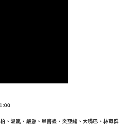
1:00
潘瑋柏、溫嵐、嚴爵、畢書盡、炎亞綸、大嘴巴、林育群