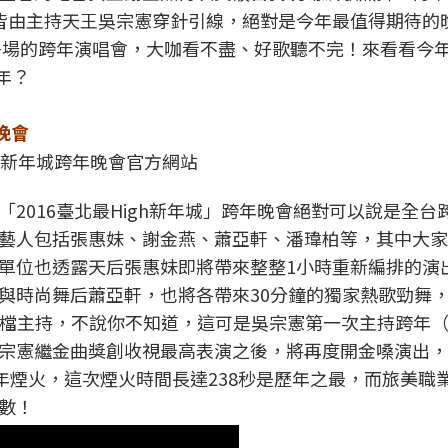
皆由主持天王吳宗憲穿針引線，絕對是今年最值得期待的
十多場的跨年演唱會，大咖看不盡、好歌聽不完！來看看今
明年？
年晚會
GH新年城跨年晚會官方網站
2016臺北最High新年城」跨年晚會絕對可以說是全台
藝人包括張惠妹、謝金燕、蕭亞軒、潘瑋柏等，其中大家
單位也透露天后張惠妹即將帶來整整1小時重新編排的演
與時尚舞后蕭亞軒，也將各帶來30分鐘的獨家熱歌勁舞
同搭檔主持，不說你不知道，這可是吳宗憲第一次主持跨年
宗憲繼金曲獎創收視最高表演之後，將再度開金嗓演出，
年煙火，這次煙火時間長達238秒是歷年之最，而旅美職
數！