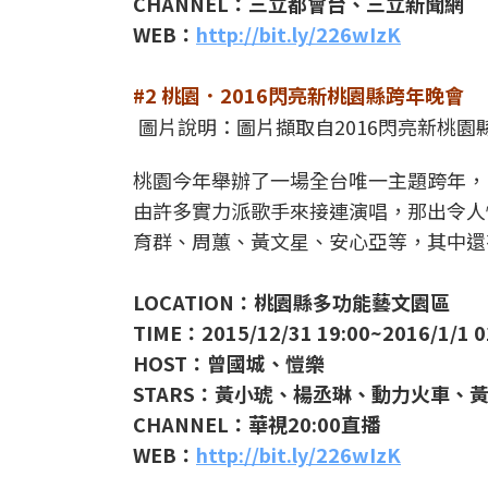
CHANNEL：三立都會台、三立新聞網
WEB：
http://bit.ly/226wIzK
#2 桃園．2016閃亮新桃園縣跨年晚會
圖片說明：圖片擷取自2016閃亮新桃園
桃園今年舉辦了一場全台唯一主題跨年，
由許多實力派歌手來接連演唱，那出令人
育群、周蕙、黃文星、安心亞等，其中還
LOCATION：桃園縣多功能藝文園區
TIME：2015/12/31 19:00~2016/1/1 0
HOST：曾國城、愷樂
STARS：黃小琥、楊丞琳、動力火車
CHANNEL：華視20:00直播
WEB：
http://bit.ly/226wIzK