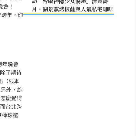
訪「台版神隱少女湯屋」清豐濤
晚會！
月、湖景窯烤披薩與人氣私宅咖啡
年跨年，你
跨年晚會
除了期待
出（根本
，另外，綜
（怎麼覺得
而台北跨
業棒球選