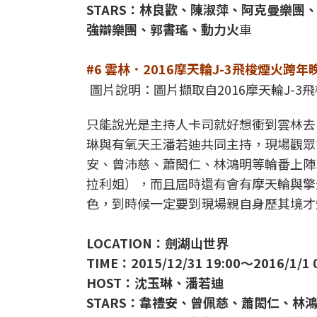
STARS：林良歡、陳淑萍、阿克曼樂
強辯樂團、郭書瑤、動力火
車
#6 雲林．2016摩天輪J-3飛梭煙火跨年
圖片說明：圖片擷取自2016摩天輪J-
只能說光是主持人卡司就好想衝到雲林去！
琳與有氧天王潘若迪共同主持，現場觀眾
安、曾沛慈、蕭閎仁、林鴻明等輪番上陣
拉利姐），而且屆時還有會有摩天輪與擎
色，到時候一定要到現場親自身歷其境才
LOCATION：劍湖山世界
TIME：2015/12/31 19:00～2016/1/1 
HOST：沈玉琳、潘若迪
STARS：韋禮安、曾佩慈、蕭閎仁、林