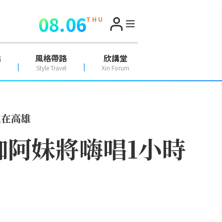
08.06
T H U
點
風格帶路
欣講堂
Style Travel
Xin Forum
火在高雄
咖阿妹將嗨唱1小時