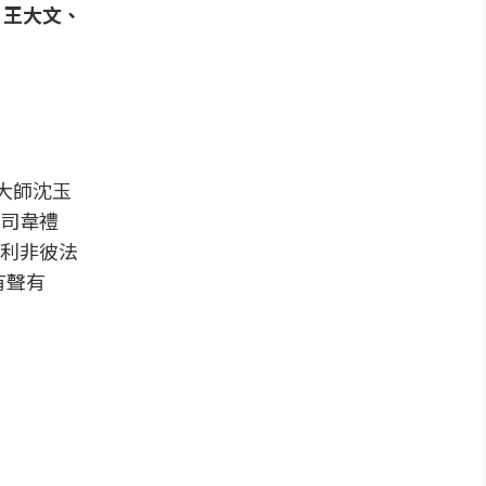
、王大文、
大師沈玉
司韋禮
利非彼法
有聲有