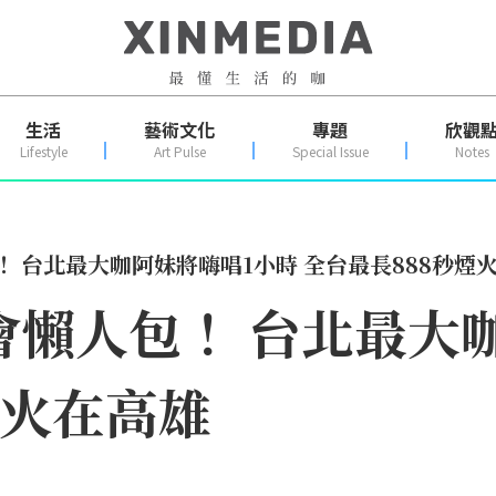
生活
藝術文化
專題
欣觀
Lifestyle
Art Pulse
Special Issue
Notes
！ 台北最大咖阿妹將嗨唱1小時 全台最長888秒煙
晚會懶人包！ 台北最大
煙火在高雄