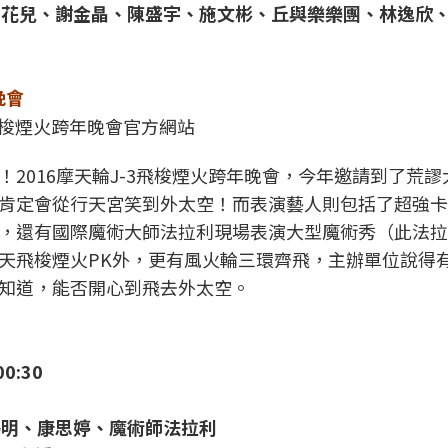
團、花兒、謝金晶、陳盛宇、施文彬、丘與樂樂團、林逸欣
晚會
3飛梭煙火跨年晚會官方網站
2016摩天輪J-3飛梭煙火跨年晚會，今年邀請到了荒謬
肯定會從行天宮笑到外太空！而表演藝人則包括了超強卡
，還有國際魔術大師法拉利現場表演大型魔術秀（此法拉
天飛梭煙火PK外，更有風火輪三環齊飛，主辦單位說得
知道，能否開心到飛去外太空。
00:30
鴻明、康思婷、魔術師法拉利