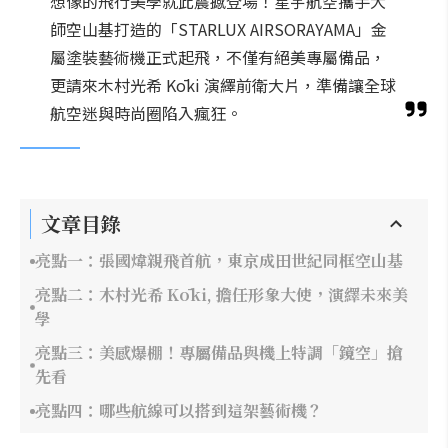
想像的飛行美學就此震撼登場！星宇航空攜手大
師空山基打造的「STARLUX AIRSORAYAMA」金
屬塗裝藝術機正式起飛，不僅有絕美專屬備品，
更請來木村光希 Kōki 演繹前衛大片，準備讓全球
航空迷與時尚圈陷入瘋狂。
文章目錄
亮點一：張國煒親飛首航，東京成田世紀同框空山基
亮點二：木村光希 Kōki, 擔任形象大使，演繹未來美
學
亮點三：美感爆棚！專屬備品與機上特調「鏡空」搶
先看
亮點四：哪些航線可以搭到這架藝術機？