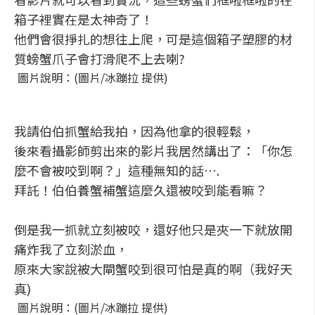
箱子裡實在是太神奇了！
他們會很掙扎的想往上爬，可是這個箱子塑膠的材
質螃蟹爪子會打滑爬不上去喇?
圖片說明：(圖片/冰蹦拉 提供)
我請伯伯抓蟹給我拍，因為他拿的很輕鬆，
後來看攝影師剪出來的影片我居然講出了：「你怎
麼不會被咬到啊？」這種無知的話….
拜託！伯伯養蟹補蟹這麼久還被咬到能看嘛？
倒是我一抓就立刻被咬，還好他只是夾一下就放開
痛炸我了立刻淤血，
原來大家說被大閘蟹咬到很可怕是真的啊（我好天
真)
圖片說明：(圖片/冰蹦拉 提供)