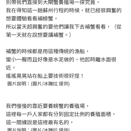
別帶我們直接到大閘蟹養殖場一探究竟，
我在得知這一趟蘇州行程的時候，就已經很興奮的
想要體驗看看補螃蟹，
所以當天超興奮的要他們讓我下去補蟹看看，（從
第一天就在說想要講補蟹。）
補蟹的時候都是用這種傳統的漁船，
蠻小一艘而且好像是水泥做的，他起時離水面很
近，
搖搖晃晃站在船上要技術很好捏！
圖片說明：(圖片/冰蹦拉 提供)
我們慢慢的靠近要養螃蟹的養殖場，
這裡每一戶人家都有分到固定比例的養殖面積，
這一間據說是這裡最有名的，
圖片說明：(圖片/冰蹦拉 提供)