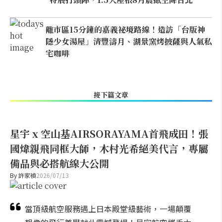
離市區15分鐘的嘉義祕境路線！造訪「台版神
隱少女湯屋」清豐濤月、湖景窯烤披薩與人氣私
宅咖啡
接下篇文章
星宇 x 空山基AIRSORAYAMA首飛成田！張
國煒親飛同框大師，木村光希絕美代言，專屬
備品與必搭航線大公開
By
許家禎
2026/07/13
當頂級航空服務遇上日本殿堂級藝術，一場顛覆