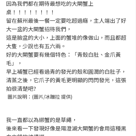
因為我們都在期待最想吃的大閘蟹上
桌！！！！！！！！
留在蘇州最後一餐一定要吃超過癮，主人端出了好
大一盆的大閘蟹招待我們，
這是臉盆的大小，上面的蟹堆的像做山，而且都超
大隻，少說也有五六兩。
好的大閘蟹要有幾個特色：「青殼白肚、金爪黃
毛」，
早上補蟹已經看過青的發光的殼和圓潤的白肚子，
清蒸之後，它爪子的黃毛更明顯的閃閃發光，這張
拍很清楚吧?
圖片說明：(圖片/冰蹦拉 提供)
我一直都以為綁蟹的是草繩，
後來看一下發現好像是陽澄湖大閘蟹的會用這種黑