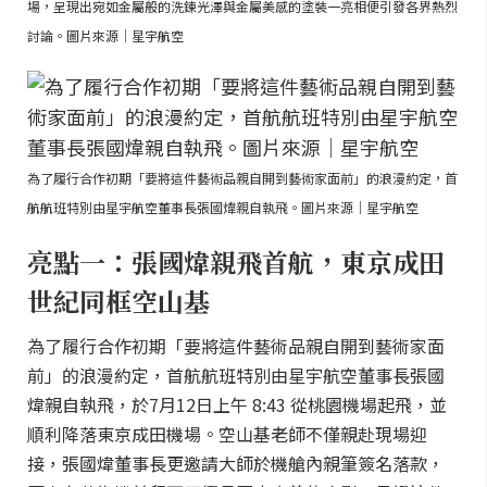
場，呈現出宛如金屬般的洗鍊光澤與金屬美感的塗裝一亮相便引發各界熱烈
討論。圖片來源｜星宇航空
為了履行合作初期「要將這件藝術品親自開到藝術家面前」的浪漫約定，首
航航班特別由星宇航空董事長張國煒親自執飛。圖片來源｜星宇航空
亮點一：張國煒親飛首航，東京成田
世紀同框空山基
為了履行合作初期「要將這件藝術品親自開到藝術家面
前」的浪漫約定，首航航班特別由星宇航空董事長張國
煒親自執飛，於7月12日上午 8:43 從桃園機場起飛，並
順利降落東京成田機場。空山基老師不僅親赴現場迎
接，張國煒董事長更邀請大師於機艙內親筆簽名落款，