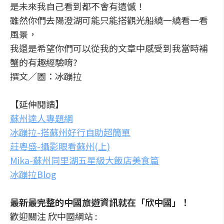
是未來我自己看到都不會有遺憾！
雖然你們去陽澄湖可能只能搭觀光船繞一繞看一看
風景，
我還是希望你們可以從我的文章中感受到我當時補
蟹的有趣經驗唷?
撰文／圖：冰蹦拉
【延伸閱讀】
蘇州達人專題網
冰蹦拉-搭蘇州好行自助超簡單
莊粵盛-攝影眼看蘇州(上)
Mika-蘇州同里湖五星級大飯店美食篇
冰蹦拉Blog
最新最完整的中國旅遊資訊就在「欣中國」！
歡迎關注 欣中國網站 :