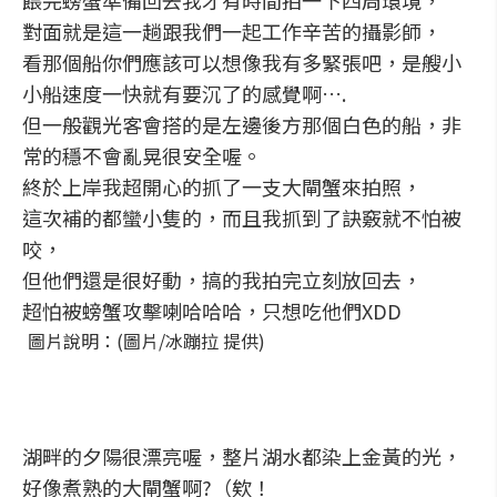
餵完螃蟹準備回去我才有時間拍一下四周環境，
對面就是這一趟跟我們一起工作辛苦的攝影師，
看那個船你們應該可以想像我有多緊張吧，是艘小
小船速度一快就有要沉了的感覺啊….
但一般觀光客會搭的是左邊後方那個白色的船，非
常的穩不會亂晃很安全喔。
終於上岸我超開心的抓了一支大閘蟹來拍照，
這次補的都蠻小隻的，而且我抓到了訣竅就不怕被
咬，
但他們還是很好動，搞的我拍完立刻放回去，
超怕被螃蟹攻擊喇哈哈哈，只想吃他們XDD
圖片說明：(圖片/冰蹦拉 提供)
湖畔的夕陽很漂亮喔，整片湖水都染上金黃的光，
好像煮熟的大閘蟹啊?（欸！