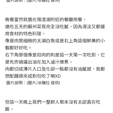
圖片說明：(圖片/冰蹦拉 提供)
晚餐當然就選在陽澄湖附近的餐廳用餐，
連吃五天的蘇州菜我完全沒吃膩，因為清淡又都運
用食材的特色料理，
像是肉質細緻的太湖白魚或是右上角這個鮮美的小
蝦都好好吃。
右下角那個像是扣肉的則是這一天第一次吃到，它
是先炸過逼出油在加入滷汁燉煮，
肉都切成薄片入口及化卻一點都沒有油膩感，我都
想配饅頭夾成割包吃了喇XD
圖片說明：(圖片/冰蹦拉 提供)
但這一天晚上我們一整群人根本沒有太認真在吃
飯，