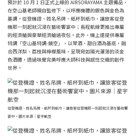
預計於 10 月 1 日正式上線的 AIRSORAYAMA 主題備品，
在空山基老師親自監修下，以呼應機體的銀色與金色為
基調。從登機證、姓名吊牌、紙杯到紙巾，讓旅客從登
機那一刻起就沉浸在藝術饗宴中；長程航線更推出專屬
的經濟艙與豪華經濟艙過夜包。此外，機上還提供專屬
特調「空山基特調-鏡空」，以琴酒、甜白酒為基底，融
合西洋梨、荔枝與檸檬風味，呈現宛如陽光灑落的淡金
色酒體，透過味覺完美呼應大師科技與感性交織的創作
世界。
從登機證、姓名吊牌、紙杯到紙巾，讓旅客從登機那一刻起就沉浸在藝術饗
宴中。圖片來源｜星宇航空