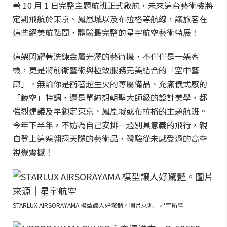
著 10 月 1 日完整主題航班正式啟航，未來這台藝術機將
定期飛航於東京、鳳凰城以及布拉格等航線，讓旅客在
這些絕美航點間，體驗最完整的星宇航空藝術特展！
這架閃耀著洗鍊金屬光澤的藝術機，不僅僅是一架客
機，更是將前衛藝術與極致服務完美結合的「空中藝
廊」。無論你是衝著超生火的專屬備品、充滿儀式感的
「鏡空」特調，還是單純想朝聖大師級的設計美學，都
強烈建議及早鎖定東京、鳳凰城或布拉格的主題航班。
今年下半年，不妨為自己安排一趟別具意義的飛行，親
自登上這架翱翔天際的藝術品，體驗從未感受過的高空
視覺震撼！
STARLUX AIRSORAYAMA 模型讓人好驚豔。圖片來源｜星宇航空