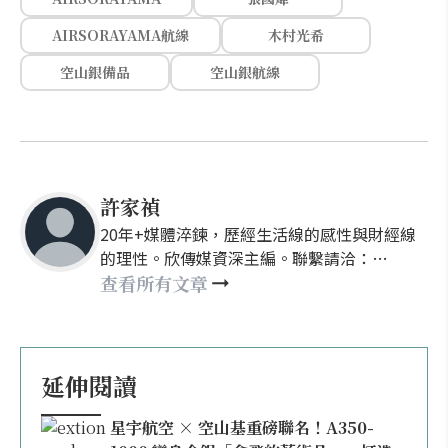
AIRSORAYAMA航線
木村光希
空山銀備品
空山銀航線
許家禎
20年+媒體淬鍊，歷經生活線的感性與財經線
的理性。欣傳媒資深主編。聯繫請洽：
nellyhsu@xinmedia.com
查看所有文章
延伸閱讀
星宇航空 × 空山基重磅聯名！A350-