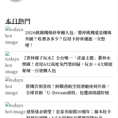
本日熱門
2026桃園機場停車懶人包／要停桃機還是機場
外圍？收費各多少？信用卡停車優惠一次整
理！
【雲林親子玩水】全台唯一「虎爺主題」叢林水
樂園！虎尾632高地免門票回歸，玩水＋4大順遊
秘境一日遊懶人包
搭機告別落枕！阿聯酋航空經濟艙座椅升級，
全球首創「U-Dream頭枕」包覆頭頸超好睡
建築迷必朝聖！忠泰美術館10週年：藤本壯介
特展打頭陣，1:5大屋根8月震撼空降台北