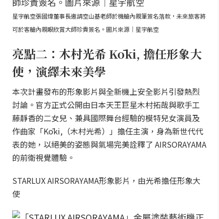
星宇航空張國煒董事長邀請空山基老師於機艙內親筆簽名落款，未來旅客將
可於客艙內親眼欣賞大師珍貴簽名。圖片來源｜星宇航空
亮點二：木村光希 Kōki, 擔任形象大
使，演繹未來美學
本次計畫發布的形象影片與全新機上安全影片引發熱烈
討論。官方正式公開由日本天王巨星木村拓哉與歌手工
藤靜香的二女兒、兼具國際舞台經驗的模特兒女演員及
作曲家「Kōki,（木村光希）」擔任主演，身為新世代代
表的她，以絕美的姿態與氣場完美詮釋了 AIRSORAYAMA
的前衛視覺體驗。
STARLUX AIRSORAYAMA形象影片，由光希擔任形象大
使